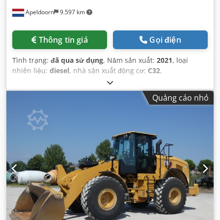
Apeldoorn
9.597 km
Thông tin giá
Gọi điện
Tình trạng:
đã qua sử dụng
, Năm sản xuất:
2021
, loại
nhiên liệu:
diesel
, nhà sản xuất động cơ:
C32
,
Quảng cáo nhỏ