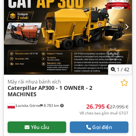
1
/
42
Máy rải nhựa bánh xích
Caterpillar
AP300 - 1 OWNER - 2
MACHINES
26.795 €
Łaziska Górne
8.783 km
27.995 €
VB chưa bao gồm thuế GTGT
Yêu cầu
Gọi điện