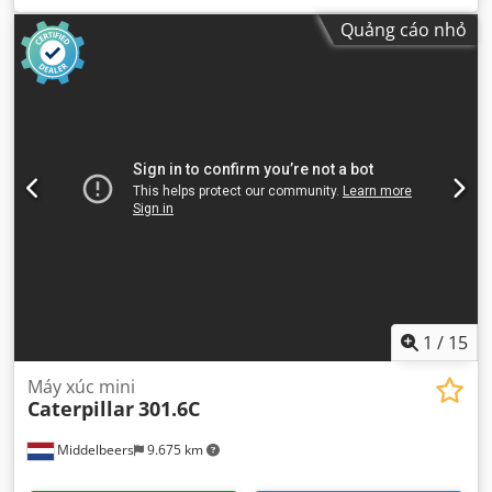
kg
, số máy/phương tiện:
63X1784
, Thiết bị:
cabin, thuỷ lực
,
Quảng cáo nhỏ
1
/
15
Máy xúc mini
Caterpillar
301.6C
Middelbeers
9.675 km