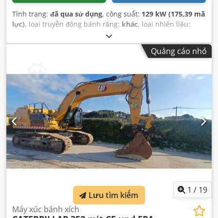
Tình trạng:
đã qua sử dụng
, công suất:
129 kW (175,39 mã
lực)
, loại truyền động bánh răng:
khác
, loại nhiên liệu:
diesel
, màu sắc:
vàng
, đăng ký lần đầu:
01/2019
, hạng mục
khí thải:
không có
, hệ thống treo:
khác
, Năm sản xuất:
Quảng cáo nhỏ
2019
, giờ hoạt động:
7.162 h
, cabin lái:
khác
, nhiên liệu:
diesel
, Thiết bị:
dẫn động bốn bánh, điều hòa không khí
,
1
/
19
Lưu tìm kiếm
Máy xúc bánh xích