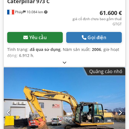
Caterpillar
973 C
61.600 €
Pháp
10.084 km
giá cố định chưa bao gồm thuế
GTGT
Yêu cầu
Gọi điện
Tình trạng:
đã qua sử dụng
, Năm sản xuất:
2006
, giờ hoạt
động:
6.912 h
,
Quảng cáo nhỏ