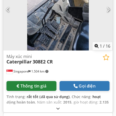
1
/
16
Máy xúc mini
Caterpillar
308E2 CR
Singapore
1.504 km
Thông tin giá
Gọi điện
Tình trạng:
rất tốt (đã qua sử dụng)
, Chức năng:
hoạt
động hoàn toàn
, Năm sản xuất:
2015
, giờ hoạt động:
2.135
h
, số máy/phương tiện:
CAT0308EPMY201796
,