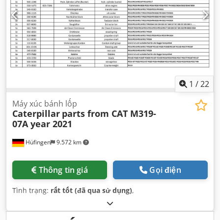
1
/
22
Máy xúc bánh lốp
Caterpillar
parts from CAT M319-
07A year 2021
Hüfingen
9.572 km
Thông tin giá
Gọi điện
Tình trạng:
rất tốt (đã qua sử dụng)
,