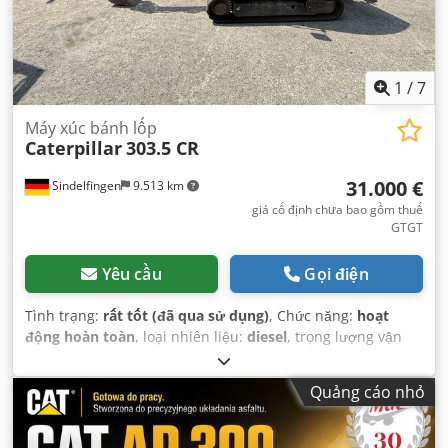
1
/
7
Máy xúc bánh lốp
Caterpillar
303.5 CR
31.000 €
Sindelfingen
9.513 km
giá cố định chưa bao gồm thuế
GTGT
Yêu cầu
Gọi điện
Tình trạng:
rất tốt (đã qua sử dụng)
, Chức năng:
hoạt
động hoàn toàn
, loại nhiên liệu:
diesel
, trọng lượng vận
hành:
3.580 kg
, Năm sản xuất:
2020
, giờ hoạt động:
2.434
h
, Thiết bị:
dải xích cao su
,
Quảng cáo nhỏ