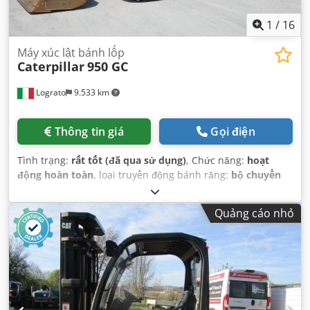
1
/
16
Máy xúc lật bánh lốp
Caterpillar
950 GC
Lograto
9.533 km
Thông tin giá
Gọi điện
Tình trạng:
rất tốt (đã qua sử dụng)
, Chức năng:
hoạt
động hoàn toàn
, loại truyền động bánh răng:
bộ chuyển
đổi
, loại nhiên liệu:
diesel
, trọng lượng tổng cộng:
19.020
kg
, đăng ký lần đầu:
01/2022
, Năm sản xuất:
2021
, Thiết bị:
Quảng cáo nhỏ
điều hòa không khí
,