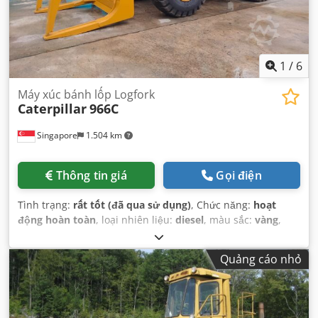
1
/
6
Máy xúc bánh lốp Logfork
Caterpillar
966C
Singapore
1.504 km
Thông tin giá
Gọi điện
Tình trạng:
rất tốt (đã qua sử dụng)
, Chức năng:
hoạt
động hoàn toàn
, loại nhiên liệu:
diesel
, màu sắc:
vàng
,
tình trạng lốp:
90 phần trăm
, tình trạng truyền động:
90
phần trăm
, số chỗ ngồi:
1
, số máy/phương tiện:
Quảng cáo nhỏ
KM&EW144
, Thiết bị:
cabin, thuỷ lực
,