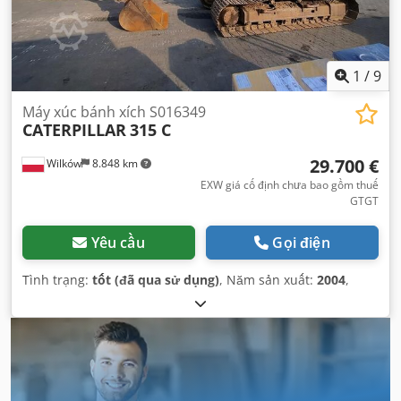
1
/
9
Máy xúc bánh xích S016349
CATERPILLAR
315 C
29.700 €
Wilków
8.848 km
EXW giá cố định chưa bao gồm thuế
GTGT
Yêu cầu
Gọi điện
Tình trạng:
tốt (đã qua sử dụng)
, Năm sản xuất:
2004
,