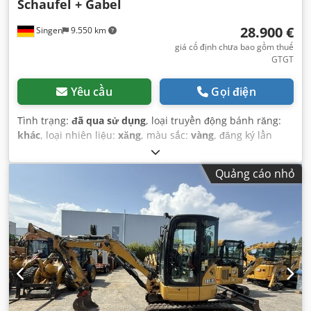
Schaufel + Gabel
28.900 €
Singen
9.550 km
giá cố định chưa bao gồm thuế
GTGT
Yêu cầu
Gọi điện
Tình trạng:
đã qua sử dụng
, loại truyền động bánh răng:
khác
, loại nhiên liệu:
xăng
, màu sắc:
vàng
, đăng ký lần
đầu:
01/2013
, hạng mục khí thải:
không có
, hệ thống treo:
khác
, Năm sản xuất:
2013
, giờ hoạt động:
3.700 h
, cabin
Quảng cáo nhỏ
lái:
khác
,