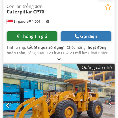
Con lăn trống đơn
Caterpillar
CP76
Singapore
1.504 km
Thông tin giá
Gọi điện
Tình trạng:
tốt (đã qua sử dụng)
, Chức năng:
hoạt động
hoàn toàn
, công suất:
123 kW (167,23 mã lực)
, loại nhiên
liệu:
diesel
, màu sắc:
vàng
, trọng lượng tổng cộng:
17.000
kg
, số máy/phương tiện:
JCP00107
, Thiết bị:
cabin
,
Quảng cáo nhỏ