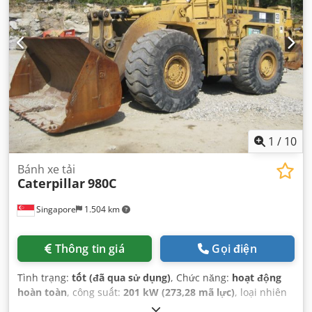
1
/
10
Bánh xe tải
Caterpillar
980C
Singapore
1.504 km
Thông tin giá
Gọi điện
Tình trạng:
tốt (đã qua sử dụng)
, Chức năng:
hoạt động
hoàn toàn
, công suất:
201 kW (273,28 mã lực)
, loại nhiên
liệu:
diesel
, màu sắc:
vàng
, trọng lượng tổng cộng:
26.300