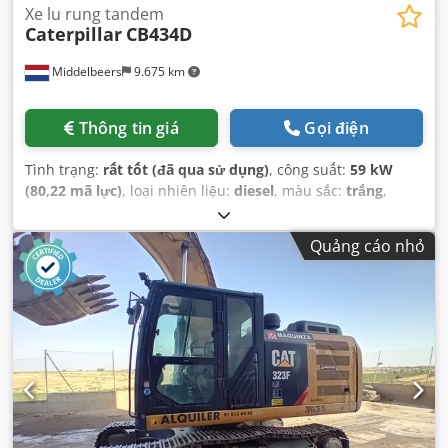
Xe lu rung tandem
Caterpillar
CB434D
Middelbeers
9.675 km
Thông tin giá
Gọi điện
Tình trạng:
rất tốt (đã qua sử dụng)
, công suất:
59 kW
(80,22 mã lực)
, loại nhiên liệu:
diesel
, màu sắc:
trắng
,
đăng ký lần đầu:
04/2005
, Năm sản xuất:
2005
, giờ hoạt
động:
3.310 h
,
Quảng cáo nhỏ