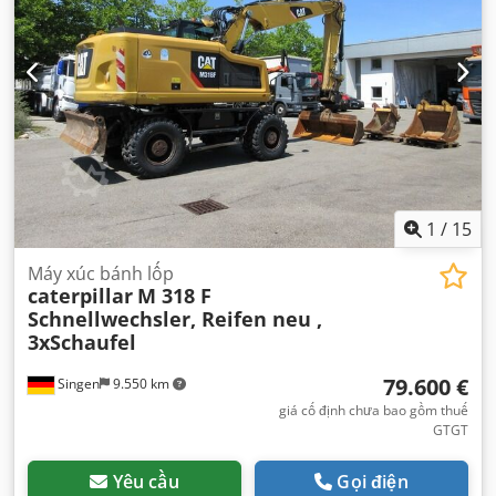
1
/
15
Máy xúc bánh lốp
caterpillar
M 318 F
Schnellwechsler, Reifen neu ,
3xSchaufel
79.600 €
Singen
9.550 km
giá cố định chưa bao gồm thuế
GTGT
Yêu cầu
Gọi điện