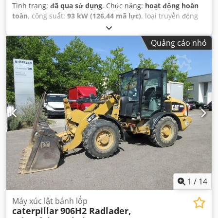
Tình trạng:
đã qua sử dụng
, Chức năng:
hoạt động hoàn
toàn
, công suất:
93 kW (126,44 mã lực)
, loại truyền động
bánh răng:
tự động
, loại nhiên liệu:
diesel
, trọng lượng
không tải:
12.600 kg
, trọng lượng vận hành:
12.600 kg
, cấu
Quảng cáo nhỏ
hình trục:
4x4
, đăng ký lần đầu:
10/1998
, Năm sản xuất:
1998
, giờ hoạt động:
17.762 h
, nhiên liệu:
diesel
, Thiết bị:
càng nâng pallet, dẫn động bốn bánh
,
1
/
14
Máy xúc lật bánh lốp
caterpillar
906H2 Radlader,