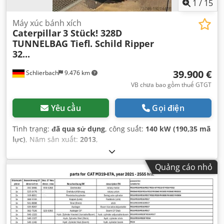
1
/
15
Máy xúc bánh xích
Caterpillar
3 Stück! 328D
TUNNELBAG Tiefl. Schild Ripper
32...
39.900 €
Schlierbach
9.476 km
VB chưa bao gồm thuế GTGT
Yêu cầu
Gọi điện
Tình trạng:
đã qua sử dụng
, công suất:
140 kW (190,35 mã
lực)
, Năm sản xuất:
2013
,
Quảng cáo nhỏ