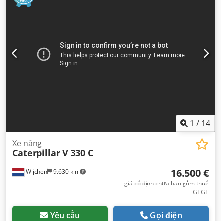
1
/
14
Xe nâng
Caterpillar
V 330 C
16.500 €
Wijchen
9.630 km
giá cố định chưa bao gồm thuế
GTGT
Yêu cầu
Gọi điện