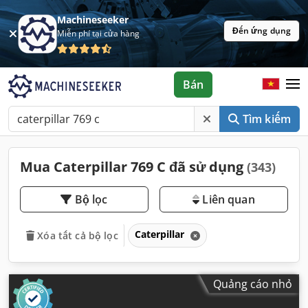
Machineseeker
Đến ứng dụng
Miễn phí tại cửa hàng
Bán
Tìm kiếm
Mua Caterpillar 769 C đã sử dụng
(343)
Bộ lọc
Liên quan
Caterpillar
Xóa tất cả bộ lọc
Quảng cáo nhỏ