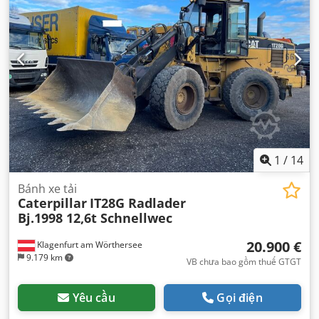
1
/
14
Bánh xe tải
Caterpillar
IT28G Radlader
Bj.1998 12,6t Schnellwec
20.900 €
Klagenfurt am Wörthersee
9.179 km
VB chưa bao gồm thuế GTGT
Yêu cầu
Gọi điện