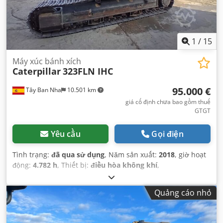
1
/
15
Máy xúc bánh xích
Caterpillar
323FLN IHC
95.000 €
Tây Ban Nha
10.501 km
giá cố định chưa bao gồm thuế
GTGT
Yêu cầu
Gọi điện
Tình trạng:
đã qua sử dụng
, Năm sản xuất:
2018
, giờ hoạt
động:
4.782 h
, Thiết bị:
điều hòa không khí
,
Quảng cáo nhỏ