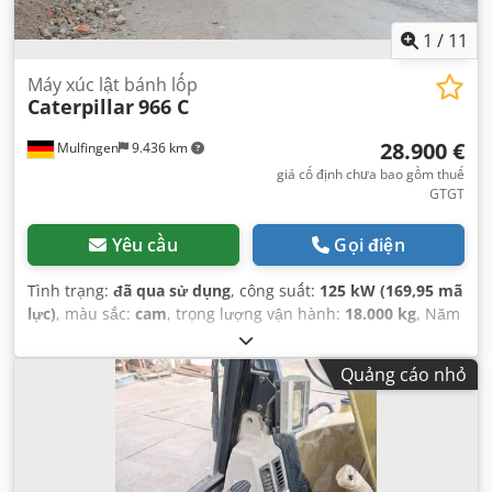
1
/
11
Máy xúc lật bánh lốp
Caterpillar
966 C
28.900 €
Mulfingen
9.436 km
giá cố định chưa bao gồm thuế
GTGT
Yêu cầu
Gọi điện
Tình trạng:
đã qua sử dụng
, công suất:
125 kW (169,95 mã
lực)
, màu sắc:
cam
, trọng lượng vận hành:
18.000 kg
, Năm
sản xuất:
1975
, Thiết bị:
cabin
,
Quảng cáo nhỏ