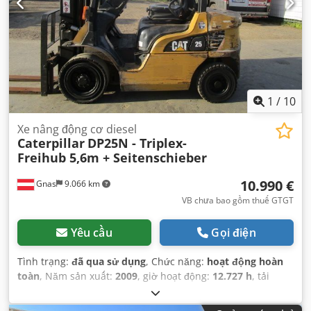
1
/
10
Xe nâng động cơ diesel
Caterpillar
DP25N - Triplex-
Freihub 5,6m + Seitenschieber
10.990 €
Gnas
9.066 km
VB chưa bao gồm thuế GTGT
Yêu cầu
Gọi điện
Tình trạng:
đã qua sử dụng
, Chức năng:
hoạt động hoàn
toàn
, Năm sản xuất:
2009
, giờ hoạt động:
12.727 h
, tải
trọng:
2.500 kg
, chiều cao nâng:
5.600 mm
, loại nhiên liệu:
diesel
, loại cột:
triplex
, chiều cao xây dựng:
2.370 mm
,