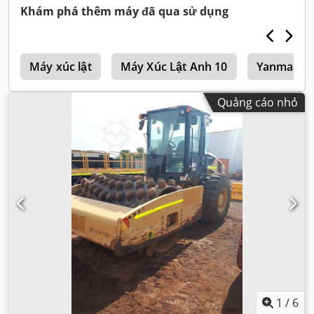
Khám phá thêm máy đã qua sử dụng
h
Máy xúc lật
Máy Xúc Lật Anh 10
Yanmar Má
Quảng cáo nhỏ
1
/
6