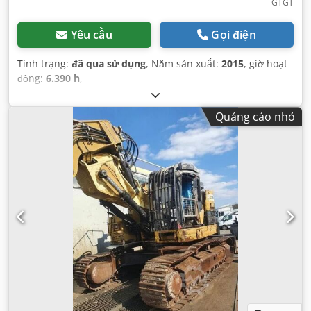
GTGT
Yêu cầu
Gọi điện
Tình trạng:
đã qua sử dụng
, Năm sản xuất:
2015
, giờ hoạt
động:
6.390 h
,
Quảng cáo nhỏ