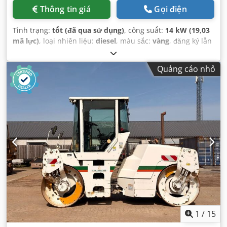
Thông tin giá
Gọi điện
Tình trạng:
tốt (đã qua sử dụng)
, công suất:
14 kW (19,03
mã lực)
, loại nhiên liệu:
diesel
, màu sắc:
vàng
, đăng ký lần
đầu:
03/2006
, Năm sản xuất:
2006
, giờ hoạt động:
5.484 h
,
Quảng cáo nhỏ
1
/
15