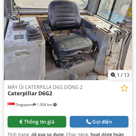
1
/
13
MÁY ỦI CATERPILLA D6G DÒNG 2
Caterpillar
D6G2
Singapore
1.504 km
Thông tin giá
Gọi điện
Tình trạng:
đã qua sử dụng
, Chức năng:
hoạt động hoàn