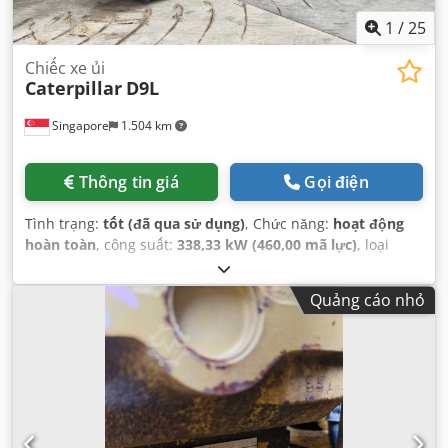
1
/
25
Chiếc xe ủi
Caterpillar
D9L
Singapore
1.504 km
Thông tin giá
Gọi điện
Tình trạng:
tốt (đã qua sử dụng)
, Chức năng:
hoạt động
hoàn toàn
, công suất:
338,33 kW (460,00 mã lực)
, loại
nhiên liệu:
diesel
, màu sắc:
vàng
, số chỗ ngồi:
1
, giờ hoạt
động:
7.148 h
, số máy/phương tiện:
14Y02161
, Thiết bị:
Quảng cáo nhỏ
cabin, thuỷ lực
,