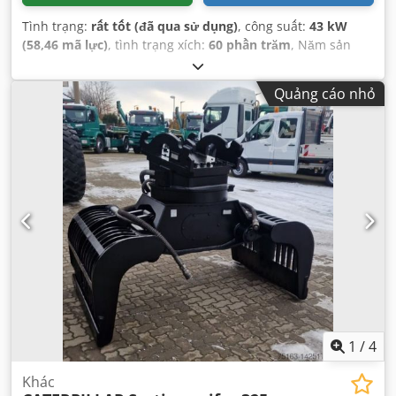
Tình trạng:
rất tốt (đã qua sử dụng)
, công suất:
43 kW
(58,46 mã lực)
, tình trạng xích:
60 phần trăm
, Năm sản
xuất:
2011
, giờ hoạt động:
8.204 h
, Thiết bị:
dải xích cao su,
điều hòa không khí
,
Quảng cáo nhỏ
1
/
4
Khác