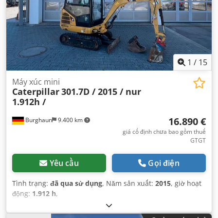
1
/
15
Máy xúc mini
Caterpillar
301.7D / 2015 / nur
1.912h /
16.890 €
Burghaun
9.400 km
giá cố định chưa bao gồm thuế
GTGT
Yêu cầu
Gọi điện
Tình trạng:
đã qua sử dụng
, Năm sản xuất:
2015
, giờ hoạt
động:
1.912 h
,