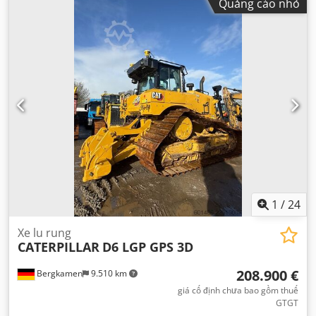
Quảng cáo nhỏ
1
/
24
Xe lu rung
CATERPILLAR
D6 LGP GPS 3D
208.900 €
Bergkamen
9.510 km
giá cố định chưa bao gồm thuế
GTGT