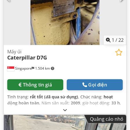
1
/
22
Máy ủi
Caterpillar
D7G
Singapore
1.504 km
Thông tin giá
Gọi điện
Tình trạng:
rất tốt (đã qua sử dụng)
, Chức năng:
hoạt
động hoàn toàn
, Năm sản xuất:
2009
, giờ hoạt động:
33 h
,
số máy/phương tiện:
CAT00D7GLC7G01263
,
Quảng cáo nhỏ