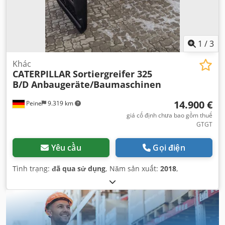
1
/
3
Khác
CATERPILLAR
Sortiergreifer 325
B/D Anbaugeräte/Baumaschinen
14.900 €
Peine
9.319 km
giá cố định chưa bao gồm thuế
GTGT
Yêu cầu
Gọi điện
Tình trạng:
đã qua sử dụng
, Năm sản xuất:
2018
,