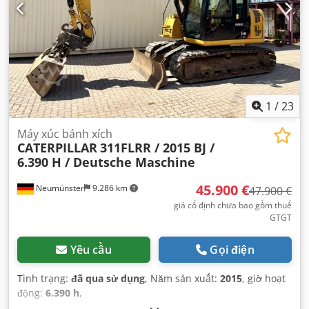
1
/
23
Máy xúc bánh xích
CATERPILLAR
311FLRR / 2015 BJ /
6.390 H / Deutsche Maschine
45.900 €
Neumünster
9.286 km
47.900 €
giá cố định chưa bao gồm thuế
GTGT
Yêu cầu
Gọi điện
Tình trạng:
đã qua sử dụng
, Năm sản xuất:
2015
, giờ hoạt
động:
6.390 h
,