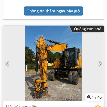
Thông tin thêm ngay bây giờ
Quảng cáo nhỏ
1
/
45
Máy xúc bánh lốp