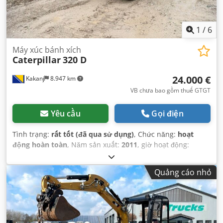
1
/
6
Máy xúc bánh xích
Caterpillar
320 D
24.000 €
Kakanj
8.947 km
VB chưa bao gồm thuế GTGT
Yêu cầu
Gọi điện
Tình trạng:
rất tốt (đã qua sử dụng)
, Chức năng:
hoạt
động hoàn toàn
, Năm sản xuất:
2011
, giờ hoạt động:
24.000 h
,
Quảng cáo nhỏ