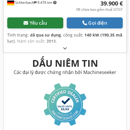
39.900 €
Schlierbach
9.476 km
VB chưa bao gồm thuế GTGT
Yêu cầu
Gọi điện
Tình trạng:
đã qua sử dụng
, công suất:
140 kW (190,35 mã
lực)
, Năm sản xuất:
2013
,
DẤU NIÊM TIN
Các đại lý được chứng nhận bởi Machineseeker