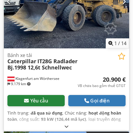
1
/
14
Bánh xe tải
Caterpillar
IT28G Radlader
Bj.1998 12,6t Schnellwec
20.900 €
Klagenfurt am Wörthersee
9.179 km
VB chưa bao gồm thuế GTGT
Yêu cầu
Gọi điện
Tình trạng:
đã qua sử dụng
, Chức năng:
hoạt động hoàn
toàn
, công suất:
93 kW (126,44 mã lực)
, loại truyền động
bánh răng:
tự động
, loại nhiên liệu:
diesel
, trọng lượng
không tải:
12.600 kg
, trọng lượng vận hành:
12.600 kg
, cấu