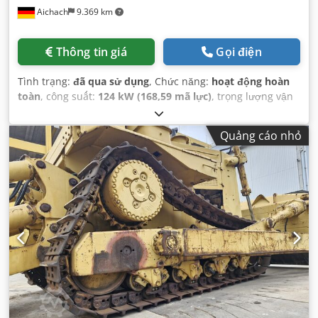
Aichach
9.369 km
Thông tin giá
Gọi điện
Tình trạng:
đã qua sử dụng
, Chức năng:
hoạt động hoàn
toàn
, công suất:
124 kW (168,59 mã lực)
, trọng lượng vận
hành:
17.150 kg
, Năm sản xuất:
2010
, giờ hoạt động:
13.000 h
, Thiết bị:
búa thủy lực, thủy lực bộ kẹp, điều hòa
Quảng cáo nhỏ
không khí
,