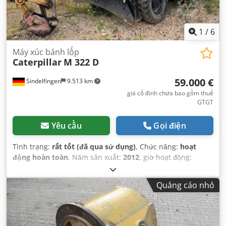
1
/
6
Máy xúc bánh lốp
Caterpillar
M 322 D
59.000 €
Sindelfingen
9.513 km
giá cố định chưa bao gồm thuế
GTGT
Yêu cầu
Gọi điện
Tình trạng:
rất tốt (đã qua sử dụng)
, Chức năng:
hoạt
động hoàn toàn
, Năm sản xuất:
2012
, giờ hoạt động:
13.300 h
,
Quảng cáo nhỏ