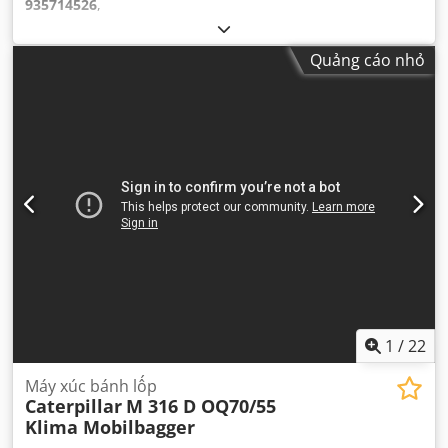
935714526
,
Quảng cáo nhỏ
1
/
22
Máy xúc bánh lốp
Caterpillar
M 316 D OQ70/55
Klima Mobilbagger