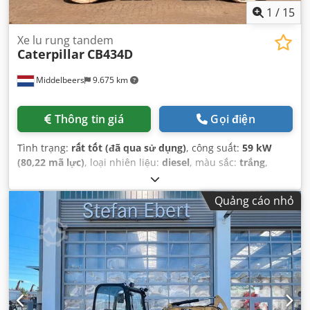
1
/
15
Xe lu rung tandem
Caterpillar
CB434D
Middelbeers
9.675 km
Thông tin giá
Gọi điện
Tình trạng:
rất tốt (đã qua sử dụng)
, công suất:
59 kW
(80,22 mã lực)
, loại nhiên liệu:
diesel
, màu sắc:
trắng
,
đăng ký lần đầu:
04/2005
, Năm sản xuất:
2005
, giờ hoạt
động:
3.310 h
,
Quảng cáo nhỏ