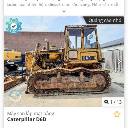
toàn
, loại nhiên liệu:
diesel
, màu sắc:
vàng
, Năm sản xuất:
2007
, số máy/phương tiện:
CAT00D6GPC6G01049
,
Quảng cáo nhỏ
1
/
13
Máy san lấp mặt bằng
Caterpillar
D6D