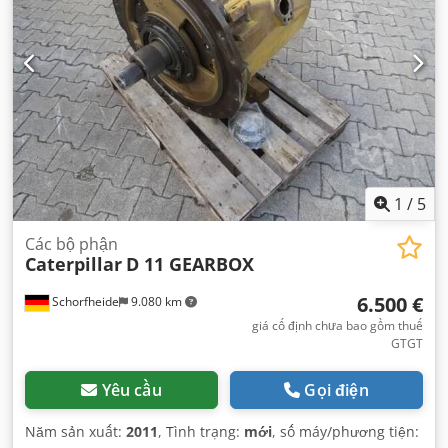
1
/
5
Các bộ phận
Caterpillar
D 11 GEARBOX
6.500 €
Schorfheide
9.080 km
giá cố định chưa bao gồm thuế
GTGT
Yêu cầu
Gọi điện
Năm sản xuất:
2011
, Tình trạng:
mới
, số máy/phương tiện: