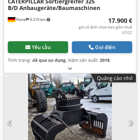
CATERPILLAR
Sortiergreifer 325
B/D Anbaugeräte/Baumaschinen
17.900 €
Peine
9.319 km
giá cố định chưa bao gồm thuế
GTGT
Yêu cầu
Gọi điện
Tình trạng:
đã qua sử dụng
, Năm sản xuất:
2018
,
Quảng cáo nhỏ