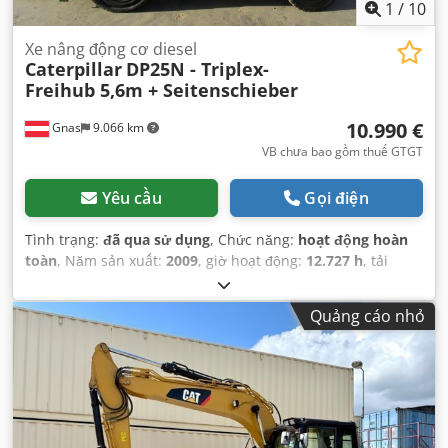
1
/
10
Xe nâng động cơ diesel
Caterpillar
DP25N - Triplex-
Freihub 5,6m + Seitenschieber
10.990 €
Gnas
9.066 km
VB chưa bao gồm thuế GTGT
Yêu cầu
Gọi điện
Tình trạng:
đã qua sử dụng
, Chức năng:
hoạt động hoàn
toàn
, Năm sản xuất:
2009
, giờ hoạt động:
12.727 h
, tải
trọng:
2.500 kg
, chiều cao nâng:
5.600 mm
, loại nhiên liệu:
diesel
, loại cột:
triplex
, chiều cao xây dựng:
2.370 mm
,
Quảng cáo nhỏ
công suất:
38 kW (51,67 mã lực)
, loại truyền động:
Diesel
,