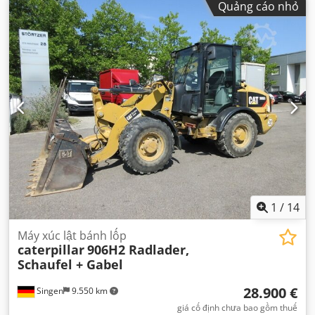
Quảng cáo nhỏ
hình trục:
4x4
, đăng ký lần đầu:
10/1998
, Năm sản xuất:
1998
, giờ hoạt động:
17.762 h
, nhiên liệu:
diesel
, Thiết bị:
càng nâng pallet, dẫn động bốn bánh
,
1
/
14
Máy xúc lật bánh lốp
caterpillar
906H2 Radlader,
Schaufel + Gabel
28.900 €
Singen
9.550 km
giá cố định chưa bao gồm thuế