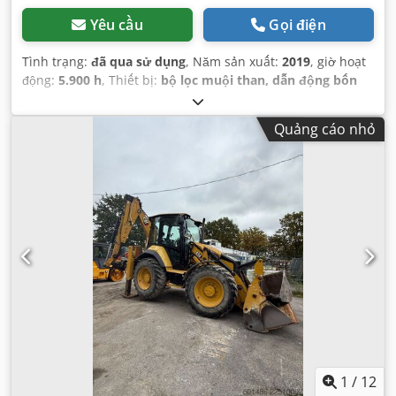
Yêu cầu
Gọi điện
Tình trạng:
đã qua sử dụng
, Năm sản xuất:
2019
, giờ hoạt
động:
5.900 h
, Thiết bị:
bộ lọc muội than, dẫn động bốn
bánh
,
Quảng cáo nhỏ
1
/
12