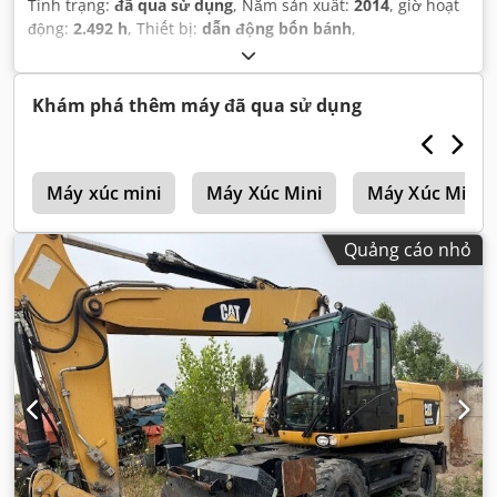
Tình trạng:
đã qua sử dụng
, Năm sản xuất:
2014
, giờ hoạt
động:
2.492 h
, Thiết bị:
dẫn động bốn bánh
,
Khám phá thêm máy đã qua sử dụng
h
Máy xúc mini
Máy Xúc Mini
Máy Xúc Mini 
Quảng cáo nhỏ