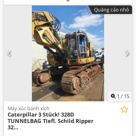
Quảng cáo nhỏ
1
/
15
Máy xúc bánh xích
Caterpillar
3 Stück! 328D
TUNNELBAG Tiefl. Schild Ripper
32...