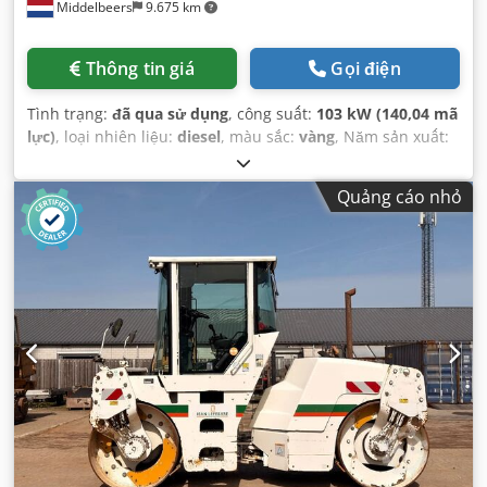
Middelbeers
9.675 km
Thông tin giá
Gọi điện
Tình trạng:
đã qua sử dụng
, công suất:
103 kW (140,04 mã
lực)
, loại nhiên liệu:
diesel
, màu sắc:
vàng
, Năm sản xuất:
1979
,
Quảng cáo nhỏ