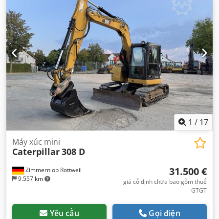
1
/
17
Máy xúc mini
Caterpillar
308 D
31.500 €
Zimmern ob Rottweil
9.557 km
giá cố định chưa bao gồm thuế
GTGT
Yêu cầu
Gọi điện