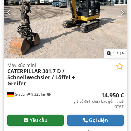
1
/
19
Máy xúc mini
CATERPILLAR
301.7 D /
Schnellwechsler / Löffel +
Greifer
14.950 €
Stadum
9.325 km
giá cố định chưa bao gồm thuế
GTGT
Yêu cầu
Gọi điện