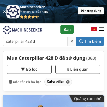
Machineseeker
Đến ứng dụng
Miễn phí tại cửa hàng
Bán
Tìm kiếm
Mua Caterpillar 428 D đã sử dụng
(363)
Bộ lọc
Liên quan
Caterpillar
Xóa tất cả bộ lọc
Quảng cáo nhỏ