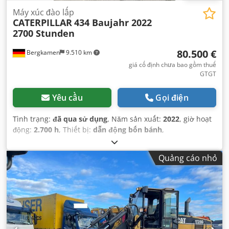
Máy xúc đào lấp
CATERPILLAR
434 Baujahr 2022
2700 Stunden
80.500 €
Bergkamen
9.510 km
giá cố định chưa bao gồm thuế
GTGT
Yêu cầu
Gọi điện
Tình trạng:
đã qua sử dụng
, Năm sản xuất:
2022
, giờ hoạt
động:
2.700 h
, Thiết bị:
dẫn động bốn bánh
,
Quảng cáo nhỏ