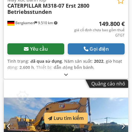
CATERPILLAR
M318-07 Erst 2800
Betriebsstunden
149.800 €
Bergkamen
9.510 km
giá cố định chưa bao gồm thuế
GTGT
Yêu cầu
Gọi điện
Tình trạng:
đã qua sử dụng
, Năm sản xuất:
2022
, giờ hoạt
động:
2.600 h
, Thiết bị:
dẫn động bốn bánh
,
Quảng cáo nhỏ
Lưu tìm kiếm