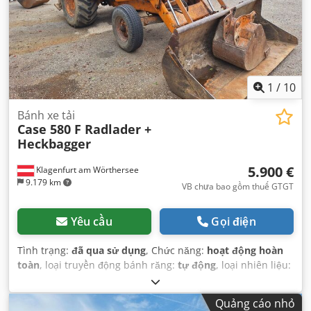
1
/
10
Bánh xe tải
Case 580 F Radlader +
Heckbagger
5.900 €
Klagenfurt am Wörthersee
9.179 km
VB chưa bao gồm thuế GTGT
Yêu cầu
Gọi điện
Tình trạng:
đã qua sử dụng
, Chức năng:
hoạt động hoàn
toàn
, loại truyền động bánh răng:
tự động
, loại nhiên liệu:
diesel
, trọng lượng vận hành:
7.500 kg
, cấu hình trục:
4x2
,
đăng ký lần đầu:
10/1977
, Năm sản xuất:
1977
, Thiết bị:
Quảng cáo nhỏ
thuỷ lực
,