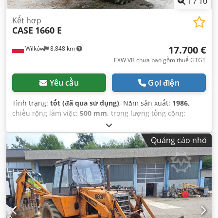
1
/
10
Kết hợp
CASE
1660 E
17.700 €
Wilków
8.848 km
EXW VB chưa bao gồm thuế GTGT
Yêu cầu
Gọi điện
Tình trạng:
tốt (đã qua sử dụng)
, Năm sản xuất:
1986
,
chiều rộng làm việc:
500 mm
, trọng lượng tổng cộng:
12.500 kg
, số máy/phương tiện:
017128
,
Quảng cáo nhỏ