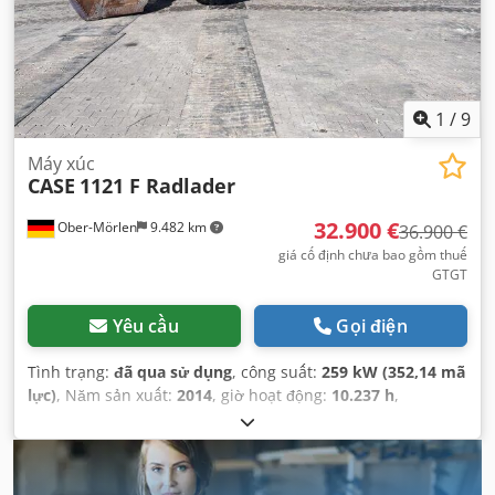
1
/
9
Máy xúc
CASE
1121 F Radlader
32.900 €
Ober-Mörlen
9.482 km
36.900 €
giá cố định chưa bao gồm thuế
GTGT
Yêu cầu
Gọi điện
Tình trạng:
đã qua sử dụng
, công suất:
259 kW (352,14 mã
lực)
, Năm sản xuất:
2014
, giờ hoạt động:
10.237 h
,