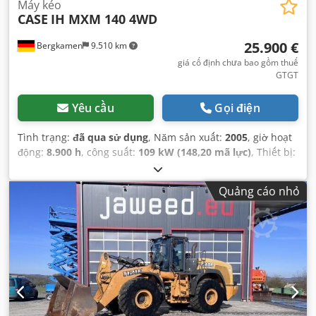
Máy kéo
CASE
IH MXM 140 4WD
25.900 €
Bergkamen
9.510 km
giá cố định chưa bao gồm thuế
GTGT
Yêu cầu
Gọi điện
Tình trạng:
đã qua sử dụng
, Năm sản xuất:
2005
, giờ hoạt
động:
8.900 h
, công suất:
109 kW (148,20 mã lực)
, Thiết bị:
ABS, cabin, dẫn động bốn bánh, điều hòa không khí
,
Quảng cáo nhỏ