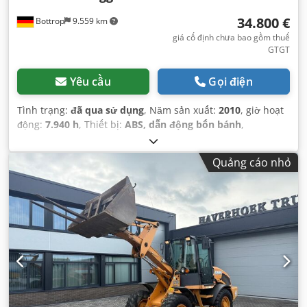
34.800 €
Bottrop
9.559 km
giá cố định chưa bao gồm thuế
GTGT
Yêu cầu
Gọi điện
Tình trạng:
đã qua sử dụng
, Năm sản xuất:
2010
, giờ hoạt
động:
7.940 h
, Thiết bị:
ABS, dẫn động bốn bánh
,
Quảng cáo nhỏ