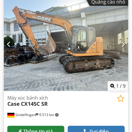
Quảng cáo nhỏ
1
/
9
Máy xúc bánh xích
Case
CX145C SR
Sindelfingen
9.513 km
Thông tin giá
Gọi điện