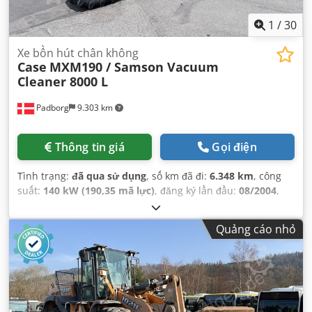
1
/
30
Xe bồn hút chân không
Case
MXM190 / Samson Vacuum
Cleaner 8000 L
Padborg
9.303 km
Thông tin giá
Gọi điện
Tình trạng:
đã qua sử dụng
, số km đã đi:
6.348 km
, công
suất:
140 kW (190,35 mã lực)
, đăng ký lần đầu:
08/2004
,
loại nhiên liệu:
diesel
, Năm sản xuất:
2004
,
Quảng cáo nhỏ