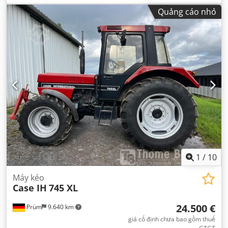
đầu:
01/2013
, Năm sản xuất:
2013
, Thiết bị:
điều hòa
Quảng cáo nhỏ
không khí
,
1
/
10
Máy kéo
Case IH
745 XL
24.500 €
Prüm
9.640 km
giá cố định chưa bao gồm thuế