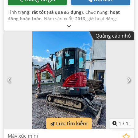
Tình trạng:
rất tốt (đã qua sử dụng)
, Chức năng:
hoạt
động hoàn toàn
, Năm sản xuất:
2016
, giờ hoạt động:
11.500 h
,
Quảng cáo nhỏ
Lưu tìm kiếm
1
/
11
Máy xúc mini