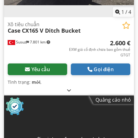
1
/
4
Xô tiêu chuẩn
Case
CX165 V Ditch Bucket
2.600 €
Susuz
7.801 km
EXW giá cố định chưa bao gồm thuế
GTGT
Yêu cầu
Gọi điện
Tình trạng:
mới
,
Quảng cáo nhỏ