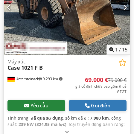
1
/
15
Máy xúc
Case
1021 F B
69.000 €
Untersteinach
9.293 km
79.000 €
giá cố định chưa bao gồm thuế
GTGT
Yêu cầu
Gọi điện
Tình trạng:
đã qua sử dụng
, số km đã đi:
7.980 km
, công
suất:
239 kW (324,95 mã lực)
, loại truyền động bánh răng:
tự động
, loại nhiên liệu:
diesel
, màu sắc:
vàng
, đăng ký lần