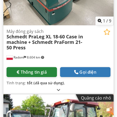
1
/
9
Máy đóng gáy sách
Schmedt PraLeg XL 18-60 Case in
machine
+ Schmedt PraForm 21-
50 Press
Radom
8.604 km
Thông tin giá
Gọi điện
Tình trạng:
tốt (đã qua sử dụng)
,
Quảng cáo nhỏ