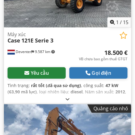
1
/
15
Máy xúc
Case
121E Serie 3
18.500 €
Deventer
9.587 km
VB chưa bao gồm thuế GTGT
Yêu cầu
Gọi điện
Tình trạng:
rất tốt (đã qua sử dụng)
, công suất:
47 kW
(63,90 mã lực)
, loại nhiên liệu:
diesel
, Năm sản xuất:
2012
,
giờ hoạt động:
1.060 h
,
Quảng cáo nhỏ