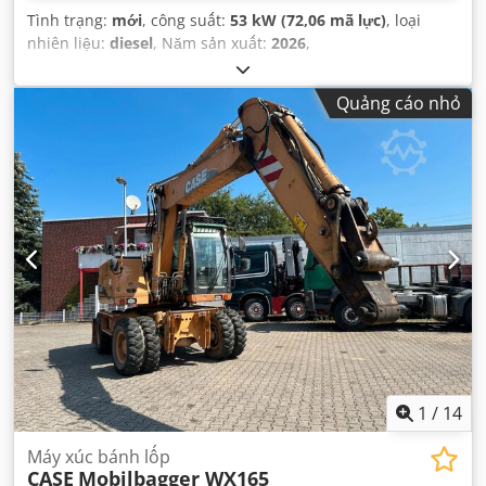
Tình trạng:
mới
, công suất:
53 kW (72,06 mã lực)
, loại
nhiên liệu:
diesel
, Năm sản xuất:
2026
,
Quảng cáo nhỏ
1
/
14
Máy xúc bánh lốp
CASE
Mobilbagger WX165