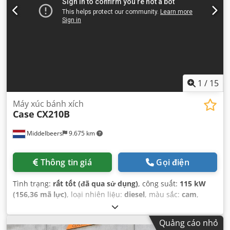
1
/
15
Máy xúc bánh xích
Case
CX210B
Middelbeers
9.675 km
Thông tin giá
Gọi điện
Tình trạng:
rất tốt (đã qua sử dụng)
, công suất:
115 kW
(156,36 mã lực)
, loại nhiên liệu:
diesel
, màu sắc:
cam
,
đăng ký lần đầu:
07/2013
, Năm sản xuất:
2012
, giờ hoạt
động:
15.109 h
,
Quảng cáo nhỏ