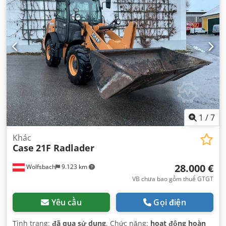
1
/
7
Khác
Case
21F Radlader
28.000 €
Wolfsbach
9.123 km
VB chưa bao gồm thuế GTGT
Yêu cầu
Gọi điện
Tình trạng:
đã qua sử dụng
, Chức năng:
hoạt động hoàn