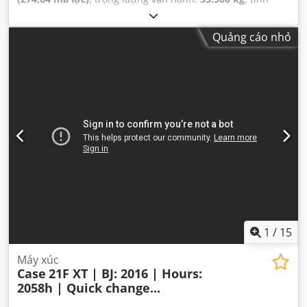
trạng xích:
70 phần trăm
, Năm sản xuất:
2006
, giờ hoạt
động:
9.139 h
, Thiết bị:
điều hòa không khí
,
Quảng cáo nhỏ
1
/
15
Máy xúc
Case
21F XT | BJ: 2016 | Hours:
2058h | Quick change...