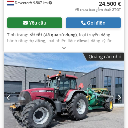
24.500 €
Deventer
9.587 km
VB chưa bao gồm thuế GTGT
Yêu cầu
Gọi điện
Tình trạng:
rất tốt (đã qua sử dụng)
, loại truyền động
bánh răng:
tự động
, loại nhiên liệu:
diesel
, đăng ký lần
đầu:
06/2016
, Năm sản xuất:
2016
, giờ hoạt động:
2.058 h
,
Thiết bị:
cabin
,
Quảng cáo nhỏ