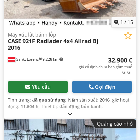
1
/
15
Máy xúc lật bánh lốp
CASE
921F Radlader 4x4 Allrad Bj
2016
32.900 €
Sankt Lorenz
9.228 km
giá cố định chưa bao gồm thuế
GTGT
Yêu cầu
Gọi điện
Tình trạng:
đã qua sử dụng
, Năm sản xuất:
2016
, giờ hoạt
động:
11.604 h
, Thiết bị:
dẫn động bốn bánh
,
Quảng cáo nhỏ