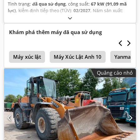
Tình trạng:
đã qua sử dụng
, công suất:
67 kW (91,09 mã
lực)
, kiểm định tiếp theo (TÜV):
02/2027
, Năm sản xuất:
2005
, giờ hoạt động:
9.560 h
, Thiết bị:
cabin, dẫn động bốn
bánh, điều hòa không khí
,
Khám phá thêm máy đã qua sử dụng
h
Máy xúc lật
Máy Xúc Lật Anh 10
Yanmar Má
Quảng cáo nhỏ