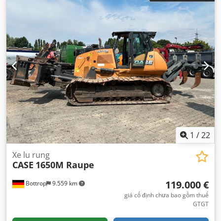
1
/
22
Xe lu rung
CASE
1650M Raupe
119.000 €
Bottrop
9.559 km
giá cố định chưa bao gồm thuế
GTGT