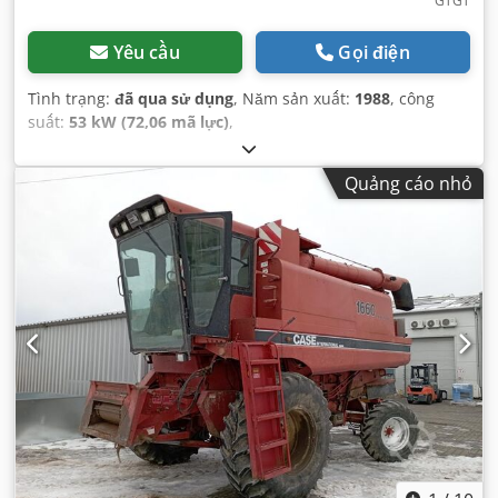
GTGT
Yêu cầu
Gọi điện
Tình trạng:
đã qua sử dụng
, Năm sản xuất:
1988
, công
suất:
53 kW (72,06 mã lực)
,
Quảng cáo nhỏ