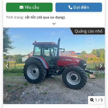
Yêu cầu
Gọi điện
Tình trạng:
rất tốt (đã qua sử dụng)
,
Quảng cáo nhỏ
1
/
9