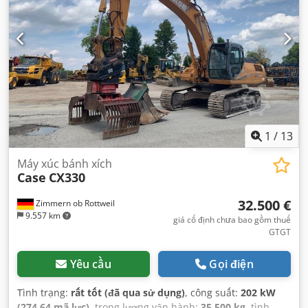
1
/
13
Máy xúc bánh xích
Case
CX330
32.500 €
Zimmern ob Rottweil
9.557 km
giá cố định chưa bao gồm thuế
GTGT
Yêu cầu
Gọi điện
Tình trạng:
rất tốt (đã qua sử dụng)
, công suất:
202 kW
(274,64 mã lực)
, trọng lượng vận hành:
35.500 kg
, tình