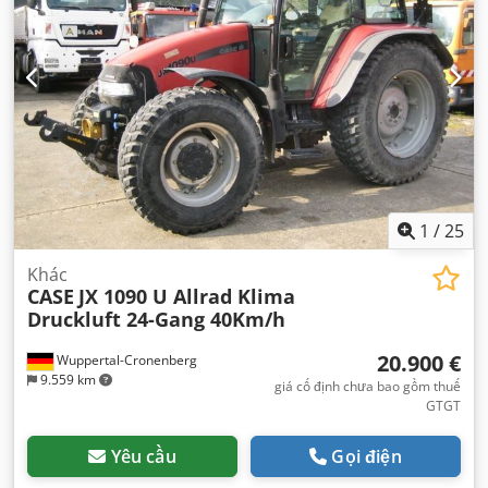
1
/
25
Khác
CASE
JX 1090 U Allrad Klima
Druckluft 24-Gang 40Km/h
20.900 €
Wuppertal-Cronenberg
9.559 km
giá cố định chưa bao gồm thuế
GTGT
Yêu cầu
Gọi điện