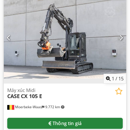
1
/
15
Máy xúc Midi
CASE
CX 105 E
Moerbeke-Waas
9.772 km
Thông tin giá