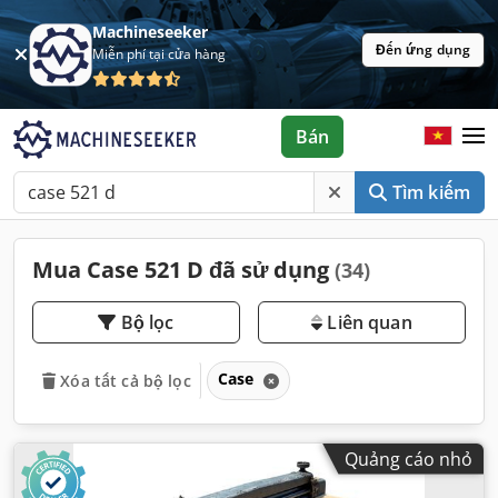
Machineseeker
Đến ứng dụng
Miễn phí tại cửa hàng
Bán
Tìm kiếm
Mua Case 521 D đã sử dụng
(34)
Bộ lọc
Liên quan
Case
Xóa tất cả bộ lọc
Quảng cáo nhỏ