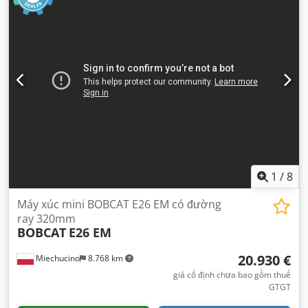
đỡ càng nâng:
1.190 mm
, chiều dài càng:
1.200 mm
, trọng
lượng không tải:
4.850 kg
, tổng chiều dài:
2.779 mm
, loại
truyền động:
Diesel
, chiều rộng xây dựng:
1.290 mm
,
1
/
8
Máy xúc mini BOBCAT E26 EM có đường
ray 320mm
BOBCAT
E26 EM
20.930 €
Miechucino
8.768 km
giá cố định chưa bao gồm thuế
GTGT