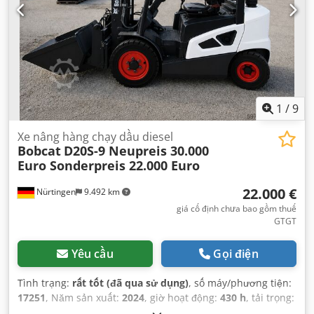
1
/
9
Xe nâng hàng chạy dầu diesel
Bobcat
D20S-9 Neupreis 30.000
Euro Sonderpreis 22.000 Euro
22.000 €
Nürtingen
9.492 km
giá cố định chưa bao gồm thuế
GTGT
Yêu cầu
Gọi điện
Tình trạng:
rất tốt (đã qua sử dụng)
, số máy/phương tiện:
17251
, Năm sản xuất:
2024
, giờ hoạt động:
430 h
, tải trọng:
2.000 kg
, chiều cao nâng:
4.730 mm
, nâng tự do:
1.470