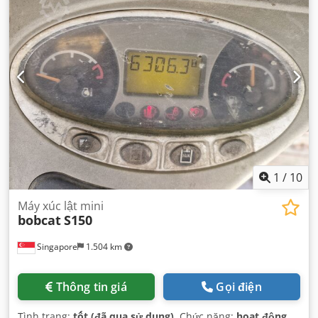
1
/
10
Máy xúc lật mini
bobcat
S150
Singapore
1.504 km
Thông tin giá
Gọi điện
Tình trạng:
tốt (đã qua sử dụng)
, Chức năng:
hoạt động