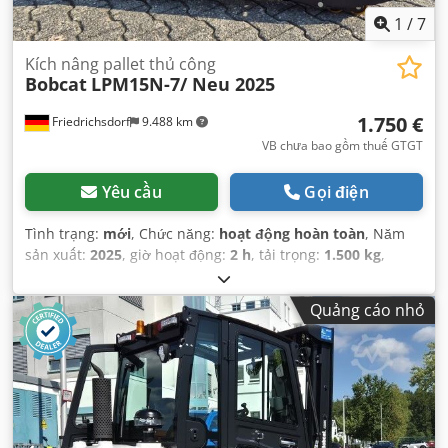
1
/
7
Kích nâng pallet thủ công
Bobcat
LPM15N-7/ Neu 2025
1.750 €
Friedrichsdorf
9.488 km
VB chưa bao gồm thuế GTGT
Yêu cầu
Gọi điện
Tình trạng:
mới
, Chức năng:
hoạt động hoàn toàn
, Năm
sản xuất:
2025
, giờ hoạt động:
2 h
, tải trọng:
1.500 kg
,
chiều cao nâng:
115 mm
, loại nhiên liệu:
điện
, chiều cao
xây dựng:
1.160 mm
, chiều dài càng:
1.150 mm
, trọng
Quảng cáo nhỏ
lượng không tải:
123 kg
, tổng chiều dài:
1.530 mm
, loại
truyền động:
Elektro
, chiều rộng xây dựng:
540 mm
,