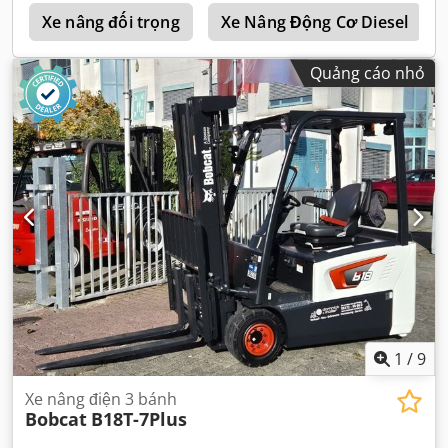
a
Xe nâng đối trọng
Xe Nâng Động Cơ Diesel
Quảng cáo nhỏ
1
/
9
Xe nâng điện 3 bánh
Bobcat
B18T-7Plus