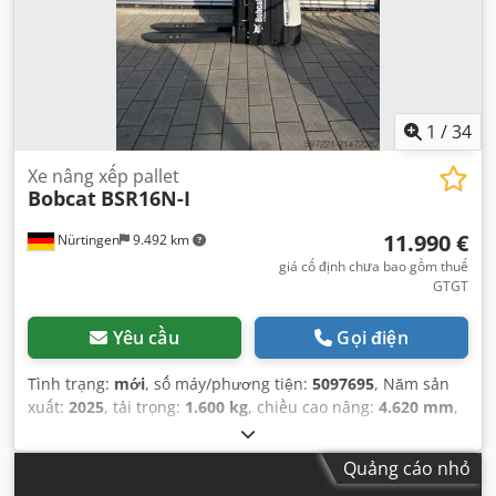
1
/
34
Xe nâng xếp pallet
Bobcat
BSR16N-I
11.990 €
Nürtingen
9.492 km
giá cố định chưa bao gồm thuế
GTGT
Yêu cầu
Gọi điện
Tình trạng:
mới
, số máy/phương tiện:
5097695
, Năm sản
xuất:
2025
, tải trọng:
1.600 kg
, chiều cao nâng:
4.620 mm
,
nâng tự do:
1.400 mm
, tâm tải trọng:
600 mm
, loại nhiên
liệu:
điện
, loại cột:
triplex
, chiều cao xây dựng:
2.120 mm
,
Quảng cáo nhỏ
điện áp ắc quy:
25,6 V
, chiều dài càng:
1.150 mm
, trọng