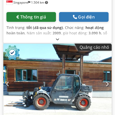
Singapore
1.504 km
Thông tin giá
Gọi điện
Tình trạng:
tốt (đã qua sử dụng)
, Chức năng:
hoạt động
hoàn toàn
, Năm sản xuất:
2009
, giờ hoạt động:
3.090 h
, số
máy/phương tiện:
A5GU35248
,
Quảng cáo nhỏ