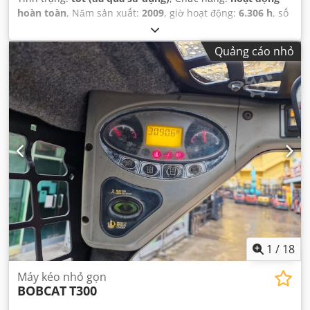
hoàn toàn
, Năm sản xuất:
2009
, giờ hoạt động:
6.306 h
, số
máy/phương tiện:
A3L135221
,
Quảng cáo nhỏ
1
/
18
Máy kéo nhỏ gọn
BOBCAT
T300