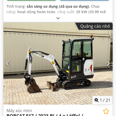
Tình trạng:
sẵn sàng sử dụng (đã qua sử dụng)
, Chức
năng:
hoạt động hoàn toàn
, công suất:
25 kW (33,99 mã
lực)
, Năm sản xuất:
1990
, giờ hoạt động:
5.700 h
,
Quảng cáo nhỏ
1
/
21
Máy xúc mini
BOBCAT
E17 / 2023 BJ / 4 x Löffel /