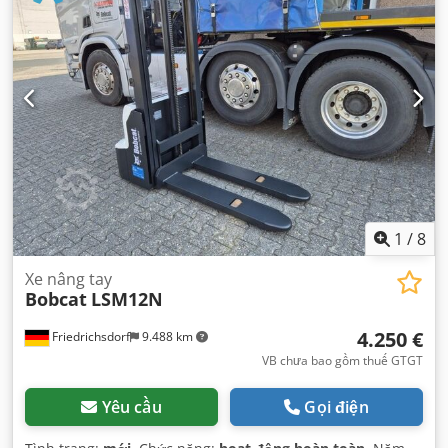
Elektro
, chiều rộng xây dựng:
820 mm
,
1
/
8
Xe nâng tay
Bobcat
LSM12N
4.250 €
Friedrichsdorf
9.488 km
VB chưa bao gồm thuế GTGT
Yêu cầu
Gọi điện