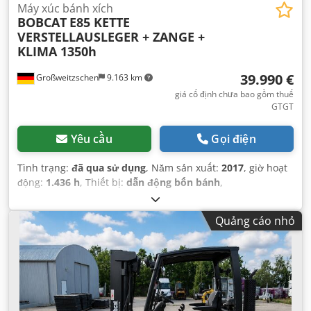
Máy xúc bánh xích
BOBCAT
E85 KETTE
VERSTELLAUSLEGER + ZANGE +
KLIMA 1350h
39.990 €
Großweitzschen
9.163 km
giá cố định chưa bao gồm thuế
GTGT
Yêu cầu
Gọi điện
Tình trạng:
đã qua sử dụng
, Năm sản xuất:
2017
, giờ hoạt
động:
1.436 h
, Thiết bị:
dẫn động bốn bánh
,
Quảng cáo nhỏ