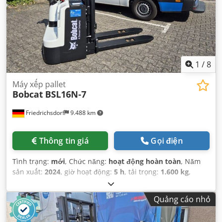
1
/
8
Máy xếp pallet
Bobcat
BSL16N-7
Friedrichsdorf
9.488 km
Thông tin giá
Gọi điện
Tình trạng:
mới
, Chức năng:
hoạt động hoàn toàn
, Năm
sản xuất:
2024
, giờ hoạt động:
5 h
, tải trọng:
1.600 kg
,
chiều cao nâng:
4.320 mm
, nâng tự do:
1.420 mm
, loại
nhiên liệu:
điện
, loại cột:
triplex
, chiều cao xây dựng:
2.008
Quảng cáo nhỏ
mm
, chiều dài càng:
1.150 mm
, trọng lượng không tải:
1.340 kg
, tổng chiều dài:
1.964 mm
, loại truyền động: