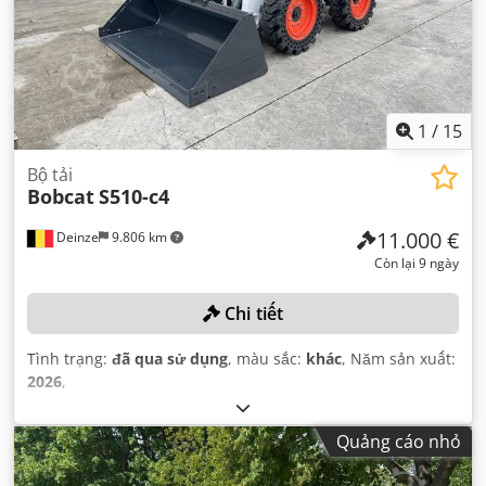
1
/
15
Bộ tải
Bobcat
S510-c4
11.000 €
Deinze
9.806 km
Còn lại 9 ngày
Chi tiết
Tình trạng:
đã qua sử dụng
, màu sắc:
khác
, Năm sản xuất:
2026
,
Quảng cáo nhỏ