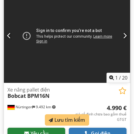
lượng tổng cộng:
1.412 kg
,
1
/
20
Xe nâng pallet điện
Bobcat
BPM16N
4.990 €
Nürtingen
9.492 km
giá cố định chưa bao gồm thuế
Lưu tìm kiếm
GTGT
Yêu cầu
Gọi điện