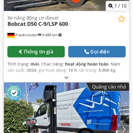
1
/
10
Xe nâng động cơ diesel
Bobcat
D50 C-9/LSP 600
Friedrichsdorf
9.488 km
Thông tin giá
Gọi điện
Tình trạng:
mới
, Chức năng:
hoạt động hoàn toàn
, Năm
sản xuất:
2024
, giờ hoạt động:
10 h
, tải trọng:
5.000 kg
,
chiều cao nâng:
5.025 mm
, nâng tự do:
1.130 mm
, loại
nhiên liệu:
diesel
, loại cột:
triplex
, chiều cao xây dựng:
Quảng cáo nhỏ
2.470 mm
, công suất:
55 kW (74,78 mã lực)
, chiều rộng giá
đỡ càng nâng:
1.300 mm
, chiều dài càng:
1.200 mm
, trọng
lượng không tải:
6.930 kg
, tổng chiều dài:
3.300 mm
, loại
truyền động:
Diesel
, chiều rộng xây dựng:
1.455 mm
,