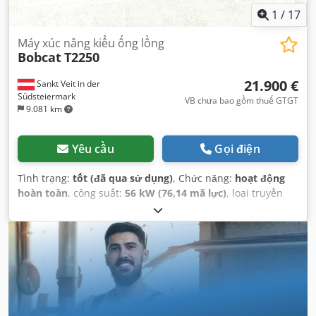
1
/
17
Máy xúc nâng kiểu ống lồng
Bobcat
T2250
21.900 €
Sankt Veit in der
Südsteiermark
VB chưa bao gồm thuế GTGT
9.081 km
Yêu cầu
Gọi điện
Tình trạng:
tốt (đã qua sử dụng)
, Chức năng:
hoạt động
hoàn toàn
, công suất:
56 kW (76,14 mã lực)
, loại truyền
động bánh răng:
hydrostat
, loại nhiên liệu:
diesel
, công
suất nâng:
2.200 kg/m
, Năm sản xuất:
2008
, giờ hoạt động:
4.871 h
, Thiết bị:
cabin, càng nâng pallet
,