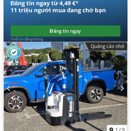
Đăng tin ngay từ 4,49 €
*
11 triệu người mua
đang chờ bạn
Đăng tin ngay
*mỗi tin đăng/tháng
Quảng cáo nhỏ
1
/
9