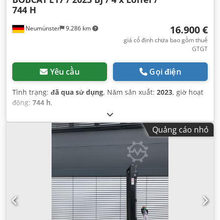
744 H
16.900 €
Neumünster
9.286 km
giá cố định chưa bao gồm thuế
GTGT
Yêu cầu
Gọi điện
Tình trạng:
đã qua sử dụng
, Năm sản xuất:
2023
, giờ hoạt
động:
744 h
,
Quảng cáo nhỏ