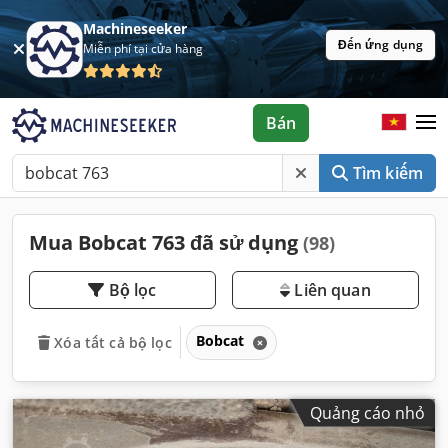
Machineseeker
Đến ứng dụng
Miễn phí tại cửa hàng
Bán
Tìm kiếm
Mua Bobcat 763 đã sử dụng
(98)
Bộ lọc
Liên quan
Bobcat
Xóa tất cả bộ lọc
Quảng cáo nhỏ