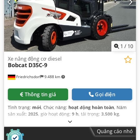
1
/
10
Xe nâng động cơ diesel
Bobcat
D35C-9
Friedrichsdorf
9.488 km
Thông tin giá
Gọi điện
Tình trạng:
mới
, Chức năng:
hoạt động hoàn toàn
, Năm
sản xuất:
2025
, giờ hoạt động:
9 h
, tải trọng:
3.500 kg
,
chiều cao nâng:
4.380 mm
, nâng tự do:
1.300 mm
, loại
nhiên liệu:
diesel
, loại cột:
triplex
, chiều cao xây dựng:
Quảng cáo nhỏ
2.180 mm
, công suất:
45 kW (61,18 mã lực)
, chiều rộng giá