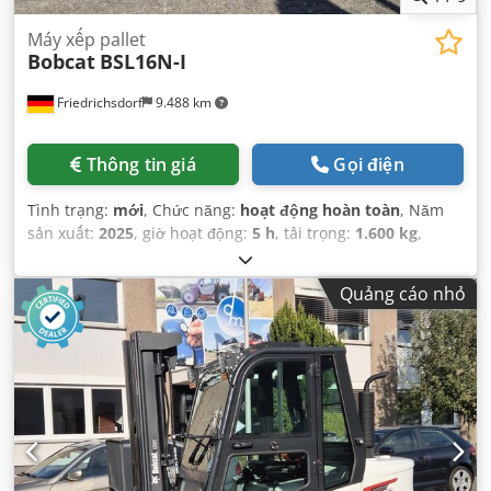
Máy xếp pallet
Bobcat
BSL16N-I
Friedrichsdorf
9.488 km
Thông tin giá
Gọi điện
Tình trạng:
mới
, Chức năng:
hoạt động hoàn toàn
, Năm
sản xuất:
2025
, giờ hoạt động:
5 h
, tải trọng:
1.600 kg
,
chiều cao nâng:
4.620 mm
, nâng tự do:
1.520 mm
, loại
nhiên liệu:
điện
, loại cột:
triplex
, chiều cao xây dựng:
2.108
Quảng cáo nhỏ
mm
, chiều dài càng:
1.150 mm
, trọng lượng không tải:
1.340 kg
, tổng chiều dài:
1.964 mm
, loại truyền động:
Elektro
, chiều rộng xây dựng:
820 mm
,