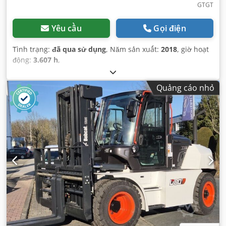
GTGT
Yêu cầu
Gọi điện
Tình trạng:
đã qua sử dụng
, Năm sản xuất:
2018
, giờ hoạt
động:
3.607 h
,
Quảng cáo nhỏ