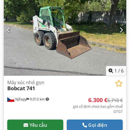
1
/
6
Máy xúc nhỏ gọn
Bobcat
741
6.300 €
Výčapy
9.012 km
6.710 €
giá cố định chưa bao gồm thuế
GTGT
Yêu cầu
Gọi điện