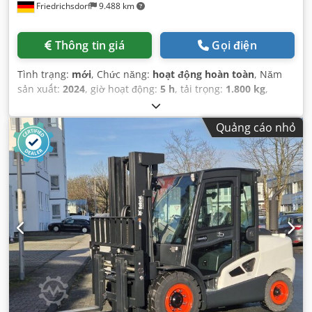
Friedrichsdorf
9.488 km
Thông tin giá
Gọi điện
Tình trạng:
mới
, Chức năng:
hoạt động hoàn toàn
, Năm
sản xuất:
2024
, giờ hoạt động:
5 h
, tải trọng:
1.800 kg
,
chiều cao nâng:
4.750 mm
, nâng tự do:
1.540 mm
, loại
nhiên liệu:
điện
, loại cột:
triplex
, chiều cao xây dựng:
2.130
Quảng cáo nhỏ
mm
, công suất:
6 kW (8,16 mã lực)
, chiều rộng giá đỡ càng
nâng:
902 mm
, chiều dài càng:
1.200 mm
, trọng lượng
không tải:
3.250 kg
, tổng chiều dài:
1.991 mm
, loại truyền
động:
Elektro
, chiều rộng xây dựng:
1.090 mm
,