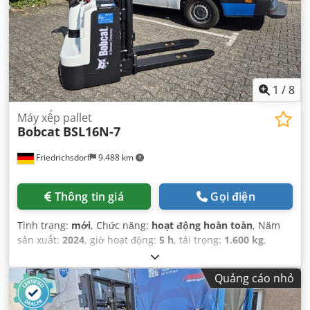
1
/
8
Máy xếp pallet
Bobcat
BSL16N-7
Friedrichsdorf
9.488 km
Thông tin giá
Gọi điện
Tình trạng:
mới
, Chức năng:
hoạt động hoàn toàn
, Năm
sản xuất:
2024
, giờ hoạt động:
5 h
, tải trọng:
1.600 kg
,
chiều cao nâng:
4.320 mm
, nâng tự do:
1.420 mm
, loại
nhiên liệu:
điện
, loại cột:
triplex
, chiều cao xây dựng:
2.008
Quảng cáo nhỏ
mm
, chiều dài càng:
1.150 mm
, trọng lượng không tải:
1.340 kg
, tổng chiều dài:
1.964 mm
, loại truyền động: