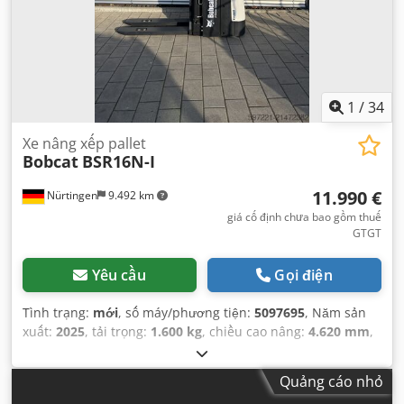
1
/
34
Xe nâng xếp pallet
Bobcat
BSR16N-I
11.990 €
Nürtingen
9.492 km
giá cố định chưa bao gồm thuế
GTGT
Yêu cầu
Gọi điện
Tình trạng:
mới
, số máy/phương tiện:
5097695
, Năm sản
xuất:
2025
, tải trọng:
1.600 kg
, chiều cao nâng:
4.620 mm
,
nâng tự do:
1.400 mm
, tâm tải trọng:
600 mm
, loại nhiên
liệu:
điện
, loại cột:
triplex
, chiều cao xây dựng:
2.120 mm
,
Quảng cáo nhỏ
điện áp ắc quy:
25,6 V
, chiều dài càng:
1.150 mm
, trọng