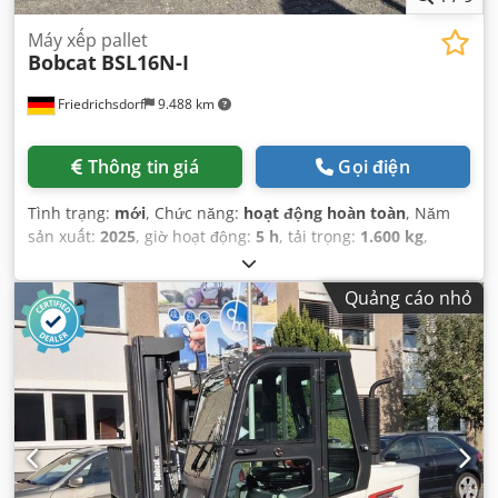
Máy xếp pallet
Bobcat
BSL16N-I
Friedrichsdorf
9.488 km
Thông tin giá
Gọi điện
Tình trạng:
mới
, Chức năng:
hoạt động hoàn toàn
, Năm
sản xuất:
2025
, giờ hoạt động:
5 h
, tải trọng:
1.600 kg
,
chiều cao nâng:
4.620 mm
, nâng tự do:
1.520 mm
, loại
nhiên liệu:
điện
, loại cột:
triplex
, chiều cao xây dựng:
2.108
Quảng cáo nhỏ
mm
, chiều dài càng:
1.150 mm
, trọng lượng không tải:
1.340 kg
, tổng chiều dài:
1.964 mm
, loại truyền động:
Elektro
, chiều rộng xây dựng:
820 mm
,