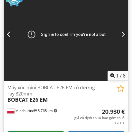
đỡ càng nâng:
1.190 mm
, chiều dài càng:
1.200 mm
, trọng
lượng không tải:
4.850 kg
, tổng chiều dài:
2.779 mm
, loại
truyền động:
Diesel
, chiều rộng xây dựng:
1.290 mm
,
1
/
8
Máy xúc mini BOBCAT E26 EM có đường
ray 320mm
BOBCAT
E26 EM
20.930 €
Miechucino
8.768 km
giá cố định chưa bao gồm thuế
GTGT