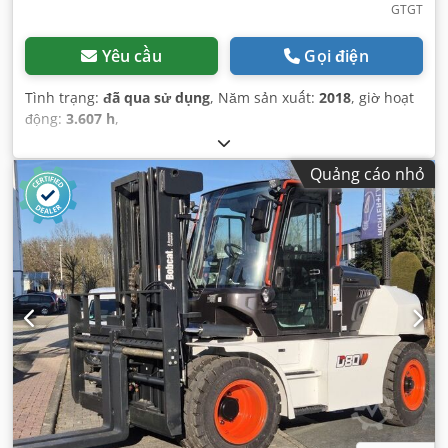
GTGT
Yêu cầu
Gọi điện
Tình trạng:
đã qua sử dụng
, Năm sản xuất:
2018
, giờ hoạt
động:
3.607 h
,
Quảng cáo nhỏ