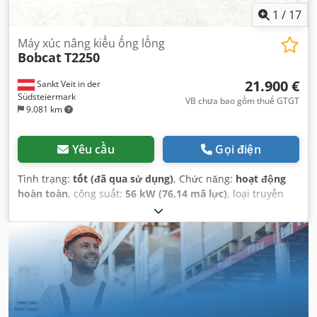
1
/
17
Máy xúc nâng kiểu ống lồng
Bobcat
T2250
21.900 €
Sankt Veit in der
Südsteiermark
VB chưa bao gồm thuế GTGT
9.081 km
Yêu cầu
Gọi điện
Tình trạng:
tốt (đã qua sử dụng)
, Chức năng:
hoạt động
hoàn toàn
, công suất:
56 kW (76,14 mã lực)
, loại truyền
động bánh răng:
hydrostat
, loại nhiên liệu:
diesel
, công
suất nâng:
2.200 kg/m
, Năm sản xuất:
2008
, giờ hoạt động:
4.871 h
, Thiết bị:
cabin, càng nâng pallet
,