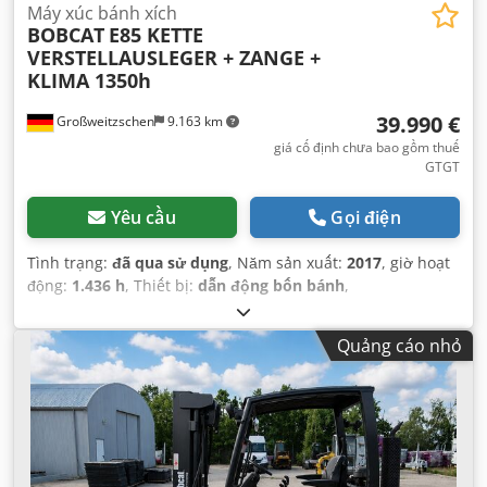
Máy xúc bánh xích
BOBCAT
E85 KETTE
VERSTELLAUSLEGER + ZANGE +
KLIMA 1350h
39.990 €
Großweitzschen
9.163 km
giá cố định chưa bao gồm thuế
GTGT
Yêu cầu
Gọi điện
Tình trạng:
đã qua sử dụng
, Năm sản xuất:
2017
, giờ hoạt
động:
1.436 h
, Thiết bị:
dẫn động bốn bánh
,
Quảng cáo nhỏ