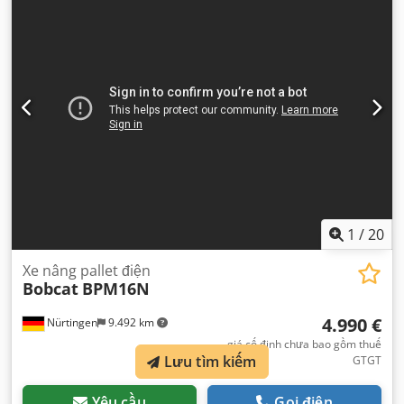
lượng tổng cộng:
1.412 kg
,
1
/
20
Xe nâng pallet điện
Bobcat
BPM16N
4.990 €
Nürtingen
9.492 km
giá cố định chưa bao gồm thuế
Lưu tìm kiếm
GTGT
Yêu cầu
Gọi điện