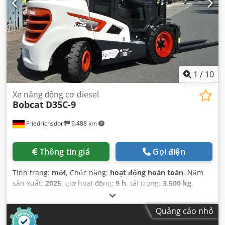
1
/
10
Xe nâng động cơ diesel
Bobcat
D35C-9
Friedrichsdorf
9.488 km
Thông tin giá
Gọi điện
Tình trạng:
mới
, Chức năng:
hoạt động hoàn toàn
, Năm
sản xuất:
2025
, giờ hoạt động:
9 h
, tải trọng:
3.500 kg
,
chiều cao nâng:
4.380 mm
, nâng tự do:
1.300 mm
, loại
nhiên liệu:
diesel
, loại cột:
triplex
, chiều cao xây dựng:
Quảng cáo nhỏ
2.180 mm
, công suất:
45 kW (61,18 mã lực)
, chiều rộng giá