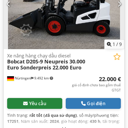
1
/
9
Xe nâng hàng chạy dầu diesel
Bobcat
D20S-9 Neupreis 30.000
Euro Sonderpreis 22.000 Euro
22.000 €
Nürtingen
9.492 km
giá cố định chưa bao gồm thuế
GTGT
Yêu cầu
Gọi điện
Tình trạng:
rất tốt (đã qua sử dụng)
, số máy/phương tiện:
17251
, Năm sản xuất:
2024
, giờ hoạt động:
430 h
, tải trọng:
2.000 kg
, chiều cao nâng:
4.730 mm
, nâng tự do:
1.470