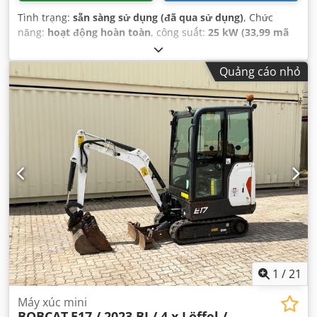
Tình trạng:
sẵn sàng sử dụng (đã qua sử dụng)
, Chức
năng:
hoạt động hoàn toàn
, công suất:
25 kW (33,99 mã
lực)
, Năm sản xuất:
1990
, giờ hoạt động:
5.700 h
,
Quảng cáo nhỏ
1
/
21
Máy xúc mini
BOBCAT
E17 / 2023 BJ / 4 x Löffel /