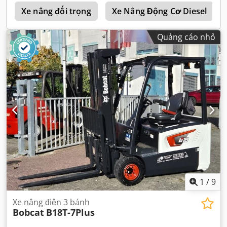
a
Xe nâng đối trọng
Xe Nâng Động Cơ Diesel
Quảng cáo nhỏ
1
/
9
Xe nâng điện 3 bánh
Bobcat
B18T-7Plus