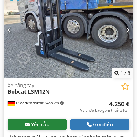
Elektro
, chiều rộng xây dựng:
820 mm
,
1
/
8
Xe nâng tay
Bobcat
LSM12N
4.250 €
Friedrichsdorf
9.488 km
VB chưa bao gồm thuế GTGT
Yêu cầu
Gọi điện