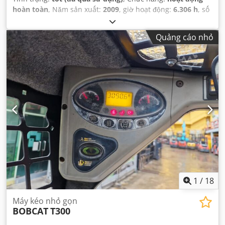
hoàn toàn
, Năm sản xuất:
2009
, giờ hoạt động:
6.306 h
, số
máy/phương tiện:
A3L135221
,
Quảng cáo nhỏ
1
/
18
Máy kéo nhỏ gọn
BOBCAT
T300