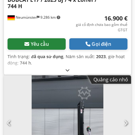
744 H
16.900 €
Neumünster
9.286 km
giá cố định chưa bao gồm thuế
GTGT
Yêu cầu
Gọi điện
Tình trạng:
đã qua sử dụng
, Năm sản xuất:
2023
, giờ hoạt
động:
744 h
,
Quảng cáo nhỏ