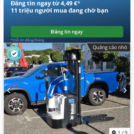
Đăng tin ngay từ 4,49 €
*
11 triệu người mua
đang chờ bạn
Đăng tin ngay
*mỗi tin đăng/tháng
Quảng cáo nhỏ
1
/
9