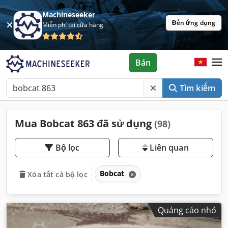
Machineseeker
Đến ứng dụng
Miễn phí tại cửa hàng
Bán
Tìm kiếm
Mua Bobcat 863 đã sử dụng
(98)
Bộ lọc
Liên quan
Bobcat
Xóa tất cả bộ lọc
Quảng cáo nhỏ