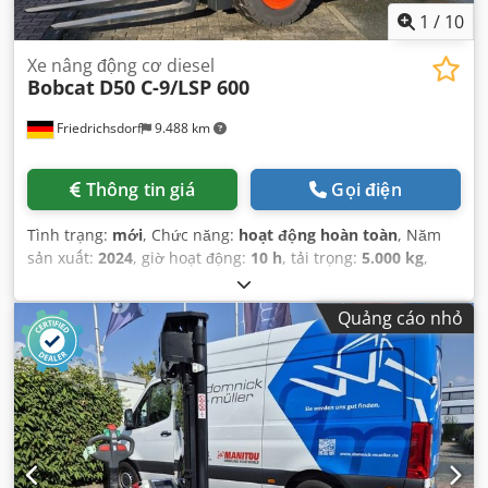
1
/
10
Xe nâng động cơ diesel
Bobcat
D50 C-9/LSP 600
Friedrichsdorf
9.488 km
Thông tin giá
Gọi điện
Tình trạng:
mới
, Chức năng:
hoạt động hoàn toàn
, Năm
sản xuất:
2024
, giờ hoạt động:
10 h
, tải trọng:
5.000 kg
,
chiều cao nâng:
5.025 mm
, nâng tự do:
1.130 mm
, loại
nhiên liệu:
diesel
, loại cột:
triplex
, chiều cao xây dựng:
Quảng cáo nhỏ
2.470 mm
, công suất:
55 kW (74,78 mã lực)
, chiều rộng giá
đỡ càng nâng:
1.300 mm
, chiều dài càng:
1.200 mm
, trọng
lượng không tải:
6.930 kg
, tổng chiều dài:
3.300 mm
, loại
truyền động:
Diesel
, chiều rộng xây dựng:
1.455 mm
,