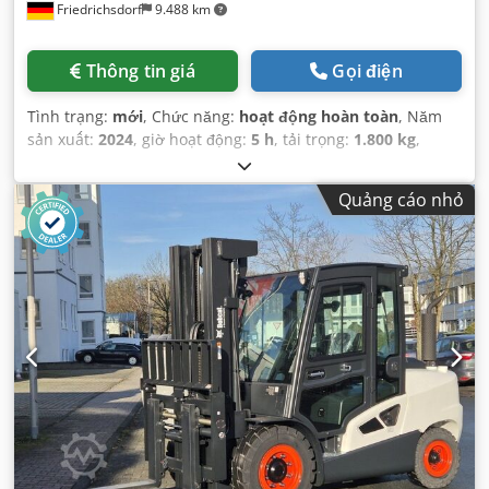
Friedrichsdorf
9.488 km
Thông tin giá
Gọi điện
Tình trạng:
mới
, Chức năng:
hoạt động hoàn toàn
, Năm
sản xuất:
2024
, giờ hoạt động:
5 h
, tải trọng:
1.800 kg
,
chiều cao nâng:
4.750 mm
, nâng tự do:
1.540 mm
, loại
nhiên liệu:
điện
, loại cột:
triplex
, chiều cao xây dựng:
2.130
Quảng cáo nhỏ
mm
, công suất:
6 kW (8,16 mã lực)
, chiều rộng giá đỡ càng
nâng:
902 mm
, chiều dài càng:
1.200 mm
, trọng lượng
không tải:
3.250 kg
, tổng chiều dài:
1.991 mm
, loại truyền
động:
Elektro
, chiều rộng xây dựng:
1.090 mm
,