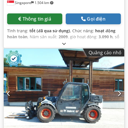
Singapore
1.504 km
Thông tin giá
Gọi điện
Tình trạng:
tốt (đã qua sử dụng)
, Chức năng:
hoạt động
hoàn toàn
, Năm sản xuất:
2009
, giờ hoạt động:
3.090 h
, số
máy/phương tiện:
A5GU35248
,
Quảng cáo nhỏ