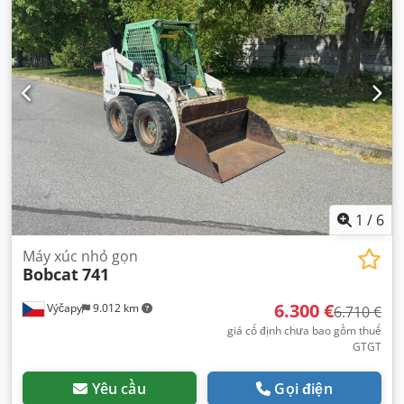
1
/
6
Máy xúc nhỏ gọn
Bobcat
741
6.300 €
Výčapy
9.012 km
6.710 €
giá cố định chưa bao gồm thuế
GTGT
Yêu cầu
Gọi điện