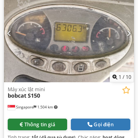
1
/
10
Máy xúc lật mini
bobcat
S150
Singapore
1.504 km
Thông tin giá
Gọi điện
Tình trạng:
tốt (đã qua sử dụng)
, Chức năng:
hoạt động