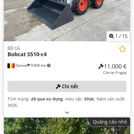
1
/
15
Bộ tải
Bobcat
S510-c4
11.000 €
Deinze
9.806 km
Còn lại 9 ngày
Chi tiết
Tình trạng:
đã qua sử dụng
, màu sắc:
khác
, Năm sản xuất:
2026
,
Quảng cáo nhỏ