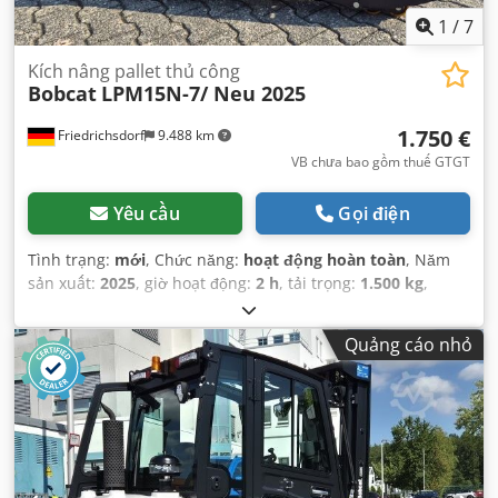
1
/
7
Kích nâng pallet thủ công
Bobcat
LPM15N-7/ Neu 2025
1.750 €
Friedrichsdorf
9.488 km
VB chưa bao gồm thuế GTGT
Yêu cầu
Gọi điện
Tình trạng:
mới
, Chức năng:
hoạt động hoàn toàn
, Năm
sản xuất:
2025
, giờ hoạt động:
2 h
, tải trọng:
1.500 kg
,
chiều cao nâng:
115 mm
, loại nhiên liệu:
điện
, chiều cao
xây dựng:
1.160 mm
, chiều dài càng:
1.150 mm
, trọng
Quảng cáo nhỏ
lượng không tải:
123 kg
, tổng chiều dài:
1.530 mm
, loại
truyền động:
Elektro
, chiều rộng xây dựng:
540 mm
,