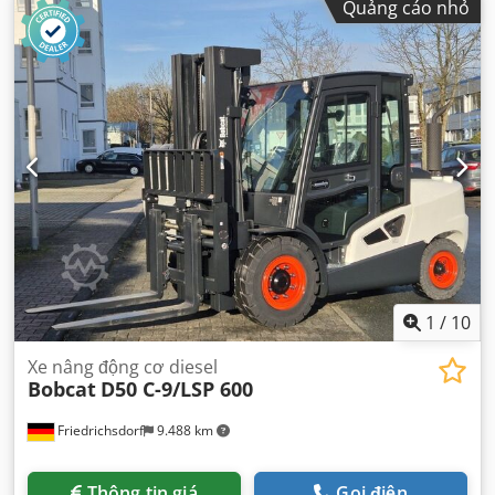
Quảng cáo nhỏ
mm
, công suất:
6 kW (8,16 mã lực)
, chiều rộng giá đỡ càng
nâng:
902 mm
, chiều dài càng:
1.200 mm
, trọng lượng
không tải:
3.250 kg
, tổng chiều dài:
1.991 mm
, loại truyền
động:
Elektro
, chiều rộng xây dựng:
1.090 mm
,
1
/
10
Xe nâng động cơ diesel
Bobcat
D50 C-9/LSP 600
Friedrichsdorf
9.488 km
Thông tin giá
Gọi điện