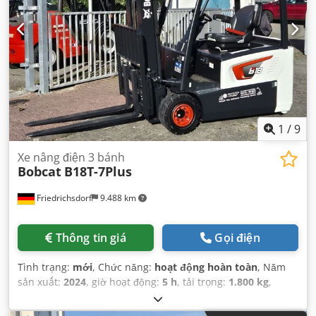
1
/
9
Xe nâng điện 3 bánh
Bobcat
B18T-7Plus
Friedrichsdorf
9.488 km
Thông tin giá
Gọi điện
Tình trạng:
mới
, Chức năng:
hoạt động hoàn toàn
, Năm
sản xuất:
2024
, giờ hoạt động:
5 h
, tải trọng:
1.800 kg
,
chiều cao nâng:
4.750 mm
, nâng tự do:
1.540 mm
, loại
nhiên liệu:
điện
, loại cột:
triplex
, chiều cao xây dựng:
2.130