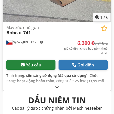
1
/
6
Máy xúc nhỏ gọn
Bobcat
741
6.300 €
Výčapy
9.012 km
6.710 €
giá cố định chưa bao gồm thuế
GTGT
Yêu cầu
Gọi điện
Tình trạng:
sẵn sàng sử dụng (đã qua sử dụng)
, Chức
năng:
hoạt động hoàn toàn
, công suất:
25 kW (33,99 mã
lực)
, Năm sản xuất:
1990
, giờ hoạt động:
5.700 h
,
DẤU NIÊM TIN
Các đại lý được chứng nhận bởi Machineseeker