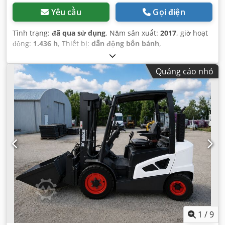
Yêu cầu
Gọi điện
Tình trạng:
đã qua sử dụng
, Năm sản xuất:
2017
, giờ hoạt
động:
1.436 h
, Thiết bị:
dẫn động bốn bánh
,
Quảng cáo nhỏ
1
/
9