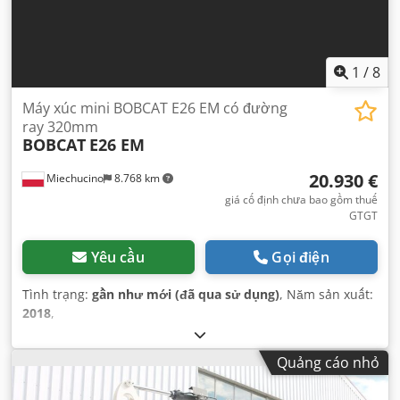
1
/
8
Máy xúc mini BOBCAT E26 EM có đường
ray 320mm
BOBCAT
E26 EM
20.930 €
Miechucino
8.768 km
giá cố định chưa bao gồm thuế
GTGT
Yêu cầu
Gọi điện
Tình trạng:
gần như mới (đã qua sử dụng)
, Năm sản xuất:
2018
,
Quảng cáo nhỏ