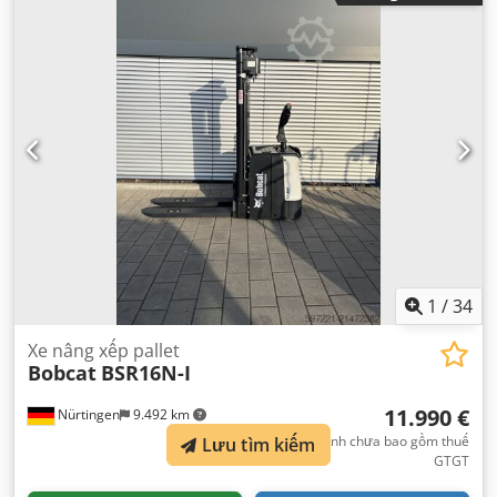
lượng tổng cộng:
576 kg
,
1
/
34
Xe nâng xếp pallet
Bobcat
BSR16N-I
11.990 €
Nürtingen
9.492 km
giá cố định chưa bao gồm thuế
Lưu tìm kiếm
GTGT