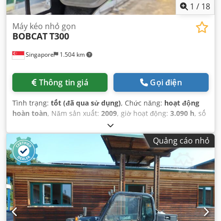
1
/
18
Máy kéo nhỏ gọn
BOBCAT
T300
Singapore
1.504 km
Thông tin giá
Gọi điện
Tình trạng:
tốt (đã qua sử dụng)
, Chức năng:
hoạt động
hoàn toàn
, Năm sản xuất:
2009
, giờ hoạt động:
3.090 h
, số
máy/phương tiện:
A5GU35248
,
Quảng cáo nhỏ