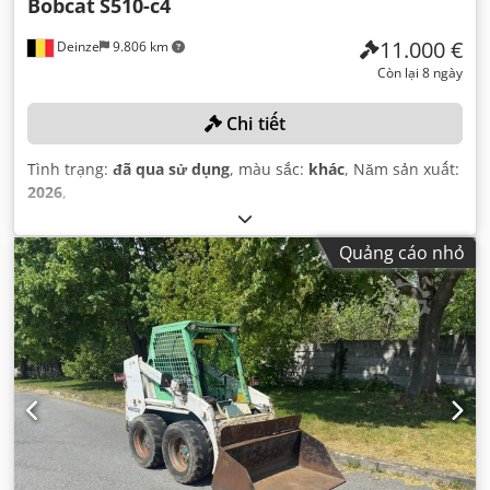
Bobcat
S510-c4
11.000 €
Deinze
9.806 km
Còn lại 8 ngày
Chi tiết
Tình trạng:
đã qua sử dụng
, màu sắc:
khác
, Năm sản xuất:
2026
,
Quảng cáo nhỏ