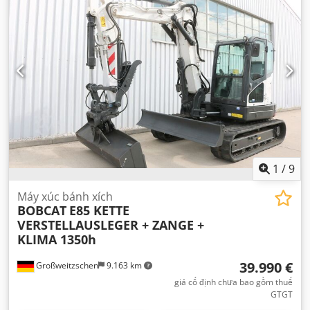
1
/
9
Máy xúc bánh xích
BOBCAT
E85 KETTE
VERSTELLAUSLEGER + ZANGE +
KLIMA 1350h
39.990 €
Großweitzschen
9.163 km
giá cố định chưa bao gồm thuế
GTGT