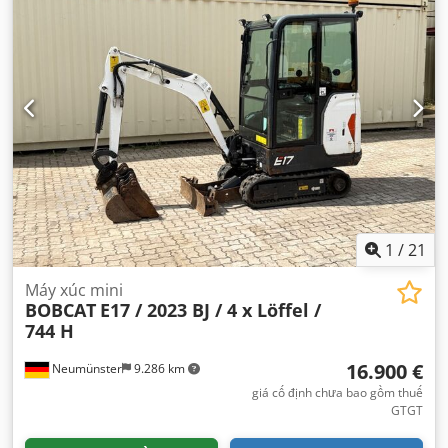
1
/
21
Máy xúc mini
BOBCAT
E17 / 2023 BJ / 4 x Löffel /
744 H
16.900 €
Neumünster
9.286 km
giá cố định chưa bao gồm thuế
GTGT