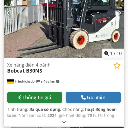
1
/
10
Xe nâng điện 4 bánh
Bobcat
B30NS
Friedrichsdorf
9.488 km
Thông tin giá
Gọi điện
Tình trạng:
đã qua sử dụng
, Chức năng:
hoạt động hoàn
toàn
, Năm sản xuất:
2024
, giờ hoạt động:
70 h
, tải trọng:
3.000 kg
, chiều cao nâng:
4.710 mm
, nâng tự do:
1.475
mm
, loại nhiên liệu:
điện
, loại cột:
triplex
, chiều cao xây