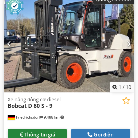
1
/
10
Xe nâng động cơ diesel
Bobcat
D 80 S - 9
Friedrichsdorf
9.488 km
Thông tin giá
Gọi điện