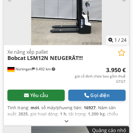
1
/
24
Xe nâng xếp pallet
Bobcat
LSM12N NEUGERÄT!!!
3.950 €
Nürtingen
9.492 km
giá cố định chưa bao gồm thuế
GTGT
Yêu cầu
Gọi điện
Tình trạng:
mới
, số máy/phương tiện:
16927
, Năm sản
xuất:
2025
, giờ hoạt động:
1 h
, tải trọng:
1.200 kg
, chiều
cao nâng:
3.620 mm
, tâm tải trọng:
600 mm
, loại nhiên
liệu:
điện
, loại cột:
Simplex
, chiều cao xây dựng:
2.280
Quảng cáo nhỏ
mm
, điện áp ắc quy:
24 V
, chiều dài càng:
1.150 mm
, trọng