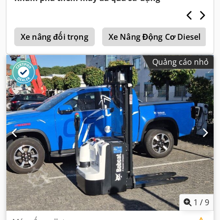
a
Xe nâng đối trọng
Xe Nâng Động Cơ Diesel
Quảng cáo nhỏ
1
/
9