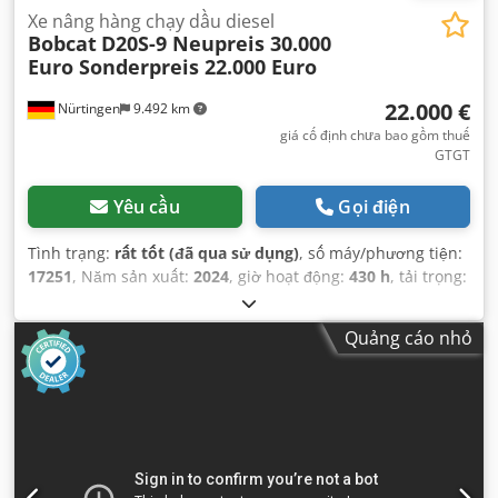
Xe nâng hàng chạy dầu diesel
Bobcat
D20S-9 Neupreis 30.000
Euro Sonderpreis 22.000 Euro
22.000 €
Nürtingen
9.492 km
giá cố định chưa bao gồm thuế
GTGT
Yêu cầu
Gọi điện
Tình trạng:
rất tốt (đã qua sử dụng)
, số máy/phương tiện:
17251
, Năm sản xuất:
2024
, giờ hoạt động:
430 h
, tải trọng:
2.000 kg
, chiều cao nâng:
4.730 mm
, nâng tự do:
1.470
mm
, tâm tải trọng:
500 mm
, loại nhiên liệu:
diesel
, loại
Quảng cáo nhỏ
cột:
triplex
, chiều cao xây dựng:
2.190 mm
, chiều dài càng:
1.050 mm
, kích thước lốp trước:
7.00-15 5.50
, kích thước
lốp sau:
6.50-10
, trọng lượng tổng cộng:
4.053 kg
,