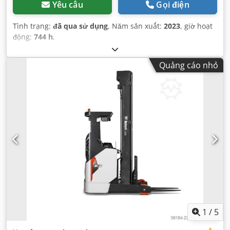
Yêu cầu
Gọi điện
Tình trạng:
đã qua sử dụng
, Năm sản xuất:
2023
, giờ hoạt
động:
744 h
,
Quảng cáo nhỏ
1
/
5