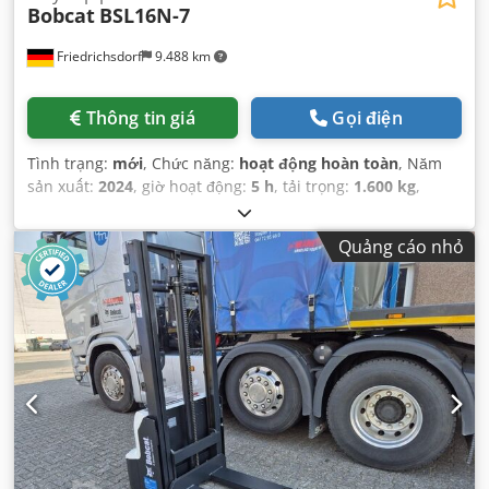
Bobcat
BSL16N-7
Friedrichsdorf
9.488 km
Thông tin giá
Gọi điện
Tình trạng:
mới
, Chức năng:
hoạt động hoàn toàn
, Năm
sản xuất:
2024
, giờ hoạt động:
5 h
, tải trọng:
1.600 kg
,
chiều cao nâng:
4.320 mm
, nâng tự do:
1.420 mm
, loại
nhiên liệu:
điện
, loại cột:
triplex
, chiều cao xây dựng:
2.008
Quảng cáo nhỏ
mm
, chiều dài càng:
1.150 mm
, trọng lượng không tải:
1.340 kg
, tổng chiều dài:
1.964 mm
, loại truyền động:
Elektro
, chiều rộng xây dựng:
820 mm
,