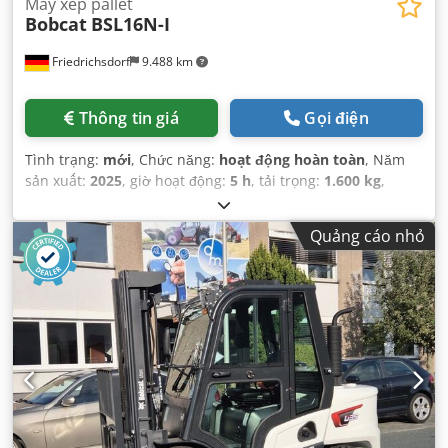
Máy xếp pallet
Bobcat
BSL16N-I
Friedrichsdorf
9.488 km
Thông tin giá
Gọi điện
Tình trạng:
mới
, Chức năng:
hoạt động hoàn toàn
, Năm
sản xuất:
2025
, giờ hoạt động:
5 h
, tải trọng:
1.600 kg
,
chiều cao nâng:
4.620 mm
, nâng tự do:
1.520 mm
, loại
nhiên liệu:
điện
, loại cột:
triplex
, chiều cao xây dựng:
2.108
Quảng cáo nhỏ
mm
, chiều dài càng:
1.150 mm
, trọng lượng không tải:
1.340 kg
, tổng chiều dài:
1.964 mm
, loại truyền động:
Elektro
, chiều rộng xây dựng:
820 mm
,