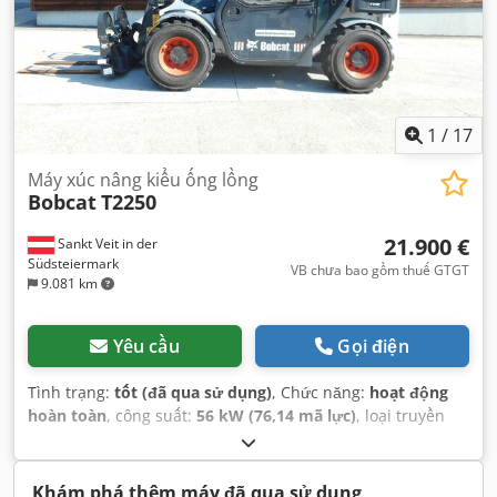
1
/
17
Máy xúc nâng kiểu ống lồng
Bobcat
T2250
21.900 €
Sankt Veit in der
Südsteiermark
VB chưa bao gồm thuế GTGT
9.081 km
Yêu cầu
Gọi điện
Tình trạng:
tốt (đã qua sử dụng)
, Chức năng:
hoạt động
hoàn toàn
, công suất:
56 kW (76,14 mã lực)
, loại truyền
động bánh răng:
hydrostat
, loại nhiên liệu:
diesel
, công
suất nâng:
2.200 kg/m
, Năm sản xuất:
2008
, giờ hoạt động:
4.871 h
, Thiết bị:
cabin, càng nâng pallet
,
Khám phá thêm máy đã qua sử dụng