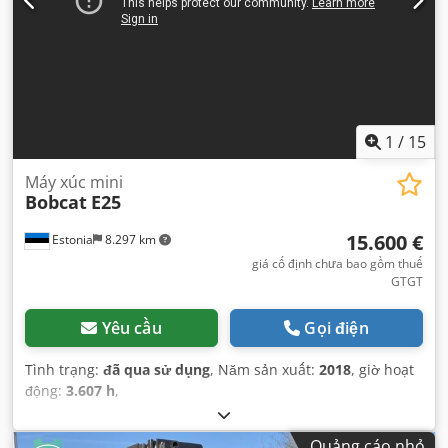
1
/
15
Máy xúc mini
Bobcat
E25
15.600 €
Estonia
8.297 km
giá cố định chưa bao gồm thuế
GTGT
Yêu cầu
Gọi điện
Tình trạng:
đã qua sử dụng
, Năm sản xuất:
2018
, giờ hoạt
động:
3.607 h
,
Quảng cáo nhỏ