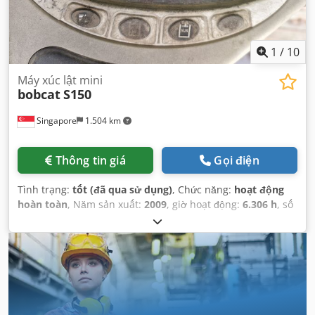
1
/
10
Máy xúc lật mini
bobcat
S150
Singapore
1.504 km
Thông tin giá
Gọi điện
Tình trạng:
tốt (đã qua sử dụng)
, Chức năng:
hoạt động
hoàn toàn
, Năm sản xuất:
2009
, giờ hoạt động:
6.306 h
, số
máy/phương tiện:
A3L135221
,