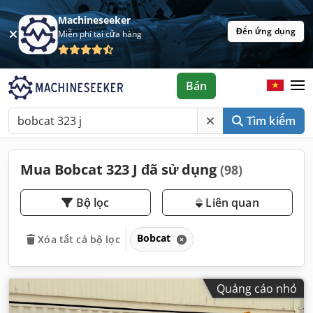
Machineseeker
Đến ứng dụng
Miễn phí tại cửa hàng
Bán
Tìm kiếm
Mua Bobcat 323 J đã sử dụng
(98)
Bộ lọc
Liên quan
Bobcat
Xóa tất cả bộ lọc
Quảng cáo nhỏ