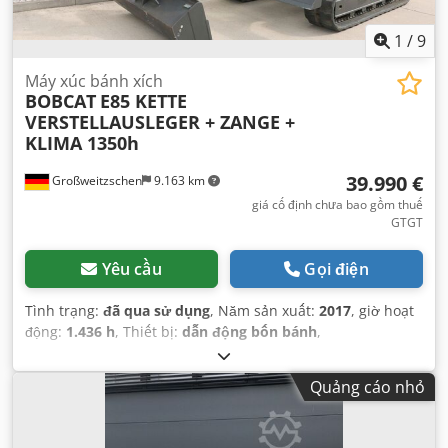
1
/
9
Máy xúc bánh xích
BOBCAT
E85 KETTE
VERSTELLAUSLEGER + ZANGE +
KLIMA 1350h
39.990 €
Großweitzschen
9.163 km
giá cố định chưa bao gồm thuế
GTGT
Yêu cầu
Gọi điện
Tình trạng:
đã qua sử dụng
, Năm sản xuất:
2017
, giờ hoạt
động:
1.436 h
, Thiết bị:
dẫn động bốn bánh
,
Quảng cáo nhỏ