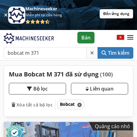
Machineseeker
Đến ứng dụng
Miễn phí tại cửa hàng
Bán
Tìm kiếm
Mua Bobcat M 371 đã sử dụng
(100)
Bộ lọc
Liên quan
Bobcat
Xóa tất cả bộ lọc
Quảng cáo nhỏ