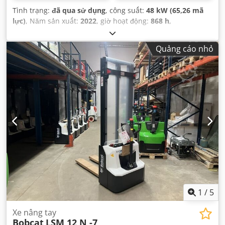
Tình trạng:
đã qua sử dụng
, công suất:
48 kW (65,26 mã
lực)
, Năm sản xuất:
2022
, giờ hoạt động:
868 h
,
Quảng cáo nhỏ
1
/
5
Xe nâng tay
Bobcat
LSM 12 N -7