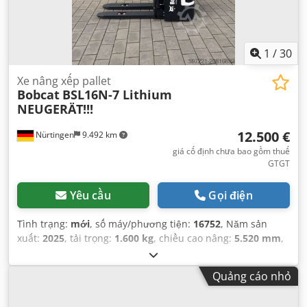
1
/
30
Xe nâng xếp pallet
Bobcat
BSL16N-7 Lithium
NEUGERÄT!!!
12.500 €
Nürtingen
9.492 km
giá cố định chưa bao gồm thuế
GTGT
Yêu cầu
Gọi điện
Tình trạng:
mới
, số máy/phương tiện:
16752
, Năm sản
xuất:
2025
, tải trọng:
1.600 kg
, chiều cao nâng:
5.520 mm
,
nâng tự do:
1.820 mm
, tâm tải trọng:
600 mm
, loại nhiên
liệu:
điện
, loại cột:
triplex
, chiều cao xây dựng:
2.408 mm
,
Quảng cáo nhỏ
điện áp ắc quy:
24 V
, chiều dài càng:
1.150 mm
, kích thước
lốp trước:
Tandem
, kích thước lốp sau:
, trọng lượng tổng