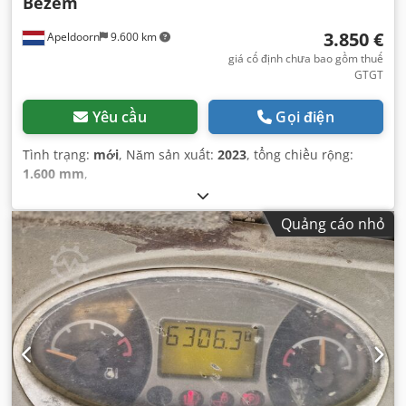
Bezem
3.850 €
Apeldoorn
9.600 km
giá cố định chưa bao gồm thuế
GTGT
Yêu cầu
Gọi điện
Tình trạng:
mới
, Năm sản xuất:
2023
, tổng chiều rộng:
1.600 mm
,
Quảng cáo nhỏ