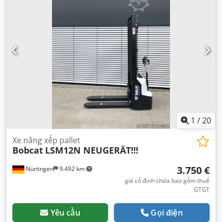
1
/
20
Xe nâng xếp pallet
Bobcat
LSM12N NEUGERÄT!!!
3.750 €
Nürtingen
9.492 km
giá cố định chưa bao gồm thuế
GTGT
Yêu cầu
Gọi điện