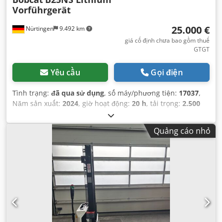
Vorführgerät
25.000 €
Nürtingen
9.492 km
giá cố định chưa bao gồm thuế
GTGT
Yêu cầu
Gọi điện
Tình trạng:
đã qua sử dụng
, số máy/phương tiện:
17037
,
Năm sản xuất:
2024
, giờ hoạt động:
20 h
, tải trọng:
2.500
kg
, chiều cao nâng:
4.710 mm
, nâng tự do:
1.700 mm
, tâm
tải trọng:
500 mm
, loại nhiên liệu:
điện
, loại cột:
triplex
,
Quảng cáo nhỏ
chiều cao xây dựng:
2.180 mm
, điện áp ắc quy:
48 V
, chiều
dài càng:
1.200 mm
, kích thước lốp trước:
23X9-10
, kích
thước lốp sau:
18X7-8
, trọng lượng tổng cộng:
3.552 kg
,