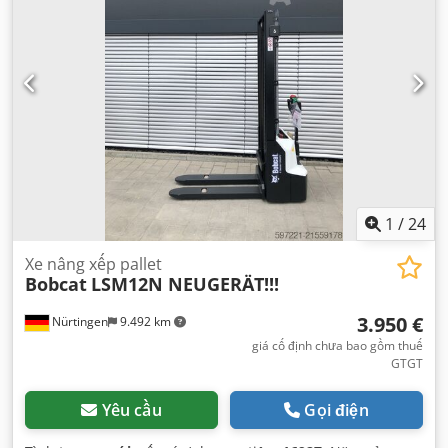
1
/
24
Xe nâng xếp pallet
Bobcat
LSM12N NEUGERÄT!!!
3.950 €
Nürtingen
9.492 km
giá cố định chưa bao gồm thuế
GTGT
Yêu cầu
Gọi điện