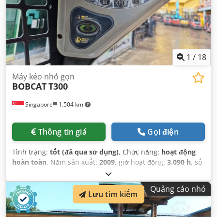
1
/
18
Máy kéo nhỏ gọn
BOBCAT
T300
Singapore
1.504 km
Thông tin giá
Gọi điện
Tình trạng:
tốt (đã qua sử dụng)
, Chức năng:
hoạt động
hoàn toàn
, Năm sản xuất:
2009
, giờ hoạt động:
3.090 h
, số
máy/phương tiện:
A5GU35248
,
Quảng cáo nhỏ
Lưu tìm kiếm