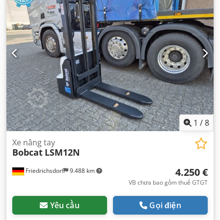
1
/
8
Xe nâng tay
Bobcat
LSM12N
4.250 €
Friedrichsdorf
9.488 km
VB chưa bao gồm thuế GTGT
Yêu cầu
Gọi điện