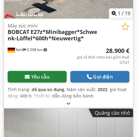
1
/
19
Máy xúc mini
BOBCAT
E27z*Minibagger*Schwe
nk-Löffel*600h*Neuwertig*
28.900 €
Kehl
9.598 km
giá cố định chưa bao gồm thuế
GTGT
Yêu cầu
Gọi điện
Tình trạng:
đã qua sử dụng
, Năm sản xuất:
2022
, giờ hoạt
động:
600 h
, Thiết bị:
dẫn động bốn bánh
,
Quảng cáo nhỏ