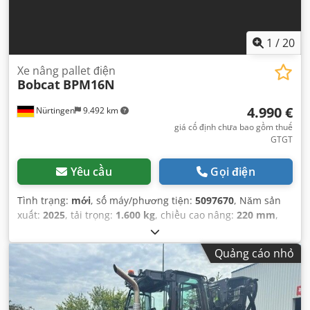
1
/
20
Xe nâng pallet điện
Bobcat
BPM16N
4.990 €
Nürtingen
9.492 km
giá cố định chưa bao gồm thuế
GTGT
Yêu cầu
Gọi điện
Tình trạng:
mới
, số máy/phương tiện:
5097670
, Năm sản
xuất:
2025
, tải trọng:
1.600 kg
, chiều cao nâng:
220 mm
,
tâm tải trọng:
600 mm
, loại nhiên liệu:
điện
, loại cột:
khác
,
chiều cao xây dựng:
1.300 mm
, điện áp ắc quy:
25,6 V
,
Quảng cáo nhỏ
chiều dài càng:
1.150 mm
, trọng lượng tổng cộng:
400 kg
,