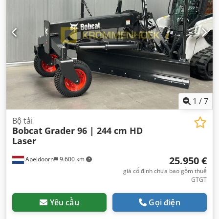
1
/
7
Bộ tải
Bobcat
Grader 96 | 244 cm HD
Laser
25.950 €
Apeldoorn
9.600 km
giá cố định chưa bao gồm thuế
GTGT
Yêu cầu
Gọi điện