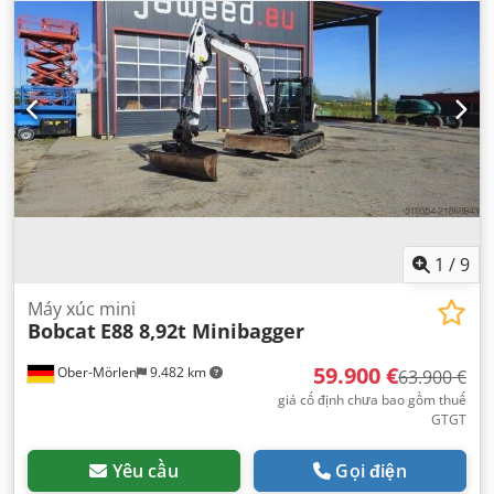
cộng:
1.222 kg
,
1
/
9
Máy xúc mini
Bobcat
E88 8,92t Minibagger
59.900 €
Ober-Mörlen
9.482 km
63.900 €
giá cố định chưa bao gồm thuế
GTGT
Yêu cầu
Gọi điện