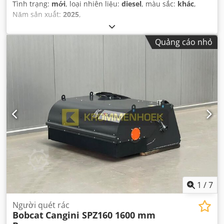
Tình trạng:
mới
, loại nhiên liệu:
diesel
, màu sắc:
khác
,
Năm sản xuất:
2025
,
Quảng cáo nhỏ
1
/
7
Người quét rác
Bobcat
Cangini SPZ160 1600 mm