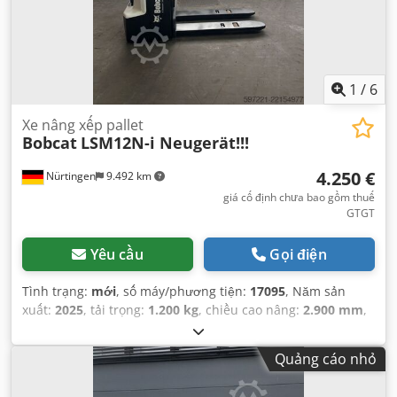
1
/
6
Xe nâng xếp pallet
Bobcat
LSM12N-i Neugerät!!!
4.250 €
Nürtingen
9.492 km
giá cố định chưa bao gồm thuế
GTGT
Yêu cầu
Gọi điện
Tình trạng:
mới
, số máy/phương tiện:
17095
, Năm sản
xuất:
2025
, tải trọng:
1.200 kg
, chiều cao nâng:
2.900 mm
,
tâm tải trọng:
600 mm
, loại nhiên liệu:
điện
, loại cột:
Simplex
, chiều cao xây dựng:
1.970 mm
, điện áp ắc quy:
24
Quảng cáo nhỏ
V
, chiều dài càng:
1.150 mm
, trọng lượng tổng cộng:
665
kg
,