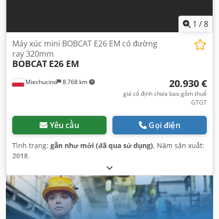
1
/
8
Máy xúc mini BOBCAT E26 EM có đường
ray 320mm
BOBCAT
E26 EM
20.930 €
Miechucino
8.768 km
giá cố định chưa bao gồm thuế
GTGT
Yêu cầu
Gọi điện
Tình trạng:
gần như mới (đã qua sử dụng)
, Năm sản xuất:
2018
,