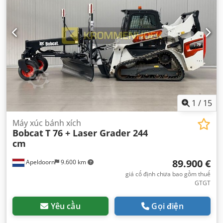
1
/
15
Máy xúc bánh xích
Bobcat
T 76 + Laser Grader 244
cm
89.900 €
Apeldoorn
9.600 km
giá cố định chưa bao gồm thuế
GTGT
Yêu cầu
Gọi điện