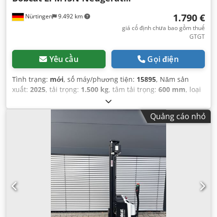
1.790 €
Nürtingen
9.492 km
giá cố định chưa bao gồm thuế
GTGT
Yêu cầu
Gọi điện
Tình trạng:
mới
, số máy/phương tiện:
15895
, Năm sản
xuất:
2025
, tải trọng:
1.500 kg
, tâm tải trọng:
600 mm
, loại
nhiên liệu:
điện
, loại cột:
khác
, chiều cao xây dựng:
700
mm
, chiều dài càng:
1.150 mm
, kích thước lốp trước:
, kích
Quảng cáo nhỏ
thước lốp sau:
, trọng lượng tổng cộng:
150 kg
,