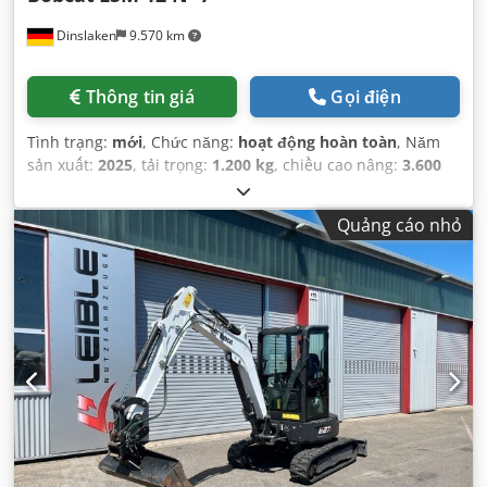
Dinslaken
9.570 km
Thông tin giá
Gọi điện
Tình trạng:
mới
, Chức năng:
hoạt động hoàn toàn
, Năm
sản xuất:
2025
, tải trọng:
1.200 kg
, chiều cao nâng:
3.600
mm
, loại nhiên liệu:
điện
, loại cột:
Simplex
, chiều cao xây
dựng:
2.280 mm
, chiều dài càng:
1.200 mm
, loại truyền
Quảng cáo nhỏ
động:
Elektro
,