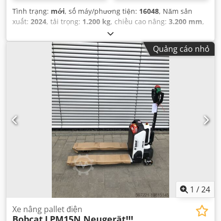
Tình trạng:
mới
, số máy/phương tiện:
16048
, Năm sản
xuất:
2024
, tải trọng:
1.200 kg
, chiều cao nâng:
3.200 mm
,
tâm tải trọng:
600 mm
, loại nhiên liệu:
điện
, loại cột:
Simplex
, chiều cao xây dựng:
2.080 mm
, điện áp ắc quy:
24
Quảng cáo nhỏ
V
, chiều dài càng:
1.150 mm
, trọng lượng tổng cộng:
576
kg
,
1
/
24
Xe nâng pallet điện
Bobcat
LPM15N Neugerät!!!