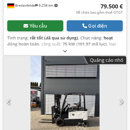
79.500 €
Breitenfelde
9.258 km
VB chưa bao gồm thuế GTGT
Yêu cầu
Gọi điện
Tình trạng:
rất tốt (đã qua sử dụng)
, Chức năng:
hoạt
động hoàn toàn
, công suất:
75 kW (101,97 mã lực)
, loại
nhiên liệu:
diesel
, trọng lượng tổng cộng:
11.600 kg
, kích
thước lốp xe:
400/80 R24
, tình trạng lốp:
100 phần trăm
,
Quảng cáo nhỏ
Năm sản xuất:
2024
, giờ hoạt động:
635 h
, Thiết bị:
Kiểm
tra an toàn UVV, cabin, thuỷ lực
,