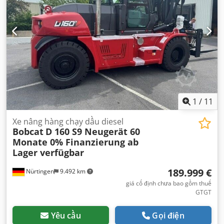
1
/
11
Xe nâng hàng chạy dầu diesel
Bobcat
D 160 S9 Neugerät 60
Monate 0% Finanzierung ab
Lager verfügbar
189.999 €
Nürtingen
9.492 km
giá cố định chưa bao gồm thuế
GTGT
Yêu cầu
Gọi điện