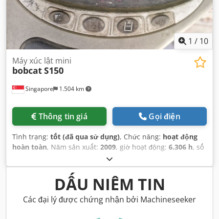
1
/
10
Máy xúc lật mini
bobcat
S150
Singapore
1.504 km
Thông tin giá
Gọi điện
Tình trạng:
tốt (đã qua sử dụng)
, Chức năng:
hoạt động
hoàn toàn
, Năm sản xuất:
2009
, giờ hoạt động:
6.306 h
, số
máy/phương tiện:
A3L135221
,
DẤU NIÊM TIN
Các đại lý được chứng nhận bởi Machineseeker