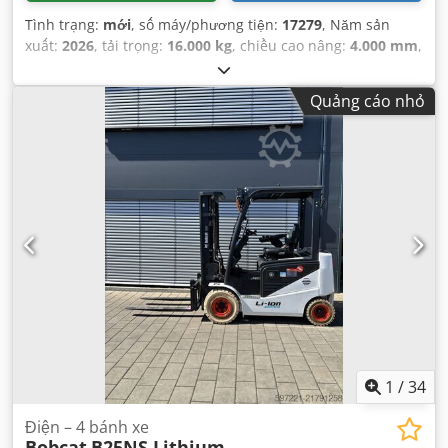
Tình trạng:
mới
, số máy/phương tiện:
17279
, Năm sản
xuất:
2026
, tải trọng:
16.000 kg
, chiều cao nâng:
4.000 mm
,
nâng tự do:
1.480 mm
, tâm tải trọng:
600 mm
, loại nhiên
liệu:
diesel
, loại cột:
triplex
, chiều cao xây dựng:
3.030
Quảng cáo nhỏ
mm
, chiều dài càng:
2.400 mm
, kích thước lốp trước:
12.00-20 100%
, kích thước lốp sau:
12.00-20 100%
, trọng
lượng tổng cộng:
19.300 kg
, Thiết bị:
cabin
,
1
/
34
Điện – 4 bánh xe
Bobcat
B25NS Lithium