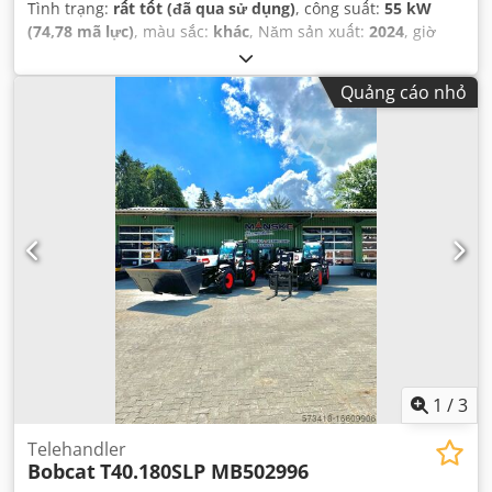
Tình trạng:
rất tốt (đã qua sử dụng)
, công suất:
55 kW
(74,78 mã lực)
, màu sắc:
khác
, Năm sản xuất:
2024
, giờ
hoạt động:
1.192 h
, Thiết bị:
điều hòa không khí
,
Quảng cáo nhỏ
1
/
3
Telehandler
Bobcat
T40.180SLP MB502996