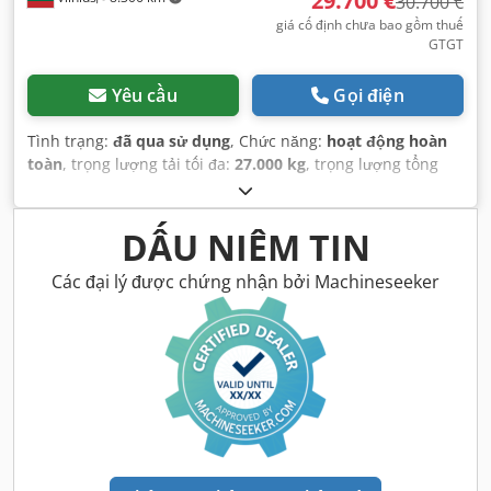
29.700 €
30.700 €
giá cố định chưa bao gồm thuế
GTGT
Yêu cầu
Gọi điện
Tình trạng:
đã qua sử dụng
, Chức năng:
hoạt động hoàn
toàn
, trọng lượng tải tối đa:
27.000 kg
, trọng lượng tổng
cộng:
8.809 kg
, cấu hình trục:
3 trục
, đăng ký lần đầu:
02/2021
, tổng chiều dài:
14.040 mm
, tổng chiều rộng:
2.600 mm
, hệ thống treo:
không khí
, màu sắc:
trắng
, Năm
DẤU NIÊM TIN
sản xuất:
2020
, Thiết bị:
bộ làm mát, lịch sử bảo dưỡng
đầy đủ, trợ lực lái
,
Các đại lý được chứng nhận bởi Machineseeker