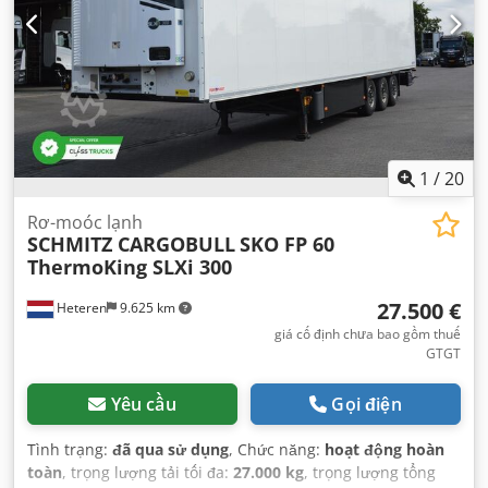
1
/
20
Rơ-moóc lạnh
SCHMITZ CARGOBULL
SKO FP 60
ThermoKing SLXi 300
27.500 €
Heteren
9.625 km
giá cố định chưa bao gồm thuế
GTGT
Yêu cầu
Gọi điện
Tình trạng:
đã qua sử dụng
, Chức năng:
hoạt động hoàn
toàn
, trọng lượng tải tối đa:
27.000 kg
, trọng lượng tổng