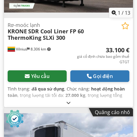
1
/
13
Rơ-moóc lạnh
KRONE
SDR Cool Liner FP 60
ThermoKing SLXi 300
33.100 €
Vilnius
8.306 km
giá cố định chưa bao gồm thuế
GTGT
Yêu cầu
Gọi điện
Tình trạng:
đã qua sử dụng
, Chức năng:
hoạt động hoàn
toàn
, trọng lượng tải tối đa:
27.000 kg
, trọng lượng tổng
cộng:
8.806 kg
, cấu hình trục:
3 trục
, đăng ký lần đầu:
03/2021
, tổng chiều dài:
14.040 mm
, tổng chiều rộng:
Quảng cáo nhỏ
2.600 mm
, hệ thống treo:
không khí
, màu sắc:
trắng
, Năm
sản xuất:
2021
, Thiết bị:
bộ làm mát, lịch sử bảo dưỡng
đầy đủ, trợ lực lái
,