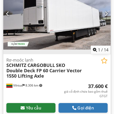
1
/
14
Rơ-moóc lạnh
SCHMITZ CARGOBULL
SKO
Double Deck FP 60 Carrier Vector
1550 Lifting Axle
37.600 €
Vilnius
8.306 km
giá cố định chưa bao gồm thuế
GTGT
Yêu cầu
Gọi điện