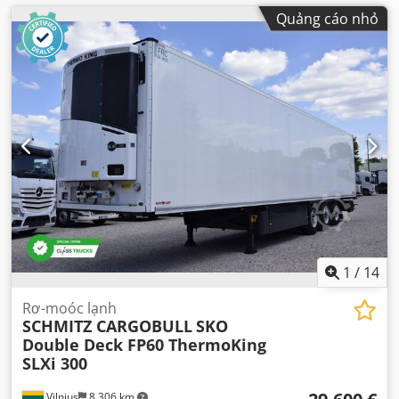
Quảng cáo nhỏ
1
/
14
Rơ-moóc lạnh
SCHMITZ CARGOBULL
SKO
Double Deck FP60 ThermoKing
SLXi 300
Vilnius
8.306 km