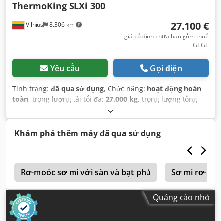
ThermoKing SLXi 300
27.100 €
Vilnius
8.306 km
giá cố định chưa bao gồm thuế
GTGT
Yêu cầu
Gọi điện
Tình trạng:
đã qua sử dụng
, Chức năng:
hoạt động hoàn
toàn
, trọng lượng tải tối đa:
27.000 kg
, trọng lượng tổng
cộng:
8.809 kg
, cấu hình trục:
3 trục
, đăng ký lần đầu:
05/2019
, tổng chiều dài:
13.400 mm
, tổng chiều rộng:
2.460 mm
, hệ thống treo:
không khí
, màu sắc:
trắng
, Năm
Khám phá thêm máy đã qua sử dụng
sản xuất:
2019
, Thiết bị:
bộ làm mát, lịch sử bảo dưỡng
đầy đủ, trợ lực lái
,
e
Rơ-moóc sơ mi với sàn và bạt phủ
Sơ mi rơ-mo
Quảng cáo nhỏ