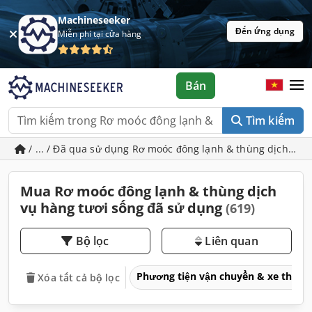
Machineseeker
Đến ứng dụng
Miễn phí tại cửa hàng
Bán
Tìm kiếm
/ ... / Đã qua sử dụng Rơ moóc đông lạnh & thùng dịch vụ 
Mua Rơ moóc đông lạnh & thùng dịch
vụ hàng tươi sống đã sử dụng
(619)
Bộ lọc
Liên quan
Phương tiện vận chuyển & xe thươ
Xóa tất cả bộ lọc