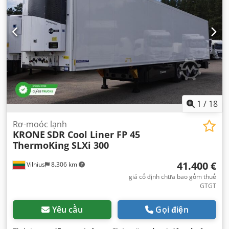
1
/
18
Rơ-moóc lạnh
KRONE
SDR Cool Liner FP 45
ThermoKing SLXi 300
41.400 €
Vilnius
8.306 km
giá cố định chưa bao gồm thuế
GTGT
Yêu cầu
Gọi điện