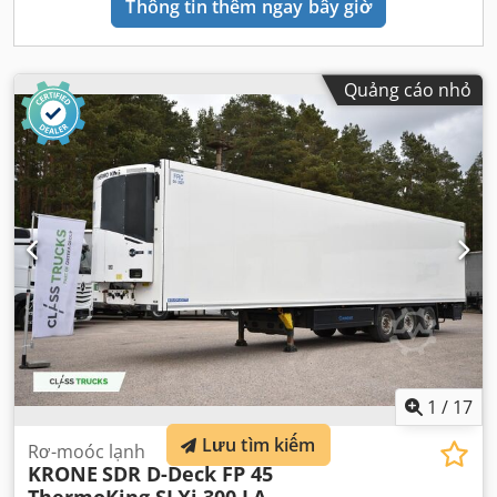
Thông tin thêm ngay bây giờ
Quảng cáo nhỏ
1
/
17
Lưu tìm kiếm
Rơ-moóc lạnh
KRONE
SDR D-Deck FP 45
ThermoKing SLXi 300 LA