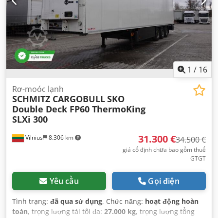
1
/
16
Rơ-moóc lạnh
SCHMITZ CARGOBULL
SKO
Double Deck FP60 ThermoKing
SLXi 300
31.300 €
Vilnius
8.306 km
34.500 €
giá cố định chưa bao gồm thuế
GTGT
Yêu cầu
Gọi điện
Tình trạng:
đã qua sử dụng
, Chức năng:
hoạt động hoàn
toàn
, trọng lượng tải tối đa:
27.000 kg
, trọng lượng tổng