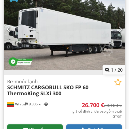
đầy đủ, trợ lực lái
,
1
/
20
Rơ-moóc lạnh
SCHMITZ CARGOBULL
SKO FP 60
ThermoKing SLXi 300
26.700 €
Vilnius
8.306 km
28.100 €
giá cố định chưa bao gồm thuế
GTGT