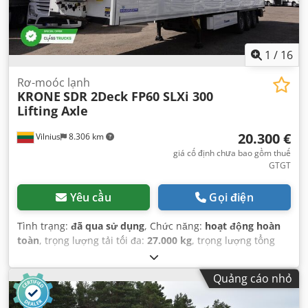
1
/
16
Rơ-moóc lạnh
KRONE
SDR 2Deck FP60 SLXi 300
Lifting Axle
20.300 €
Vilnius
8.306 km
giá cố định chưa bao gồm thuế
GTGT
Yêu cầu
Gọi điện
Tình trạng:
đã qua sử dụng
, Chức năng:
hoạt động hoàn
toàn
, trọng lượng tải tối đa:
27.000 kg
, trọng lượng tổng
cộng:
8.806 kg
, cấu hình trục:
3 trục
, đăng ký lần đầu:
06/2018
, tổng chiều dài:
13.400 mm
, tổng chiều rộng:
Quảng cáo nhỏ
2.460 mm
, hệ thống treo:
không khí
, màu sắc:
trắng
, Năm
sản xuất:
2018
, Thiết bị:
bộ làm mát, lịch sử bảo dưỡng