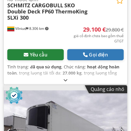
SCHMITZ CARGOBULL
SKO
Double Deck FP60 ThermoKing
SLXi 300
29.100 €
Vilnius
8.306 km
29.800 €
giá cố định chưa bao gồm thuế
GTGT
Yêu cầu
Gọi điện
Tình trạng:
đã qua sử dụng
, Chức năng:
hoạt động hoàn
toàn
, trọng lượng tải tối đa:
27.000 kg
, trọng lượng tổng
cộng:
8.927 kg
, cấu hình trục:
3 trục
, đăng ký lần đầu:
04/2019
, tổng chiều dài:
14.040 mm
, tổng chiều rộng:
Quảng cáo nhỏ
2.600 mm
, hệ thống treo:
không khí
, màu sắc:
trắng
, Năm
sản xuất:
2019
, Thiết bị:
bộ làm mát, lịch sử bảo dưỡng
đầy đủ, trợ lực lái
,