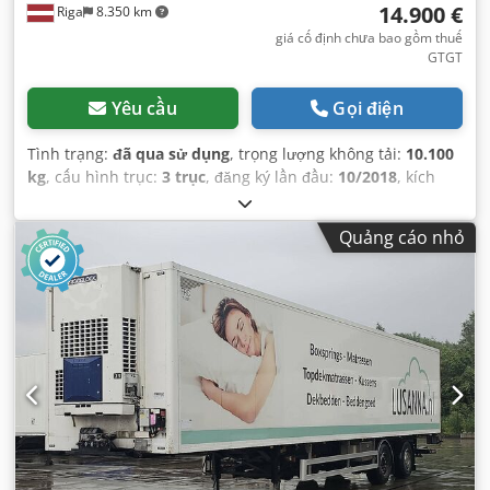
14.900 €
Riga
8.350 km
giá cố định chưa bao gồm thuế
GTGT
Yêu cầu
Gọi điện
Tình trạng:
đã qua sử dụng
, trọng lượng không tải:
10.100
kg
, cấu hình trục:
3 trục
, đăng ký lần đầu:
10/2018
, kích
thước lốp xe:
385/65 R22,5
, Năm sản xuất:
2018
, Thiết bị:
thang nâng đuôi xe
,
Quảng cáo nhỏ