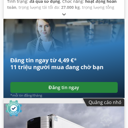
Tình trạng:
đã qua sử dụng
, Chức năng:
hoạt động hoàn
toàn
, trọng lượng tải tối đa:
27.000 kg
, trọng lượng tổng
cộng:
8.351 kg
, cấu hình trục:
3 trục
, đăng ký lần đầu:
02/2023
, tổng chiều dài:
13.550 mm
, tổng chiều rộng:
2.600 mm
, hệ thống treo:
không khí
, màu sắc:
trắng
, Năm
sản xuất:
2023
, Thiết bị:
bộ làm mát, lịch sử bảo dưỡng
đầy đủ, trợ lực lái
,
Đăng tin ngay từ 4,49 €
*
11 triệu người mua
đang chờ bạn
Đăng tin ngay
*mỗi tin đăng/tháng
Quảng cáo nhỏ