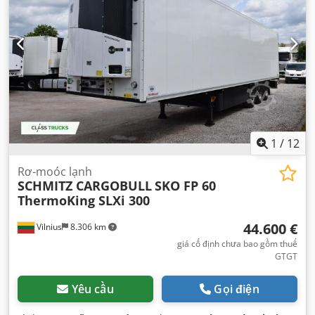
1
/
12
Rơ-moóc lạnh
SCHMITZ CARGOBULL
SKO FP 60
ThermoKing SLXi 300
44.600 €
Vilnius
8.306 km
giá cố định chưa bao gồm thuế
GTGT
Yêu cầu
Gọi điện