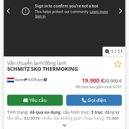
1
/
11
Vận chuyển lạnh/đông lạnh
SCHMITZ
SKO THERMOKING
19.900 €
Vuren
9.676 km
20.900 €
VB chưa bao gồm thuế GTGT
Yêu cầu
Gọi điện
Tình trạng:
đã qua sử dụng
, cấu hình trục:
3 trục
, đăng ký
lần đầu:
03/2019
, chiều dài không gian chứa hàng:
13.400
mm
, chiều rộng khoang hàng:
2.500 mm
, chiều cao