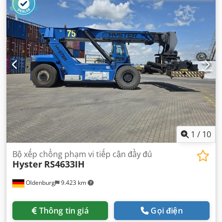
mm
,
1
/
10
Bộ xếp chồng phạm vi tiếp cận đầy đủ
Hyster
RS4633IH
Oldenburg
9.423 km
Thông tin giá
Gọi điện