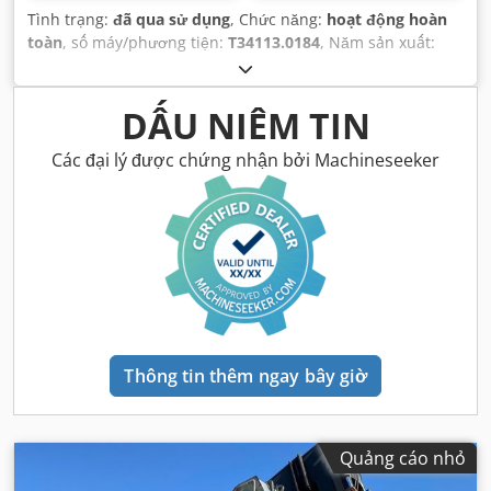
Tình trạng:
đã qua sử dụng
, Chức năng:
hoạt động hoàn
toàn
, số máy/phương tiện:
T34113.0184
, Năm sản xuất:
2004
, giờ hoạt động:
15.850 h
, tải trọng:
45.000 kg
, chiều
cao nâng:
15.000 mm
, loại nhiên liệu:
diesel
, trọng lượng
không tải:
68.050 kg
, loại truyền động:
Diesel
,
DẤU NIÊM TIN
Các đại lý được chứng nhận bởi Machineseeker
Thông tin thêm ngay bây giờ
Quảng cáo nhỏ