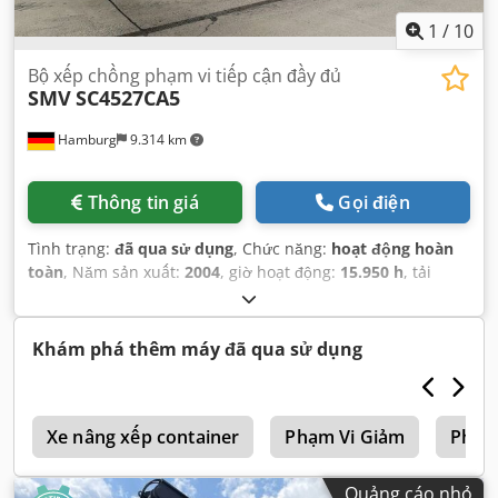
1
/
10
Bộ xếp chồng phạm vi tiếp cận đầy đủ
SMV
SC4527CA5
Hamburg
9.314 km
Thông tin giá
Gọi điện
Tình trạng:
đã qua sử dụng
, Chức năng:
hoạt động hoàn
toàn
, Năm sản xuất:
2004
, giờ hoạt động:
15.950 h
, tải
trọng:
45.000 kg
, chiều cao nâng:
14.700 mm
, loại nhiên
liệu:
diesel
, công suất:
243 kW (330,39 mã lực)
, loại truyền
động:
Diesel
,
Khám phá thêm máy đã qua sử dụng
m
Xe nâng xếp container
Phạm Vi Giảm
Phạm 
Quảng cáo nhỏ