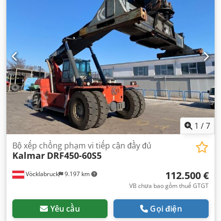
1
/
7
Bộ xếp chồng phạm vi tiếp cận đầy đủ
Kalmar
DRF450-60S5
112.500 €
Vöcklabruck
9.197 km
VB chưa bao gồm thuế GTGT
Yêu cầu
Gọi điện