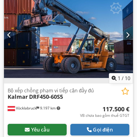
1
/
10
Bộ xếp chồng phạm vi tiếp cận đầy đủ
Kalmar
DRF450-60S5
117.500 €
Vöcklabruck
9.197 km
VB chưa bao gồm thuế GTGT
Yêu cầu
Gọi điện