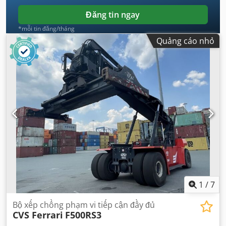
Đăng tin ngay
*mỗi tin đăng/tháng
Quảng cáo nhỏ
1
/
7
Bộ xếp chồng phạm vi tiếp cận đầy đủ
CVS Ferrari
F500RS3