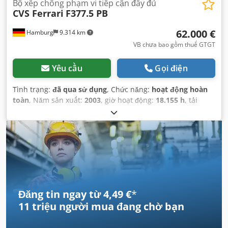
Bộ xếp chồng phạm vi tiếp cận đầy đủ
CVS Ferrari
F377.5 PB
62.000 €
Hamburg
9.314 km
VB chưa bao gồm thuế GTGT
Yêu cầu
Gọi điện
Tình trạng:
đã qua sử dụng
, Chức năng:
hoạt động hoàn
toàn
, Năm sản xuất:
2003
, giờ hoạt động:
18.155 h
, tải
trọng:
45.000 kg
, chiều cao nâng:
14.565 mm
, loại nhiên
liệu:
diesel
, công suất:
243 kW (330,39 mã lực)
, trọng
lượng không tải:
65.600 kg
, loại truyền động:
Diesel
, chiều
rộng xây dựng:
4.150 mm
,
Đăng tin ngay từ 4,49 €
*
11 triệu người mua
đang chờ bạn