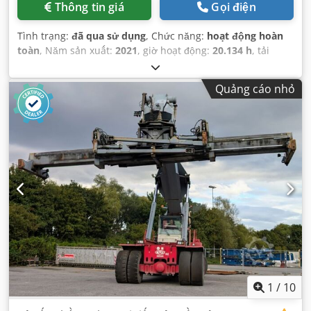
Thông tin giá
Gọi điện
Tình trạng:
đã qua sử dụng
, Chức năng:
hoạt động hoàn
toàn
, Năm sản xuất:
2021
, giờ hoạt động:
20.134 h
, tải
trọng:
46.000 kg
, chiều cao nâng:
15.355 mm
, loại nhiên
liệu:
diesel
, công suất:
240 kW (326,31 mã lực)
, tổng chiều
Quảng cáo nhỏ
dài:
9.250 mm
, loại truyền động:
Diesel
, chiều rộng xây
dựng:
4.204 mm
,
1
/
10