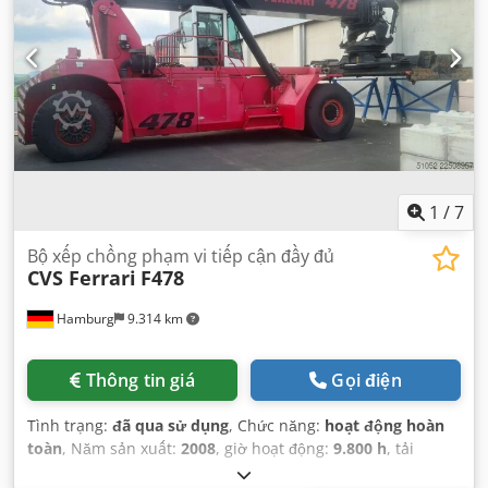
1
/
7
Bộ xếp chồng phạm vi tiếp cận đầy đủ
CVS Ferrari
F478
Hamburg
9.314 km
Thông tin giá
Gọi điện
Tình trạng:
đã qua sử dụng
, Chức năng:
hoạt động hoàn
toàn
, Năm sản xuất:
2008
, giờ hoạt động:
9.800 h
, tải
trọng:
45.000 kg
, chiều cao nâng:
15.100 mm
, loại nhiên