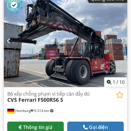
1
/
10
Bộ xếp chồng phạm vi tiếp cận đầy đủ
CVS Ferrari
F500RS6 S
Hamburg
9.314 km
Thông tin giá
Gọi điện