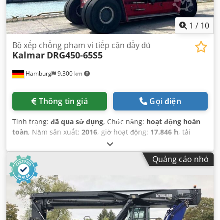
1
/
10
Bộ xếp chồng phạm vi tiếp cận đầy đủ
Kalmar
DRG450-65S5
Hamburg
9.300 km
Thông tin giá
Gọi điện
Tình trạng:
đã qua sử dụng
, Chức năng:
hoạt động hoàn
toàn
, Năm sản xuất:
2016
, giờ hoạt động:
17.846 h
, tải
trọng:
45.000 kg
, chiều cao nâng:
15.100 mm
, loại nhiên
liệu:
diesel
, loại cột:
kính viễn vọng
, công suất:
210 kW
Quảng cáo nhỏ
(285,52 mã lực)
, trọng lượng không tải:
70.260 kg
, loại
truyền động:
Diesel
,