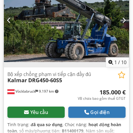
1
/
10
Bộ xếp chồng phạm vi tiếp cận đầy đủ
Kalmar
DRG450-60S5
185.000 €
Vöcklabruck
9.197 km
VB chưa bao gồm thuế GTGT
Yêu cầu
Gọi điện
Tình trạng:
đã qua sử dụng
, Chức năng:
hoạt động hoàn
toàn
, số máy/phương tiện:
B11400179
, Năm sản xuất: