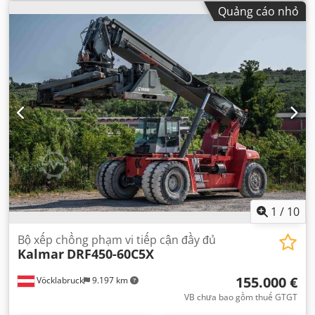
Quảng cáo nhỏ
1
/
10
Bộ xếp chồng phạm vi tiếp cận đầy đủ
Kalmar
DRF450-60C5X
155.000 €
Vöcklabruck
9.197 km
VB chưa bao gồm thuế GTGT