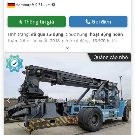
Hamburg
9.314 km
Thông tin giá
Gọi điện
Tình trạng:
đã qua sử dụng
, Chức năng:
hoạt động hoàn
toàn
, Năm sản xuất:
2018
, giờ hoạt động:
13.970 h
, tải
trọng:
46.000 kg
, chiều cao nâng:
16.100 mm
, loại nhiên
liệu:
diesel
, công suất:
257 kW (349,42 mã lực)
, trọng
Quảng cáo nhỏ
lượng không tải:
74.500 kg
, loại truyền động:
Diesel
, chiều
rộng xây dựng:
4.185 mm
,