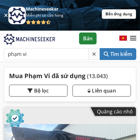
Machineseeker
Đến ứng dụng
Miễn phí tại cửa hàng
Bán
Tìm kiếm
Mua Phạm Vi đã sử dụng
(13.043)
Bộ lọc
Liên quan
Quảng cáo nhỏ