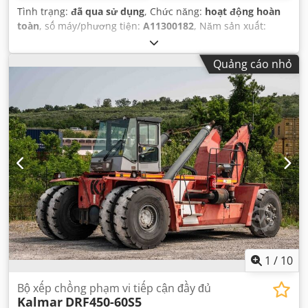
Tình trạng:
đã qua sử dụng
, Chức năng:
hoạt động hoàn
toàn
, số máy/phương tiện:
A11300182
, Năm sản xuất:
2009
, giờ hoạt động:
21.820 h
, tải trọng:
45.000 kg
, chiều
cao nâng:
15.100 mm
, loại nhiên liệu:
diesel
, trọng lượng
Quảng cáo nhỏ
không tải:
67.900 kg
, loại truyền động:
Diesel
,
1
/
10
Bộ xếp chồng phạm vi tiếp cận đầy đủ
Kalmar
DRF450-60S5