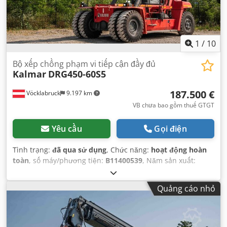
1
/
10
Bộ xếp chồng phạm vi tiếp cận đầy đủ
Kalmar
DRG450-60S5
187.500 €
Vöcklabruck
9.197 km
VB chưa bao gồm thuế GTGT
Yêu cầu
Gọi điện
Tình trạng:
đã qua sử dụng
, Chức năng:
hoạt động hoàn
toàn
, số máy/phương tiện:
B11400539
, Năm sản xuất:
2017
, giờ hoạt động:
19.784 h
, tải trọng:
45.000 kg
, chiều
cao nâng:
15.000 mm
, loại nhiên liệu:
diesel
, công suất:
Quảng cáo nhỏ
265 kW (360,30 mã lực)
, trọng lượng không tải:
68.080 kg
,
loại truyền động:
Diesel
,