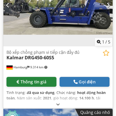
1
/
5
Bộ xếp chồng phạm vi tiếp cận đầy đủ
Kalmar
DRG450-60S5
Hamburg
9.314 km
Thông tin giá
Gọi điện
Tình trạng:
đã qua sử dụng
, Chức năng:
hoạt động hoàn
toàn
, Năm sản xuất:
2021
, giờ hoạt động:
14.100 h
, tải
trọng:
45.000 kg
, chiều cao nâng:
15.100 mm
, loại nhiên
liệu:
diesel
, loại cột:
duplex
, công suất:
196 kW (266,49 mã
Quảng cáo nhỏ
lực)
, loại truyền động:
Diesel
, chiều rộng xây dựng:
4.150