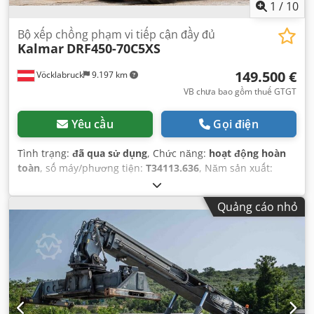
1
/
10
Bộ xếp chồng phạm vi tiếp cận đầy đủ
Kalmar
DRF450-70C5XS
149.500 €
Vöcklabruck
9.197 km
VB chưa bao gồm thuế GTGT
Yêu cầu
Gọi điện
Tình trạng:
đã qua sử dụng
, Chức năng:
hoạt động hoàn
toàn
, số máy/phương tiện:
T34113.636
, Năm sản xuất:
2005
, giờ hoạt động:
16.425 h
, tải trọng:
45.000 kg
, chiều
cao nâng:
15.000 mm
, loại nhiên liệu:
diesel
, trọng lượng
Quảng cáo nhỏ
không tải:
86.050 kg
, loại truyền động:
Diesel
,