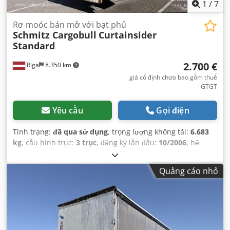
1
/
7
Rơ moóc bán mở với bạt phủ
Schmitz Cargobull
Curtainsider
Standard
2.700 €
Riga
8.350 km
giá cố định chưa bao gồm thuế
GTGT
Yêu cầu
Gọi điện
Tình trạng:
đã qua sử dụng
, trọng lượng không tải:
6.683
kg
, cấu hình trục:
3 trục
, đăng ký lần đầu:
10/2006
, hệ
thống treo:
không khí
, Năm sản xuất:
2006
, Thiết bị:
ABS
,
Quảng cáo nhỏ