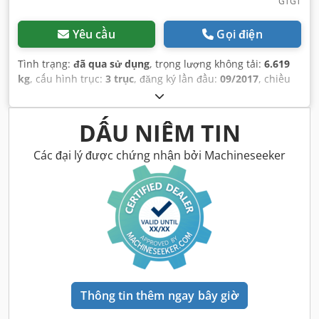
GTGT
Yêu cầu
Gọi điện
Tình trạng:
đã qua sử dụng
, trọng lượng không tải:
6.619
kg
, cấu hình trục:
3 trục
, đăng ký lần đầu:
09/2017
, chiều
dài không gian chứa hàng:
13.620 mm
, chiều rộng khoang
hàng:
2.480 mm
, chiều cao khoang chứa hàng:
3.000 mm
,
thể tích khoang chứa hàng:
101 m³
, hệ thống treo:
không
DẤU NIÊM TIN
khí
, kích thước lốp xe:
385/55 R22,5
, màu sắc:
bạc
, Năm
sản xuất:
2017
, Thiết bị:
ABS
,
Các đại lý được chứng nhận bởi Machineseeker
Thông tin thêm ngay bây giờ