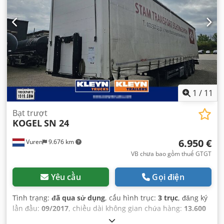
1
/
11
Bạt trượt
KOGEL
SN 24
6.950 €
Vuren
9.676 km
VB chưa bao gồm thuế GTGT
Yêu cầu
Gọi điện
Tình trạng:
đã qua sử dụng
, cấu hình trục:
3 trục
, đăng ký
lần đầu:
09/2017
, chiều dài không gian chứa hàng:
13.600
mm
, chiều rộng khoang hàng:
2.480 mm
, chiều cao