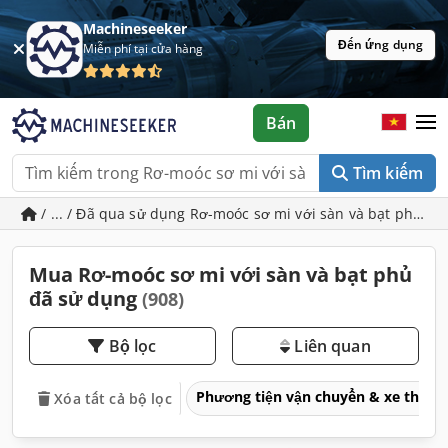
Machineseeker
Đến ứng dụng
Miễn phí tại cửa hàng
Bán
Tìm kiếm
/ ... / Đã qua sử dụng Rơ-moóc sơ mi với sàn và bạt phủ
Mua Rơ-moóc sơ mi với sàn và bạt phủ
đã sử dụng
(908)
Bộ lọc
Liên quan
Phương tiện vận chuyển & xe thươ
Xóa tất cả bộ lọc