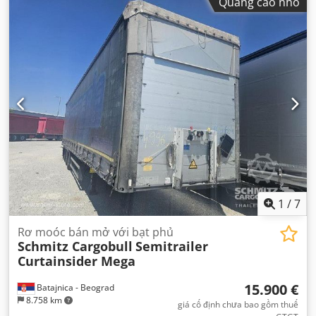
Quảng cáo nhỏ
thể tích khoang chứa hàng:
101 m³
, hệ thống treo:
không
khí
, kích thước lốp xe:
385/55 R22,5
, màu sắc:
bạc
, Năm
sản xuất:
2017
, Thiết bị:
ABS
,
1
/
7
Rơ moóc bán mở với bạt phủ
Schmitz Cargobull
Semitrailer
Curtainsider Mega
15.900 €
Batajnica - Beograd
8.758 km
giá cố định chưa bao gồm thuế