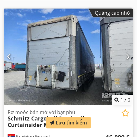
Quảng cáo nhỏ
1
/
9
Rơ moóc bán mở với bạt phủ
Schmitz Cargobull
Semitrailer
Lưu tìm kiếm
Curtainsider Mega
Batajnica - Beograd