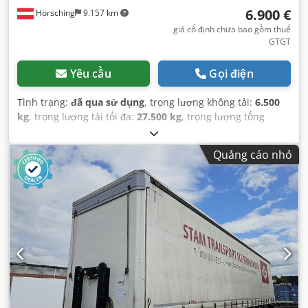
6.900 €
Hörsching
9.157 km
giá cố định chưa bao gồm thuế
GTGT
Yêu cầu
Gọi điện
Tình trạng:
đã qua sử dụng
, trọng lượng không tải:
6.500
kg
, trọng lượng tải tối đa:
27.500 kg
, trọng lượng tổng
cộng:
34.000 kg
, cấu hình trục:
3 trục
, đăng ký lần đầu:
01/2014
, hệ thống treo:
không khí
, kích thước lốp xe:
Quảng cáo nhỏ
385/65 R22,5
, Thiết bị:
ABS
,