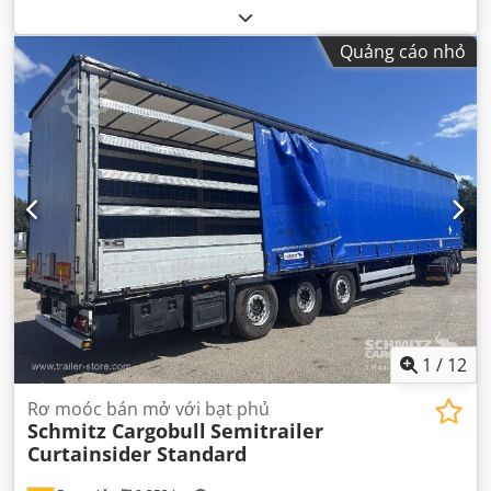
thống treo:
không khí
, Năm sản xuất:
2007
, Thiết bị:
ABS
,
Quảng cáo nhỏ
1
/
12
Rơ moóc bán mở với bạt phủ
Schmitz Cargobull
Semitrailer
Curtainsider Standard