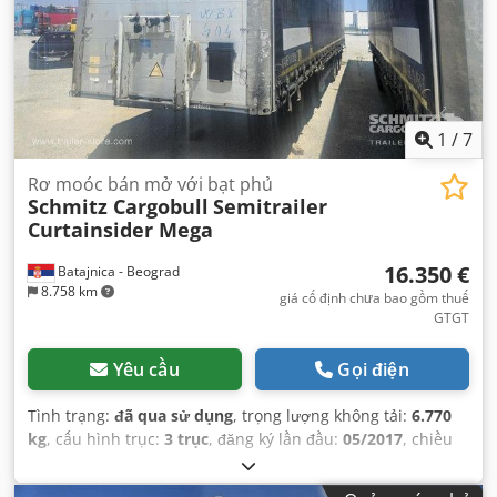
1
/
7
Rơ moóc bán mở với bạt phủ
Schmitz Cargobull
Semitrailer
Curtainsider Mega
16.350 €
Batajnica - Beograd
8.758 km
giá cố định chưa bao gồm thuế
GTGT
Yêu cầu
Gọi điện
Tình trạng:
đã qua sử dụng
, trọng lượng không tải:
6.770
kg
, cấu hình trục:
3 trục
, đăng ký lần đầu:
05/2017
, chiều
dài không gian chứa hàng:
13.620 mm
, chiều rộng khoang
hàng:
2.480 mm
, chiều cao khoang chứa hàng:
3.000 mm
,