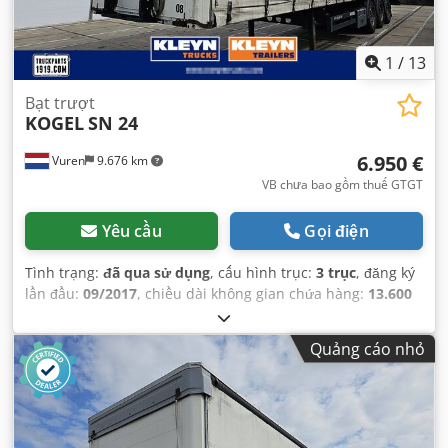
1
/
13
Bạt trượt
KOGEL
SN 24
6.950 €
Vuren
9.676 km
VB chưa bao gồm thuế GTGT
Yêu cầu
Gọi điện
Tình trạng:
đã qua sử dụng
, cấu hình trục:
3 trục
, đăng ký
lần đầu:
09/2017
, chiều dài không gian chứa hàng:
13.600
mm
, chiều rộng khoang hàng:
2.480 mm
, chiều cao
khoang chứa hàng:
2.700 mm
, tổng chiều dài:
13.900 mm
,
Quảng cáo nhỏ
tổng chiều rộng:
2.550 mm
, tổng chiều cao:
4.000 mm
, hệ
thống treo:
không khí
, kích thước lốp xe:
385/65R22,5
,
chiều dài cơ sở:
9.010 mm
, màu sắc:
khác
, Năm sản xuất:
2017
, Thiết bị:
ABS
,