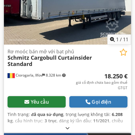
1
/
11
Rơ moóc bán mở với bạt phủ
Schmitz Cargobull
Curtainsider
Standard
18.250 €
Ciorogarla, Ilfov
8.328 km
giá cố định chưa bao gồm thuế
GTGT
Yêu cầu
Gọi điện
Tình trạng:
đã qua sử dụng
, trọng lượng không tải:
6.208
kg
, cấu hình trục:
3 trục
, đăng ký lần đầu:
11/2021
, chiều
dài không gian chứa hàng:
13.620 mm
, chiều rộng khoang
hàng:
2.480 mm
, chiều cao khoang chứa hàng:
2.780 mm
,