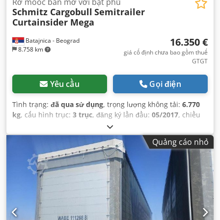
Rơ moóc bán mở với bạt phủ
Schmitz Cargobull
Semitrailer
Curtainsider Mega
16.350 €
Batajnica - Beograd
8.758 km
giá cố định chưa bao gồm thuế
GTGT
Yêu cầu
Gọi điện
Tình trạng:
đã qua sử dụng
, trọng lượng không tải:
6.770
kg
, cấu hình trục:
3 trục
, đăng ký lần đầu:
05/2017
, chiều
dài không gian chứa hàng:
13.620 mm
, chiều rộng khoang
hàng:
2.480 mm
, chiều cao khoang chứa hàng:
3.000 mm
,
Quảng cáo nhỏ
thể tích khoang chứa hàng:
101 m³
, hệ thống treo:
không
khí
, kích thước lốp xe:
385/55 R22,5
, màu sắc:
bạc
, Năm
sản xuất:
2017
, Thiết bị:
ABS
,