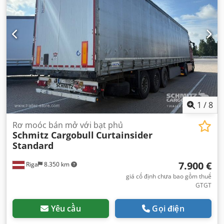
ABS
,
1
/
8
Rơ moóc bán mở với bạt phủ
Schmitz Cargobull
Curtainsider
Standard
7.900 €
Riga
8.350 km
giá cố định chưa bao gồm thuế
GTGT
Yêu cầu
Gọi điện