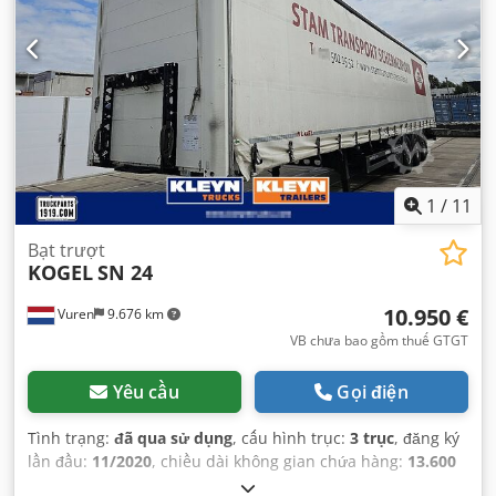
1
/
11
Bạt trượt
KOGEL
SN 24
10.950 €
Vuren
9.676 km
VB chưa bao gồm thuế GTGT
Yêu cầu
Gọi điện
Tình trạng:
đã qua sử dụng
, cấu hình trục:
3 trục
, đăng ký
lần đầu:
11/2020
, chiều dài không gian chứa hàng:
13.600
mm
, chiều rộng khoang hàng:
2.480 mm
, chiều cao