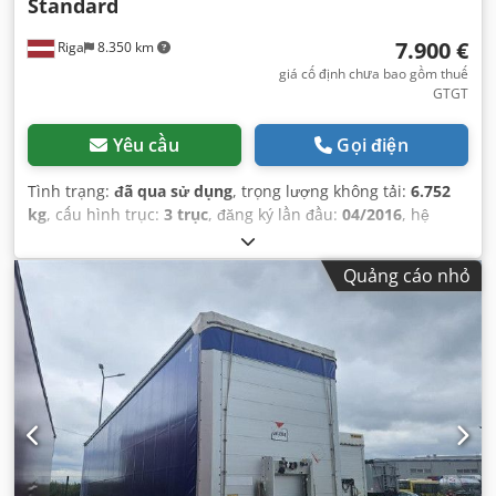
Standard
7.900 €
Riga
8.350 km
giá cố định chưa bao gồm thuế
GTGT
Yêu cầu
Gọi điện
Tình trạng:
đã qua sử dụng
, trọng lượng không tải:
6.752
kg
, cấu hình trục:
3 trục
, đăng ký lần đầu:
04/2016
, hệ
thống treo:
không khí
, kích thước lốp xe:
385/65 R22,5
,
Năm sản xuất:
2016
, Thiết bị:
ABS
,
Quảng cáo nhỏ