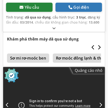
Yêu cầu
Gọi điện
Tình trạng:
đã qua sử dụng
, cấu hình trục:
3 trục
, đăng ký
lần đầu:
03/2014
, chiều dài không gian chứa hàng:
13.600
mm
, chiều rộng khoang hàng:
2.470 mm
, chiều cao
khoang chứa hàng:
2.980 mm
, tổng chiều dài:
13.900 mm
,
tổng chiều rộng:
2.550 mm
, tổng chiều cao:
4.100 mm
, hệ
Khám phá thêm máy đã qua sử dụng
thống treo:
không khí
, kích thước lốp xe:
435/50R19,5
,
màu sắc:
khác
, Năm sản xuất:
2014
, Thiết bị:
ABS
,
r
Sơ mi rơ-moóc ben
Rơ moóc đông lạnh & thùng
Quảng cáo nhỏ