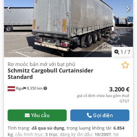
1
/
7
Rơ moóc bán mở với bạt phủ
Schmitz Cargobull
Curtainsider
Standard
3.200 €
Riga
8.350 km
giá cố định chưa bao gồm thuế
GTGT
Yêu cầu
Gọi điện
Tình trạng:
đã qua sử dụng
, trọng lượng không tải:
6.854
kg
, cấu hình trục:
3 trục
, đăng ký lần đầu:
10/2007
, hệ