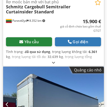
Rơ moóc bán mở với bạt phủ
Schmitz Cargobull
Semitrailer
Curtainsider Standard
15.900 €
Panevėžys
8.352 km
giá cố định chưa bao gồm thuế
GTGT
Yêu cầu
Gọi điện
Tình trạng:
đã qua sử dụng
, trọng lượng không tải:
6.361
kg
, trọng lượng tải tối đa:
32.639 kg
, trọng lượng tổng
cộng:
39.000 kg
, cấu hình trục:
3 trục
, đăng ký lần đầu:
04/2022
, chiều dài không gian chứa hàng:
13.620 mm
,
Quảng cáo nhỏ
chiều rộng khoang hàng:
2.480 mm
, chiều cao khoang
chứa hàng:
2.700 mm
, thể tích khoang chứa hàng:
91 m³
,
hệ thống treo:
không khí
, kích thước lốp xe:
385/65 R22,5
,
chiều dài cơ sở:
7.700 mm
, Năm sản xuất:
2022
, Thiết bị:
ABS
,