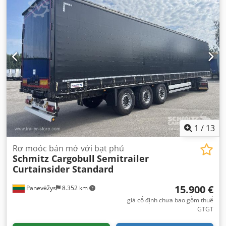
màu sắc:
khác
, Năm sản xuất:
2015
, Thiết bị:
ABS
,
1
/
13
Rơ moóc bán mở với bạt phủ
Schmitz Cargobull
Semitrailer
Curtainsider Standard
15.900 €
Panevėžys
8.352 km
giá cố định chưa bao gồm thuế
GTGT