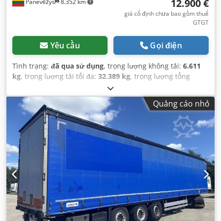
12.900 €
Panevėžys
8.352 km
giá cố định chưa bao gồm thuế
GTGT
Yêu cầu
Gọi điện
Tình trạng:
đã qua sử dụng
, trọng lượng không tải:
6.611
kg
, trọng lượng tải tối đa:
32.389 kg
, trọng lượng tổng
cộng:
39.000 kg
, cấu hình trục:
3 trục
, đăng ký lần đầu:
09/2020
, chiều dài không gian chứa hàng:
13.620 mm
,
Quảng cáo nhỏ
chiều rộng khoang hàng:
2.480 mm
, chiều cao khoang
chứa hàng:
2.780 mm
, thể tích khoang chứa hàng:
93 m³
,
hệ thống treo:
không khí
, kích thước lốp xe:
385/65 R22,5
,
chiều dài cơ sở:
7.700 mm
, Năm sản xuất:
2020
, Thiết bị:
ABS
,