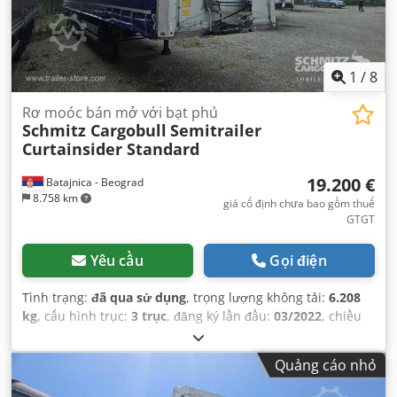
1
/
8
Rơ moóc bán mở với bạt phủ
Schmitz Cargobull
Semitrailer
Curtainsider Standard
19.200 €
Batajnica - Beograd
8.758 km
giá cố định chưa bao gồm thuế
GTGT
Yêu cầu
Gọi điện
Tình trạng:
đã qua sử dụng
, trọng lượng không tải:
6.208
kg
, cấu hình trục:
3 trục
, đăng ký lần đầu:
03/2022
, chiều
dài không gian chứa hàng:
13.620 mm
, chiều rộng khoang
hàng:
2.480 mm
, chiều cao khoang chứa hàng:
2.780 mm
,
Quảng cáo nhỏ
thể tích khoang chứa hàng:
93 m³
, hệ thống treo:
không
khí
, kích thước lốp xe:
385/65 R22,5
, màu sắc:
bạc
, Năm