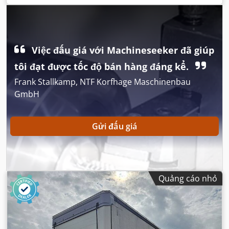
khoang chứa hàng:
2.700 mm
, tổng chiều dài:
13.900 mm
,
tổng chiều rộng:
2.550 mm
, tổng chiều cao:
4.000 mm
, hệ
thống treo:
không khí
, kích thước lốp xe:
385/65R22,5
,
chiều dài cơ sở:
9.010 mm
, màu sắc:
khác
, Năm sản xuất:
2020
, Thiết bị:
ABS
,
Việc đấu giá với Machineseeker đã giúp
tôi đạt được tốc độ bán hàng đáng kể.
Frank Stallkamp, NTF Korfhage Maschinenbau
GmbH
Gửi đấu giá
Quảng cáo nhỏ