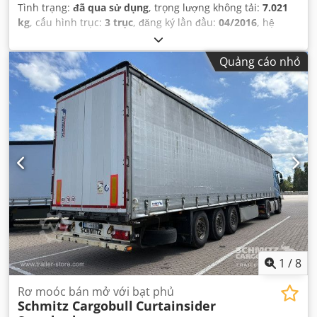
Tình trạng:
đã qua sử dụng
, trọng lượng không tải:
7.021
kg
, cấu hình trục:
3 trục
, đăng ký lần đầu:
04/2016
, hệ
thống treo:
không khí
, kích thước lốp xe:
385/65 R22,5
,
Năm sản xuất:
2016
, Thiết bị:
ABS
,
Quảng cáo nhỏ
1
/
8
Rơ moóc bán mở với bạt phủ
Schmitz Cargobull
Curtainsider