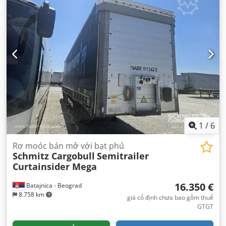
sản xuất:
2022
, Thiết bị:
ABS
,
1
/
6
Rơ moóc bán mở với bạt phủ
Schmitz Cargobull
Semitrailer
Curtainsider Mega
16.350 €
Batajnica - Beograd
8.758 km
giá cố định chưa bao gồm thuế
GTGT