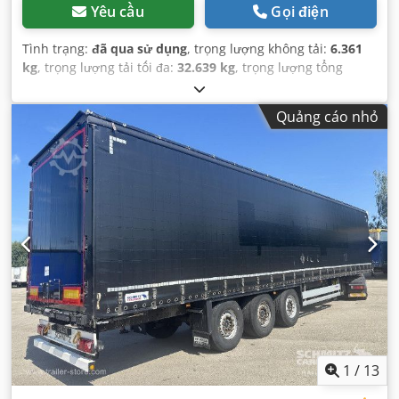
Yêu cầu
Gọi điện
Tình trạng:
đã qua sử dụng
, trọng lượng không tải:
6.361
kg
, trọng lượng tải tối đa:
32.639 kg
, trọng lượng tổng
cộng:
39.000 kg
, cấu hình trục:
3 trục
, đăng ký lần đầu:
04/2022
, chiều dài không gian chứa hàng:
13.620 mm
,
Quảng cáo nhỏ
chiều rộng khoang hàng:
2.480 mm
, chiều cao khoang
chứa hàng:
2.700 mm
, thể tích khoang chứa hàng:
91 m³
,
hệ thống treo:
không khí
, kích thước lốp xe:
385/65 R22,5
,
chiều dài cơ sở:
7.700 mm
, Năm sản xuất:
2022
, Thiết bị:
ABS
,
1
/
13