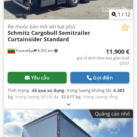
1
/
12
Rơ moóc bán mở với bạt phủ
Schmitz Cargobull
Semitrailer
Curtainsider Standard
11.900 €
Panevėžys
8.352 km
giá cố định chưa bao gồm thuế
GTGT
Yêu cầu
Gọi điện
Tình trạng:
đã qua sử dụng
, trọng lượng không tải:
6.383
kg
, trọng lượng tải tối đa:
32.617 kg
, trọng lượng tổng
cộng:
39.000 kg
, cấu hình trục:
3 trục
, đăng ký lần đầu:
09/2020
, chiều dài không gian chứa hàng:
13.620 mm
,
Quảng cáo nhỏ
chiều rộng khoang hàng:
2.480 mm
, chiều cao khoang
chứa hàng:
2.780 mm
, thể tích khoang chứa hàng:
93 m³
,
hệ thống treo:
không khí
, kích thước lốp xe:
385/65 R22,5
,
chiều dài cơ sở:
7.700 mm
, Năm sản xuất:
2020
, Thiết bị: