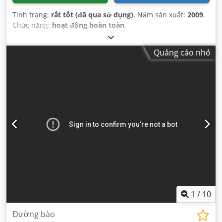
Tình trạng:
rất tốt (đã qua sử dụng)
, Năm sản xuất:
2009
,
Chức năng:
hoạt động hoàn toàn
,
Quảng cáo nhỏ
1
/
10
Đường bào