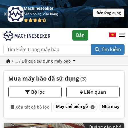
Machineseeker
Đến ứng dụng
Miễn phí tại cửa hàng
Bán
Tìm kiếm
/ ... / Đã qua sử dụng máy bào
Mua máy bào đã sử dụng
(3)
Bộ lọc
Liên quan
Máy chế biến gỗ
Nhà máy cưa
Xóa tất cả bộ lọc
Quảng cáo nhỏ