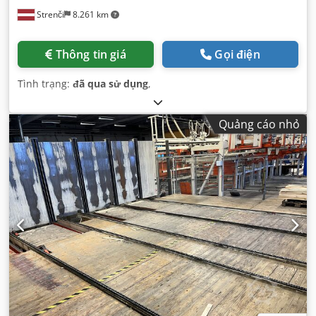
Strenči
8.261 km
Thông tin giá
Gọi điện
Tình trạng:
đã qua sử dụng
,
Quảng cáo nhỏ