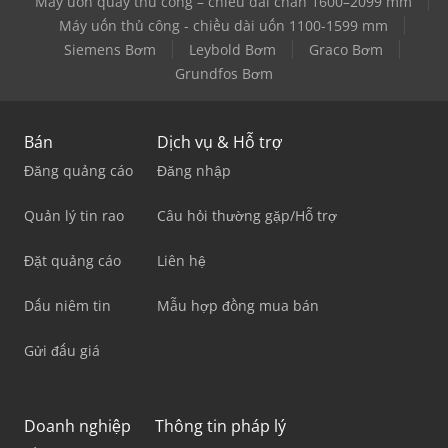
Máy uốn quay thủ công – chiều dài chấn 1600–2099 mm
Máy uốn thủ công - chiều dài uốn 1100-1599 mm
Siemens Bơm
Leybold Bơm
Graco Bơm
Grundfos Bơm
Bán
Dịch vụ & Hỗ trợ
Đăng quảng cáo
Đăng nhập
Quản lý tin rao
Câu hỏi thường gặp/Hỗ trợ
Đặt quảng cáo
Liên hệ
Dấu niêm tin
Mẫu hợp đồng mua bán
Gửi đấu giá
Doanh nghiệp
Thông tin pháp lý