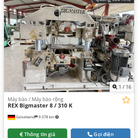
1
/
16
Máy bào / Máy bào rộng
REX
Bigmaster 8 / 310 K
Geiselwind
9.378 km
Thông tin giá
Gọi điện