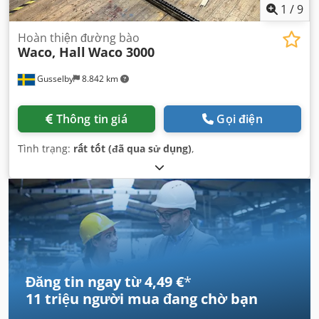
1
/
9
Hoàn thiện đường bào
Waco, Hall
Waco 3000
Gusselby
8.842 km
Thông tin giá
Gọi điện
Tình trạng:
rất tốt (đã qua sử dụng)
,
Đăng tin ngay từ 4,49 €
*
11 triệu người mua
đang chờ bạn