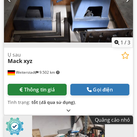
1
/
3
Ụ sau
Mack
xyz
Weiterstadt
9.502 km
Thông tin giá
Gọi điện
Tình trạng:
tốt (đã qua sử dụng)
,
Quảng cáo nhỏ