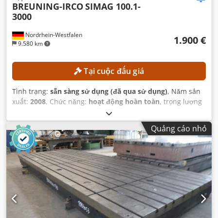
BREUNING-IRCO
SIMAG 100.1-
3000
Nordrhein-Westfalen
1.900 €
9.580 km
Tại cuộc đấu giá
Tình trạng:
sẵn sàng sử dụng (đã qua sử dụng)
, Năm sản
xuất:
2008
, Chức năng:
hoạt động hoàn toàn
, trọng lượng
tổng cộng:
1.300 kg
, công suất:
2 kW (2,72 mã lực)
, mô
hình bộ điều khiển:
HBG 10
, chiều dài phôi (tối đa):
3.000
Quảng cáo nhỏ
mm
, khe thanh:
60 mm
,