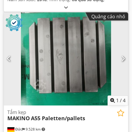
Quảng cáo nhỏ
1
/
4
Tấm kẹp
MAKINO
A55 Paletten/pallets
Đức
9.528 km