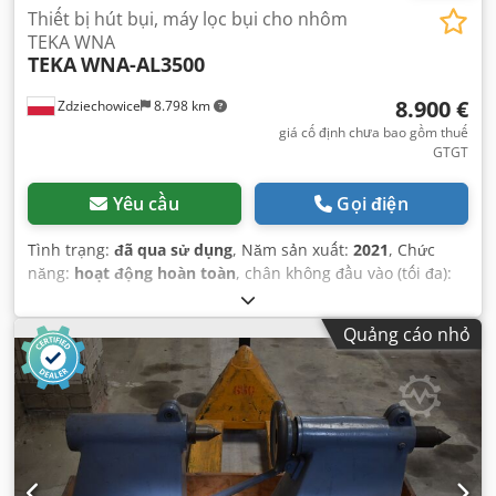
Thiết bị hút bụi, máy lọc bụi cho nhôm
TEKA WNA
TEKA
WNA-AL3500
8.900 €
Zdziechowice
8.798 km
giá cố định chưa bao gồm thuế
GTGT
Yêu cầu
Gọi điện
Tình trạng:
đã qua sử dụng
, Năm sản xuất:
2021
, Chức
năng:
hoạt động hoàn toàn
, chân không đầu vào (tối đa):
32 mbar
, công suất hút:
3.500 m³/giờ
, loại kích hoạt:
điện
,
Quảng cáo nhỏ