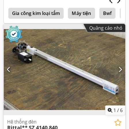
Gia công kim loại tấm
Máy tiện
Bwf
Lo
Quảng cáo nhỏ
1
/
6
Hệ thống đèn
Rittal**
SZ 4140.840