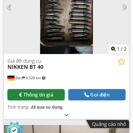
1
/
2
Giá đỡ dụng cụ
NIKKEN
BT 40
Đức
9.528 km
Thông tin giá
Gọi điện
Tình trạng:
đã qua sử dụng
,
Quảng cáo nhỏ