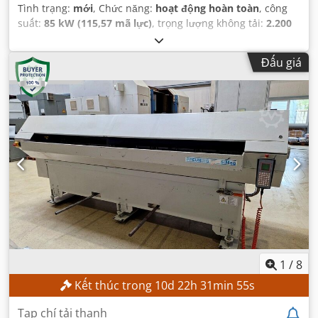
Tình trạng:
mới
, Chức năng:
hoạt động hoàn toàn
, công
suất:
85 kW (115,57 mã lực)
, trọng lượng không tải:
2.200
kg
, dung tích bình nhiên liệu:
200 l
,
Đấu giá
1
/
8
Kết thúc trong
10
d
22
h
31
min
53
s
Tạp chí tải thanh