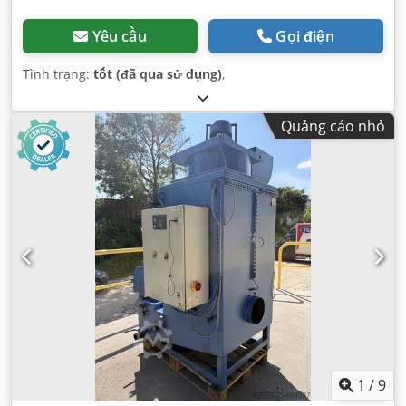
Yêu cầu
Gọi điện
Tình trạng:
tốt (đã qua sử dụng)
,
Quảng cáo nhỏ
1
/
9