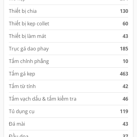
Thiết bị chia
130
Thiết bị kẹp collet
60
Thiết bị làm mát
43
Trục gá dao phay
185
Tấm chỉnh phẳng
10
Tấm gá kẹp
463
Tấm từ tính
42
Tấm vạch dấu & tấm kiểm tra
46
Tủ dụng cụ
119
Đá mài
43
Đầu doa
37