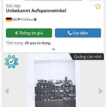
Góc kẹp
Unbekannt
Aufspannwinkel
Đức
9.528 km
Thông tin giá
Gọi điện
Tình trạng:
đã qua sử dụng
,
Quảng cáo nhỏ