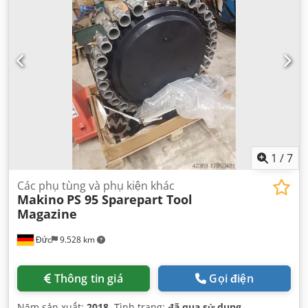
1
/
7
Các phụ tùng và phụ kiện khác
Makino
PS 95 Sparepart Tool
Magazine
Đức
9.528 km
Thông tin giá
Gọi điện
Năm sản xuất:
2018
, Tình trạng:
đã qua sử dụng
,