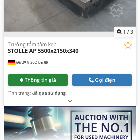
1
/
3
Trường tấm tấm kẹp
STOLLE
AP 5500x2150x340
Đức
9.202 km
Thông tin giá
Gọi điện
Tình trạng:
đã qua sử dụng
,