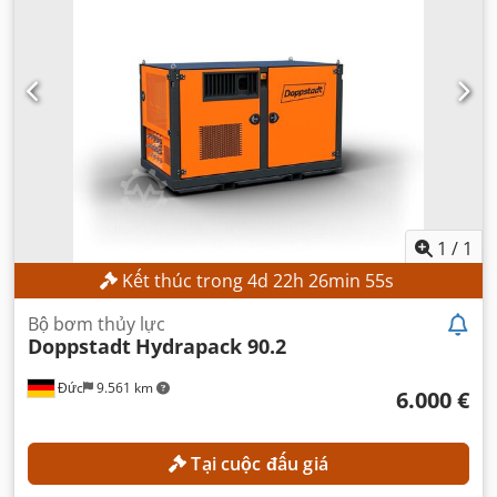
1
/
1
Kết thúc trong
4
d
22
h
26
min
53
s
Bộ bơm thủy lực
Doppstadt
Hydrapack 90.2
Đức
9.561 km
6.000 €
Tại cuộc đấu giá