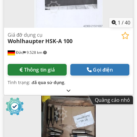
1
/
40
Giá đỡ dụng cụ
Wohlhaupter
HSK-A 100
Đức
9.528 km
Thông tin giá
Gọi điện
Tình trạng:
đã qua sử dụng
,
Quảng cáo nhỏ