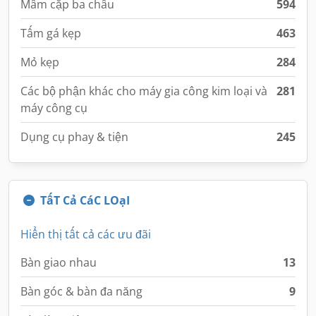
Mâm cặp ba chấu
594
Tấm gá kẹp
463
Mỏ kẹp
284
Các bộ phận khác cho máy gia công kim loại và
281
máy công cụ
Dụng cụ phay & tiện
245
TấT Cả CáC LOạI
Hiển thị tất cả các ưu đãi
Bàn giao nhau
13
Bàn góc & bàn đa năng
9