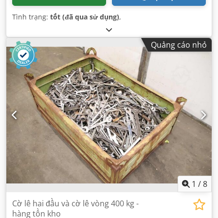
Tình trạng:
tốt (đã qua sử dụng)
,
Quảng cáo nhỏ
1
/
8
Cờ lê hai đầu và cờ lê vòng 400 kg -
hàng tồn kho