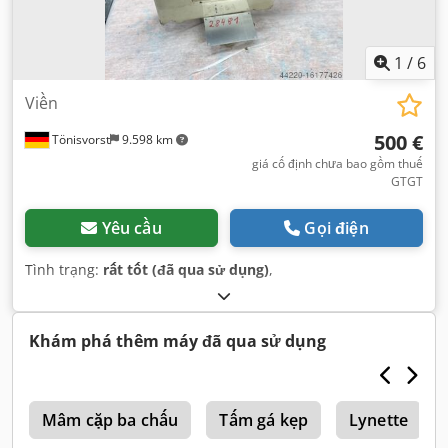
1
/
6
Viền
500 €
Tönisvorst
9.598 km
giá cố định chưa bao gồm thuế
GTGT
Yêu cầu
Gọi điện
Tình trạng:
rất tốt (đã qua sử dụng)
,
Khám phá thêm máy đã qua sử dụng
5
Mâm cặp ba chấu
Tấm gá kẹp
Lynette