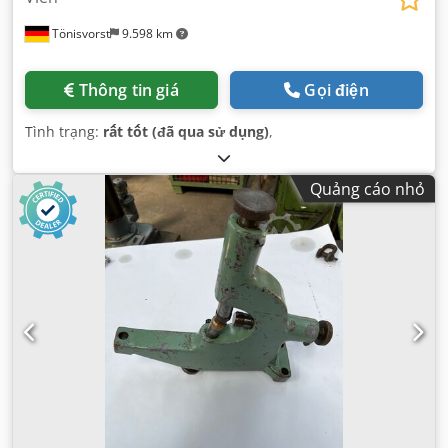
Tönisvorst
9.598 km
Thông tin giá
Gọi điện
Tình trạng:
rất tốt (đã qua sử dụng)
,
Quảng cáo nhỏ