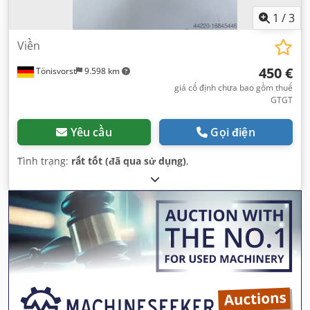
1
/
3
Viền
450 €
Tönisvorst
9.598 km
giá cố định chưa bao gồm thuế
GTGT
Yêu cầu
Gọi điện
Tình trạng:
rất tốt (đã qua sử dụng)
,