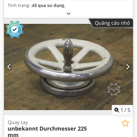
Tình trạng:
đã qua sử dụng
,
Quảng cáo nhỏ
1
/
5
Quay tay
unbekannt
Durchmesser 225
mm