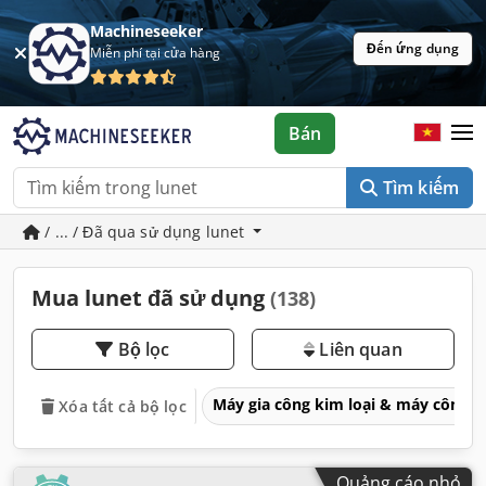
Machineseeker
Đến ứng dụng
Miễn phí tại cửa hàng
Bán
Tìm kiếm
/ ... / Đã qua sử dụng lunet
Mua lunet đã sử dụng
(138)
Bộ lọc
Liên quan
Máy gia công kim loại & máy công 
Xóa tất cả bộ lọc
Quảng cáo nhỏ