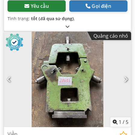
Yêu cầu
Gọi điện
Tình trạng:
tốt (đã qua sử dụng)
,
Quảng cáo nhỏ
1
/
5
Viền