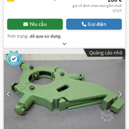
giá cố định chưa bao gồm thuế
GTGT
Yêu cầu
Gọi điện
Tình trạng:
đã qua sử dụng
,
Quảng cáo nhỏ