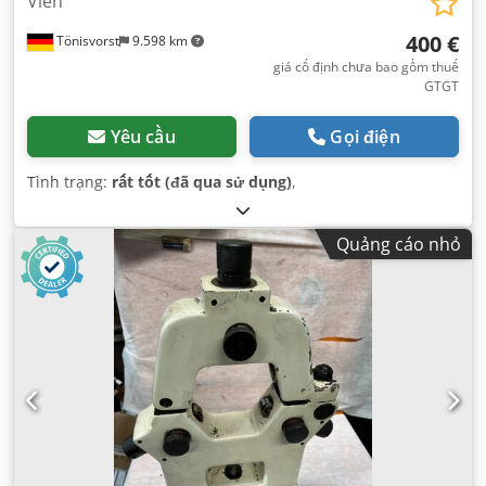
Viền
400 €
Tönisvorst
9.598 km
giá cố định chưa bao gồm thuế
GTGT
Yêu cầu
Gọi điện
Tình trạng:
rất tốt (đã qua sử dụng)
,
Quảng cáo nhỏ