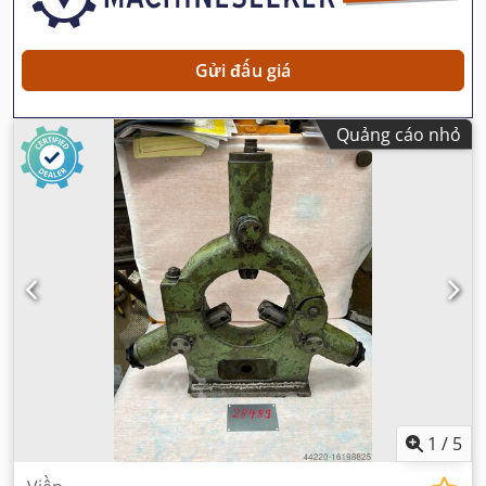
Gửi đấu giá
Quảng cáo nhỏ
1
/
5