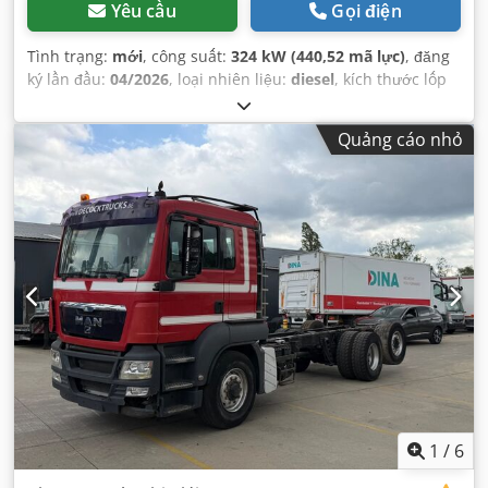
Yêu cầu
Gọi điện
Tình trạng:
mới
, công suất:
324 kW (440,52 mã lực)
, đăng
ký lần đầu:
04/2026
, loại nhiên liệu:
diesel
, kích thước lốp
xe:
13R22.5
, cấu hình trục:
8x8
, chiều dài cơ sở:
3.600 mm
,
nhiên liệu:
diesel
, dung tích bình nhiên liệu:
400 l
, màu
Quảng cáo nhỏ
sắc:
trắng
, cabin lái:
ca-bin ban ngày
, loại truyền động
bánh răng:
tự động
, hạng mục khí thải:
Euro 5
, hệ thống
treo:
thép
, tổng chiều dài:
9.580 mm
, tổng chiều rộng:
2.500 mm
, tổng chiều cao:
3.460 mm
, Năm sản xuất:
2026
,
Thiết bị:
AdBlue, điều hòa không khí
,
1
/
6