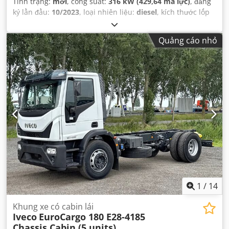
Tình trạng:
mới
, công suất:
316 kW (429,64 mã lực)
, đăng
ký lần đầu:
10/2023
, loại nhiên liệu:
diesel
, kích thước lốp
xe:
13R22.5
, cấu hình trục:
6x4
, chiều dài cơ sở:
3.800 mm
,
nhiên liệu:
diesel
, dung tích bình nhiên liệu:
290 l
, màu
Quảng cáo nhỏ
sắc:
trắng
, cabin lái:
ca-bin ban ngày
, loại truyền động
bánh răng:
tự động
, hạng mục khí thải:
Euro 3
, hệ thống
treo:
thép
, tổng chiều dài:
8.340 mm
, tổng chiều rộng:
2.500 mm
, tổng chiều cao:
3.140 mm
, Năm sản xuất:
2023
,
Thiết bị:
điều hòa không khí
,
1
/
14
Khung xe có cabin lái
Iveco
EuroCargo 180 E28-4185
Chassis Cabin (5 units)