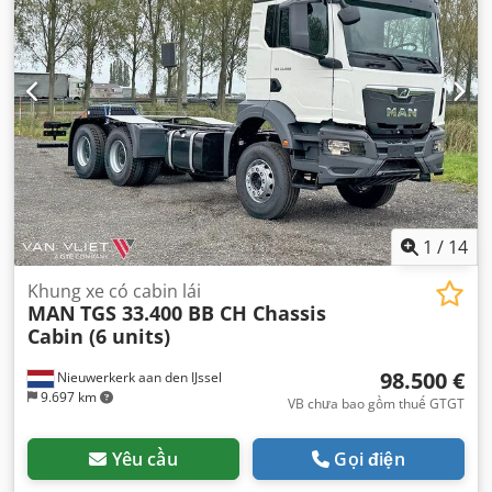
Thiết bị:
ABS, giám sát áp suất lốp, gương chiếu hậu điện,
hệ thống start-stop, hệ thống định vị, khóa trung tâm,
kiểm soát hành trình, lịch sử bảo dưỡng đầy đủ, máy
tính trên xe, điều chỉnh cửa sổ điện, điều hòa không khí,
đèn sương mù
,
1
/
14
Khung xe có cabin lái
MAN
TGS 33.400 BB CH Chassis
Cabin (6 units)
98.500 €
Nieuwerkerk aan den IJssel
9.697 km
VB chưa bao gồm thuế GTGT
Yêu cầu
Gọi điện