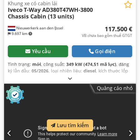
Khung xe có cabin lái
Iveco
T-Way AD380T47WH-3800
Chassis Cabin (13 units)
117.500 €
Nieuwerkerk aan den IJssel
9.697 km
VB chưa bao gồm thuế GTGT
Yêu cầu
Gọi điện
Tình trạng:
mới
, công suất:
349 kW (474,51 mã lực)
, đăng
ký lần đầu:
05/2026
, loại nhiên liệu:
diesel
, kích thước lốp
xe:
13R22.5
, cấu hình trục:
6x6
, chiều dài cơ sở:
3.800 mm
,
nhiên liệu:
diesel
, dung tích bình nhiên liệu:
390 l
, màu
Quảng cáo nhỏ
sắc:
trắng
, cabin lái:
ca-bin ban ngày
, loại truyền động
bánh răng:
cơ khí
, hạng mục khí thải:
Euro 3
, hệ thống
treo:
thép
, tổng chiều dài:
8.480 mm
, tổng chiều rộng:
2.500 mm
, tổng chiều cao:
3.440 mm
, Năm sản xuất:
2026
,
Thiết bị:
Bluetooth, điều hòa không khí
,
Lưu tìm kiếm