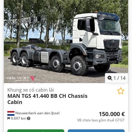
động bánh răng:
tự động
, hạng mục khí thải:
euro2
, hệ
thống treo:
thép
, tổng chiều dài:
10.370 mm
, tổng chiều
rộng:
2.500 mm
, tổng chiều cao:
3.440 mm
, Năm sản xuất:
2026
, Thiết bị:
điều hòa không khí
,
1
/
14
Khung xe có cabin lái
MAN
TGS 41.440 BB CH Chassis
Cabin
150.000 €
Nieuwerkerk aan den IJssel
9.697 km
VB chưa bao gồm thuế GTGT