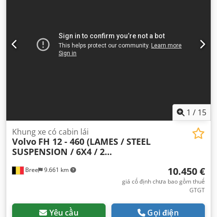
rộng:
2.500 mm
, tổng chiều cao:
3.000 mm
, Năm sản xuất:
2004
, Thiết bị:
ABS, bộ sưởi đỗ xe, cánh lướt gió, kiểm
soát hành trình, điều chỉnh cửa sổ điện, điều hòa không
khí
,
1
/
15
Khung xe có cabin lái
Volvo
FH 12 - 460 (LAMES / STEEL
SUSPENSION / 6X4 / 2...
10.450 €
Bree
9.661 km
giá cố định chưa bao gồm thuế
GTGT
Yêu cầu
Gọi điện