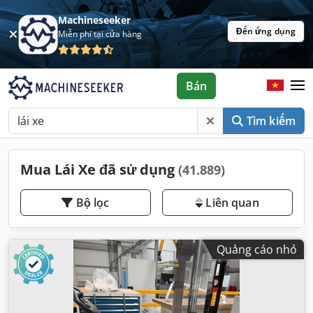
Machineseeker
Đến ứng dụng
Miễn phí tại cửa hàng
Bán
Tìm kiếm
Mua Lái Xe đã sử dụng
(41.889)
Bộ lọc
Liên quan
Quảng cáo nhỏ