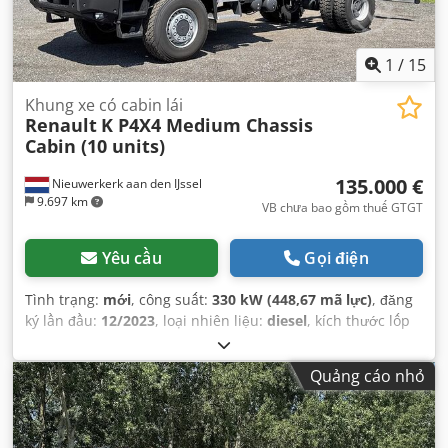
1
/
15
Khung xe có cabin lái
Renault
K P4X4 Medium Chassis
Cabin (10 units)
135.000 €
Nieuwerkerk aan den IJssel
9.697 km
VB chưa bao gồm thuế GTGT
Yêu cầu
Gọi điện
Tình trạng:
mới
, công suất:
330 kW (448,67 mã lực)
, đăng
ký lần đầu:
12/2023
, loại nhiên liệu:
diesel
, kích thước lốp
xe:
385/65R22.5
, cấu hình trục:
4x4
, chiều dài cơ sở:
4.600
mm
, nhiên liệu:
diesel
, dung tích bình nhiên liệu:
255 l
,
Quảng cáo nhỏ
màu sắc:
đỏ
, loại truyền động bánh răng:
tự động
, hệ
thống treo:
thép
, tổng chiều dài:
8.610 mm
, tổng chiều
rộng:
2.500 mm
, tổng chiều cao:
3.370 mm
, Năm sản xuất:
2020
, Thiết bị:
AdBlue, điều hòa không khí
,