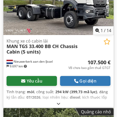
1
/
14
Khung xe có cabin lái
MAN
TGS 33.400 BB CH Chassis
Cabin (5 units)
107.500 €
Nieuwerkerk aan den IJssel
9.697 km
VB chưa bao gồm thuế GTGT
Yêu cầu
Gọi điện
Tình trạng:
mới
, công suất:
294 kW (399,73 mã lực)
, đăng
ký lần đầu:
07/2026
, loại nhiên liệu:
diesel
, kích thước lốp
xe:
315/80R22.5
, cấu hình trục:
6x6
, chiều dài cơ sở:
4.500
mm
, nhiên liệu:
diesel
, dung tích bình nhiên liệu:
400 l
,
Quảng cáo nhỏ
màu sắc:
trắng
, cabin lái:
ca-bin ban ngày
, loại truyền