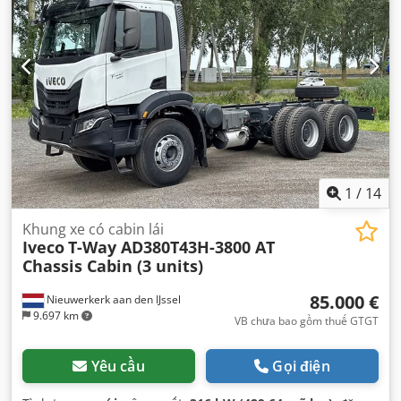
1
/
14
Khung xe có cabin lái
Iveco
T-Way AD380T43H-3800 AT
Chassis Cabin (3 units)
85.000 €
Nieuwerkerk aan den IJssel
9.697 km
VB chưa bao gồm thuế GTGT
Yêu cầu
Gọi điện