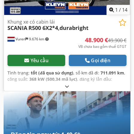
1
/
14
Khung xe có cabin lái
SCANIA
R500 6X2*4,durabright
48.900 €
Vuren
9.676 km
49.900 €
VB chưa bao gồm thuế GTGT
Yêu cầu
Gọi điện
Tình trạng:
tốt (đã qua sử dụng)
, số km đã đi:
711.091 km
,
công suất:
368 kW (500,34 mã lực)
, đăng ký lần đầu:
02/2022
, loại nhiên liệu:
diesel
, kích thước lốp xe:
385/55R22,5
, cấu hình trục:
6x2
, chiều dài cơ sở:
4.750
mm
, nhiên liệu:
diesel
, phanh:
bộ giảm tốc
, màu sắc:
khác
, cabin lái:
cabin ngủ
, loại truyền động bánh răng:
tự
động
, số lượng số truyền động:
12
, hạng mục khí thải:
Euro
6
, hệ thống treo:
thép-không khí
, tổng chiều dài:
9.750
mm
, tổng chiều rộng:
2.550 mm
, tổng chiều cao:
3.910
mm
, Năm sản xuất:
2022
, Thiết bị:
ABS, Apple CarPlay,