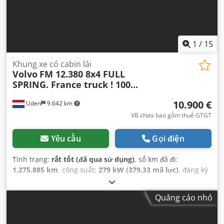
1
/
15
Khung xe có cabin lái
Volvo
FM 12.380 8x4 FULL
SPRING. France truck ! 100...
10.900 €
Uden
9.642 km
VB chưa bao gồm thuế GTGT
Yêu cầu
Gọi điện
Tình trạng:
rất tốt (đã qua sử dụng)
, số km đã đi:
1.275.885 km
, công suất:
279 kW (379,33 mã lực)
, đăng ký
lần đầu:
07/2004
, loại nhiên liệu:
diesel
, kích thước lốp xe:
315/80 R22.5
, cấu hình trục:
8x4
, nhiên liệu:
diesel
, phanh:
Quảng cáo nhỏ
phanh động cơ
, cabin lái:
ca-bin ban ngày
, loại truyền
động bánh răng:
tự động
, hạng mục khí thải:
Euro 3
, hệ
thống treo:
khác
, tổng chiều dài:
10.300 mm
, tổng chiều