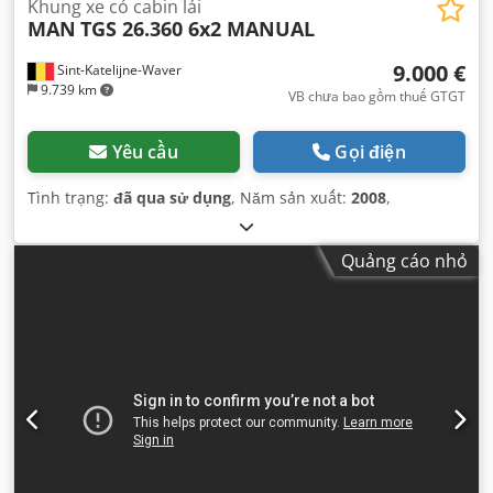
Khung xe có cabin lái
MAN
TGS 26.360 6x2 MANUAL
9.000 €
Sint-Katelijne-Waver
9.739 km
VB chưa bao gồm thuế GTGT
Yêu cầu
Gọi điện
Tình trạng:
đã qua sử dụng
, Năm sản xuất:
2008
,
Quảng cáo nhỏ