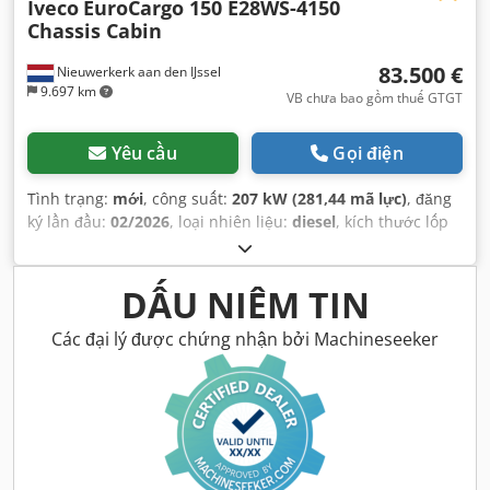
Iveco
EuroCargo 150 E28WS-4150
Chassis Cabin
83.500 €
Nieuwerkerk aan den IJssel
9.697 km
VB chưa bao gồm thuế GTGT
Yêu cầu
Gọi điện
Tình trạng:
mới
, công suất:
207 kW (281,44 mã lực)
, đăng
ký lần đầu:
02/2026
, loại nhiên liệu:
diesel
, kích thước lốp
xe:
14.00R20
, cấu hình trục:
4x4
, chiều dài cơ sở:
4.150
mm
, nhiên liệu:
diesel
, dung tích bình nhiên liệu:
180 l
,
màu sắc:
trắng
, cabin lái:
ca-bin ban ngày
, loại truyền
DẤU NIÊM TIN
động bánh răng:
cơ khí
, hạng mục khí thải:
Euro 3
, hệ
thống treo:
thép
, tổng chiều dài:
7.500 mm
, tổng chiều
Các đại lý được chứng nhận bởi Machineseeker
rộng:
2.500 mm
, tổng chiều cao:
3.200 mm
, Năm sản xuất:
2024
, Thiết bị:
AdBlue, điều hòa không khí
,