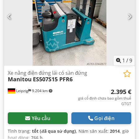
1
/
9
Xe nâng điện đứng lái có sàn đứng
Manitou
ES507S15 PFR6
2.395 €
Leipzig
9.204 km
giá cố định chưa bao gồm thuế
GTGT
Yêu cầu
Gọi điện
Tình trạng:
tốt (đã qua sử dụng)
, Năm sản xuất:
2014
, giờ
hoạt động:
766 h
,