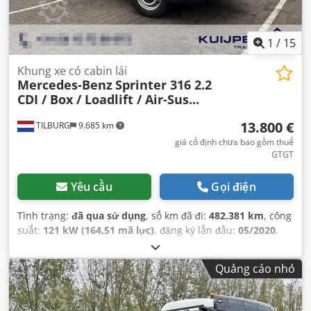
1
/
15
Khung xe có cabin lái
Mercedes-Benz
Sprinter 316 2.2
CDI / Box / Loadlift / Air-Sus...
13.800 €
TILBURG
9.685 km
giá cố định chưa bao gồm thuế
GTGT
Yêu cầu
Gọi điện
Tình trạng:
đã qua sử dụng
, số km đã đi:
482.381 km
, công
suất:
121 kW (164,51 mã lực)
, đăng ký lần đầu:
05/2020
,
loại nhiên liệu:
diesel
, cấu hình trục:
4x2
, chiều dài cơ sở:
4.320 mm
, nhiên liệu:
diesel
, Phát thải CO₂:
194 g/km
,
Quảng cáo nhỏ
dung tích bình nhiên liệu:
71 l
, màu sắc:
trắng
, loại truyền
động bánh răng:
tự động
, số lượng số truyền động:
7
, hạng
mục khí thải:
Euro 6
, số chỗ ngồi:
2
, Năm sản xuất:
2020
,