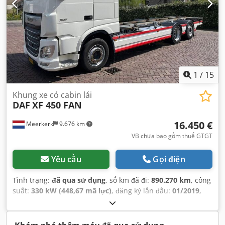
chỉnh cửa sổ điện, điều hòa không khí, đèn sương mù
,
1
/
15
Khung xe có cabin lái
DAF
XF 450 FAN
16.450 €
Meerkerk
9.676 km
VB chưa bao gồm thuế GTGT
Yêu cầu
Gọi điện
Tình trạng:
đã qua sử dụng
, số km đã đi:
890.270 km
, công
suất:
330 kW (448,67 mã lực)
, đăng ký lần đầu:
01/2019
,
loại nhiên liệu:
diesel
, kích thước lốp xe:
375/50R22.5
, cấu
hình trục:
6x2
, chiều dài cơ sở:
6.000 mm
, nhiên liệu:
diesel
, dung tích bình nhiên liệu:
545 l
, phanh:
phanh