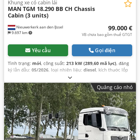
Khung xe có cabin lái
MAN
TGM 18.290 BB CH Chassis
Cabin (3 units)
99.000 €
Nieuwerkerk aan den IJssel
9.697 km
VB chưa bao gồm thuế GTGT
Yêu cầu
Gọi điện
Tình trạng:
mới
, công suất:
213 kW (289,60 mã lực)
, đăng
ký lần đầu:
05/2026
, loại nhiên liệu:
diesel
, kích thước lốp
xe:
14.00R20
, cấu hình trục:
4x4
, chiều dài cơ sở:
4.500
mm
, nhiên liệu:
diesel
, dung tích bình nhiên liệu:
300 l
,
Quảng cáo nhỏ
màu sắc:
đỏ
, loại truyền động bánh răng:
tự động
, hạng
mục khí thải:
Euro 5
, hệ thống treo:
thép
, tổng chiều dài:
8.420 mm
, tổng chiều rộng:
2.500 mm
, tổng chiều cao:
3.310 mm
, Năm sản xuất:
2024
, Thiết bị:
AdBlue, điều hòa
không khí
,