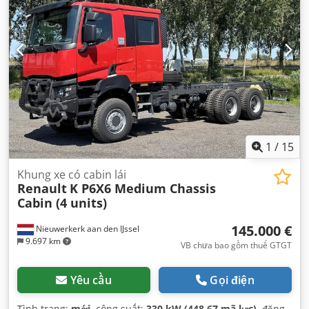
1
/
15
Khung xe có cabin lái
Renault
K P6X6 Medium Chassis
Cabin (4 units)
145.000 €
Nieuwerkerk aan den IJssel
9.697 km
VB chưa bao gồm thuế GTGT
Yêu cầu
Gọi điện
Tình trạng:
mới
, công suất:
330 kW (448,67 mã lực)
, đăng