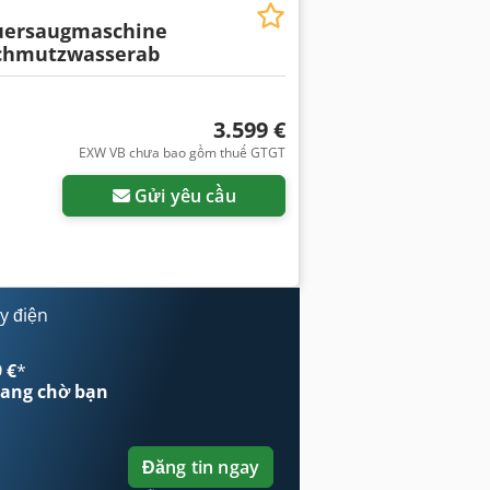
uersaugmaschine
Schmutzwasserab
3.599 €
EXW VB chưa bao gồm thuế GTGT
Gửi yêu cầu
y điện
 €
*
ang chờ bạn
Đăng tin ngay