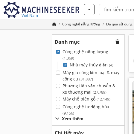
Việt Nam
Công nghệ năng lượng
Đã qua sử dụng 
Danh mục
Công nghệ năng lượng
(1.369)
Nhà máy thủy điện
(4)
Máy gia công kim loại & máy
công cụ
(31.887)
Phương tiện vận chuyển &
xe thương mại
(27.789)
Máy chế biến gỗ
(12.149)
Công nghệ tự động hóa
(9.156)
Xem thêm
Chi tiết máy