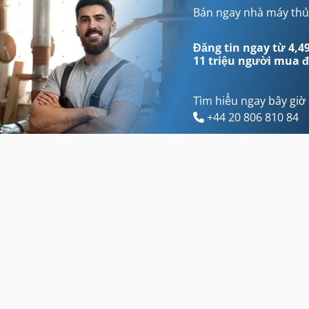
Máy Tiện Cnc
Nhà Máy Mài Ly Tâm
Bán ngay nhà máy thủ
Máy Tiện Cơ Khí
Nhà Máy Điện Lạnh
Đăng tin ngay từ 4,49
11 triệu người mua
đ
Tìm hiểu ngay bây giờ
+44 20 806 810 84