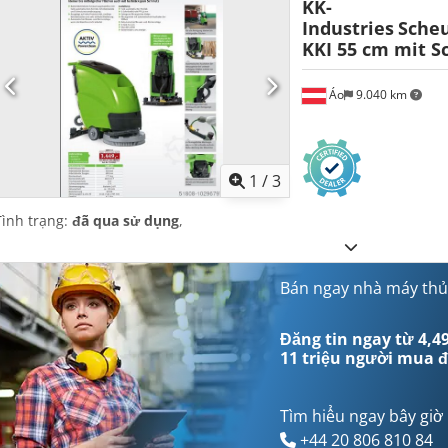
KK-
Industries
Sche
KKI 55 cm mit 
Áo
9.040 km
1
/
3
Tình trạng:
đã qua sử dụng
,
Bán ngay nhà máy thủ
Đăng tin ngay từ 4,49
11 triệu người mua
đ
Tìm hiểu ngay bây giờ
+44 20 806 810 84