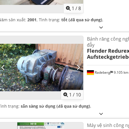
1
/
8
Năm sản xuất:
2001
, Tình trạng:
tốt (đã qua sử dụng)
,
Bánh răng công ng
đẩy
Flender
Redurex
Aufsteckgetrieb
Radeberg
9.105 k
1
/
10
Tình trạng:
sẵn sàng sử dụng (đã qua sử dụng)
,
Máy vệ sinh công n