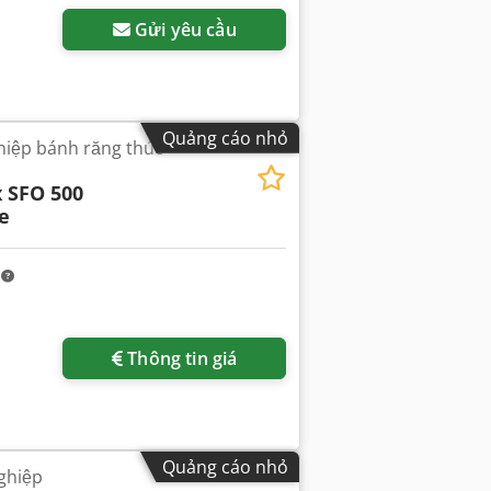
Gửi yêu cầu
Quảng cáo nhỏ
hiệp bánh răng thúc
 SFO 500
e
m
Thông tin giá
Quảng cáo nhỏ
ghiệp