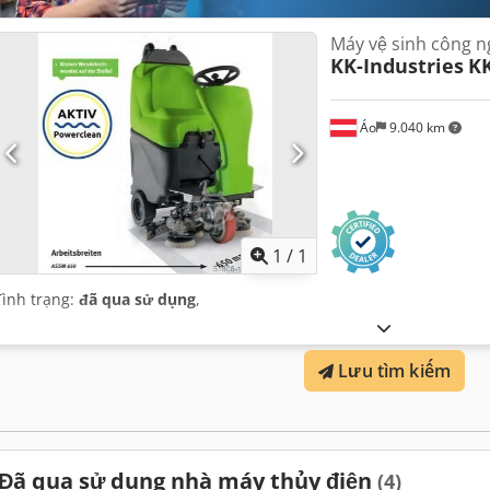
Máy vệ sinh công n
KK-Industries
KK
Áo
9.040 km
Yêu cầu th
1
/
1
Tình trạng:
đã qua sử dụng
,
Lưu tìm kiếm
Đã qua sử dụng nhà máy thủy điện
(4)