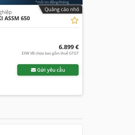
*mỗi tin đăng/tháng
Quảng cáo nhỏ
ghiệp
I ASSM 650
6.899 €
EXW VB chưa bao gồm thuế GTGT
êm hình ảnh
Gửi yêu cầu