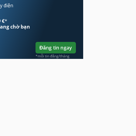
y điện
 €
*
ang chờ bạn
Đăng tin ngay
*mỗi tin đăng/tháng