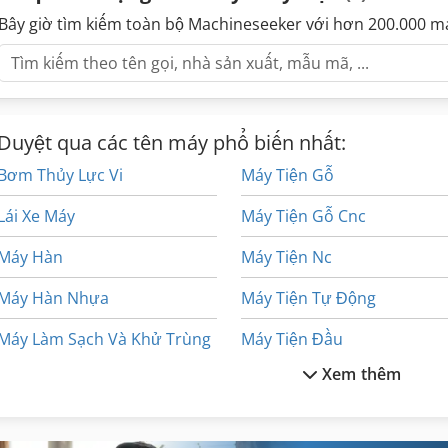
Bây giờ tìm kiếm toàn bộ Machineseeker với hơn 200.000 m
Duyệt qua các tên máy phổ biến nhất:
Bơm Thủy Lực Vi
Máy Tiện Gỗ
Lái Xe Máy
Máy Tiện Gỗ Cnc
Máy Hàn
Máy Tiện Nc
Máy Hàn Nhựa
Máy Tiện Tự Động
Máy Làm Sạch Và Khử Trùng
Máy Tiện Đầu
Xem thêm
Máy Lên Men
Máy Tính Di Động Nội
Máy Tiện Chính Xác
Ng 200