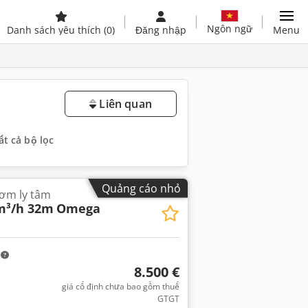
Ngôn ngữ
Danh sách yêu thích
(0)
Đăng nhập
Menu
Liên quan
ất cả bộ lọc
Quảng cáo nhỏ
Bơm ly tâm
m³/h 32m
Omega
m
8.500 €
giá cố định chưa bao gồm thuế
GTGT