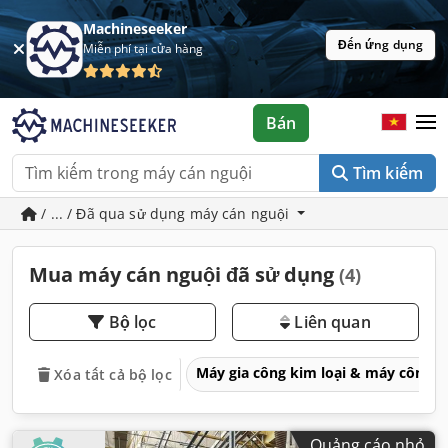
Machineseeker
Đến ứng dụng
Miễn phí tại cửa hàng
Bán
Tìm kiếm
/ ... / Đã qua sử dụng máy cán nguội
Mua máy cán nguội đã sử dụng
(4)
Bộ lọc
Liên quan
Máy gia công kim loại & máy công 
Xóa tất cả bộ lọc
Quảng cáo nhỏ