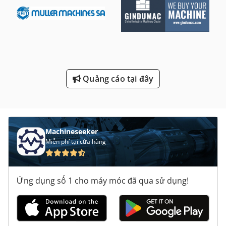
Máy Tiện Tự Động Cnc
Máy Tiện Đầu
Máy Tính Di Động Nội
Ngoài Máy Mài Ống Tròn
Quảng cáo tại đây
Nặng Máy Tiện
Machineseeker
Miễn phí tại cửa hàng
Ứng dụng số 1 cho máy móc đã qua sử dụng!