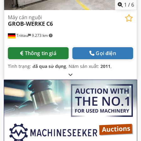
1
/
6
Máy cán nguội
GROB-WERKE
C6
Trittau
9.273 km
Thông tin giá
Gọi điện
Tình trạng:
đã qua sử dụng
, Năm sản xuất:
2011
,