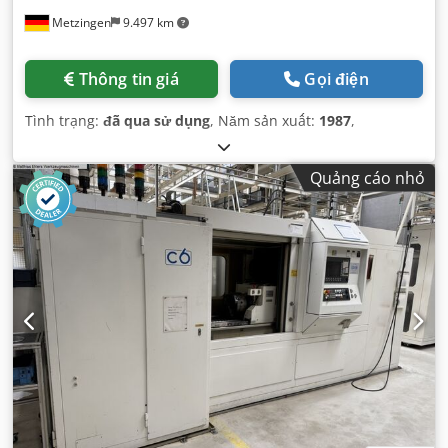
Metzingen
9.497 km
Thông tin giá
Gọi điện
Tình trạng:
đã qua sử dụng
, Năm sản xuất:
1987
,
Quảng cáo nhỏ