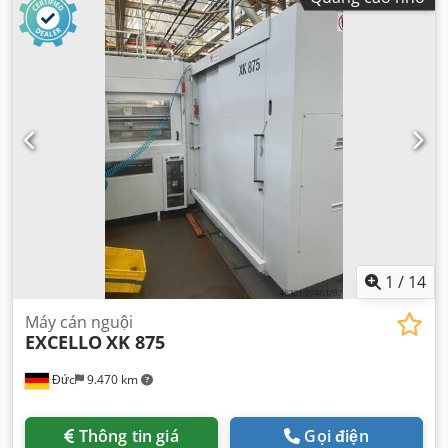
1
/
14
Máy cán nguội
EXCELLO
XK 875
Đức
9.470 km
Thông tin giá
Gọi điện