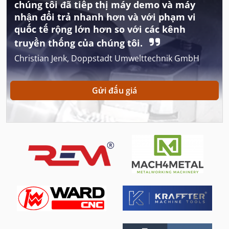
chúng tôi đã tiếp thị máy demo và máy
Máy Làm Sạch Và Khử Trùng
nhận đổi trả nhanh hơn và với phạm vi
quốc tế rộng lớn hơn so với các kênh
Máy Lên Men
truyền thống của chúng tôi.
Máy Nghiền Con Lăn
Christian Jenk, Doppstadt Umwelttechnik GmbH
Máy Nén Khí Di Động
Gửi đấu giá
Máy Tiện Cnc
Máy Tiện Cơ Khí
Máy Tiện Gỗ
Máy Tiện Gỗ Cnc
Máy Tiện Nc
Máy Tiện Ngang
Máy Tiện Tự Động