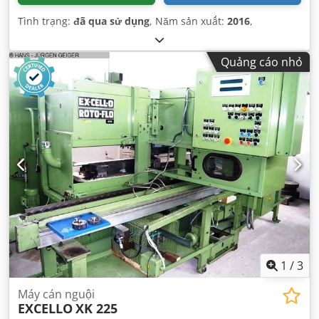
Tình trạng:
đã qua sử dụng
, Năm sản xuất:
2016
,
Quảng cáo nhỏ
1
/
3
Máy cán nguội
EXCELLO
XK 225