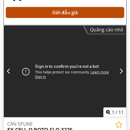
Gửi đấu giá
Quảng cáo nhỏ
1
/
11
CÁN SPLINE
EX CELL O
ROTO FLO 3225