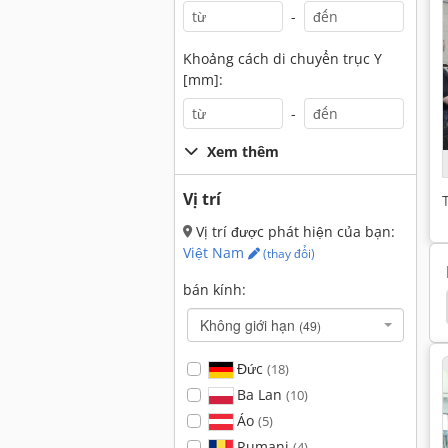
-
Khoảng cách di chuyển trục Y
[mm]:
-
Xem thêm
Vị trí
Vị trí được phát hiện của bạn:
Việt Nam
(thay đổi)
bán kính:
Cms Giotto
Bystronic
Jet
Jet 310
Không giới hạn
(49)
Đức
(18)
Ba Lan
(10)
Áo
(5)
Rumani
(4)