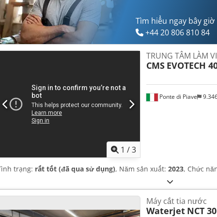
Tìm hiểu ngay bây giờ
+44 20 806 810 84
TRUNG TÂM LÀM V
CMS
EVOTECH 4
Ponte di Piave
9.34
1
/
3
Tình trạng:
rất tốt (đã qua sử dụng)
, Năm sản xuất:
2023
, Chức nă
Máy cắt tia nước
Waterjet
NCT 30