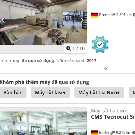
Bremen
9.391 km
1
/
10
Tình trạng:
đã qua sử dụng
, Năm sản xuất:
2017
,
Khám phá thêm máy đã qua sử dụng
Bàn hàn
Máy cắt laser
Máy Cắt Tia Nước
Máy cắt tia nước
CMS Tecnocut
S
Barbing
9.275 km