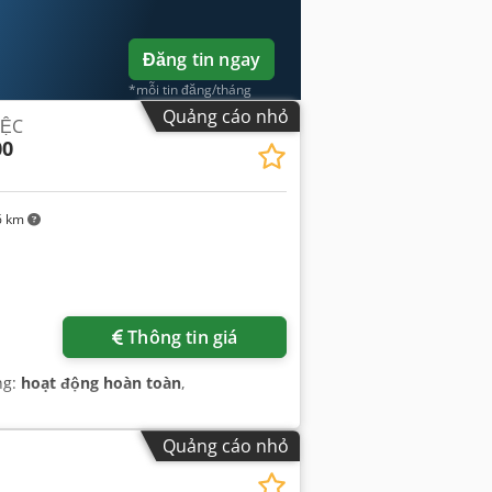
Đăng tin ngay
*mỗi tin đăng/tháng
Quảng cáo nhỏ
IỆC
00
6 km
Thông tin giá
ng:
hoạt động hoàn toàn
,
Quảng cáo nhỏ