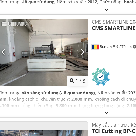
Tình trạng:
đã qua sử dụng
, Năm sản xuất:
2012
, Chức năng:
hoạt 
CMS SMARTLINE 20
CMS
SMARTLINE
Rumani
9.576 km
1
/
8
Tình trạng:
sẵn sàng sử dụng (đã qua sử dụng)
, Năm sản xuất:
202
mm
, khoảng cách di chuyển trục Y:
2.000 mm
, khoảng cách di chuy
4.100 mm
, tổng chiều rộng:
5.800 mm
, trọng lượng tổng cộng:
2.10
mm
, số lượng trục:
3
,
Máy cắt tia nước 
TCI Cutting
BP-C