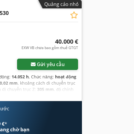
Quảng cáo nhỏ
530
40.000 €
EXW VB chưa bao gồm thuế GTGT
Gửi yêu cầu
 động:
14.052 h
, Chức năng:
hoạt động
0,02 mm
, khoảng cách di chuyển trục
h di chuyển trục Z:
305 mm
, độ chính
 điện đầu vào:
ba pha
, điện áp đầu vào:
nước
 €
*
ang chờ bạn