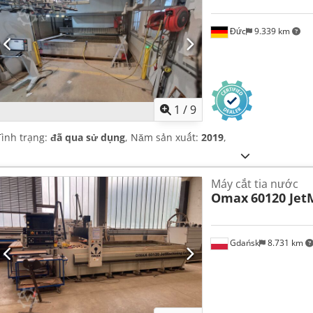
Đức
9.339 km
1
/
9
Tình trạng:
đã qua sử dụng
, Năm sản xuất:
2019
,
Máy cắt tia nước
Omax
60120 Jet
Gdańsk
8.731 km