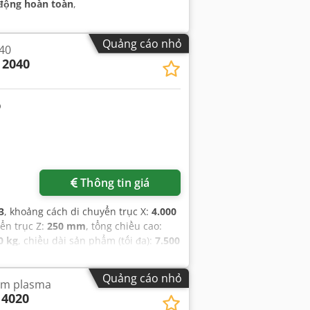
động hoàn toàn
,
Quảng cáo nhỏ
40
 2040
Thông tin giá
3
, khoảng cách di chuyển trục X:
4.000
ển trục Z:
250 mm
, tổng chiều cao:
0 kg
, chiều dài sản phẩm (tối đa):
7.500
Quảng cáo nhỏ
kèm plasma
 4020