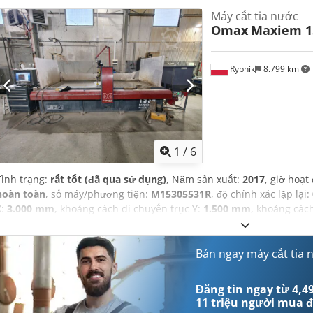
Máy cắt tia nước
Omax
Maxiem 1
Rybnik
8.799 km
1
/
6
Tình trạng:
rất tốt (đã qua sử dụng)
, Năm sản xuất:
2017
, giờ hoạt
hoàn toàn
, số máy/phương tiện:
M15305531R
, độ chính xác lặp lại:
X:
3.000 mm
, khoảng cách di chuyển trục Y:
1.500 mm
, khoảng các
xác định vị:
0,07 mm
, trọng lượng phôi (tối đa):
1.450 kg
, loại dòng
380 V
, tốc độ di chuyển (tối đa):
12.500 mm/phút
,
Bán ngay máy cắt tia 
Đăng tin ngay từ 4,49
11 triệu người mua
đ