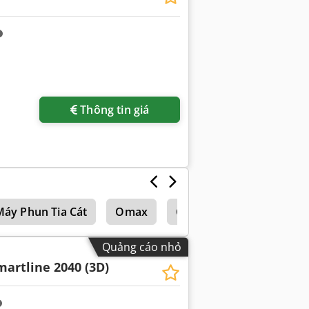
Thông tin giá
Máy Phun Tia Cát
Omax
Cms
Quảng cáo nhỏ
martline 2040 (3D)