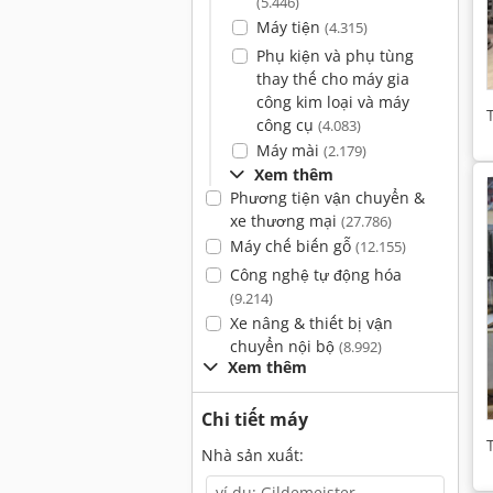
(5.446)
Máy tiện
(4.315)
Phụ kiện và phụ tùng
thay thế cho máy gia
công kim loại và máy
công cụ
(4.083)
Máy mài
(2.179)
Xem thêm
Phương tiện vận chuyển &
xe thương mại
(27.786)
Máy chế biến gỗ
(12.155)
Công nghệ tự động hóa
(9.214)
Xe nâng & thiết bị vận
chuyển nội bộ
(8.992)
Xem thêm
Chi tiết máy
Nhà sản xuất: