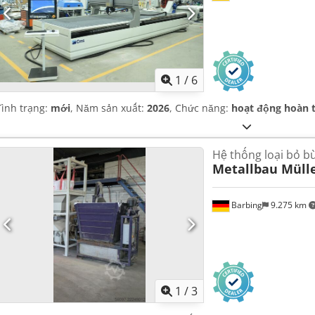
1
/
6
Tình trạng:
mới
, Năm sản xuất:
2026
, Chức năng:
hoạt động hoàn 
Hệ thống loại bỏ b
Metallbau Müll
Barbing
9.275 km
1
/
3