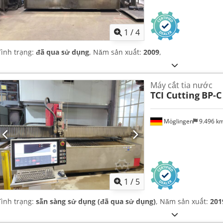
1
/
4
Tình trạng:
đã qua sử dụng
, Năm sản xuất:
2009
,
Máy cắt tia nước
TCI Cutting
BP-C
Möglingen
9.496 k
1
/
5
Tình trạng:
sẵn sàng sử dụng (đã qua sử dụng)
, Năm sản xuất:
201