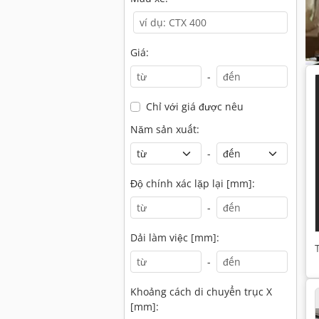
Giá:
-
Chỉ với giá được nêu
Năm sản xuất:
-
Độ chính xác lặp lại [mm]:
-
Dải làm việc [mm]:
-
Khoảng cách di chuyển trục X
[mm]: