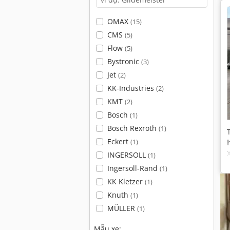
OMAX
(15)
CMS
(5)
Flow
(5)
Bystronic
(3)
Jet
(2)
KK-Industries
(2)
KMT
(2)
Bosch
(1)
Bosch Rexroth
(1)
Eckert
(1)
INGERSOLL
(1)
Ingersoll-Rand
(1)
KK Kletzer
(1)
Knuth
(1)
MÜLLER
(1)
Mẫu xe: