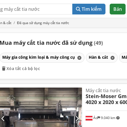
Tìm kiếm
Bán
n & cắt
Đã qua sử dụng máy cắt tia nước
Mua máy cắt tia nước đã sử dụng
(49)
Máy gia công kim loại & máy công cụ
Hàn & cắt
Má
Xóa tất cả bộ lọc
Máy cắt tia nước
Stein-Moser G
4020 x 2020 x 6
Áo
9.040 km