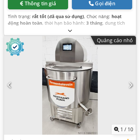
Thông tin giá
Gọi điện
Tình trạng:
rất tốt (đã qua sử dụng)
, Chức năng:
hoạt
động hoàn toàn
, thời hạn bảo hành:
3 tháng
, dung tích
bồn chứa khả dụng:
100 l
, điện áp đầu vào:
400 V
, dung
tích thùng chứa:
100 l
, tổng chiều rộng:
995 mm
, tổng
Quảng cáo nhỏ
chiều dài:
870 mm
, tổng chiều cao:
1.300 mm
,
1
/
10