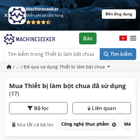
Machineseeker
Đến ứng dụng
Miễn phí tại cửa hàng
Bán
Tìm kiếm
/ ... / Đã qua sử dụng Thiết bị làm bột chua
Mua Thiết bị làm bột chua đã sử dụng
(17)
Bộ lọc
Liên quan
Công nghệ thực phẩm
Máy là
Xóa tất cả bộ lọc