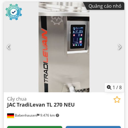
Quảng cáo nhỏ
1
/
8
Cây chua
JAC
TradiLevan TL 270 NEU
Babenhausen
9.476 km