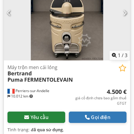
1
/
3
Máy trộn men cái lỏng
Bertrand
Puma
FERMENTOLEVAIN
4.500 €
Perriers-sur-Andelle
10.012 km
giá cố định chưa bao gồm thuế
GTGT
Yêu cầu
Gọi điện
Tình trạng:
đã qua sử dụng
,