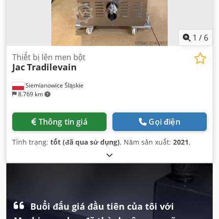
1
/
6
Thiết bị lên men bột
Jac
Tradilevain
Siemianowice Śląskie
8.769 km
Thông tin giá
Gọi điện
Tình trạng:
tốt (đã qua sử dụng)
, Năm sản xuất:
2021
,
Buổi đấu giá đầu tiên của tôi với