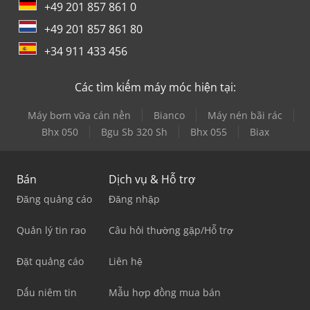
+49 201 857 861 0
+49 201 857 861 80
+34 911 433 456
Các tìm kiếm máy móc hiện tại:
Máy bơm vữa cán nền
Bianco
Máy nén bãi rác
Bhx 050
Bgu Sb 320 Sh
Bhx 055
Biax
Bán
Dịch vụ & Hỗ trợ
Đăng quảng cáo
Đăng nhập
Quản lý tin rao
Câu hỏi thường gặp/Hỗ trợ
Đặt quảng cáo
Liên hệ
Dấu niêm tin
Mẫu hợp đồng mua bán