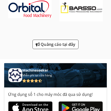
Thiết Bị Trường Học Lái Xe
Thiết Bị Vận Chuyển
Thùng Thang Máy
Trượt Bánh Xe Máy Mài Đánh Bóng Máy Đầm Bóng
Đấm Và Cắt
Quảng cáo tại đây
Machineseeker
Miễn phí tại cửa hàng
Ứng dụng số 1 cho máy móc đã qua sử dụng!