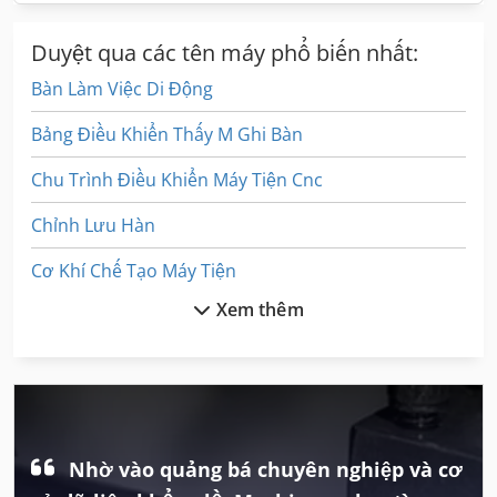
Duyệt qua các tên máy phổ biến nhất:
Bàn Làm Việc Di Động
Bảng Điều Khiển Thấy M Ghi Bàn
Chu Trình Điều Khiển Máy Tiện Cnc
Chỉnh Lưu Hàn
Cơ Khí Chế Tạo Máy Tiện
Xem thêm
Hút Bụi Di Động
Kính Hiển Vi Thảo
Máy Làm Sạch Và Khử Trùng
Máy Tiện Chính Xác
Nhờ vào quảng bá chuyên nghiệp và cơ
Máy Tiện Gỗ