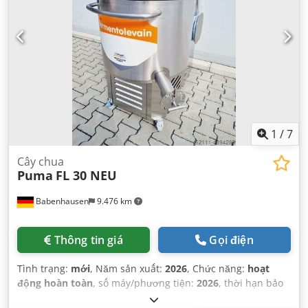
1
/
7
Cây chua
Puma
FL 30 NEU
Babenhausen
9.476 km
Thông tin giá
Gọi điện
Tình trạng:
mới
, Năm sản xuất:
2026
, Chức năng:
hoạt
động hoàn toàn
, số máy/phương tiện:
2026
, thời hạn bảo
hành:
24 tháng
, điện áp đầu vào:
400 V
, dung tích thùng