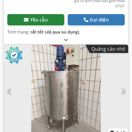
giá cố định chưa bao gồm thuế
GTGT
Yêu cầu
Gọi điện
Tình trạng:
rất tốt (đã qua sử dụng)
,
Quảng cáo nhỏ