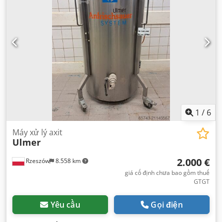
1
/
6
Máy xử lý axit
Ulmer
2.000 €
Rzeszów
8.558 km
giá cố định chưa bao gồm thuế
GTGT
Yêu cầu
Gọi điện