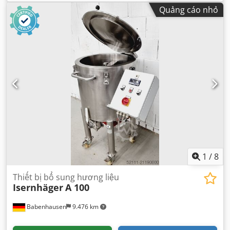
chứa:
30 l
, Được chứng nhận bởi DGUV đến:
07/2027
,
Quảng cáo nhỏ
1
/
8
Thiết bị bổ sung hương liệu
Isernhäger
A 100
Babenhausen
9.476 km