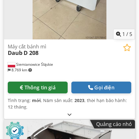
1
/
5
Máy cắt bánh mì
Daub
D 208
Siemianowice Śląskie
8.769 km
Thông tin giá
Gọi điện
Tình trạng:
mới
, Năm sản xuất:
2023
, thời hạn bảo hành:
12 tháng
,
Quảng cáo nhỏ