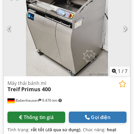
1
/
7
Máy thái bánh mì
Treif
Primus 400
Babenhausen
9.476 km
Thông tin giá
Gọi điện
Tình trạng:
rất tốt (đã qua sử dụng)
, Chức năng:
hoạt