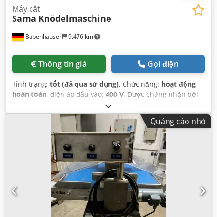
Máy cắt
Sama
Knödelmaschine
Babenhausen
9.476 km
Thông tin giá
Gọi điện
Tình trạng:
tốt (đã qua sử dụng)
, Chức năng:
hoạt động
hoàn toàn
, điện áp đầu vào:
400 V
, Được chứng nhận bởi
DGUV đến:
08/2027
, trọng lượng tổng cộng:
49 kg
, loại
dòng điện đầu vào:
ba pha
, tần số đầu vào:
50 Hz
, năm đại
Quảng cáo nhỏ
tu cuối cùng:
2023
,