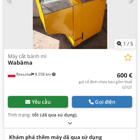
1
/
5
Máy cắt bánh mì
Wabäma
600 €
Rzeszów
8.558 km
giá cố định chưa bao gồm thuế
GTGT
Yêu cầu
Gọi điện
Tình trạng:
tốt (đã qua sử dụng)
,
Khám phá thêm máy đã qua sử dụng