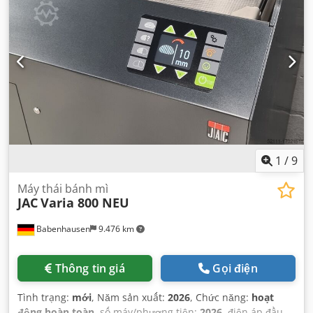
1
/
9
Máy thái bánh mì
JAC
Varia 800 NEU
Babenhausen
9.476 km
Thông tin giá
Gọi điện
Tình trạng:
mới
, Năm sản xuất:
2026
, Chức năng:
hoạt
động hoàn toàn
, số máy/phương tiện:
2026
, điện áp đầu