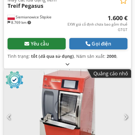
Treif
Pegasus
1.600 €
Siemianowice Śląskie
8.769 km
EXW giá cố định chưa bao gồm thuế
GTGT
Yêu cầu
Gọi điện
Tình trạng:
tốt (đã qua sử dụng)
, Năm sản xuất:
2000
,
Quảng cáo nhỏ