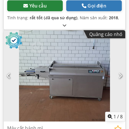
Yêu cầu
Gọi điện
Tình trạng:
rất tốt (đã qua sử dụng)
, Năm sản xuất:
2018
,
Quảng cáo nhỏ
1
/
8
Máy cắt bánh mì