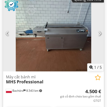
1
/
5
Máy cắt bánh mì
MHS
Professional
4.500 €
Bachórz
8.543 km
giá cố định chưa bao gồm thuế
GTGT