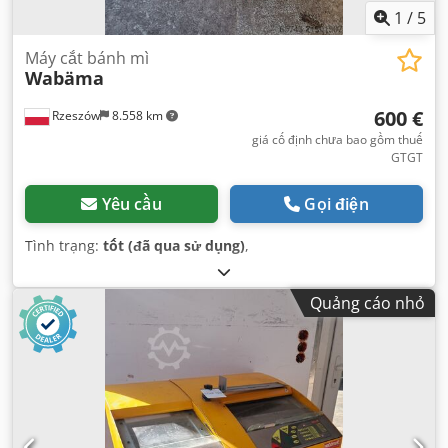
1
/
5
Máy cắt bánh mì
Wabäma
600 €
Rzeszów
8.558 km
giá cố định chưa bao gồm thuế
GTGT
Yêu cầu
Gọi điện
Tình trạng:
tốt (đã qua sử dụng)
,
Quảng cáo nhỏ