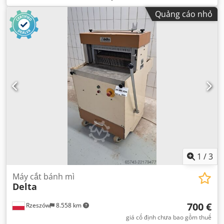
Quảng cáo nhỏ
1
/
3
Máy cắt bánh mì
Delta
700 €
Rzeszów
8.558 km
giá cố định chưa bao gồm thuế