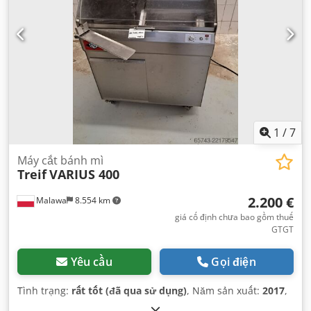
1
/
7
Máy cắt bánh mì
Treif
VARIUS 400
2.200 €
Malawa
8.554 km
giá cố định chưa bao gồm thuế
GTGT
Yêu cầu
Gọi điện
Tình trạng:
rất tốt (đã qua sử dụng)
, Năm sản xuất:
2017
,