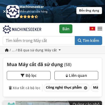
Machineseeker
Đến ứng dụng
Miễn phí tại cửa hàng
Bán
Tìm kiếm
/ ... / Đã qua sử dụng Máy cắt
Mua Máy cắt đã sử dụng
(58)
Bộ lọc
Liên quan
Công nghệ thực phẩm
Máy là
Xóa tất cả bộ lọc
Quảng cáo nhỏ