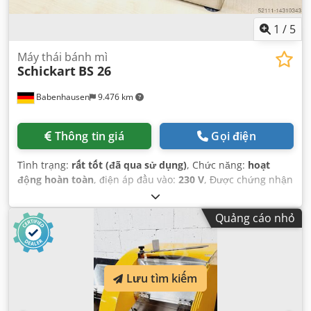
1
/
5
Máy thái bánh mì
Schickart
BS 26
Babenhausen
9.476 km
Thông tin giá
Gọi điện
Tình trạng:
rất tốt (đã qua sử dụng)
, Chức năng:
hoạt
động hoàn toàn
, điện áp đầu vào:
230 V
, Được chứng nhận
bởi DGUV đến:
07/2027
, loại dòng điện đầu vào:
Điều hòa
không khí
, tần số đầu vào:
50 Hz
, năm đại tu cuối cùng:
Quảng cáo nhỏ
2026
,
Lưu tìm kiếm