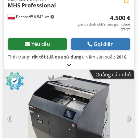
MHS
Professional
4.500 €
Bachórz
8.543 km
giá cố định chưa bao gồm thuế
GTGT
Yêu cầu
Gọi điện
Tình trạng:
rất tốt (đã qua sử dụng)
, Năm sản xuất:
2016
,
Quảng cáo nhỏ