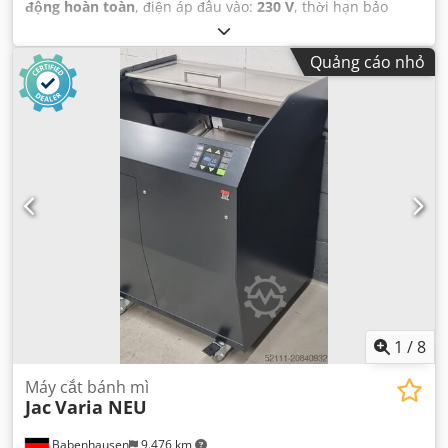
động hoàn toàn
, điện áp đầu vào:
230 V
, thời hạn bảo
hành:
6 tháng
, Được chứng nhận bởi DGUV đến:
07/2027
,
loại dòng điện đầu vào:
Điều hòa không khí
, tổng chiều
Quảng cáo nhỏ
dài:
700 mm
, tổng chiều rộng:
800 mm
, tổng chiều cao:
1.050 mm
, điện áp điều khiển:
24 V
, tần số đầu vào:
50 Hz
,
yêu cầu về chiều cao:
1.050 mm
, yêu cầu không gian chiều
dài:
700 mm
, chiều rộng yêu cầu:
800 mm
,
1
/
8
Máy cắt bánh mì
Jac
Varia NEU
Babenhausen
9.476 km