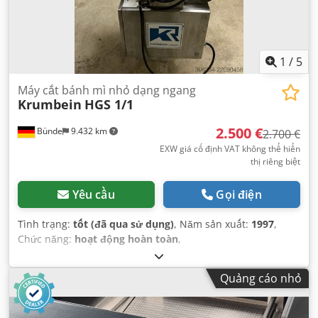
1
/
5
Máy cắt bánh mì nhỏ dạng ngang
Krumbein
HGS 1/1
2.500 €
Bünde
9.432 km
2.700 €
EXW giá cố định VAT không thể hiển
thị riêng biệt
Yêu cầu
Gọi điện
Tình trạng:
tốt (đã qua sử dụng)
, Năm sản xuất:
1997
,
Chức năng:
hoạt động hoàn toàn
,
Quảng cáo nhỏ