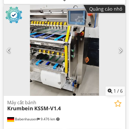
bởi DGUV đến:
08/2028
, chiều rộng cắt (tối đa):
30 mm
, loại
Quảng cáo nhỏ
dòng điện đầu vào:
Điều hòa không khí
, điện áp điều
khiển:
24 V
, công suất danh định:
1 kW (1,36 mã lực)
, tần
số đầu vào:
50 Hz
, yêu cầu về chiều cao:
1.080 mm
, yêu
cầu không gian chiều dài:
750 mm
, chiều rộng yêu cầu:
790 mm
,
1
/
6
Máy cắt bánh
Krumbein
KSSM-V1.4
Babenhausen
9.476 km