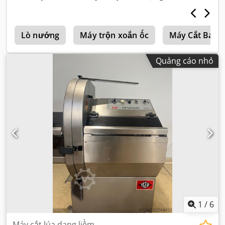
a
Lò nướng
Máy trộn xoắn ốc
Máy Cắt Bánh
Quảng cáo nhỏ
1
/
6
Máy cắt lúa dạng liềm