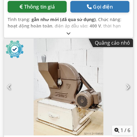
Thông tin giá
Gọi điện
Tình trạng:
gần như mới (đã qua sử dụng)
, Chức năng:
hoạt động hoàn toàn
, điện áp đầu vào:
400 V
, thời hạn
bảo hành:
3 tháng
, Được chứng nhận bởi DGUV đến:
08/2027
, loại dòng điện đầu vào:
ba pha
, tổng chiều dài:
Quảng cáo nhỏ
1.500 mm
, tổng chiều rộng:
1.420 mm
, tổng chiều cao:
1.700 mm
, điện áp điều khiển:
24 V
, tần số đầu vào:
50 Hz
,
yêu cầu về chiều cao:
1.700 mm
, yêu cầu không gian chiều
dài:
1.500 mm
, chiều rộng yêu cầu:
1.420 mm
,
1
/
6