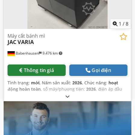
1
/
8
Máy cắt bánh mì
JAC
VARIA
Babenhausen
9.476 km
Thông tin giá
Gọi điện
Tình trạng:
mới
, Năm sản xuất:
2026
, Chức năng:
hoạt
động hoàn toàn
, số máy/phương tiện:
2026
, điện áp đầu
vào:
230 V
, thời hạn bảo hành:
24 tháng
, Được chứng nhận
bởi DGUV đến:
09/2027
, loại dòng điện đầu vào:
Điều hòa
không khí
, điện áp điều khiển:
24 V
, công suất danh định:
1 kW (1,36 mã lực)
, tần số đầu vào:
50 Hz
, yêu cầu về
chiều cao:
1.061 mm
, yêu cầu không gian chiều dài:
746
mm
, chiều rộng yêu cầu:
790 mm
,