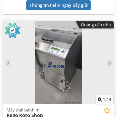
Thông tin thêm ngay bây giờ
Quảng cáo nhỏ
1
/
4
Máy thái bánh mì
Rego
Roto Shop