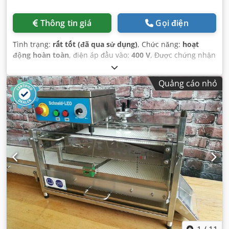
Thông tin giá
Gọi điện
Tình trạng:
rất tốt (đã qua sử dụng)
, Chức năng:
hoạt
động hoàn toàn
, điện áp đầu vào:
400 V
, Được chứng nhận
bởi DGUV đến:
08/2027
, chiều rộng cắt (tối đa):
20 mm
, loại
dòng điện đầu vào:
ba pha
, công suất danh định:
2 kW
Quảng cáo nhỏ
(2,72 mã lực)
, tần số đầu vào:
50 Hz
, năm đại tu cuối cùng:
2026
, yêu cầu về chiều cao:
500 mm
, yêu cầu không gian
chiều dài:
660 mm
, chiều rộng yêu cầu:
950 mm
,