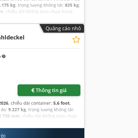
9.175 kg
, trọng lượng không tải:
825 kg
,
mm
, chiều dài không gian chứa hàng:
Quảng cáo nhỏ
ahldeckel
m
Thông tin giá
2026
, chiều dài container:
5,6 foot
,
i đa:
9.227 kg
, trọng lượng không tải:
1.720 mm
, chiều dài không gian chứa
rời