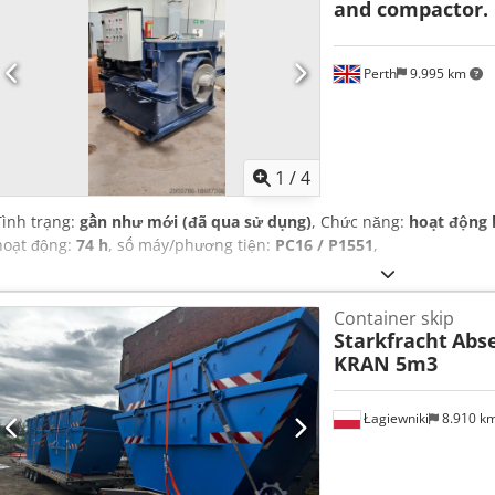
and compactor.
Perth
9.995 km
1
/
4
Tình trạng:
gần như mới (đã qua sử dụng)
, Chức năng:
hoạt động 
hoạt động:
74 h
, số máy/phương tiện:
PC16 / P1551
,
Container skip
Starkfracht
Abs
KRAN 5m3
Łagiewniki
8.910 k