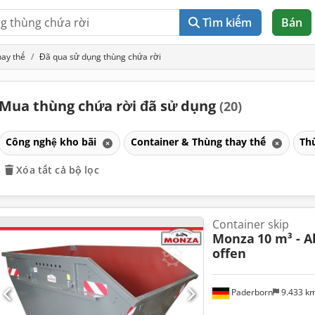
Tìm kiếm
Bán
hay thế
Đã qua sử dụng thùng chứa rời
Mua thùng chứa rời đã sử dụng
(20)
Công nghệ kho bãi
Container & Thùng thay thế
Th
Xóa tất cả bộ lọc
Container skip
Monza
10 m³ - 
offen
Paderborn
9.433 k