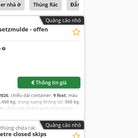
ner nhà ở
Thùng Rác
Đấm Máy
Quảng cáo nhỏ
setzmulde - offen
m
Thông tin giá
2026
, chiều dài container:
9 foot
, màu
9.450 kg
, trọng lượng không tải:
550 kg
,
mm
, chiều dài không gian chứa hàng:
Quảng cáo nhỏ
 thùng chứa rác
etre closed skips