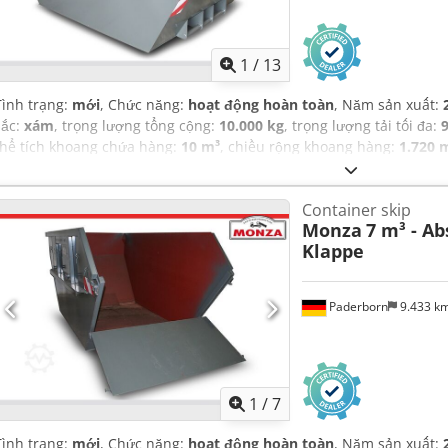
1
/
13
Tình trạng:
mới
, Chức năng:
hoạt động hoàn toàn
, Năm sản xuất:
sắc:
xám
, trọng lượng tổng cộng:
10.000 kg
, trọng lượng tải tối đa:
thể tích khoang chứa hàng:
10 m³
, chiều rộng khoang hàng:
1.720
3.735 mm
, chiều cao khoang chứa hàng:
1.800 mm
,
Container skip
Monza
7 m³ - A
Klappe
Paderborn
9.433 k
1
/
7
Tình trạng:
mới
, Chức năng:
hoạt động hoàn toàn
, Năm sản xuất: