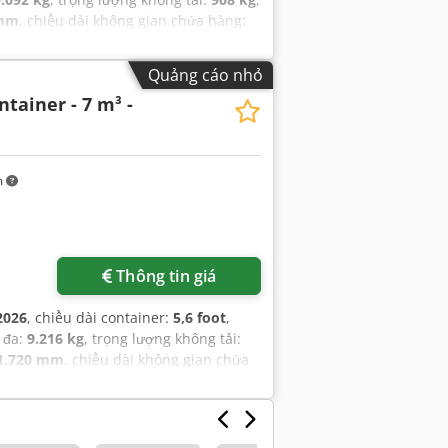
 mm
, chiều dài không gian chứa hàng:
Quảng cáo nhỏ
tainer - 7 m³ -
m
Thông tin giá
2026
, chiều dài container:
5,6 foot
,
i đa:
9.216 kg
, trọng lượng không tải:
1.720 mm
, chiều dài không gian chứa