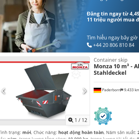
Đăng tin ngay từ 4,49
11 triệu người mua
đ
Tìm hiểu ngay bây giờ
+44 20 806 810 84
Container skip
Monza
10 m³ - 
Stahldeckel
Paderborn
9.433 k
1
/
12
Tình trạng:
mới
, Chức năng:
hoạt động hoàn toàn
, Năm sản xuất:
sắc:
xám
, trọng lượng tổng cộng:
10.000 kg
, trọng lượng tải tối đa: