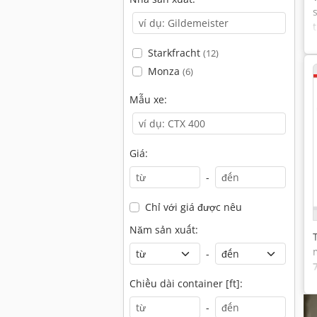
Starkfracht
(12)
Monza
(6)
Mẫu xe:
Giá:
-
Chỉ với giá được nêu
Năm sản xuất:
-
Chiều dài container [ft]:
-