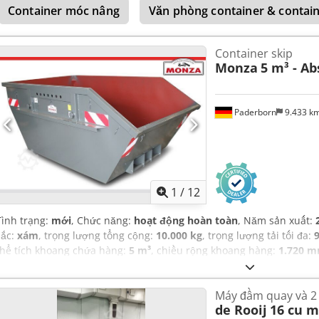
Container móc nâng
Văn phòng container & contai
Container skip
Monza
5 m³ - Ab
Paderborn
9.433 k
1
/
12
Tình trạng:
mới
, Chức năng:
hoạt động hoàn toàn
, Năm sản xuất:
sắc:
xám
, trọng lượng tổng cộng:
10.000 kg
, trọng lượng tải tối đa:
thể tích khoang chứa hàng:
5 m³
, chiều rộng khoang hàng:
1.720 
3.000 mm
, chiều cao khoang chứa hàng:
1.230 mm
,
Máy đầm quay và 2
de Rooij
16 cu m