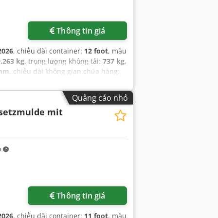
Thông tin giá
2026
, chiều dài container:
12 foot
, màu
9.263 kg
, trọng lượng không tải:
737 kg
,
 mm
, chiều dài không gian chứa hàng:
Quảng cáo nhỏ
bsetzmulde mit
m
Thông tin giá
2026
, chiều dài container:
11 foot
, màu