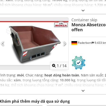
thể tích khoang chứa hàng:
10 m³
, chiều rộng khoang hàng:
1.720
3.875 mm
, chiều cao khoang chứa hàng:
2.000 mm
,
Container skip
Monza
Absetzcon
offen
Paderborn
9.433 k
1
/
14
Tình trạng:
mới
, Chức năng:
hoạt động hoàn toàn
, Năm sản xuất:
màu sắc:
xám
, trọng lượng tổng cộng:
10.000 kg
, trọng lượng tải tố
784 kg
, thể tích khoang chứa hàng:
7 m³
, chiều rộng khoang hàng:
hàng:
3.740 mm
, chiều cao khoang chứa hàng:
1.500 mm
,
Khám phá thêm máy đã qua sử dụng