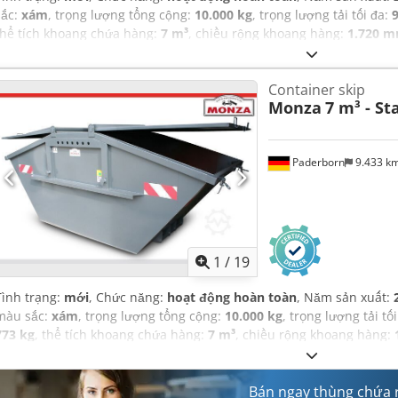
sắc:
xám
, trọng lượng tổng cộng:
10.000 kg
, trọng lượng tải tối đa:
thể tích khoang chứa hàng:
7 m³
, chiều rộng khoang hàng:
1.720 
3.500 mm
, chiều cao khoang chứa hàng:
1.500 mm
,
Container skip
Monza
7 m³ - St
Paderborn
9.433 k
1
/
19
Tình trạng:
mới
, Chức năng:
hoạt động hoàn toàn
, Năm sản xuất:
màu sắc:
xám
, trọng lượng tổng cộng:
10.000 kg
, trọng lượng tải tố
773 kg
, thể tích khoang chứa hàng:
7 m³
, chiều rộng khoang hàng:
hàng:
3.485 mm
, chiều cao khoang chứa hàng:
1.500 mm
,
Bán ngay thùng chứa 