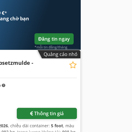
 €
*
ang chờ bạn
Đăng tin ngay
*mỗi tin đăng/tháng
Quảng cáo nhỏ
Absetzmulde -
m
Thông tin giá
2026
, chiều dài container:
5 foot
, màu
9.092 kg
, trọng lượng không tải:
908 kg
,