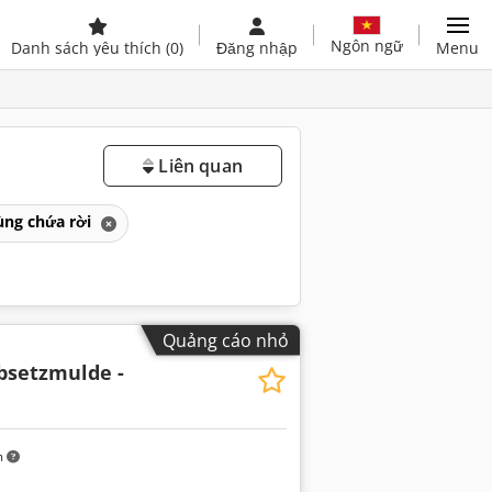
Ngôn ngữ
Danh sách yêu thích
(0)
Đăng nhập
Menu
Liên quan
ùng chứa rời
Quảng cáo nhỏ
Absetzmulde -
m