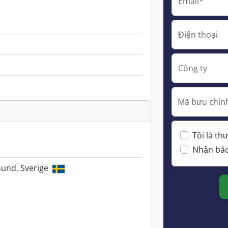
Email*
Điện thoại
Công ty
Mã bưu chính
Tôi là t
Nhận báo
sund, Sverige