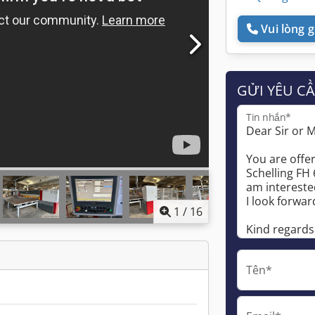
Vui lòng gọ
GỬI YÊU C
Tin nhắn*
1
/
16
Tên*