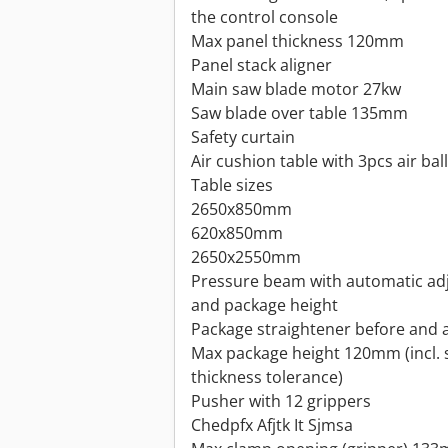
the control console
Max panel thickness 120mm
Panel stack aligner
Main saw blade motor 27kw
Saw blade over table 135mm
Safety curtain
Air cushion table with 3pcs air ball
Table sizes
2650x850mm
620x850mm
2650x2550mm
Pressure beam with automatic adj
and package height
Package straightener before and 
Max package height 120mm (incl.
thickness tolerance)
Pusher with 12 grippers
Chedpfx Afjtk It Sjmsa