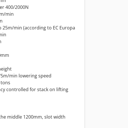
3mm
ner 400/2000N
0m/min
in
o 25m/min (according to EC Europa
min
n
550mm
height
5/5m/min lowering speed
 tons
cy controlled for stack on lifting
in the middle 1200mm, slot width