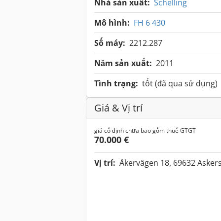
Nhà sản xuất:
Schelling
Mô hình:
FH 6 430
Số máy:
2212.287
Năm sản xuất:
2011
Tình trạng:
tốt (đã qua sử dụng)
Giá & Vị trí
giá cố định chưa bao gồm thuế GTGT
70.000 €
Vị trí:
Åkervägen 18, 69632 Asker