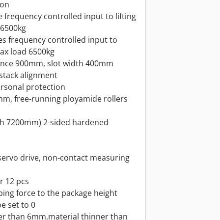
ion
 frequency controlled input to lifting
 6500kg
es frequency controlled input to
max load 6500kg
istance 900mm, slot width 400mm
 stack alignment
ersonal protection
mm, free-running ployamide rollers
gth 7200mm) 2-sided hardened
 servo drive, non-contact measuring
r 12 pcs
ing force to the package height
e set to 0
ter than 6mm,material thinner than