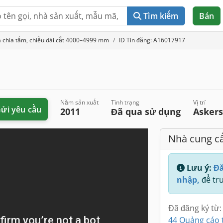
Tìm kiếm
Bán
 chia tấm, chiều dài cắt 4000–4999 mm
ID Tin đăng: A16017917
Năm sản xuất
Tình trạng
Vị trí
ửi yêu cầu
2011
Đã qua sử dụng
Asker
Nhà cung c
Lưu ý:
Đă
nhập,
để tru
Đã đăng ký từ:
44 Quảng cáo 