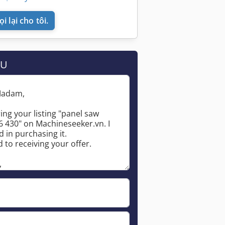
i lại cho tôi.
ẦU