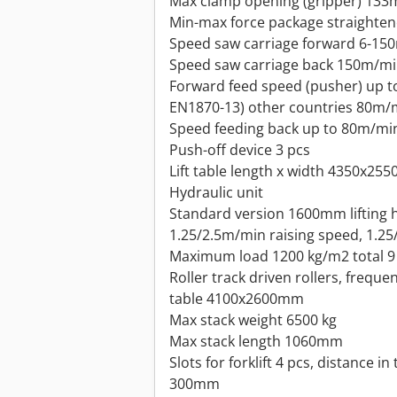
Max clamp opening (gripper) 13
Min-max force package straighte
Speed saw carriage forward 6-15
Speed saw carriage back 150m/m
Forward feed speed (pusher) up t
EN1870-13) other countries 80m/
Speed feeding back up to 80m/mi
Push-off device 3 pcs
Lift table length x width 4350x2
Hydraulic unit
Standard version 1600mm lifting 
1.25/2.5m/min raising speed, 1.2
Maximum load 1200 kg/m2 total 9
Roller track driven rollers, frequen
table 4100x2600mm
Max stack weight 6500 kg
Max stack length 1060mm
Slots for forklift 4 pcs, distance 
300mm