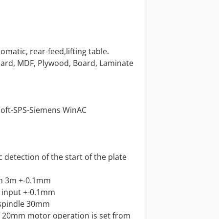
matic, rear-feed,lifting table.
oard, MDF, Plywood, Board, Laminate
 Soft-SPS-Siemens WinAC
detection of the start of the plate
th 3m +-0.1mm
t input +-0.1mm
spindle 30mm
e 20mm motor operation is set from