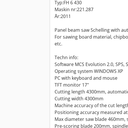
Typ:FH 6 430
Maskin nr:221.287
År:2011
Panel beam saw Schelling with auto
For sawing board material, chipb
etc.
Techn info:
Software MCS Evolution 2.0, SPS,
Operating system WINDOWS XP
PC with keyboard and mouse
TFT monitor 17"
Cutting length 4300mm, automatic 
Cutting width 4300mm
Machine accuracy of the cut leng
Positioning accuracy measured a
Max diameter saw blade 460mm, 
Pre-scoring blade 200mm, spindl