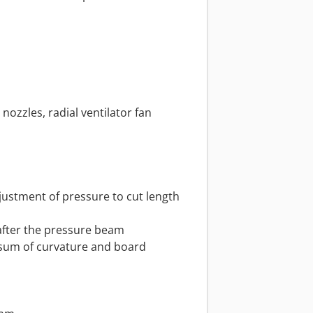
 nozzles, radial ventilator fan
ustment of pressure to cut length
after the pressure beam
 sum of curvature and board