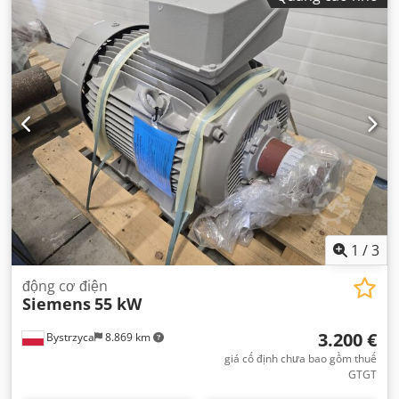
1
/
3
động cơ điện
Siemens
55 kW
3.200 €
Bystrzyca
8.869 km
giá cố định chưa bao gồm thuế
GTGT