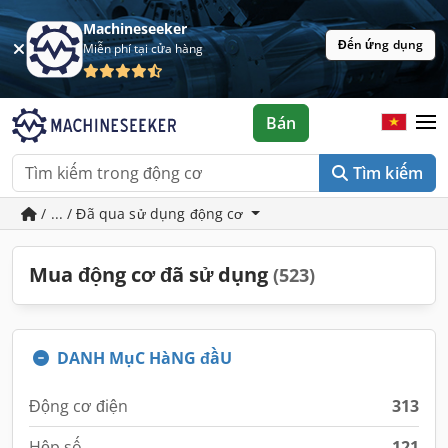
Machineseeker
Đến ứng dụng
Miễn phí tại cửa hàng
Bán
Tìm kiếm
/ ... / Đã qua sử dụng động cơ
Mua động cơ đã sử dụng
(523)
DANH MụC HàNG đầU
Động cơ điện
313
Hộp số
121