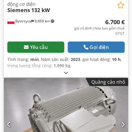
động cơ điện
Siemens
132 kW
6.700 €
Bystrzyca
8.869 km
giá cố định chưa bao gồm thuế
GTGT
Yêu cầu
Gọi điện
Tình trạng:
mới
, Năm sản xuất:
2023
, giờ hoạt động:
10 h
,
trọng lượng tổng cộng:
1.090 kg
,
Quảng cáo nhỏ