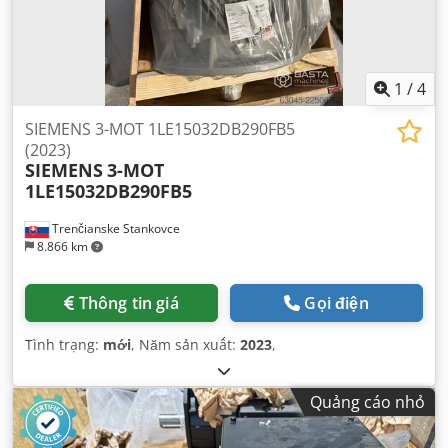
1
/
4
SIEMENS 3-MOT 1LE15032DB290FB5
(2023)
SIEMENS
3-MOT
1LE15032DB290FB5
Trenčianske Stankovce
8.866 km
Thông tin giá
Gọi điện
Tình trạng:
mới
, Năm sản xuất:
2023
,
Quảng cáo nhỏ