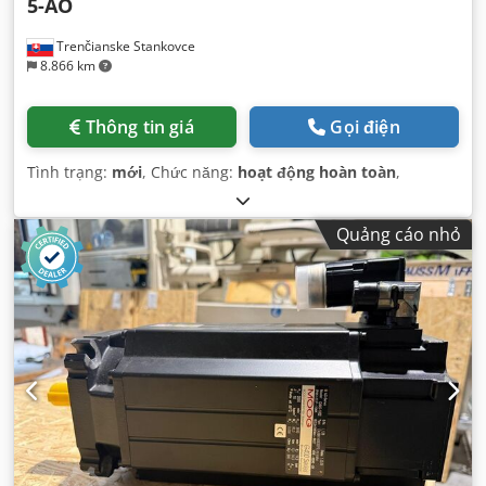
5-AO
Trenčianske Stankovce
8.866 km
Thông tin giá
Gọi điện
Tình trạng:
mới
, Chức năng:
hoạt động hoàn toàn
,
Quảng cáo nhỏ