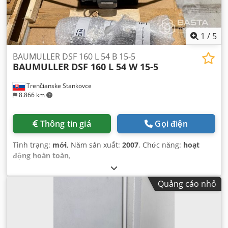
1
/
5
BAUMULLER DSF 160 L 54 B 15-5
BAUMULLER
DSF 160 L 54 W 15-5
Trenčianske Stankovce
8.866 km
Thông tin giá
Gọi điện
Tình trạng:
mới
, Năm sản xuất:
2007
, Chức năng:
hoạt
động hoàn toàn
,
Quảng cáo nhỏ