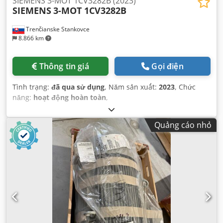
SIEMENS 3-MOT 1CV3282B (2023)
SIEMENS
3-MOT 1CV3282B
Trenčianske Stankovce
8.866 km
Thông tin giá
Gọi điện
Tình trạng:
đã qua sử dụng
, Năm sản xuất:
2023
, Chức
năng:
hoạt động hoàn toàn
,
Quảng cáo nhỏ