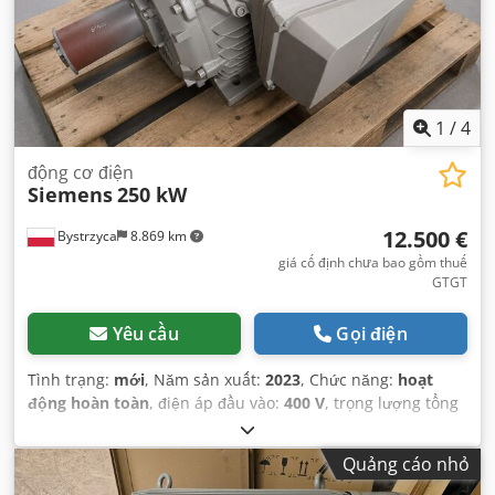
1
/
4
động cơ điện
Siemens
250 kW
12.500 €
Bystrzyca
8.869 km
giá cố định chưa bao gồm thuế
GTGT
Yêu cầu
Gọi điện
Tình trạng:
mới
, Năm sản xuất:
2023
, Chức năng:
hoạt
động hoàn toàn
, điện áp đầu vào:
400 V
, trọng lượng tổng
cộng:
1.530 kg
,
Quảng cáo nhỏ