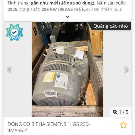
Tình trạng:
gần như mới (đã qua sử dụng)
, Năm sản xuất:
2026
, công suất:
286 kW (388,85 mã lực)
, loại nhiên liệu:
diesel
, tốc độ quay (phút):
1.900 vòng/phút
,
Quảng cáo nhỏ
1
/
5
ĐỘNG CƠ 3 PHA SIEMENS 1LG6 220-
4MA66-Z