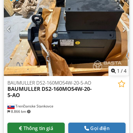
1
/
4
BAUMULLER DS2-160MO54W-20-5-AO
BAUMULLER
DS2-160MO54W-20-
5-AO
Trenčianske Stankovce
8.866 km
Thông tin giá
Gọi điện