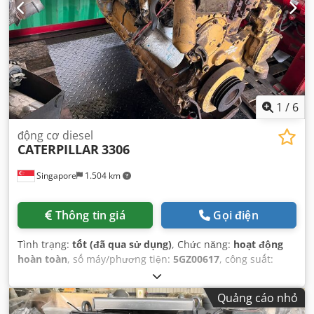
1
/
6
động cơ diesel
CATERPILLAR
3306
Singapore
1.504 km
Thông tin giá
Gọi điện
Tình trạng:
tốt (đã qua sử dụng)
, Chức năng:
hoạt động
hoàn toàn
, số máy/phương tiện:
5GZ00617
, công suất:
257,42 kW (349,99 mã lực)
, loại nhiên liệu:
diesel
, số xi
lanh:
6
, trọng lượng tổng cộng:
1.905 kg
,
Quảng cáo nhỏ