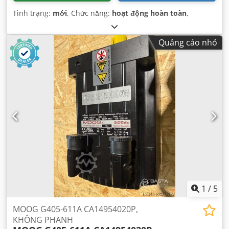
Tình trạng:
mới
, Chức năng:
hoạt động hoàn toàn
,
Quảng cáo nhỏ
1
/
5
MOOG G405-611A CA14954020P,
KHÔNG PHANH