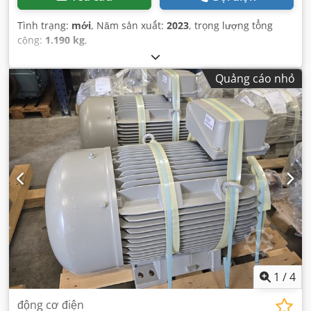
Tình trạng:
mới
, Năm sản xuất:
2023
, trọng lượng tổng
cộng:
1.190 kg
,
Quảng cáo nhỏ
1
/
4
động cơ điện