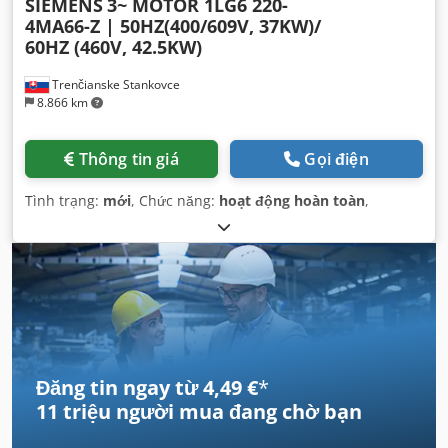
SIEMENS
3~ MOTOR 1LG6 220-
4MA66-Z | 50HZ(400/609V, 37KW)/
60HZ (460V, 42.5KW)
Trenčianske Stankovce
8.866 km
Thông tin giá
Gọi điện
Tình trạng:
mới
, Chức năng:
hoạt động hoàn toàn
,
Đăng tin ngay từ 4,49 €
*
11 triệu người mua
đang chờ bạn