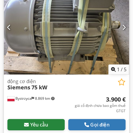
1
/
5
động cơ điện
Siemens
75 kW
3.900 €
Bystrzyca
8.869 km
giá cố định chưa bao gồm thuế
GTGT
Yêu cầu
Gọi điện