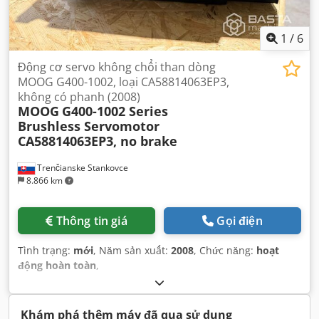
1
/
6
Động cơ servo không chổi than dòng
MOOG G400-1002, loại CA58814063EP3,
không có phanh (2008)
MOOG
G400-1002 Series
Brushless Servomotor
CA58814063EP3, no brake
Trenčianske Stankovce
8.866 km
Thông tin giá
Gọi điện
Tình trạng:
mới
, Năm sản xuất:
2008
, Chức năng:
hoạt
động hoàn toàn
,
Khám phá thêm máy đã qua sử dụng