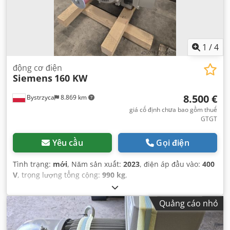
1
/
4
động cơ điện
Siemens
160 KW
8.500 €
Bystrzyca
8.869 km
giá cố định chưa bao gồm thuế
GTGT
Yêu cầu
Gọi điện
Tình trạng:
mới
, Năm sản xuất:
2023
, điện áp đầu vào:
400
V
, trọng lượng tổng cộng:
990 kg
,
Quảng cáo nhỏ