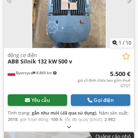
1
/
10
động cơ điện
ABB Silnik 132 kW
500 v
5.500 €
Bystrzyca
8.869 km
giá cố định chưa bao gồm thuế
GTGT
Yêu cầu
Gọi điện
Tình trạng:
gần như mới (đã qua sử dụng)
, Năm sản xuất:
2018
, giờ hoạt động:
100 h
, tốc độ quay (phút):
2.982
vòng/phút
, điện áp đầu vào:
500 V
,
Quảng cáo nhỏ