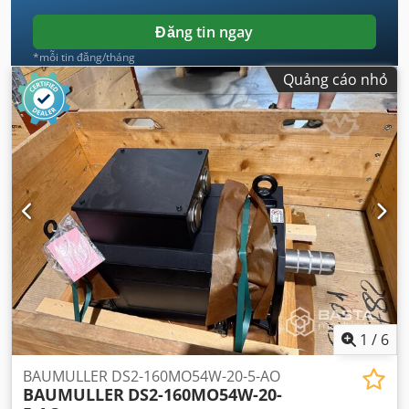
Đăng tin ngay
*mỗi tin đăng/tháng
Quảng cáo nhỏ
1
/
6
BAUMULLER DS2-160MO54W-20-5-AO
BAUMULLER
DS2-160MO54W-20-