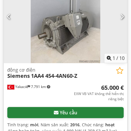
1
/
10
động cơ điện
Siemens
1AA4 454-4AN60-Z
65.000 €
Yakacık
7.791 km
EXW VB VAT không thể hiển thị
riêng biệt
Yêu cầu
Tình trạng:
mới
, Năm sản xuất:
2016
, Chức năng:
hoạt
động hoàn toàn
, công suất:
1.000 kW (1.359,62 mã lực)
,