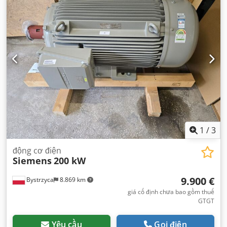
1
/
3
động cơ điện
Siemens
200 kW
9.900 €
Bystrzyca
8.869 km
giá cố định chưa bao gồm thuế
GTGT
Yêu cầu
Gọi điện