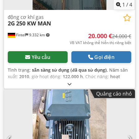
1
/
4
động cơ khí gas
2G
250 KW MAN
20.000 €
Fintel
9.332 km
24.000 €
VB VAT không thể hiển thị riêng biệt
Yêu cầu
Gọi điện
Tình trạng:
sẵn sàng sử dụng (đã qua sử dụng)
, Năm sản
xuất:
2010
, giờ hoạt động:
122.000 h
, Chức năng:
hoạt
động hoàn toàn
, công suất:
250 kW (339,91 mã lực)
, số xi
lanh:
8
,
Quảng cáo nhỏ