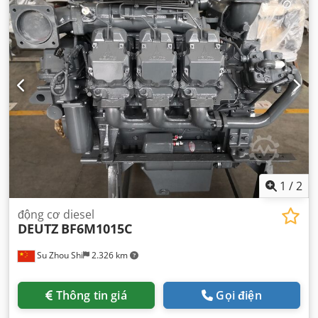
1
/
2
động cơ diesel
DEUTZ
BF6M1015C
Su Zhou Shi
2.326 km
Thông tin giá
Gọi điện