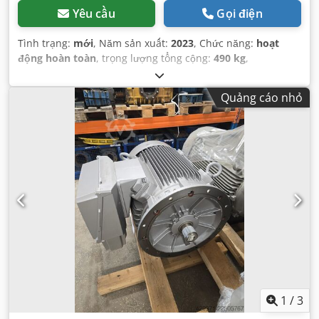
Yêu cầu
Gọi điện
Tình trạng:
mới
, Năm sản xuất:
2023
, Chức năng:
hoạt
động hoàn toàn
, trọng lượng tổng cộng:
490 kg
,
Quảng cáo nhỏ
1
/
3