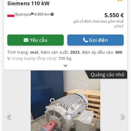
Siemens
110 kW
5.550 €
Bystrzyca
8.869 km
giá cố định chưa bao gồm thuế
GTGT
Yêu cầu
Gọi điện
Tình trạng:
mới
, Năm sản xuất:
2023
, điện áp đầu vào:
400
V
, trọng lượng tổng cộng:
720 kg
,
Quảng cáo nhỏ