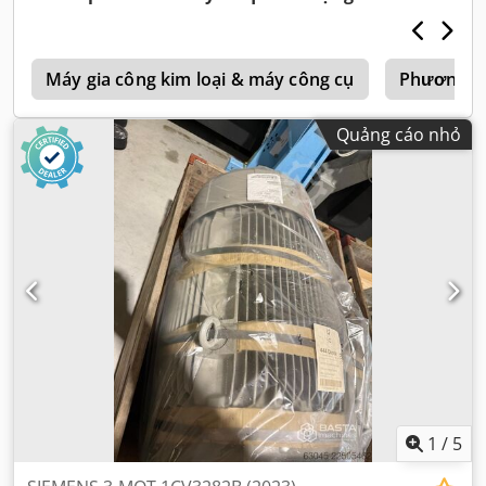
g
Máy gia công kim loại & máy công cụ
Phương ti
Quảng cáo nhỏ
1
/
5