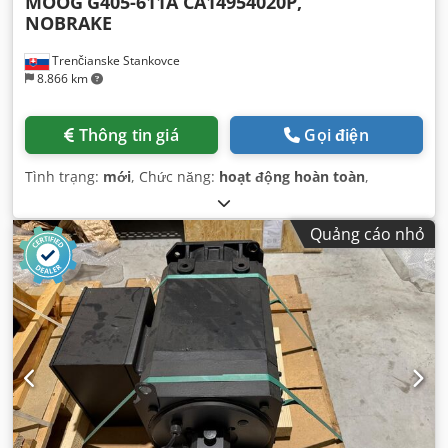
MOOG
G405-611A CA14954020P,
NOBRAKE
Trenčianske Stankovce
8.866 km
Thông tin giá
Gọi điện
Tình trạng:
mới
, Chức năng:
hoạt động hoàn toàn
,
Quảng cáo nhỏ