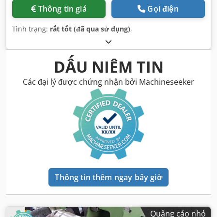
Thông tin giá
Gọi điện
Tình trạng:
rất tốt (đã qua sử dụng)
,
DẤU NIÊM TIN
Các đại lý được chứng nhận bởi Machineseeker
Thông tin thêm ngay bây giờ
Quảng cáo nhỏ