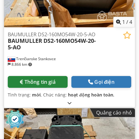
1
/
4
BAUMULLER DS2-160MO54W-20-5-AO
BAUMULLER
DS2-160MO54W-20-
5-AO
Trenčianske Stankovce
8.866 km
Thông tin giá
Gọi điện
Tình trạng:
mới
, Chức năng:
hoạt động hoàn toàn
,
Quảng cáo nhỏ