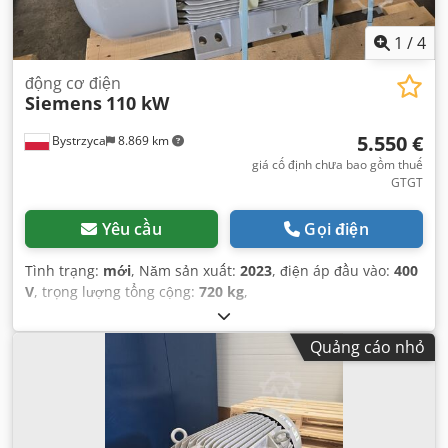
1
/
4
động cơ điện
Siemens
110 kW
5.550 €
Bystrzyca
8.869 km
giá cố định chưa bao gồm thuế
GTGT
Yêu cầu
Gọi điện
Tình trạng:
mới
, Năm sản xuất:
2023
, điện áp đầu vào:
400
V
, trọng lượng tổng cộng:
720 kg
,
Quảng cáo nhỏ