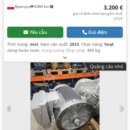
3.200 €
Bystrzyca
8.869 km
giá cố định chưa bao gồm thuế
GTGT
Yêu cầu
Gọi điện
Tình trạng:
mới
, Năm sản xuất:
2023
, Chức năng:
hoạt
động hoàn toàn
, trọng lượng tổng cộng:
490 kg
,
Quảng cáo nhỏ