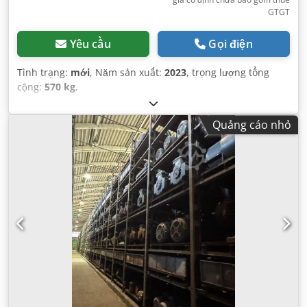
GTGT
Yêu cầu
Gọi điện
Tình trạng:
mới
, Năm sản xuất:
2023
, trọng lượng tổng
cộng:
570 kg
,
Quảng cáo nhỏ