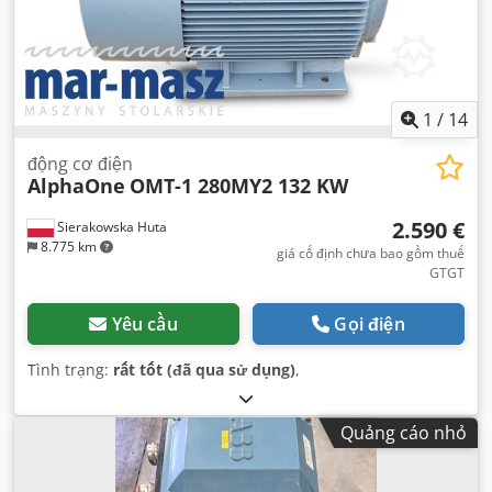
1
/
14
động cơ điện
AlphaOne
OMT-1 280MY2 132 KW
2.590 €
Sierakowska Huta
8.775 km
giá cố định chưa bao gồm thuế
GTGT
Yêu cầu
Gọi điện
Tình trạng:
rất tốt (đã qua sử dụng)
,
Quảng cáo nhỏ