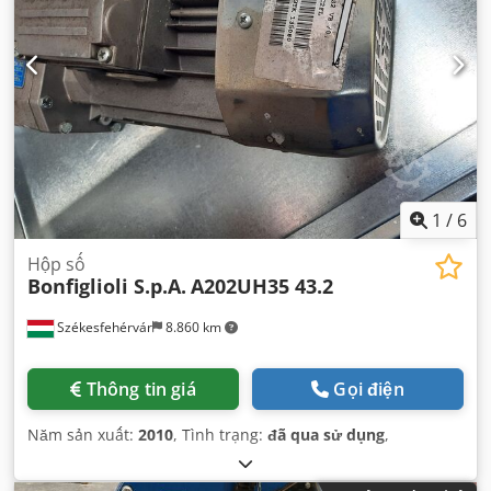
1
/
6
Hộp số
Bonfiglioli S.p.A.
A202UH35 43.2
Székesfehérvár
8.860 km
Thông tin giá
Gọi điện
Năm sản xuất:
2010
, Tình trạng:
đã qua sử dụng
,