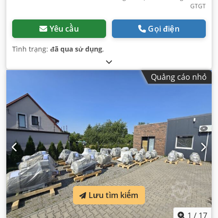
GTGT
Yêu cầu
Gọi điện
Tình trạng:
đã qua sử dụng
,
Quảng cáo nhỏ
Lưu tìm kiếm
1
/
17