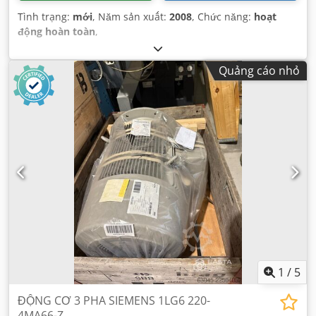
Tình trạng:
mới
, Năm sản xuất:
2008
, Chức năng:
hoạt
động hoàn toàn
,
Quảng cáo nhỏ
1
/
5
ĐỘNG CƠ 3 PHA SIEMENS 1LG6 220-
4MA66-Z