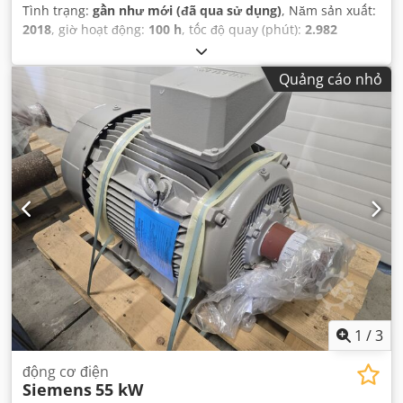
Tình trạng:
gần như mới (đã qua sử dụng)
, Năm sản xuất:
2018
, giờ hoạt động:
100 h
, tốc độ quay (phút):
2.982
vòng/phút
, điện áp đầu vào:
500 V
,
Quảng cáo nhỏ
1
/
3
động cơ điện
Siemens
55 kW