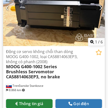
1
/
6
Động cơ servo không chổi than dòng
MOOG G400-1002, loại CA58814063EP3,
không có phanh (2008)
MOOG
G400-1002 Series
Brushless Servomotor
CA58814063EP3, no brake
Trenčianske Stankovce
8.866 km
Thông tin giá
Gọi điện