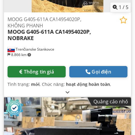
1
/
5
MOOG G405-611A CA14954020P,
KHÔNG PHANH
MOOG
G405-611A CA14954020P,
NOBRAKE
Trenčianske Stankovce
8.866 km
Thông tin giá
Gọi điện
Tình trạng:
mới
, Chức năng:
hoạt động hoàn toàn
,
Quảng cáo nhỏ