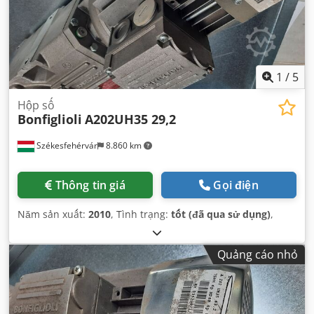
1
/
5
Hộp số
Bonfiglioli
A202UH35 29,2
Székesfehérvár
8.860 km
Thông tin giá
Gọi điện
Năm sản xuất:
2010
, Tình trạng:
tốt (đã qua sử dụng)
,
Quảng cáo nhỏ