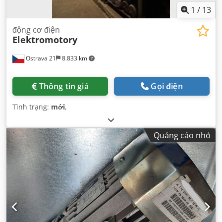
1
/
13
động cơ điện
Elektromotory
Ostrava 21
8.833 km
Thông tin giá
Gọi điện
Tình trạng:
mới
,
Quảng cáo nhỏ