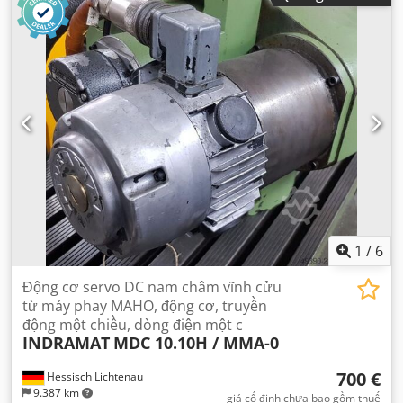
1
/
6
Động cơ servo DC nam châm vĩnh cửu
từ máy phay MAHO, động cơ, truyền
động một chiều, dòng điện một c
INDRAMAT
MDC 10.10H / MMA-0
700 €
Hessisch Lichtenau
9.387 km
giá cố định chưa bao gồm thuế