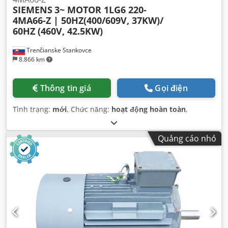
SIEMENS
3~ MOTOR 1LG6 220-
4MA66-Z | 50HZ(400/609V, 37KW)/
60HZ (460V, 42.5KW)
Trenčianske Stankovce
8.866 km
Thông tin giá
Gọi điện
Tình trạng:
mới
, Chức năng:
hoạt động hoàn toàn
,
Quảng cáo nhỏ