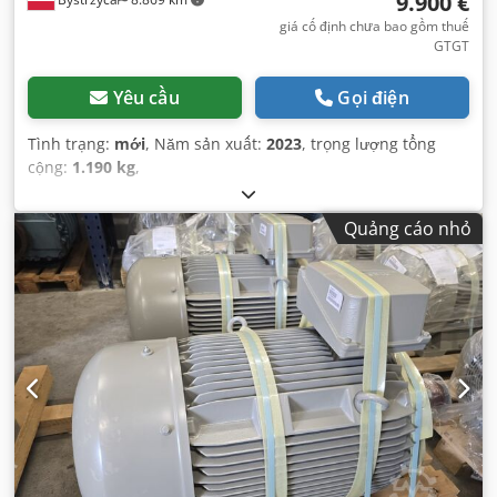
9.900 €
giá cố định chưa bao gồm thuế
GTGT
Yêu cầu
Gọi điện
Tình trạng:
mới
, Năm sản xuất:
2023
, trọng lượng tổng
cộng:
1.190 kg
,
Quảng cáo nhỏ