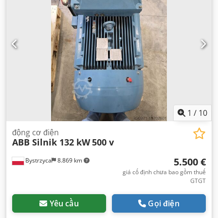
1
/
10
động cơ điện
ABB Silnik 132 kW
500 v
5.500 €
Bystrzyca
8.869 km
giá cố định chưa bao gồm thuế
GTGT
Yêu cầu
Gọi điện