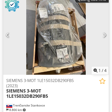
1
/
4
SIEMENS 3-MOT 1LE15032DB290FB5
(2023)
SIEMENS
3-MOT
1LE15032DB290FB5
Trenčianske Stankovce
8.866 km