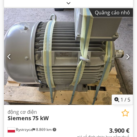
Quảng cáo nhỏ
1
/
5
động cơ điện
Siemens
75 kW
3.900 €
Bystrzyca
8.869 km
giá cố định chưa bao gồm thuế