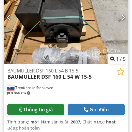
1
/
5
BAUMULLER DSF 160 L 54 B 15-5
BAUMULLER
DSF 160 L 54 W 15-5
Trenčianske Stankovce
8.866 km
Thông tin giá
Gọi điện
Tình trạng:
mới
, Năm sản xuất:
2007
, Chức năng:
hoạt
động hoàn toàn
,