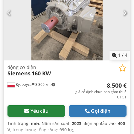
1
/
4
động cơ điện
Siemens
160 KW
8.500 €
Bystrzyca
8.869 km
giá cố định chưa bao gồm thuế
GTGT
Yêu cầu
Gọi điện
Tình trạng:
mới
, Năm sản xuất:
2023
, điện áp đầu vào:
400
V
, trọng lượng tổng cộng:
990 kg
,