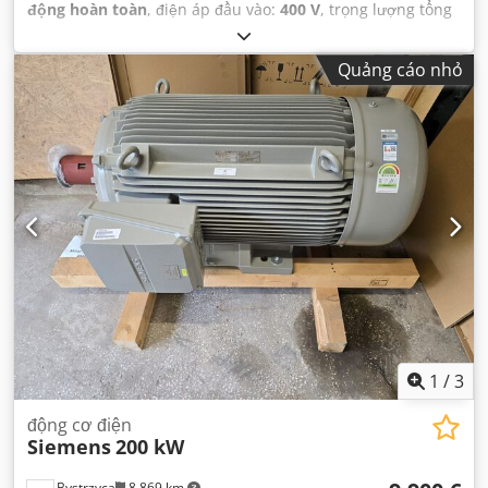
động hoàn toàn
, điện áp đầu vào:
400 V
, trọng lượng tổng
cộng:
1.530 kg
,
Quảng cáo nhỏ
1
/
3
động cơ điện
Siemens
200 kW
Bystrzyca
8.869 km