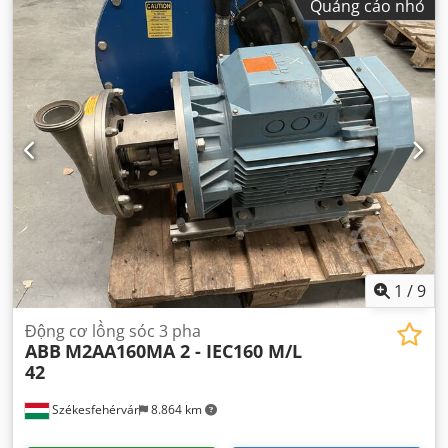
Quảng cáo nhỏ
1
/
9
Động cơ lồng sóc 3 pha
ABB
M2AA160MA 2 - IEC160 M/L
42
Székesfehérvár
8.864 km