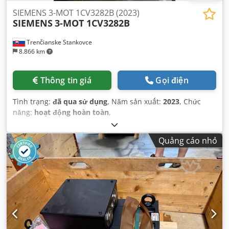
SIEMENS 3-MOT 1CV3282B (2023)
SIEMENS
3-MOT 1CV3282B
Trenčianske Stankovce
8.866 km
Thông tin giá
Gọi điện
Tình trạng:
đã qua sử dụng
, Năm sản xuất:
2023
, Chức
năng:
hoạt động hoàn toàn
,
Quảng cáo nhỏ