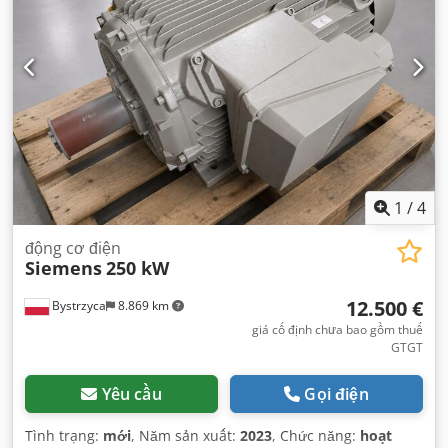
1
/
4
động cơ điện
Siemens
250 kW
12.500 €
Bystrzyca
8.869 km
giá cố định chưa bao gồm thuế
GTGT
Yêu cầu
Gọi điện
Tình trạng:
mới
, Năm sản xuất:
2023
, Chức năng:
hoạt