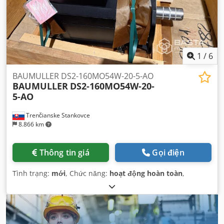
1
/
6
BAUMULLER DS2-160MO54W-20-5-AO
BAUMULLER
DS2-160MO54W-20-
5-AO
Trenčianske Stankovce
8.866 km
Thông tin giá
Gọi điện
Tình trạng:
mới
, Chức năng:
hoạt động hoàn toàn
,