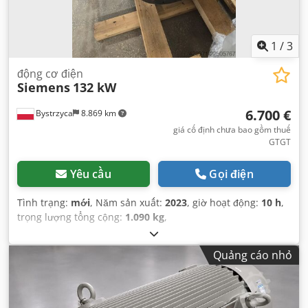
1
/
3
động cơ điện
Siemens
132 kW
6.700 €
Bystrzyca
8.869 km
giá cố định chưa bao gồm thuế
GTGT
Yêu cầu
Gọi điện
Tình trạng:
mới
, Năm sản xuất:
2023
, giờ hoạt động:
10 h
,
trọng lượng tổng cộng:
1.090 kg
,
Quảng cáo nhỏ