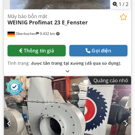
1
/
2
Máy bào bốn mặt
WEINIG
Profimat 23 E_Fenster
Oberkochen
9.432 km
Thông tin giá
Gọi điện
Tình trạng:
được tân trang tại xưởng (đã qua sử dụng)
,
Quảng cáo nhỏ