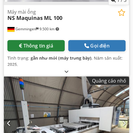
Máy mài ống
NS Maquinas
ML 100
Gemmingen
9.500 km
Thông tin giá
Gọi điện
Tình trạng:
gần như mới (máy trưng bày)
, Năm sản xuất:
2025
,
Quảng cáo nhỏ