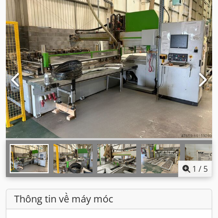
1
/
5
Thông tin về máy móc