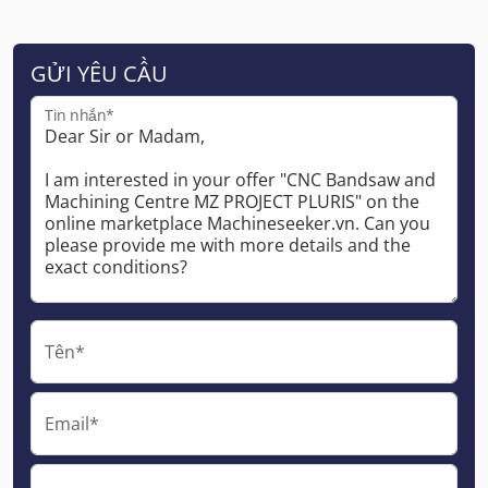
GỬI YÊU CẦU
Tin nhắn*
Tên*
Email*