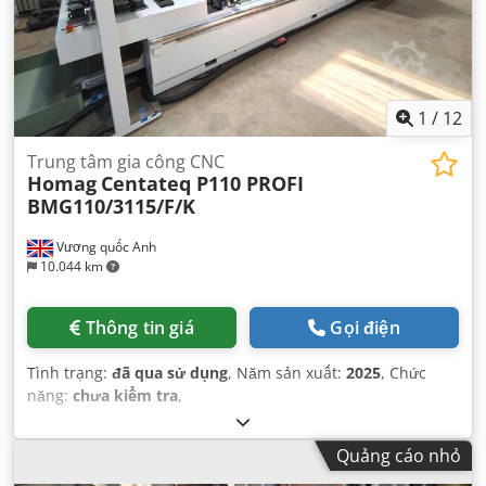
1
/
12
Trung tâm gia công CNC
Homag
Centateq P110 PROFI
BMG110/3115/F/K
Vương quốc Anh
10.044 km
Thông tin giá
Gọi điện
Tình trạng:
đã qua sử dụng
, Năm sản xuất:
2025
, Chức
năng:
chưa kiểm tra
,
Quảng cáo nhỏ