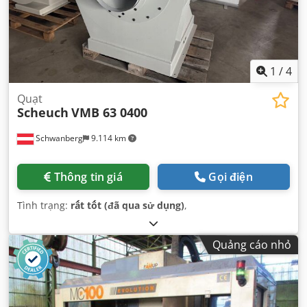
1
/
4
Quạt
Scheuch
VMB 63 0400
Schwanberg
9.114 km
Thông tin giá
Gọi điện
Tình trạng:
rất tốt (đã qua sử dụng)
,
Quảng cáo nhỏ