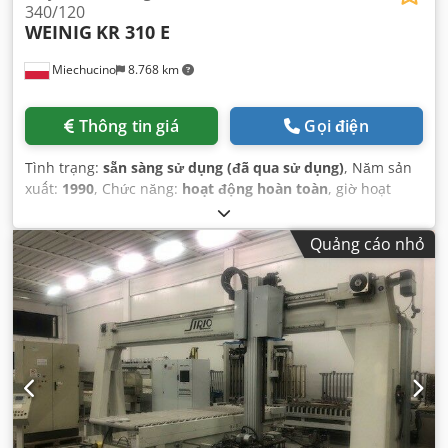
340/120
WEINIG
KR 310 E
Miechucino
8.768 km
Thông tin giá
Gọi điện
Tình trạng:
sẵn sàng sử dụng (đã qua sử dụng)
, Năm sản
xuất:
1990
, Chức năng:
hoạt động hoàn toàn
, giờ hoạt
động:
4.452 h
, chiều cao cắt (tối đa):
120 mm
, độ sâu cắt:
340 mm
, đường kính chính của lưỡi cưa:
380 mm
,
Quảng cáo nhỏ