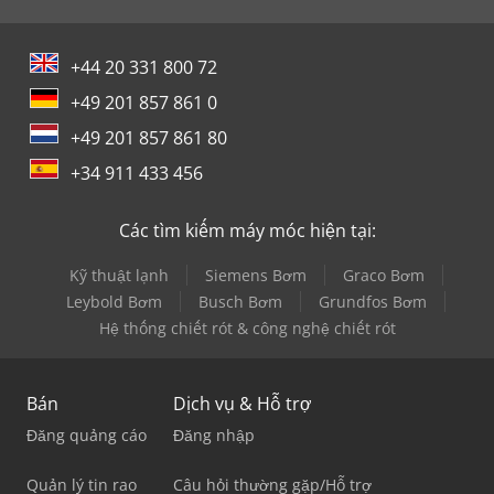
+44 20 331 800 72
+49 201 857 861 0
+49 201 857 861 80
+34 911 433 456
Các tìm kiếm máy móc hiện tại:
Kỹ thuật lạnh
Siemens Bơm
Graco Bơm
Leybold Bơm
Busch Bơm
Grundfos Bơm
Hệ thống chiết rót & công nghệ chiết rót
Bán
Dịch vụ & Hỗ trợ
Đăng quảng cáo
Đăng nhập
Quản lý tin rao
Câu hỏi thường gặp/Hỗ trợ