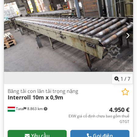
1
/
7
Băng tải con lăn tải trọng nặng
Interroll 10m x 0,9m
4.950 €
Tata
8.863 km
EXW giá cố định chưa bao gồm thuế
GTGT
Yêu cầu
Gọi điện