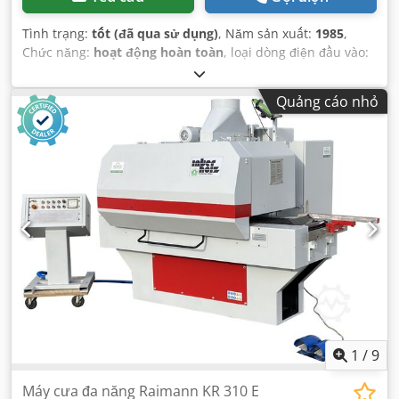
Tình trạng:
tốt (đã qua sử dụng)
, Năm sản xuất:
1985
,
Chức năng:
hoạt động hoàn toàn
, loại dòng điện đầu vào:
ba pha
,
Quảng cáo nhỏ
1
/
9
Máy cưa đa năng Raimann KR 310 E