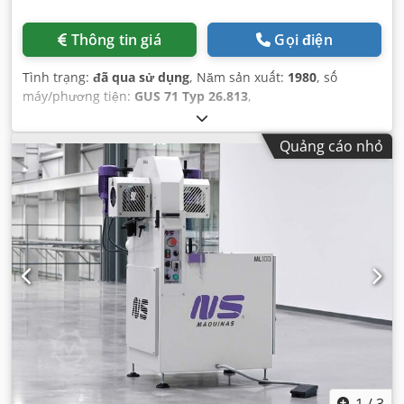
Thông tin giá
Gọi điện
Tình trạng:
đã qua sử dụng
, Năm sản xuất:
1980
, số
máy/phương tiện:
GUS 71 Typ 26.813
,
Quảng cáo nhỏ
1
/
3