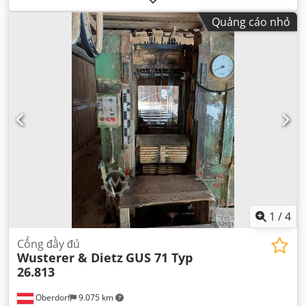
Quảng cáo nhỏ
1
/
4
Cổng đầy đủ
Wusterer & Dietz
GUS 71 Typ
26.813
Oberdorf
9.075 km