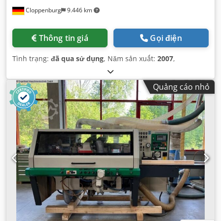
Cloppenburg
9.446 km
Thông tin giá
Gọi điện
Tình trạng:
đã qua sử dụng
, Năm sản xuất:
2007
,
Quảng cáo nhỏ