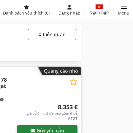
Ngôn ngữ
Danh sách yêu thích
(0)
Đăng nhập
Menu
Liên quan
Quảng cáo nhỏ
 78
at
8.353 €
giá cố định chưa bao gồm thuế
GTGT
Gửi yêu cầu