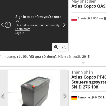
Máy phát điện
Atlas Copco
QAS
Stawiec
8.866 km
1
/
9
Tình trạng:
rất tốt (đã qua sử dụng)
, Năm sản xuất:
2015
,
Thành phần
Atlas Copco
PF4
Steuerungssyste
SN D 276 108
Remscheid
9.556 