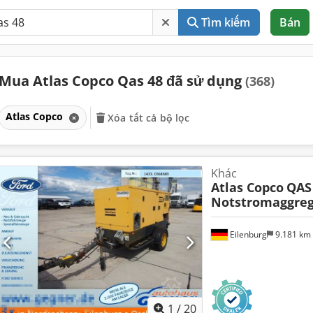
Tìm kiếm
Bán
Mua Atlas Copco Qas 48 đã sử dụng
(368)
Atlas Copco
Xóa tất cả bộ lọc
Khác
Atlas Copco
QAS
Notstromaggreg
Eilenburg
9.181 km
1
/
20