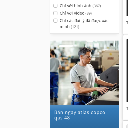
Chỉ với hình ảnh
(367)
Chỉ với video
(89)
Chỉ các đại lý đã được xác
minh
(121)
Bán ngay atlas copco
qas 48