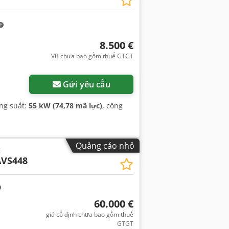
8.500 €
VB chưa bao gồm thuế GTGT
Gửi yêu cầu
ông suất:
55 kW (74,78 mã lực)
, công
Quảng cáo nhỏ
t
VS448
60.000 €
giá cố định chưa bao gồm thuế
GTGT