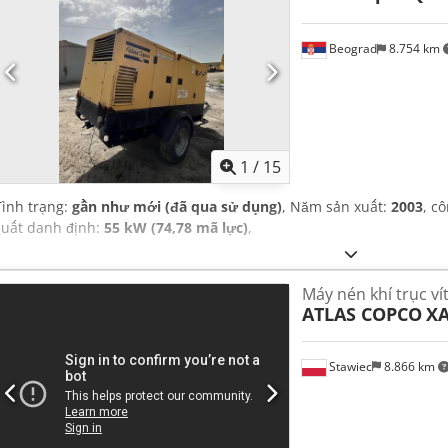
Beograd
8.754 km
1
/
15
Tình trạng:
gần như mới (đã qua sử dụng)
, Năm sản xuất:
2003
, c
suất danh định:
55 kW (74,78 mã lực)
,
Máy nén khí trục ví
ATLAS COPCO
XA
Stawiec
8.866 km