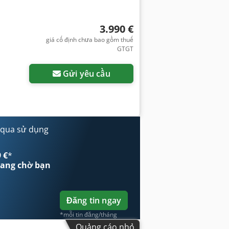
3.990 €
giá cố định chưa bao gồm thuế
GTGT
Gửi yêu cầu
 qua sử dụng
 €
*
ang chờ bạn
Đăng tin ngay
*mỗi tin đăng/tháng
Quảng cáo nhỏ