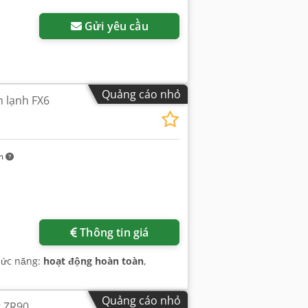
Gửi yêu cầu
Quảng cáo nhỏ
m lạnh FX6
km
Thông tin giá
hức năng:
hoạt động hoàn toàn
,
Quảng cáo nhỏ
t ZR90