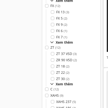
Xem thêm
FX
(12)
FX 13
(3)
FX 5
(2)
FX 9
(2)
FX 6
(1)
FX 7
(1)
Xem thêm
ZT
(12)
ZT 37 VSD
(3)
ZR 90 VSD
(2)
ZT 18
(2)
ZT 22
(2)
ZT 30
(2)
Xem thêm
C
(12)
XAHS
(9)
XAHS 237
(5)
XAHS 186