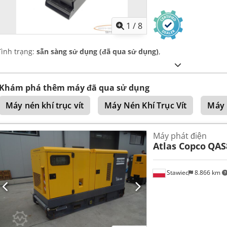
1
/
8
Tình trạng:
sẵn sàng sử dụng (đã qua sử dụng)
,
Khám phá thêm máy đã qua sử dụng
Máy nén khí trục vít
Máy Nén Khí Trục Vít
Máy 
Máy phát điện
Atlas Copco
QAS
Stawiec
8.866 km