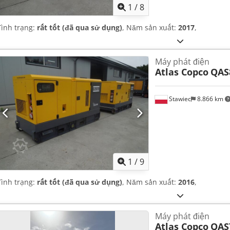
1
/
8
Tình trạng:
rất tốt (đã qua sử dụng)
, Năm sản xuất:
2017
,
Máy phát điện
Atlas Copco
QAS
Stawiec
8.866 km
1
/
9
Tình trạng:
rất tốt (đã qua sử dụng)
, Năm sản xuất:
2016
,
Máy phát điện
Atlas Copco
QAS