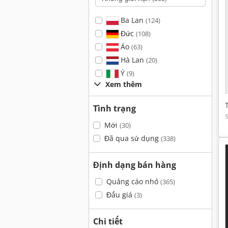
Ba Lan
(124)
Đức
(108)
Áo
(63)
Hà Lan
(20)
Ý
(9)
Xem thêm
Tình trạng
Mới
(30)
Đã qua sử dụng
(338)
Định dạng bán hàng
Quảng cáo nhỏ
(365)
Đấu giá
(3)
Chi tiết