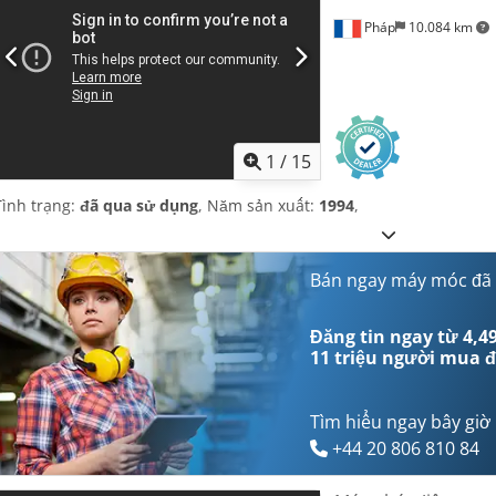
Pháp
10.084 km
1
/
15
Tình trạng:
đã qua sử dụng
, Năm sản xuất:
1994
,
Bán ngay máy móc đã
Đăng tin ngay từ 4,49
11 triệu người mua
đ
Tìm hiểu ngay bây giờ
+44 20 806 810 84