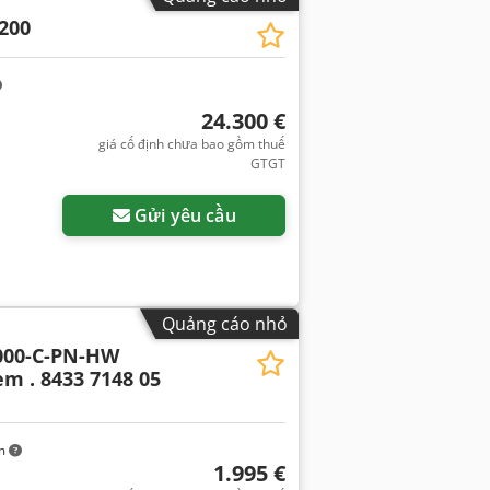
200
24.300 €
giá cố định chưa bao gồm thuế
GTGT
Gửi yêu cầu
Quảng cáo nhỏ
000-C-PN-HW
m . 8433 7148 05
km
1.995 €