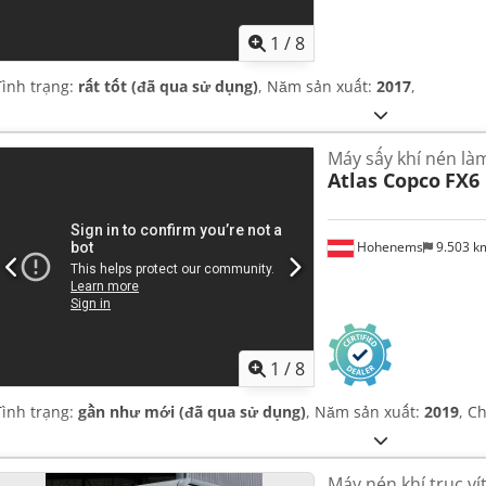
1
/
8
Tình trạng:
rất tốt (đã qua sử dụng)
, Năm sản xuất:
2017
,
Máy sấy khí nén là
Atlas Copco
FX6
Hohenems
9.503 
1
/
8
Tình trạng:
gần như mới (đã qua sử dụng)
, Năm sản xuất:
2019
, C
Máy nén khí trục ví