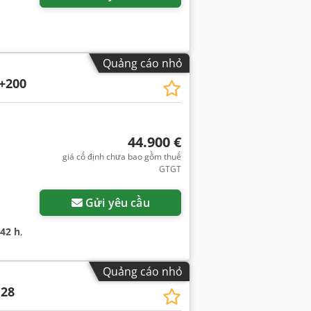
Quảng cáo nhỏ
+200
44.900 €
giá cố định chưa bao gồm thuế
GTGT
Gửi yêu cầu
242 h
,
Quảng cáo nhỏ
 28