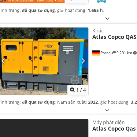
Tình trạng:
đã qua sử dụng
, giờ hoạt động:
1.655 h
,
Khác
Atlas Copco
QAS
Passau
9.201 km
1
/
4
Tình trạng:
đã qua sử dụng
, Năm sản xuất:
2022
, giờ hoạt động:
3.
Máy phát điện
Atlas Copco
Qas