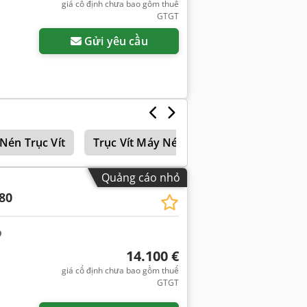
giá cố định chưa bao gồm thuế
GTGT
Gửi yêu cầu
Nén Trục Vít
Trục Vít Máy Nén Khí-Msk Tôi
Máy 
Quảng cáo nhỏ
80
14.100 €
giá cố định chưa bao gồm thuế
GTGT