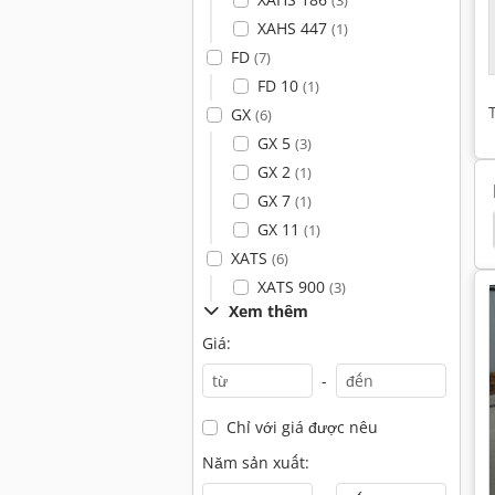
(3)
XAHS 447
(1)
FD
(7)
FD 10
(1)
GX
(6)
GX 5
(3)
GX 2
(1)
GX 7
(1)
Máy Phát Điện Đến
Máy Phát Điện Hút Thuốc Lá
GX 11
(1)
XATS
(6)
XATS 900
(3)
Xem thêm
Giá:
-
Chỉ với giá được nêu
Năm sản xuất: