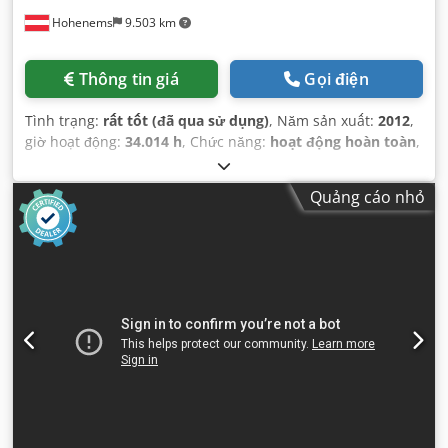
Hohenems
9.503 km
Thông tin giá
Gọi điện
Tình trạng:
rất tốt (đã qua sử dụng)
, Năm sản xuất:
2012
,
giờ hoạt động:
34.014 h
, Chức năng:
hoạt động hoàn toàn
,
Quảng cáo nhỏ