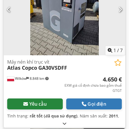
1
/
7
Máy nén khí trục vít
Atlas Copco
GA30VSDFF
4.650 €
Wilków
8.848 km
EXW giá cố định chưa bao gồm thuế
GTGT
Yêu cầu
Gọi điện
Tình trạng:
rất tốt (đã qua sử dụng)
, Năm sản xuất:
2011
,