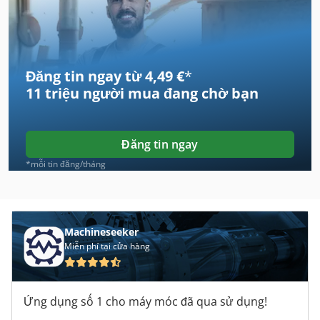
Atlas Copco Ga 132
Atlas Copco Ga 15
Đăng tin ngay từ 4,49 €
*
Atlas Copco Ga 15 Ff
11 triệu người mua
đang chờ bạn
Atlas Copco Ga 160
Atlas Copco Ga 18
Đăng tin ngay
Atlas Copco Ga 22
*mỗi tin đăng/tháng
Atlas Copco Ga 22 Ff
Atlas Copco Ga 30 Ff
Machineseeker
Miễn phí tại cửa hàng
Atlas Copco Ga 308
Atlas Copco Ga 37
Ứng dụng số 1 cho máy móc đã qua sử dụng!
Atlas Copco Ga 408