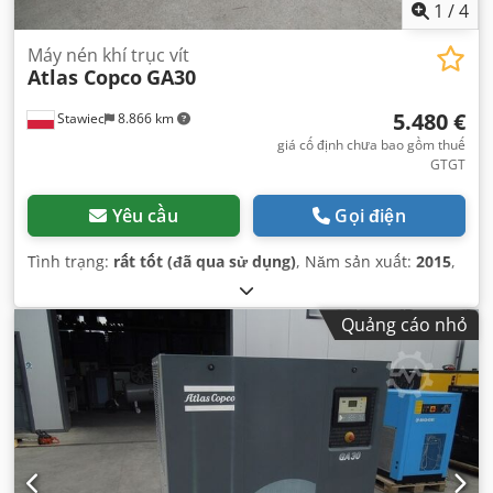
1
/
4
Máy nén khí trục vít
Atlas Copco
GA30
5.480 €
Stawiec
8.866 km
giá cố định chưa bao gồm thuế
GTGT
Yêu cầu
Gọi điện
Tình trạng:
rất tốt (đã qua sử dụng)
, Năm sản xuất:
2015
,
Quảng cáo nhỏ