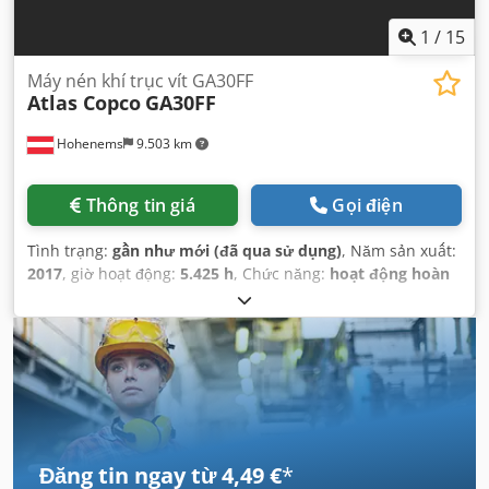
1
/
15
Máy nén khí trục vít GA30FF
Atlas Copco
GA30FF
Hohenems
9.503 km
Thông tin giá
Gọi điện
Tình trạng:
gần như mới (đã qua sử dụng)
, Năm sản xuất:
2017
, giờ hoạt động:
5.425 h
, Chức năng:
hoạt động hoàn
toàn
,
Đăng tin ngay từ 4,49 €
*