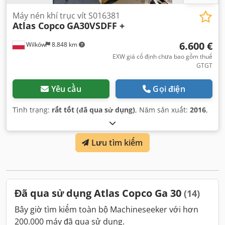
Máy nén khí trục vít S016381
Atlas Copco
GA30VSDFF +
6.600 €
Wilków
8.848 km
EXW giá cố định chưa bao gồm thuế
GTGT
Yêu cầu
Gọi điện
Tình trạng:
rất tốt (đã qua sử dụng)
, Năm sản xuất:
2016
,
Lưu tìm kiếm
Đã qua sử dụng Atlas Copco Ga 30
(14)
Bây giờ tìm kiếm toàn bộ Machineseeker với hơn
200.000 máy đã qua sử dụng.