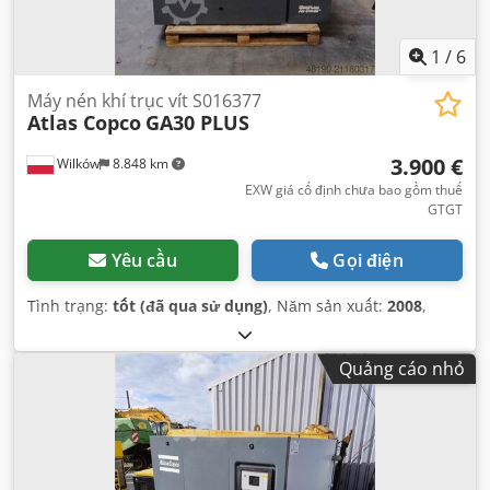
1
/
6
Máy nén khí trục vít S016377
Atlas Copco
GA30 PLUS
3.900 €
Wilków
8.848 km
EXW giá cố định chưa bao gồm thuế
GTGT
Yêu cầu
Gọi điện
Tình trạng:
tốt (đã qua sử dụng)
, Năm sản xuất:
2008
,
Quảng cáo nhỏ