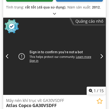
Tình trạng:
rất tốt (đã qua sử dụng)
, Năm sản xuất:
2012
,
Quảng cáo nhỏ
1
/
15
Máy nén khí trục vít GA30VSDFF
Atlas Copco
GA30VSDFF