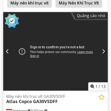
e
Máy nén khí trục vít
Máy Nén Khí Trục Vít
Quảng cáo nhỏ
1
/
13
Máy nén khí trục vít GA30VSDFF
Atlas Copco
GA30VSDFF
Hohenems
9.503 km