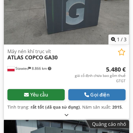
1
/
3
Máy nén khí trục vít
ATLAS COPCO
GA30
5.480 €
Stawiec
8.866 km
giá cố định chưa bao gồm thuế
GTGT
Yêu cầu
Gọi điện
Tình trạng:
rất tốt (đã qua sử dụng)
, Năm sản xuất:
2015
,
Quảng cáo nhỏ