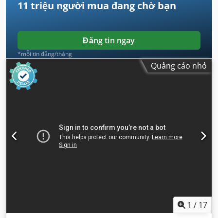
11 triệu người mua
đang chờ bạn
Đăng tin ngay
*mỗi tin đăng/tháng
Quảng cáo nhỏ
1
/
17