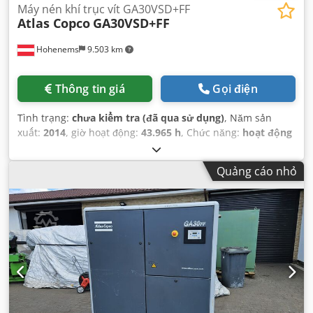
Máy nén khí trục vít GA30VSD+FF
Atlas Copco
GA30VSD+FF
Hohenems
9.503 km
Thông tin giá
Gọi điện
Tình trạng:
chưa kiểm tra (đã qua sử dụng)
, Năm sản
xuất:
2014
, giờ hoạt động:
43.965 h
, Chức năng:
hoạt động
hoàn toàn
,
Quảng cáo nhỏ