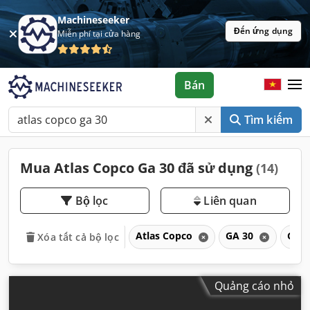
Machineseeker
Đến ứng dụng
Miễn phí tại cửa hàng
Bán
Tìm kiếm
Mua Atlas Copco Ga 30 đã sử dụng
(14)
Bộ lọc
Liên quan
Atlas Copco
GA 30
GA
Xóa tất cả bộ lọc
Quảng cáo nhỏ