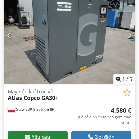
1
/
5
Máy nén khí trục vít
Atlas Copco
GA30+
4.580 €
Stawiec
8.866 km
giá cố định chưa bao gồm thuế
GTGT
Yêu cầu
Gọi điện