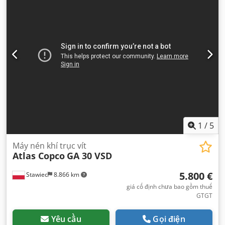
1
/
5
Máy nén khí trục vít
Atlas Copco
GA 30 VSD
5.800 €
Stawiec
8.866 km
giá cố định chưa bao gồm thuế
GTGT
Yêu cầu
Gọi điện