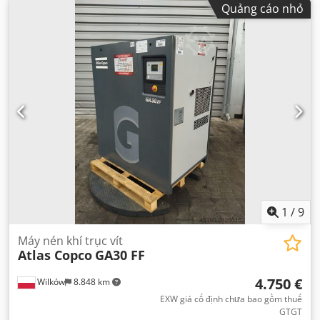
Quảng cáo nhỏ
1
/
9
Máy nén khí trục vít
Atlas Copco
GA30 FF
4.750 €
Wilków
8.848 km
EXW giá cố định chưa bao gồm thuế
GTGT