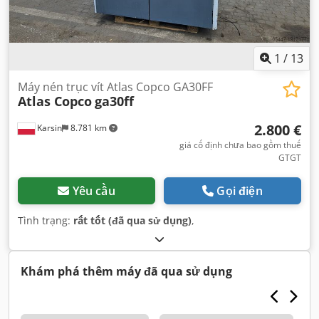
1
/
13
Máy nén trục vít Atlas Copco GA30FF
Atlas Copco
ga30ff
2.800 €
Karsin
8.781 km
giá cố định chưa bao gồm thuế
GTGT
Yêu cầu
Gọi điện
Tình trạng:
rất tốt (đã qua sử dụng)
,
Khám phá thêm máy đã qua sử dụng