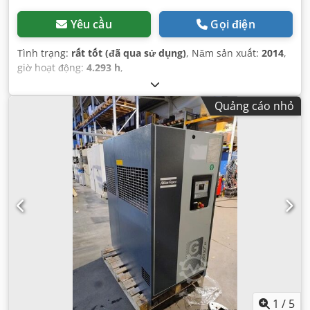
Yêu cầu
Gọi điện
Tình trạng:
rất tốt (đã qua sử dụng)
, Năm sản xuất:
2014
,
giờ hoạt động:
4.293 h
,
Quảng cáo nhỏ
1
/
5