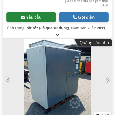
giá cố định chưa bao gồm thuế
GTGT
Yêu cầu
Gọi điện
Tình trạng:
rất tốt (đã qua sử dụng)
, Năm sản xuất:
2011
,
Quảng cáo nhỏ