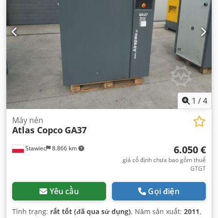
1
/
4
Máy nén
Atlas Copco
GA37
6.050 €
Stawiec
8.866 km
giá cố định chưa bao gồm thuế
GTGT
Yêu cầu
Gọi điện
Tình trạng:
rất tốt (đã qua sử dụng)
, Năm sản xuất:
2011
,