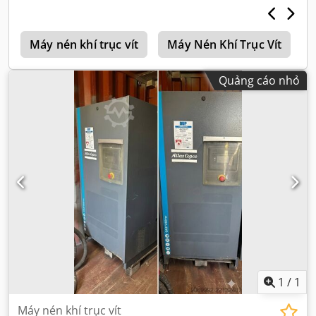
5
Máy nén khí trục vít
Máy Nén Khí Trục Vít
Quảng cáo nhỏ
1
/
1
Máy nén khí trục vít