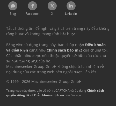
Blog
Facebook
X
LinkedIn
Tất cả thông tin, đề nghị và giá cả trên trang này đều không
ràng buộc và không mang tính bắt buộc!
Bằng việc sử dụng trang này, bạn chấp nhận
Điều khoản
và điều kiện
cũng như
Chính sách bảo mật
của chúng tôi.
Các nhãn hiệu được nêu thuộc quyền sở hữu của các chủ
sở hữu tương ứng của họ.
Machineseeker Group GmbH không chịu trách nhiệm về
nội dung của các trang web bên ngoài được liên kết.
© 1999 - 2026 Machineseeker Group GmbH
Trang web này được bảo vệ bởi reCAPTCHA và áp dụng
Chính sách
quyền riêng tư
và
Điều khoản dịch vụ
của Google.