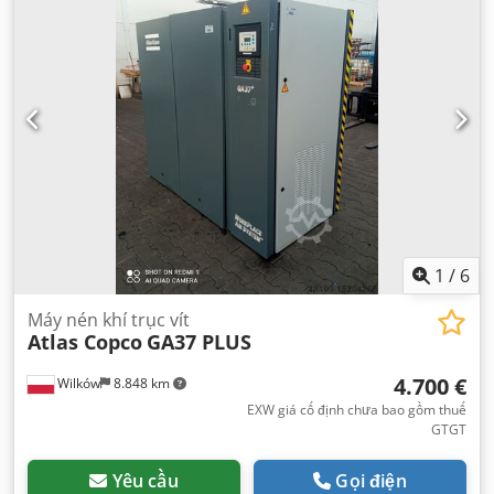
1
/
6
Máy nén khí trục vít
Atlas Copco
GA37 PLUS
4.700 €
Wilków
8.848 km
EXW giá cố định chưa bao gồm thuế
GTGT
Yêu cầu
Gọi điện