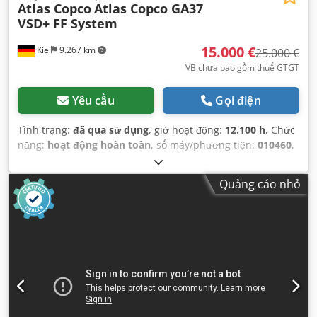
Atlas Copco
Atlas Copco GA37
VSD+ FF System
15.000 €
Kiel
9.267 km
25.000 €
VB chưa bao gồm thuế GTGT
Yêu cầu
Gọi điện
Tình trạng:
đã qua sử dụng
, giờ hoạt động:
12.100 h
, Chức
năng:
hoạt động hoàn toàn
, số máy/phương tiện:
010460
,
Quảng cáo nhỏ