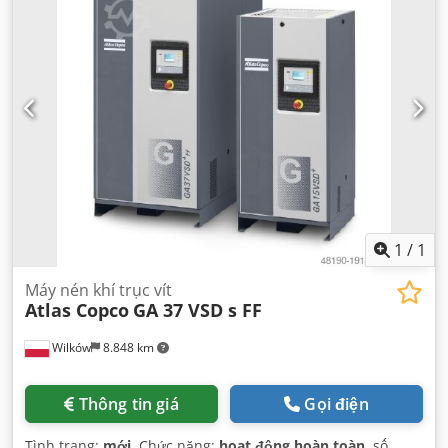
1
/
1
Máy nén khí trục vít
Atlas Copco
GA 37 VSD s FF
Wilków
8.848 km
Thông tin giá
Gọi điện
Tình trạng:
mới
, Chức năng:
hoạt động hoàn toàn
, số