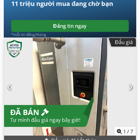
11 triệu người mua
đang chờ bạn
Đăng tin ngay
*mỗi tin đăng/tháng
Đấu giá
ĐÃ BÁN
Tự mình đấu giá ngay bây giờ!
1
/
7