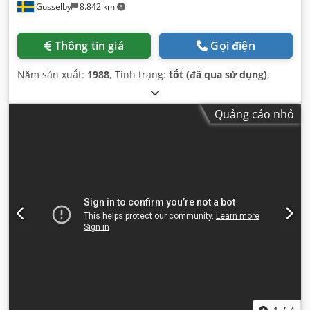
Gusselby
8.842 km
Thông tin giá
Gọi điện
Năm sản xuất:
1988
, Tình trạng:
tốt (đã qua sử dụng)
,
Quảng cáo nhỏ