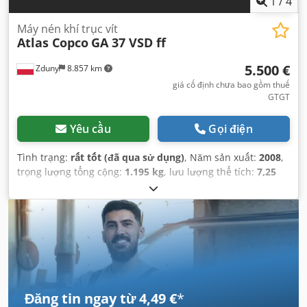
1
/
4
Máy nén khí trục vít
Atlas Copco
GA 37 VSD ff
5.500 €
Zduny
8.857 km
giá cố định chưa bao gồm thuế
GTGT
Yêu cầu
Gọi điện
Tình trạng:
rất tốt (đã qua sử dụng)
, Năm sản xuất:
2008
,
trọng lượng tổng cộng:
1.195 kg
, lưu lượng thể tích:
7,25
m³/giờ
, áp suất làm việc:
13 thanh
, điện áp đầu vào:
400 V
,
Đăng tin ngay từ 4,49 €
*