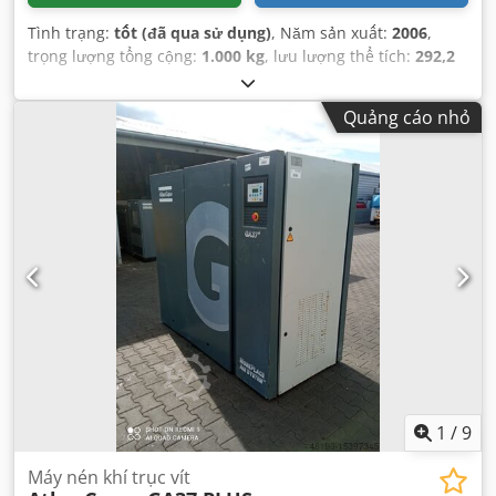
Tình trạng:
tốt (đã qua sử dụng)
, Năm sản xuất:
2006
,
trọng lượng tổng cộng:
1.000 kg
, lưu lượng thể tích:
292,2
m³/giờ
, áp suất (tối đa):
13 thanh
, Thiết bị:
Có sẵn biển
kiểu
,
Quảng cáo nhỏ
1
/
9
Máy nén khí trục vít