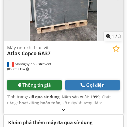
1
/
3
Máy nén khí trục vít
Atlas Copco
GA37
Montigny-en-Ostrevent
9.852 km
Thông tin giá
Gọi điện
Tình trạng:
đã qua sử dụng
, Năm sản xuất:
1999
, Chức
năng:
hoạt động hoàn toàn
, số máy/phương tiện:
AII362754
, công suất:
37 kW (50,31 mã lực)
, áp suất làm
việc:
7 thanh
, Thiết bị:
Có sẵn biển kiểu, hệ thống khí nén,
máy nén khí
,
Khám phá thêm máy đã qua sử dụng