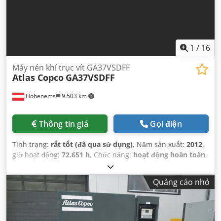
1
/
16
Máy nén khí trục vít GA37VSDFF
Atlas Copco
GA37VSDFF
Hohenems
9.503 km
Thông tin giá
Gọi điện
Tình trạng:
rất tốt (đã qua sử dụng)
, Năm sản xuất:
2012
,
giờ hoạt động:
72.651 h
, Chức năng:
hoạt động hoàn toàn
,
Quảng cáo nhỏ