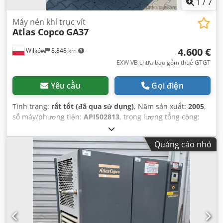
1
/
7
Máy nén khí trục vít
Atlas Copco
GA37
4.600 €
Wilków
8.848 km
EXW VB chưa bao gồm thuế GTGT
Yêu cầu
Gọi điện
Tình trạng:
rất tốt (đã qua sử dụng)
, Năm sản xuất:
2005
,
số máy/phương tiện:
API502813
, trọng lượng tổng cộng:
970 kg
, lưu lượng thể tích:
280,8 m³/giờ
, áp suất (tối đa):
13 thanh
, loại làm mát:
không khí
, Thiết bị:
Có sẵn biển
Quảng cáo nhỏ
kiểu
,