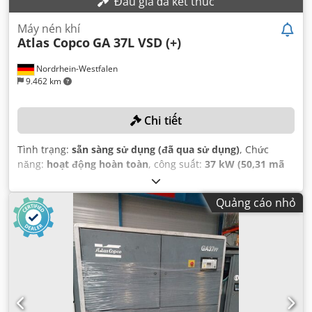
Đấu giá đã kết thúc
Máy nén khí
Atlas Copco
GA 37L VSD (+)
Nordrhein-Westfalen
9.462 km
Chi tiết
Tình trạng:
sẵn sàng sử dụng (đã qua sử dụng)
, Chức
năng:
hoạt động hoàn toàn
, công suất:
37 kW (50,31 mã
lực)
, Năm sản xuất:
2019
, áp suất (tối đa):
13 thanh
, dung
tích bồn chứa khả dụng:
1.500 l
, tốc độ quay (tối đa):
3.800
Quảng cáo nhỏ
vòng/phút
, lưu lượng thể tích:
475,2 m³/giờ
, số
máy/phương tiện:
API866497
,