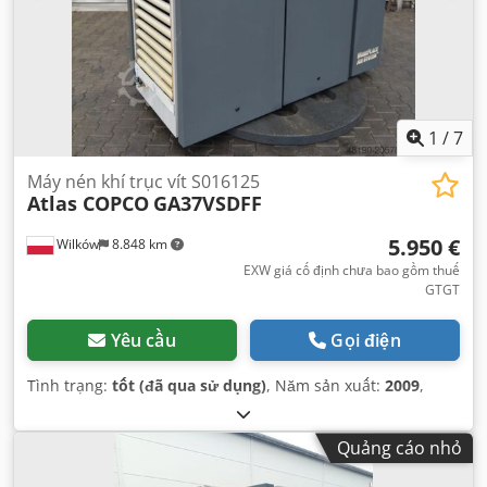
1
/
7
Máy nén khí trục vít S016125
Atlas COPCO
GA37VSDFF
5.950 €
Wilków
8.848 km
EXW giá cố định chưa bao gồm thuế
GTGT
Yêu cầu
Gọi điện
Tình trạng:
tốt (đã qua sử dụng)
, Năm sản xuất:
2009
,
Quảng cáo nhỏ