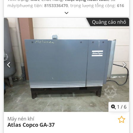
máy/phương tiện:
8153336470
, trọng lượng tổng cộng:
616
kg
, lưu lượng thể tích:
399 m³/giờ
, áp suất (tối thiểu):
4
thanh
, áp suất (tối đa):
13 thanh
, mức độ ồn:
67 dB
, loại
Quảng cáo nhỏ
làm mát:
không khí
, Thiết bị:
Có sẵn biển kiểu, máy sấy
khí lạnh, tài liệu / sổ tay hướng dẫn
,
1
/
6
Máy nén khí
Atlas Copco
GA-37