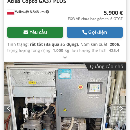
Atlas Copco
GA37 PLUS
5.900 €
Wilków
8.848 km
EXW VB chưa bao gồm thuế GTGT
Yêu cầu
Gọi điện
Tình trạng:
rất tốt (đã qua sử dụng)
, Năm sản xuất:
2006
,
trọng lượng tổng cộng:
1.000 kg
, lưu lượng thể tích:
425,4
m³/giờ
, áp suất (tối đa):
7,5 thanh
, Thiết bị:
Có sẵn biển
kiểu
,
Quảng cáo nhỏ