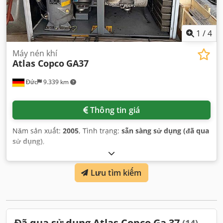
1
/
4
Máy nén khí
Atlas Copco
GA37
Đức
9.339 km
Thông tin giá
Năm sản xuất:
2005
, Tình trạng:
sẵn sàng sử dụng (đã qua
sử dụng)
,
Lưu tìm kiếm
Đã qua sử dụng Atlas Copco Ga 37
(14)