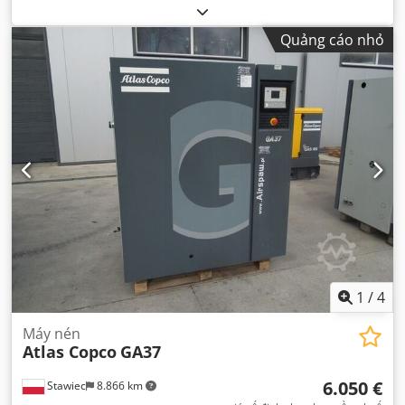
Quảng cáo nhỏ
1
/
4
Máy nén
Atlas Copco
GA37
6.050 €
Stawiec
8.866 km