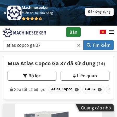
Machineseeker
Đến ứng dụng
Miễn phí tại cửa hàng
Bán
Tìm kiếm
Mua Atlas Copco Ga 37 đã sử dụng
(14)
Bộ lọc
Liên quan
Atlas Copco
GA 37
GA
Xóa tất cả bộ lọc
Quảng cáo nhỏ