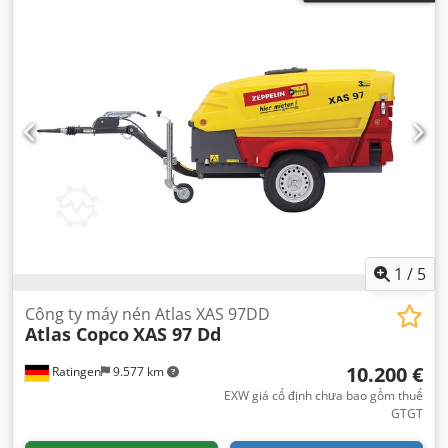
1
/
5
Công ty máy nén Atlas XAS 97DD
Atlas Copco
XAS 97 Dd
10.200 €
Ratingen
9.577 km
EXW giá cố định chưa bao gồm thuế
GTGT