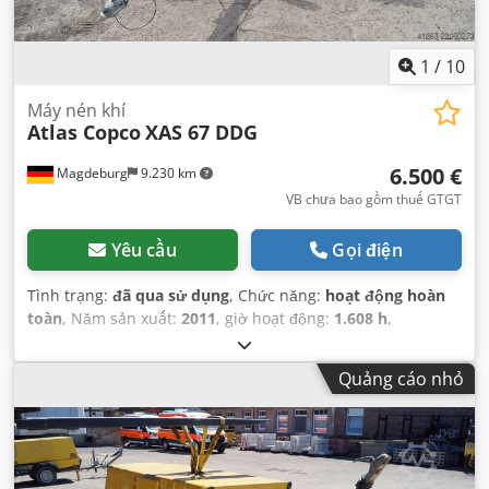
1
/
10
Máy nén khí
Atlas Copco
XAS 67 DDG
6.500 €
Magdeburg
9.230 km
VB chưa bao gồm thuế GTGT
Yêu cầu
Gọi điện
Tình trạng:
đã qua sử dụng
, Chức năng:
hoạt động hoàn
toàn
, Năm sản xuất:
2011
, giờ hoạt động:
1.608 h
,
Quảng cáo nhỏ