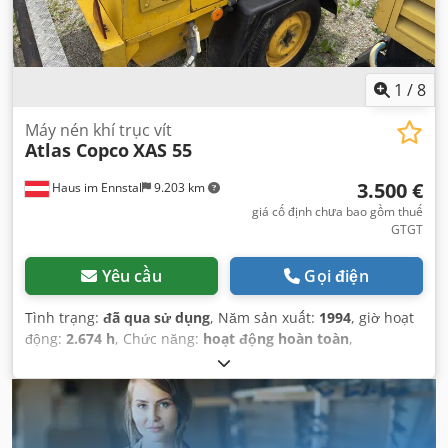
1
/
8
Máy nén khí trục vít
Atlas Copco
XAS 55
3.500 €
Haus im Ennstal
9.203 km
giá cố định chưa bao gồm thuế
GTGT
Yêu cầu
Gọi điện
Tình trạng:
đã qua sử dụng
, Năm sản xuất:
1994
, giờ hoạt
động:
2.674 h
, Chức năng:
hoạt động hoàn toàn
,