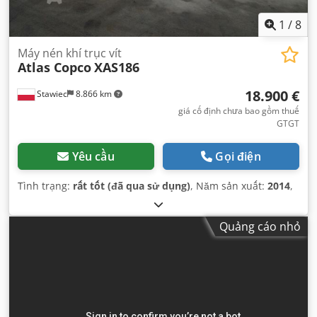
1
/
8
Máy nén khí trục vít
Atlas Copco
XAS186
18.900 €
Stawiec
8.866 km
giá cố định chưa bao gồm thuế
GTGT
Yêu cầu
Gọi điện
Tình trạng:
rất tốt (đã qua sử dụng)
, Năm sản xuất:
2014
,
Quảng cáo nhỏ