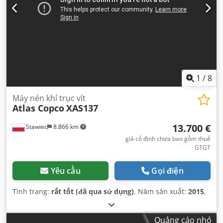
1
/
8
Máy nén khí trục vít
Atlas Copco
XAS137
13.700 €
Stawiec
8.866 km
giá cố định chưa bao gồm thuế
GTGT
Yêu cầu
Gọi điện
Tình trạng:
rất tốt (đã qua sử dụng)
, Năm sản xuất:
2015
,
Quảng cáo nhỏ