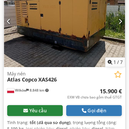
1
/
7
Máy nén
Atlas Copco
XAS426
15.900 €
Wilków
8.848 km
EXW VB chưa bao gồm thuế GTGT
Yêu cầu
Gọi điện
Tình trạng:
tốt (đã qua sử dụng)
, trọng lượng tổng cộng:
5.100 kg
, loại nhiên liệu:
diesel
, nhiên liệu:
diesel
, Năm