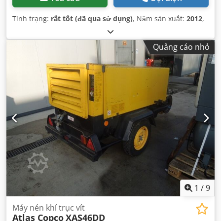
Tình trạng:
rất tốt (đã qua sử dụng)
, Năm sản xuất:
2012
,
Quảng cáo nhỏ
1
/
9
Máy nén khí trục vít
Atlas Copco
XAS46DD