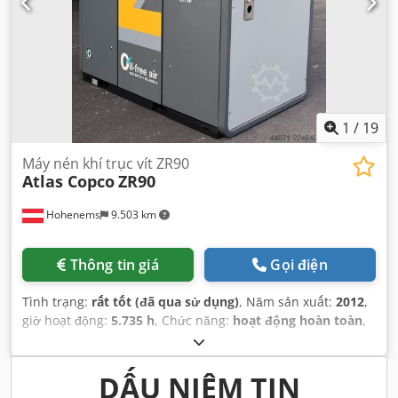
1
/
19
Máy nén khí trục vít ZR90
Atlas Copco
ZR90
Hohenems
9.503 km
Thông tin giá
Gọi điện
Tình trạng:
rất tốt (đã qua sử dụng)
, Năm sản xuất:
2012
,
giờ hoạt động:
5.735 h
, Chức năng:
hoạt động hoàn toàn
,
DẤU NIÊM TIN