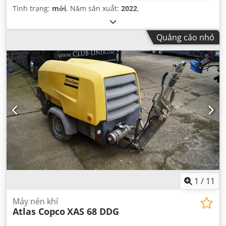
Tình trạng:
mới
, Năm sản xuất:
2022
,
Quảng cáo nhỏ
1
/
11
Máy nén khí
Atlas Copco
XAS 68 DDG