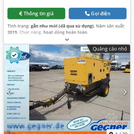
Thông tin giá
Gọi điện
Tình trạng:
gần như mới (đã qua sử dụng)
, Năm sản xuất:
2019
, Chức năng:
hoạt động hoàn toàn
,
Quảng cáo nhỏ