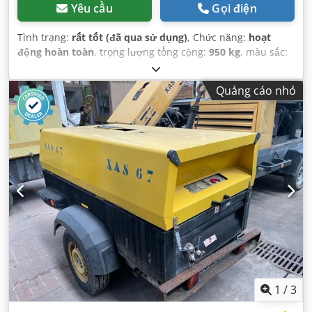
Yêu cầu
Gọi điện
Tình trạng:
rất tốt (đã qua sử dụng)
, Chức năng:
hoạt
động hoàn toàn
, trọng lượng tổng cộng:
950 kg
, màu sắc:
vàng
, loại nhiên liệu:
diesel
, dung tích bình nhiên liệu:
80
l
, nhà sản xuất động cơ:
Deutz D2011L03
, tổng chiều dài:
Quảng cáo nhỏ
3.740 mm
, tổng chiều rộng:
1.410 mm
, tổng chiều cao:
1.360 mm
, công suất:
36 kW (48,95 mã lực)
, lưu lượng thể
tích:
318 m³/giờ
, áp suất làm việc:
7 thanh
, áp suất (tối
thiểu):
4 thanh
, áp suất (tối đa):
8,5 thanh
, mức độ ồn:
98
dB
, Năm sản xuất:
2016
, giờ hoạt động:
1.190 h
, kiểm định
tiếp theo (TÜV):
04/2025
, số máy/phương tiện:
APP418299
,
Thiết bị:
Kiểm tra an toàn UVV
,
1
/
3