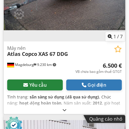
1
/
7
Máy nén
Atlas Copco
XAS 67 DDG
6.500 €
Magdeburg
9.230 km
VB chưa bao gồm thuế GTGT
Yêu cầu
Gọi điện
Tình trạng:
sẵn sàng sử dụng (đã qua sử dụng)
, Chức
năng:
hoạt động hoàn toàn
, Năm sản xuất:
2012
, giờ hoạt
động:
1.680 h
,
Quảng cáo nhỏ