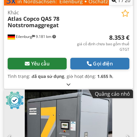
1
/
20
Khác
Atlas Copco
QAS 78
Notstromaggregat
8.353 €
Eilenburg
9.181 km
giá cố định chưa bao gồm thuế
GTGT
Yêu cầu
Gọi điện
Tình trạng:
đã qua sử dụng
, giờ hoạt động:
1.655 h
,
Quảng cáo nhỏ