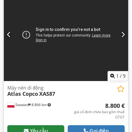
1
/
9
Máy nén di động
Atlas Copco
XAS87
8.800 €
Stawiec
8.866 km
giá cố định chưa bao gồm thuế
GTGT
Yêu cầu
Gọi điện