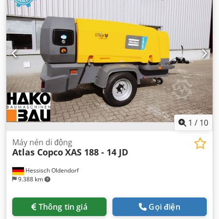
1
/
10
Máy nén di động
Atlas Copco
XAS 188 - 14 JD
Hessisch Oldendorf
9.388 km
Thông tin giá
Gọi điện