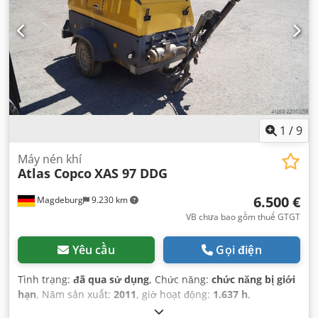
1
/
9
Máy nén khí
Atlas Copco
XAS 97 DDG
6.500 €
Magdeburg
9.230 km
VB chưa bao gồm thuế GTGT
Yêu cầu
Gọi điện
Tình trạng:
đã qua sử dụng
, Chức năng:
chức năng bị giới
hạn
, Năm sản xuất:
2011
, giờ hoạt động:
1.637 h
,