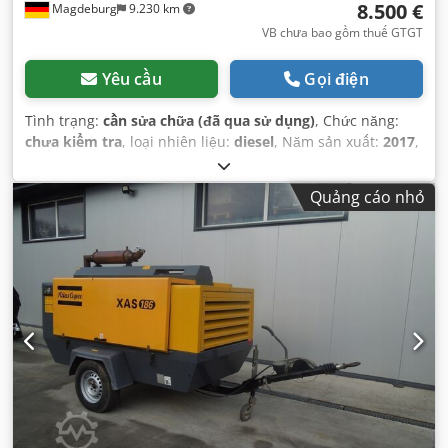
8.500 €
Magdeburg
9.230 km
VB chưa bao gồm thuế GTGT
Yêu cầu
Gọi điện
Tình trạng:
cần sửa chữa (đã qua sử dụng)
, Chức năng:
chưa kiểm tra
, loại nhiên liệu:
diesel
, Năm sản xuất:
2017
,
giờ hoạt động:
1.154 h
,
Quảng cáo nhỏ