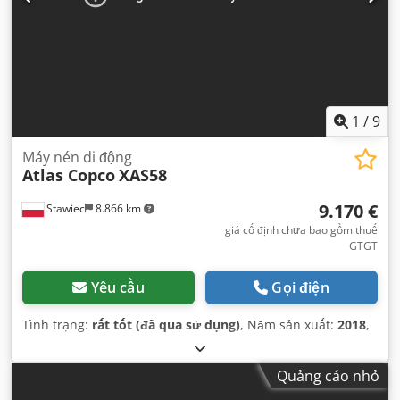
1
/
9
Máy nén di động
Atlas Copco
XAS58
9.170 €
Stawiec
8.866 km
giá cố định chưa bao gồm thuế
GTGT
Yêu cầu
Gọi điện
Tình trạng:
rất tốt (đã qua sử dụng)
, Năm sản xuất:
2018
,
Quảng cáo nhỏ