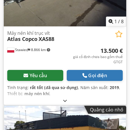
1
/
8
Máy nén khí trục vít
Atlas Copco
XAS88
13.500 €
Stawiec
8.866 km
giá cố định chưa bao gồm thuế
GTGT
Yêu cầu
Gọi điện
Tình trạng:
rất tốt (đã qua sử dụng)
, Năm sản xuất:
2019
,
Thiết bị:
máy nén khí
,
Quảng cáo nhỏ