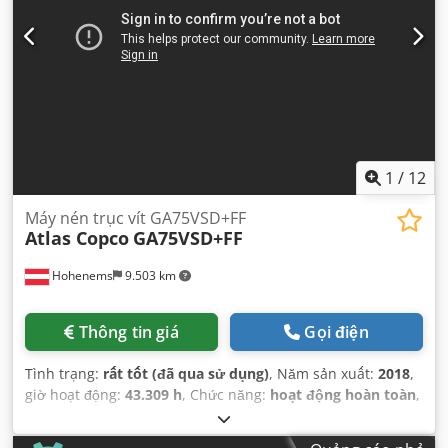
1
/
12
Máy nén trục vít GA75VSD+FF
Atlas Copco
GA75VSD+FF
Hohenems
9.503 km
Thông tin giá
Gọi điện
Tình trạng:
rất tốt (đã qua sử dụng)
, Năm sản xuất:
2018
,
giờ hoạt động:
43.309 h
, Chức năng:
hoạt động hoàn toàn
,