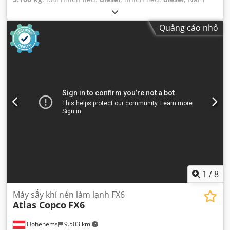
sản xuất:
2005
,
Quảng cáo nhỏ
1
/
8
Máy sấy khí nén làm lạnh FX6
Atlas Copco
FX6
Hohenems
9.503 km