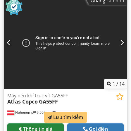
Quảng cáo nhỏ
1
/
14
Máy nén khí trục vít GA55FF
Atlas Copco
GA55FF
Hohenems
9.503 km
Lưu tìm kiếm
Thông tin giá
Gọi điện