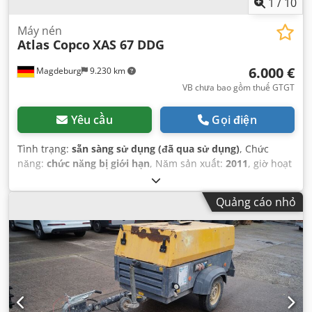
1
/
10
Máy nén
Atlas Copco
XAS 67 DDG
6.000 €
Magdeburg
9.230 km
VB chưa bao gồm thuế GTGT
Yêu cầu
Gọi điện
Tình trạng:
sẵn sàng sử dụng (đã qua sử dụng)
, Chức
năng:
chức năng bị giới hạn
, Năm sản xuất:
2011
, giờ hoạt
động:
1.192 h
, Thiết bị:
bộ lọc muội than
,
Quảng cáo nhỏ