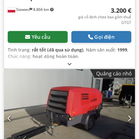
3.200 €
Stawiec
8.866 km
giá cố định chưa bao gồm thuế
GTGT
Yêu cầu
Gọi điện
Tình trạng:
rất tốt (đã qua sử dụng)
, Năm sản xuất:
1999
,
Chức năng:
hoạt động hoàn toàn
,
Quảng cáo nhỏ