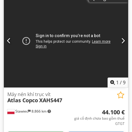
1
/
9
Máy nén khí trục vít
Atlas Copco
XAHS447
44.100 €
Stawiec
8.866 km
giá cố định chưa bao gồm thuế
GTGT