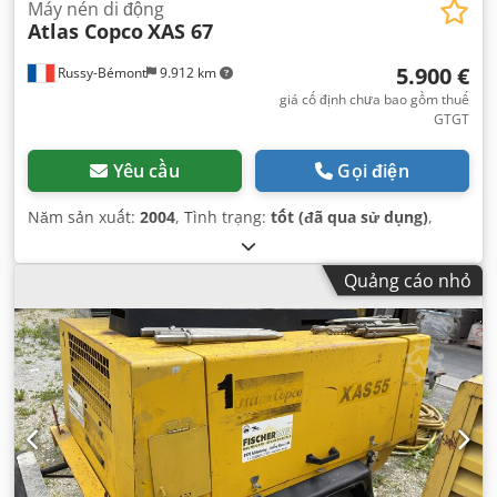
Máy nén di động
Atlas Copco
XAS 67
5.900 €
Russy-Bémont
9.912 km
giá cố định chưa bao gồm thuế
GTGT
Yêu cầu
Gọi điện
Năm sản xuất:
2004
, Tình trạng:
tốt (đã qua sử dụng)
,
Quảng cáo nhỏ