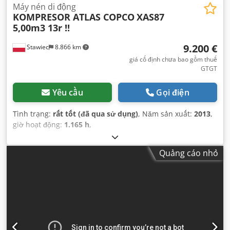
Máy nén di động
KOMPRESOR ATLAS COPCO
XAS87
5,00m3 13r !!
9.200 €
Stawiec
8.866 km
giá cố định chưa bao gồm thuế
GTGT
Yêu cầu
Gọi điện
Tình trạng:
rất tốt (đã qua sử dụng)
, Năm sản xuất:
2013
,
giờ hoạt động:
1.165 h
,
Quảng cáo nhỏ