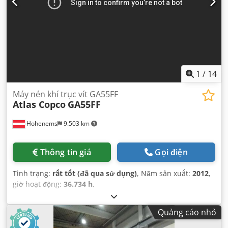
1
/
14
Máy nén khí trục vít GA55FF
Atlas Copco
GA55FF
Hohenems
9.503 km
Thông tin giá
Gọi điện
Tình trạng:
rất tốt (đã qua sử dụng)
, Năm sản xuất:
2012
,
giờ hoạt động:
36.734 h
,
Quảng cáo nhỏ