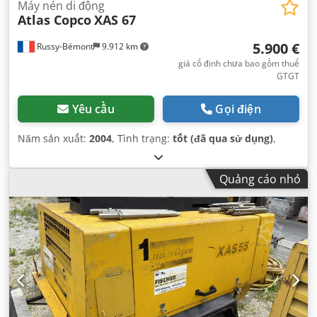
Máy nén di động
Atlas Copco
XAS 67
5.900 €
Russy-Bémont
9.912 km
giá cố định chưa bao gồm thuế
GTGT
Yêu cầu
Gọi điện
Năm sản xuất:
2004
, Tình trạng:
tốt (đã qua sử dụng)
,
Quảng cáo nhỏ