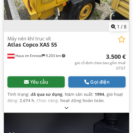
1
/
8
Máy nén khí trục vít
Atlas Copco
XAS 55
3.500 €
Haus im Ennstal
9.203 km
giá cố định chưa bao gồm thuế
GTGT
Yêu cầu
Gọi điện
Tình trạng:
đã qua sử dụng
, Năm sản xuất:
1994
, giờ hoạt
động:
2.674 h
, Chức năng:
hoạt động hoàn toàn
,