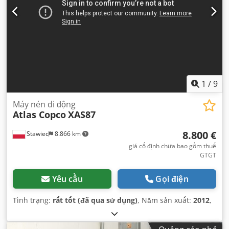
1
/
9
Máy nén di động
Atlas Copco
XAS87
8.800 €
Stawiec
8.866 km
giá cố định chưa bao gồm thuế
GTGT
Yêu cầu
Gọi điện
Tình trạng:
rất tốt (đã qua sử dụng)
, Năm sản xuất:
2012
,