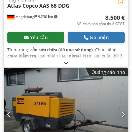
Atlas Copco
XAS 68 DDG
8.500 €
Magdeburg
9.230 km
VB chưa bao gồm thuế GTGT
Yêu cầu
Gọi điện
Tình trạng:
cần sửa chữa (đã qua sử dụng)
, Chức năng:
chưa kiểm tra
, loại nhiên liệu:
diesel
, Năm sản xuất:
2017
,
giờ hoạt động:
1.154 h
,
Quảng cáo nhỏ