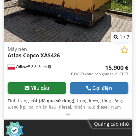
1
/
7
Máy nén
Atlas Copco
XAS426
15.900 €
Wilków
8.848 km
EXW VB chưa bao gồm thuế GTGT
Yêu cầu
Gọi điện
Tình trạng:
tốt (đã qua sử dụng)
, trọng lượng tổng cộng:
5.100 kg
, loại nhiên liệu:
diesel
, nhiên liệu:
diesel
, Năm
sản xuất:
2005
,
Quảng cáo nhỏ