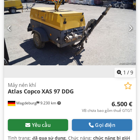
1
/
9
Máy nén khí
Atlas Copco
XAS 97 DDG
6.500 €
Magdeburg
9.230 km
VB chưa bao gồm thuế GTGT
Yêu cầu
Gọi điện
Tình trạng:
đã qua sử dụng
, Chức năng:
chức năng bị giới