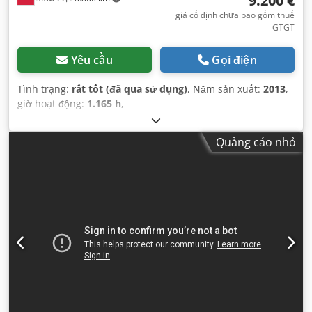
9.200 €
giá cố định chưa bao gồm thuế
GTGT
Yêu cầu
Gọi điện
Tình trạng:
rất tốt (đã qua sử dụng)
, Năm sản xuất:
2013
,
giờ hoạt động:
1.165 h
,
Quảng cáo nhỏ