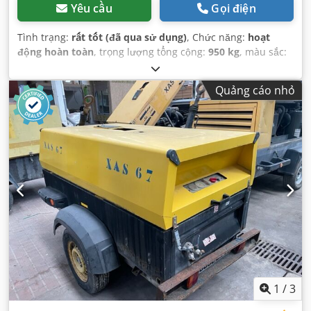
Yêu cầu
Gọi điện
Tình trạng:
rất tốt (đã qua sử dụng)
, Chức năng:
hoạt
động hoàn toàn
, trọng lượng tổng cộng:
950 kg
, màu sắc:
vàng
, loại nhiên liệu:
diesel
, dung tích bình nhiên liệu:
80
l
, nhà sản xuất động cơ:
Deutz D2011L03
, tổng chiều dài:
Quảng cáo nhỏ
3.740 mm
, tổng chiều rộng:
1.410 mm
, tổng chiều cao:
1.360 mm
, công suất:
36 kW (48,95 mã lực)
, lưu lượng thể
tích:
318 m³/giờ
, áp suất làm việc:
7 thanh
, áp suất (tối
thiểu):
4 thanh
, áp suất (tối đa):
8,5 thanh
, mức độ ồn:
98
dB
, Năm sản xuất:
2016
, giờ hoạt động:
1.190 h
, kiểm định
tiếp theo (TÜV):
04/2025
, số máy/phương tiện:
APP418299
,
Thiết bị:
Kiểm tra an toàn UVV
,
1
/
3