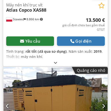
Máy nén khí trục vít
Atlas Copco
XAS88
13.500 €
Stawiec
8.866 km
giá cố định chưa bao gồm thuế
GTGT
Yêu cầu
Gọi điện
Tình trạng:
rất tốt (đã qua sử dụng)
, Năm sản xuất:
2019
,
Thiết bị:
máy nén khí
,
Quảng cáo nhỏ