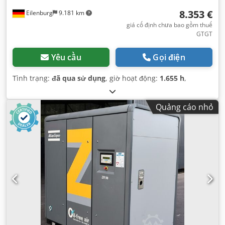
8.353 €
Eilenburg
9.181 km
giá cố định chưa bao gồm thuế
GTGT
Yêu cầu
Gọi điện
Tình trạng:
đã qua sử dụng
, giờ hoạt động:
1.655 h
,
Quảng cáo nhỏ