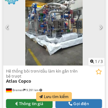
1
/
3
Hệ thống bôi trơn/dầu làm kín gắn trên
bệ trượt
Atlas Copco
Bremen
9.391 km
Lưu tìm kiếm
Thông tin giá
Gọi điện