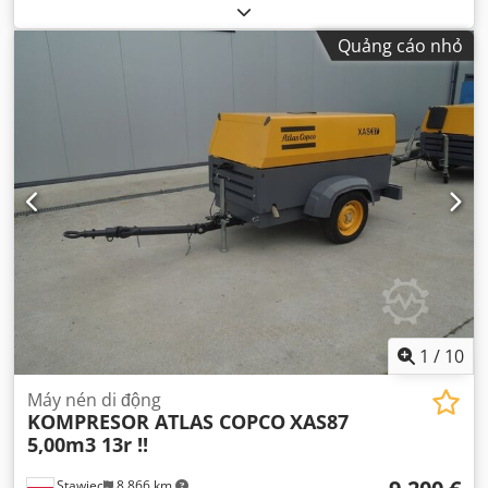
Quảng cáo nhỏ
1
/
10
Máy nén di động
KOMPRESOR ATLAS COPCO
XAS87
5,00m3 13r !!
Stawiec
8.866 km