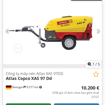
1
/
5
Công ty máy nén Atlas XAS 97DD
Atlas Copco
XAS 97 Dd
10.200 €
Ratingen
9.577 km
EXW giá cố định chưa bao gồm thuế
GTGT