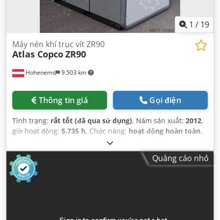
1
/
19
Máy nén khí trục vít ZR90
Atlas Copco
ZR90
Hohenems
9.503 km
Thông tin giá
Gọi điện
Tình trạng:
rất tốt (đã qua sử dụng)
, Năm sản xuất:
2012
,
giờ hoạt động:
5.735 h
, Chức năng:
hoạt động hoàn toàn
,
Quảng cáo nhỏ