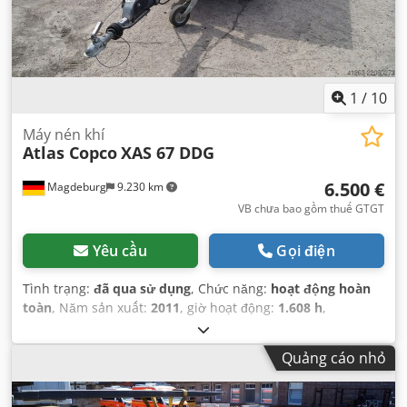
1
/
10
Máy nén khí
Atlas Copco
XAS 67 DDG
6.500 €
Magdeburg
9.230 km
VB chưa bao gồm thuế GTGT
Yêu cầu
Gọi điện
Tình trạng:
đã qua sử dụng
, Chức năng:
hoạt động hoàn
toàn
, Năm sản xuất:
2011
, giờ hoạt động:
1.608 h
,
Quảng cáo nhỏ