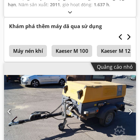
hạn
, Năm sản xuất:
2011
, giờ hoạt động:
1.637 h
,
Khám phá thêm máy đã qua sử dụng
e
Máy nén khí
Kaeser M 100
Kaeser M 121
Quảng cáo nhỏ