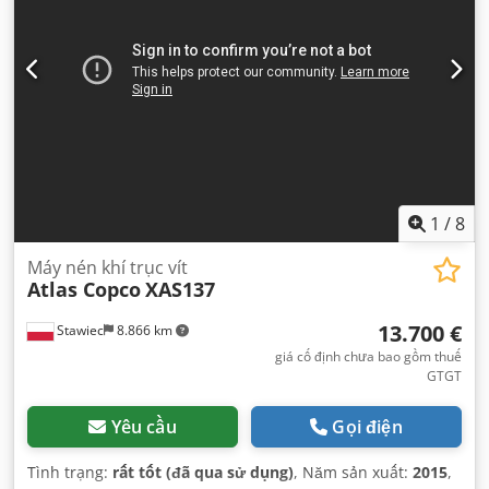
1
/
8
Máy nén khí trục vít
Atlas Copco
XAS137
13.700 €
Stawiec
8.866 km
giá cố định chưa bao gồm thuế
GTGT
Yêu cầu
Gọi điện
Tình trạng:
rất tốt (đã qua sử dụng)
, Năm sản xuất:
2015
,