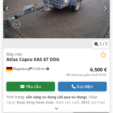
1
/
7
Máy nén
Atlas Copco
XAS 67 DDG
6.500 €
Magdeburg
9.230 km
VB chưa bao gồm thuế GTGT
Yêu cầu
Gọi điện
Tình trạng:
sẵn sàng sử dụng (đã qua sử dụng)
, Chức
năng:
hoạt động hoàn toàn
, Năm sản xuất:
2012
, giờ hoạt
động:
1.680 h
,