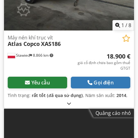
1
/
8
Máy nén khí trục vít
Atlas Copco
XAS186
18.900 €
Stawiec
8.866 km
giá cố định chưa bao gồm thuế
GTGT
Yêu cầu
Gọi điện
Tình trạng:
rất tốt (đã qua sử dụng)
, Năm sản xuất:
2014
,
Quảng cáo nhỏ