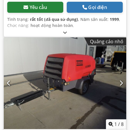
Yêu cầu
Gọi điện
Tình trạng:
rất tốt (đã qua sử dụng)
, Năm sản xuất:
1999
,
Chức năng:
hoạt động hoàn toàn
,
Quảng cáo nhỏ
1
/
8