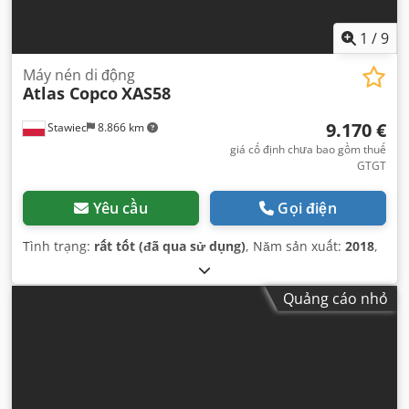
1
/
9
Máy nén di động
Atlas Copco
XAS58
9.170 €
Stawiec
8.866 km
giá cố định chưa bao gồm thuế
GTGT
Yêu cầu
Gọi điện
Tình trạng:
rất tốt (đã qua sử dụng)
, Năm sản xuất:
2018
,
Quảng cáo nhỏ