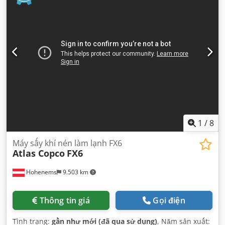
1
/
8
Máy sấy khí nén làm lạnh FX6
Atlas Copco
FX6
Hohenems
9.503 km
Thông tin giá
Gọi điện
Tình trạng:
gần như mới (đã qua sử dụng)
, Năm sản xuất: