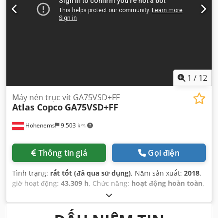
1
/
12
Máy nén trục vít GA75VSD+FF
Atlas Copco
GA75VSD+FF
Hohenems
9.503 km
Thông tin giá
Gọi điện
Tình trạng:
rất tốt (đã qua sử dụng)
, Năm sản xuất:
2018
,
giờ hoạt động:
43.309 h
, Chức năng:
hoạt động hoàn toàn
,