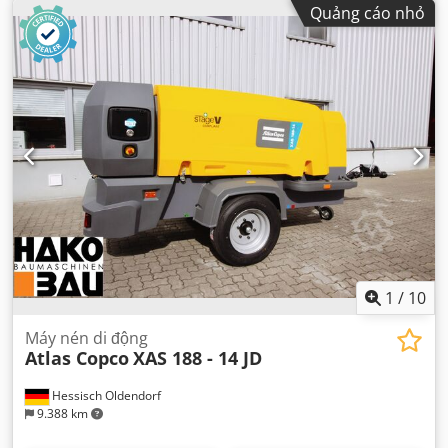
Quảng cáo nhỏ
1
/
10
Máy nén di động
Atlas Copco
XAS 188 - 14 JD
Hessisch Oldendorf
9.388 km