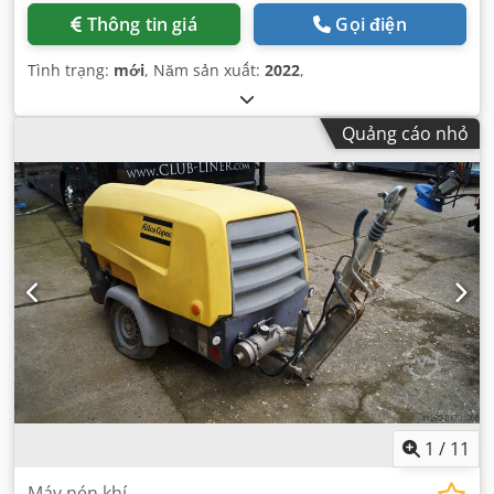
Thông tin giá
Gọi điện
Tình trạng:
mới
, Năm sản xuất:
2022
,
Quảng cáo nhỏ
1
/
11
Máy nén khí