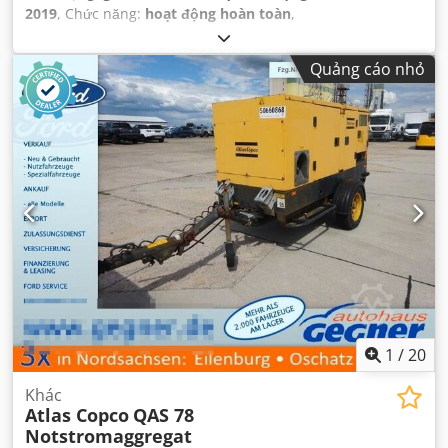
2019
, Chức năng:
hoạt động hoàn toàn
,
Quảng cáo nhỏ
1
/
20
Khác
Atlas Copco
QAS 78
Notstromaggregat