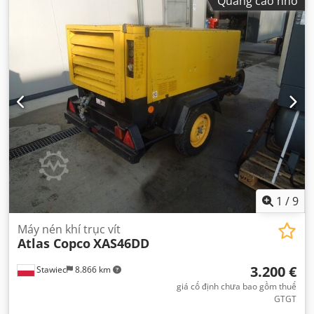
Quảng cáo nhỏ
1
/
9
Máy nén khí trục vít
Atlas Copco
XAS46DD
3.200 €
Stawiec
8.866 km
giá cố định chưa bao gồm thuế
GTGT