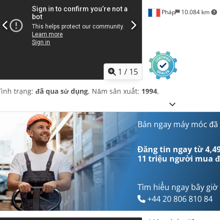
Pháp
10.084 km
1
/
15
Tình trạng:
đã qua sử dụng
, Năm sản xuất:
1994
,
Bán ngay máy móc đã
Đăng tin ngay từ 4,49
11 triệu người mua
đ
Tìm hiểu ngay bây giờ
+44 20 806 810 84