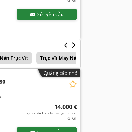
GTGT
Gửi yêu cầu
Nén Trục Vít
Trục Vít Máy Nén Khí-Msk Tôi
Máy 
Quảng cáo nhỏ
80
14.000 €
giá cố định chưa bao gồm thuế
GTGT