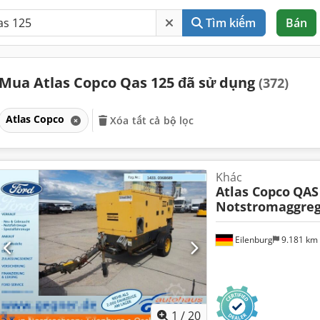
Tìm kiếm
Bán
Mua Atlas Copco Qas 125 đã sử dụng
(372)
Atlas Copco
Xóa tất cả bộ lọc
Khác
Atlas Copco
QAS
Notstromaggreg
Eilenburg
9.181 km
1
/
20