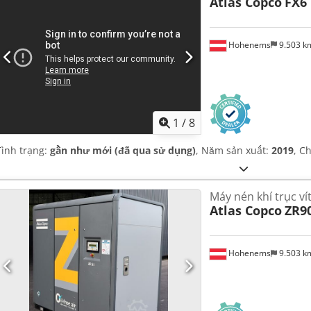
Atlas Copco
FX6
Hohenems
9.503 
1
/
8
Tình trạng:
gần như mới (đã qua sử dụng)
, Năm sản xuất:
2019
, C
Máy nén khí trục ví
Atlas Copco
ZR9
Hohenems
9.503 