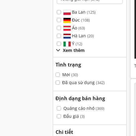
Ba Lan
(125)
Đức
(108)
Áo
(63)
Hà Lan
(20)
Ý
(12)
Xem thêm
Tình trạng
Mới
(30)
Đã qua sử dụng
(342)
Định dạng bán hàng
Quảng cáo nhỏ
(369)
Đấu giá
(3)
Chi tiết