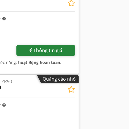
km
Thông tin giá
hức năng:
hoạt động hoàn toàn
,
Quảng cáo nhỏ
t ZR90
0
km