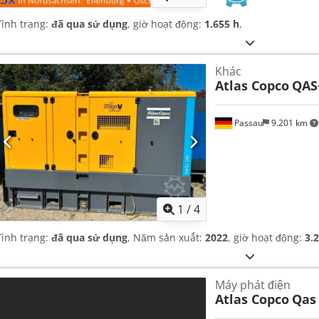
Tình trạng:
đã qua sử dụng
, giờ hoạt động:
1.655 h
,
Khác
Atlas Copco
QAS
Passau
9.201 km
1
/
4
Tình trạng:
đã qua sử dụng
, Năm sản xuất:
2022
, giờ hoạt động:
3.
Máy phát điện
Atlas Copco
Qas