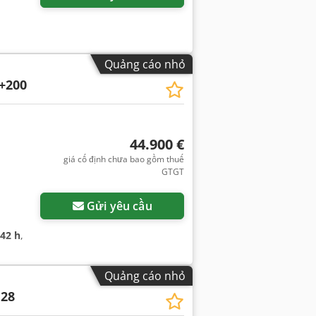
Quảng cáo nhỏ
+200
44.900 €
giá cố định chưa bao gồm thuế
GTGT
Gửi yêu cầu
242 h
,
Quảng cáo nhỏ
 28