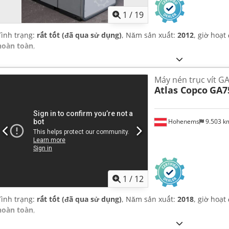
1
/
19
Tình trạng:
rất tốt (đã qua sử dụng)
, Năm sản xuất:
2012
, giờ hoạt
hoàn toàn
,
Máy nén trục vít 
Atlas Copco
GA7
Hohenems
9.503 
1
/
12
Tình trạng:
rất tốt (đã qua sử dụng)
, Năm sản xuất:
2018
, giờ hoạt
hoàn toàn
,