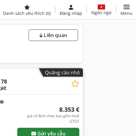
Ngôn ngữ
Danh sách yêu thích
(0)
Đăng nhập
Menu
Liên quan
Quảng cáo nhỏ
 78
at
8.353 €
giá cố định chưa bao gồm thuế
GTGT
Gửi yêu cầu