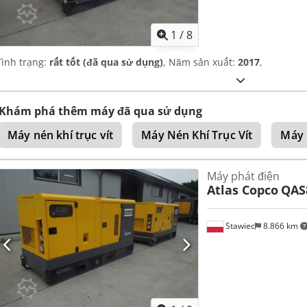
1
/
8
Tình trạng:
rất tốt (đã qua sử dụng)
, Năm sản xuất:
2017
,
Khám phá thêm máy đã qua sử dụng
Máy nén khí trục vít
Máy Nén Khí Trục Vít
Máy 
Máy phát điện
Atlas Copco
QAS
Stawiec
8.866 km