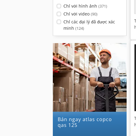
Chỉ với hình ảnh
(371)
Chỉ với video
(90)
Chỉ các đại lý đã được xác
minh
(124)
Bán ngay atlas copco
qas 125