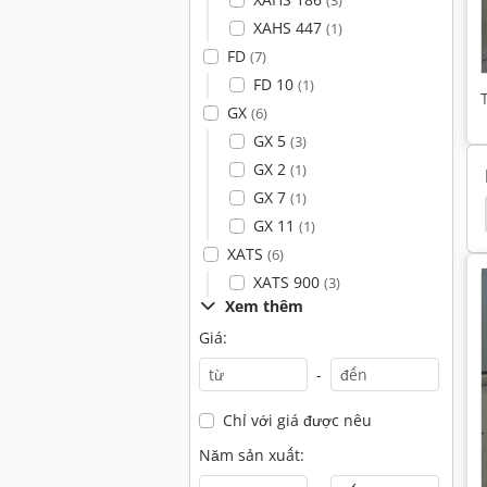
(3)
XAHS 447
(1)
FD
(7)
FD 10
(1)
GX
(6)
GX 5
(3)
GX 2
(1)
GX 7
(1)
Máy Phát Điện Đến
Máy Phát Điện Hút Thuốc Lá
GX 11
(1)
XATS
(6)
XATS 900
(3)
Xem thêm
Giá:
-
Chỉ với giá được nêu
Năm sản xuất: