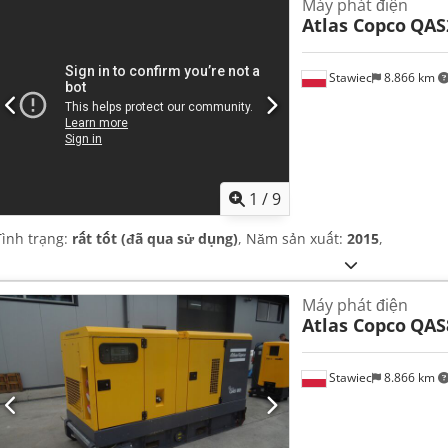
Máy phát điện
Atlas Copco
QAS
Stawiec
8.866 km
1
/
9
Tình trạng:
rất tốt (đã qua sử dụng)
, Năm sản xuất:
2015
,
Máy phát điện
Atlas Copco
QAS
Stawiec
8.866 km