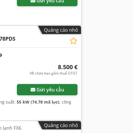
Gửi yêu cầu
Quảng cáo nhỏ
78PDS
8.500 €
VB chưa bao gồm thuế GTGT
Gửi yêu cầu
ông suất:
55 kW (74,78 mã lực)
, công
Quảng cáo nhỏ
m lạnh FX6