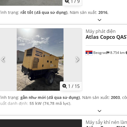
1
/
9
Tình trạng:
rất tốt (đã qua sử dụng)
, Năm sản xuất:
2016
,
Máy phát điện
Atlas Copco
QAS
Beograd
8.754 km
1
/
15
Tình trạng:
gần như mới (đã qua sử dụng)
, Năm sản xuất:
2003
, c
suất danh định:
55 kW (74,78 mã lực)
,
Máy sấy khí nén là