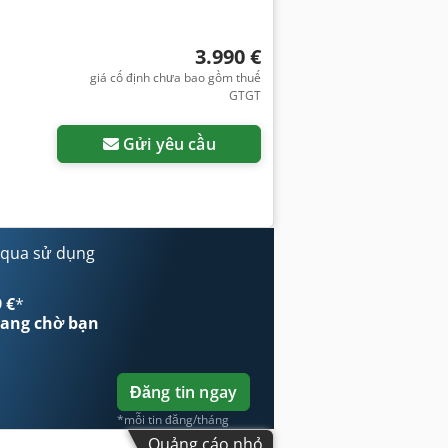
3.990 €
giá cố định chưa bao gồm thuế
GTGT
Gửi yêu cầu
 qua sử dụng
 €
*
ang chờ bạn
Đăng tin ngay
*mỗi tin đăng/tháng
Quảng cáo nhỏ