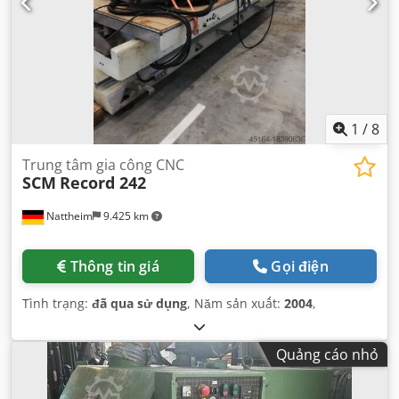
1
/
8
Trung tâm gia công CNC
SCM
Record 242
Nattheim
9.425 km
Thông tin giá
Gọi điện
Tình trạng:
đã qua sử dụng
, Năm sản xuất:
2004
,
Quảng cáo nhỏ