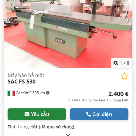
1
/
8
Máy bào bề mặt
SAC
FS 530
2.400 €
Cantù
9.595 km
VB VAT không thể hiển thị riêng biệt
Yêu cầu
Gọi điện
Tình trạng:
tốt (đã qua sử dụng)
,