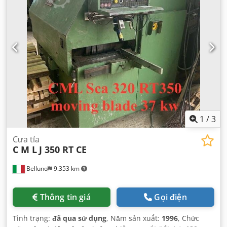
1
/
3
Cưa tỉa
C M L
J 350 RT CE
Belluno
9.353 km
Thông tin giá
Gọi điện
Tình trạng:
đã qua sử dụng
, Năm sản xuất:
1996
, Chức