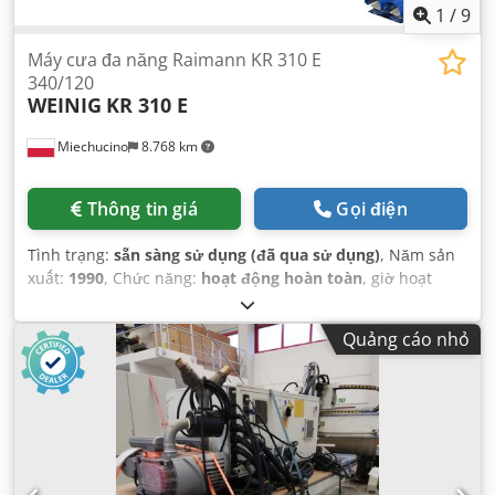
1
/
9
Máy cưa đa năng Raimann KR 310 E
340/120
WEINIG
KR 310 E
Miechucino
8.768 km
Thông tin giá
Gọi điện
Tình trạng:
sẵn sàng sử dụng (đã qua sử dụng)
, Năm sản
xuất:
1990
, Chức năng:
hoạt động hoàn toàn
, giờ hoạt
động:
4.452 h
, chiều cao cắt (tối đa):
120 mm
, độ sâu cắt:
340 mm
, đường kính chính của lưỡi cưa:
380 mm
,
Quảng cáo nhỏ