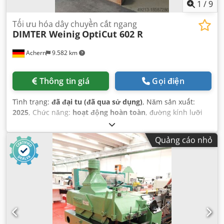
1
/
9
Tối ưu hóa dây chuyền cắt ngang
DIMTER Weinig
OptiCut 602 R
Achern
9.582 km
Thông tin giá
Gọi điện
Tình trạng:
đã đại tu (đã qua sử dụng)
, Năm sản xuất:
2025
, Chức năng:
hoạt động hoàn toàn
, đường kính lưỡi
cưa:
700 mm
, truyền động cưa:
15.000 W
, công suất động
cơ servo:
11.000 W
,
Quảng cáo nhỏ