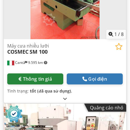
1
/
8
Máy cưa nhiều lưỡi
COSMEC
SM 100
Cantù
9.595 km
Thông tin giá
Gọi điện
Tình trạng:
tốt (đã qua sử dụng)
,
Quảng cáo nhỏ