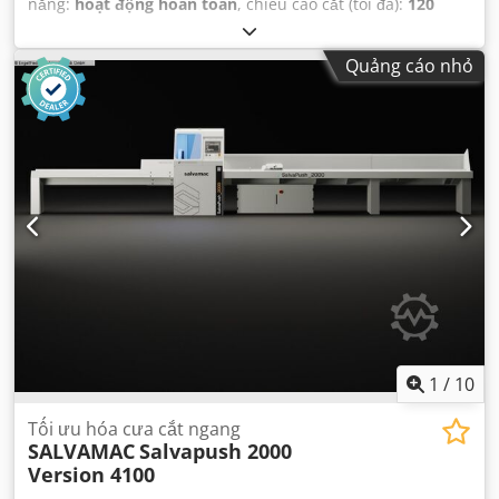
năng:
hoạt động hoàn toàn
, chiều cao cắt (tối đa):
120
mm
, chiều rộng cắt (tối đa):
350 mm
,
Quảng cáo nhỏ
1
/
10
Tối ưu hóa cưa cắt ngang
SALVAMAC
Salvapush 2000
Version 4100