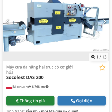
1
/
13
Máy cưa đa năng hai trục có cơ giới
hóa
Socolest
DAS 200
Miechucino
8.768 km
Thông tin giá
Gọi điện
Tình trạng:
gần như mới (đã qua sử dụng)
,