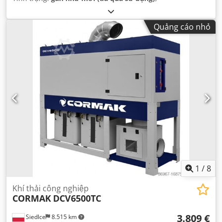
Quảng cáo nhỏ
1
/
8
Khí thải công nghiệp
CORMAK
DCV6500TC
3.809 €
Siedlce
8.515 km