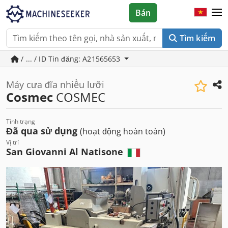
Bán
Tìm kiếm
/ ... / ID Tin đăng: A21565653
Máy cưa đĩa nhiều lưỡi
Cosmec
COSMEC
Tình trạng
Đã qua sử dụng
(hoạt động hoàn toàn)
Vị trí
San Giovanni Al Natisone