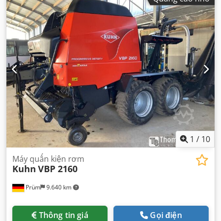
1
/
10
Máy quấn kiện rơm
Kuhn
VBP 2160
Prüm
9.640 km
Thông tin giá
Gọi điện