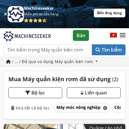
Machineseeker
Đến ứng dụng
Miễn phí tại cửa hàng
Bán
Tìm kiếm
/ ... / Đã qua sử dụng Máy quấn kiện rơm
Mua Máy quấn kiện rơm đã sử dụng
(2)
Bộ lọc
Liên quan
Máy móc nông nghiệp
Công n
Xóa tất cả bộ lọc
Quảng cáo nhỏ