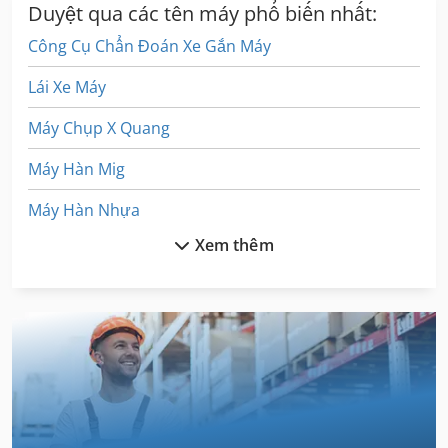
Duyệt qua các tên máy phổ biến nhất:
Công Cụ Chẩn Đoán Xe Gắn Máy
Lái Xe Máy
Máy Chụp X Quang
Máy Hàn Mig
Máy Hàn Nhựa
Xem thêm
Máy Làm Sạch Và Khử Trùng
Máy Lên Men
Máy Tiện Cam
Máy Tiện Chính Xác
Máy Tiện Cnc