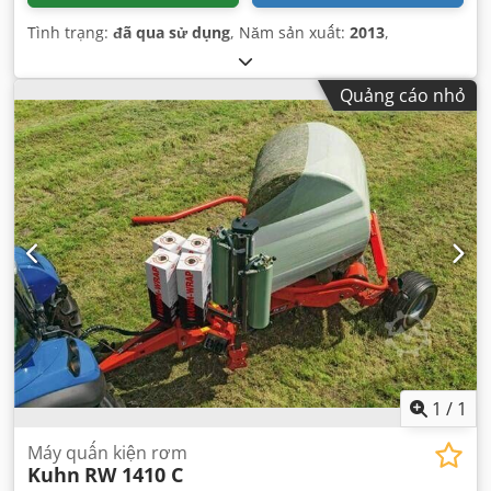
Tình trạng:
đã qua sử dụng
, Năm sản xuất:
2013
,
Quảng cáo nhỏ
1
/
1
Máy quấn kiện rơm
Kuhn
RW 1410 C