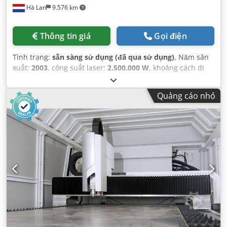
Hà Lan
9.576 km
Thông tin giá
Gọi điện
Tình trạng:
sẵn sàng sử dụng (đã qua sử dụng)
, Năm sản
xuất:
2003
, công suất laser:
2.500.000 W
, khoảng cách di
chuyển trục X:
65.000 mm
, số lượng trục:
4
,
Quảng cáo nhỏ