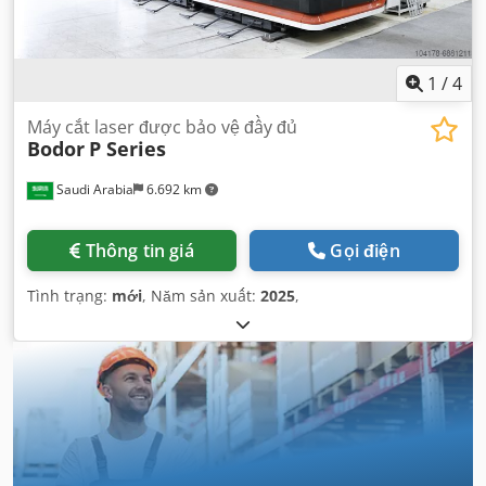
1
/
4
Máy cắt laser được bảo vệ đầy đủ
Bodor
P Series
Saudi Arabia
6.692 km
Thông tin giá
Gọi điện
Tình trạng:
mới
, Năm sản xuất:
2025
,