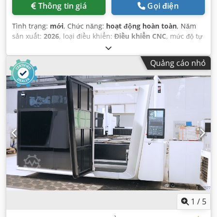
Thông tin giá
Gọi điện
Tình trạng:
mới
, Chức năng:
hoạt động hoàn toàn
, Năm
sản xuất:
2026
, loại điều khiển:
Điều khiển CNC
, mức độ tự
động hóa:
bán tự động
, loại kích hoạt:
điện
, nhà sản xuất
bộ điều khiển:
Bodor
, loại laser:
laser sợi quang
,
Quảng cáo nhỏ
1
/
5