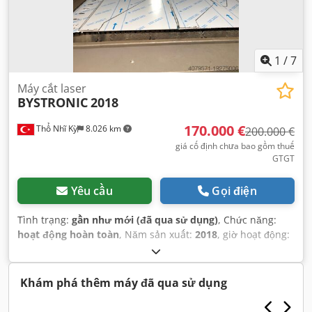
1
/
7
Máy cắt laser
BYSTRONIC
2018
170.000 €
Thổ Nhĩ Kỳ
8.026 km
200.000 €
giá cố định chưa bao gồm thuế
GTGT
Yêu cầu
Gọi điện
Tình trạng:
gần như mới (đã qua sử dụng)
, Chức năng:
hoạt động hoàn toàn
, Năm sản xuất:
2018
, giờ hoạt động:
5.666 h
, giờ hoạt động laser:
5.666 h
, công suất laser:
6.000
W
, độ dày tấm (tối đa):
25 mm
, độ dày tấm thép (tối đa):
25
mm
, độ dày tấm nhôm (tối đa):
30 mm
, độ dày tấm đồng
Khám phá thêm máy đã qua sử dụng
thau (tối đa):
15 mm
, độ dày tấm đồng (tối đa):
12 mm
, tốc
độ định vị:
100 m/phút
, độ chính xác định vị:
0,05 mm
, độ