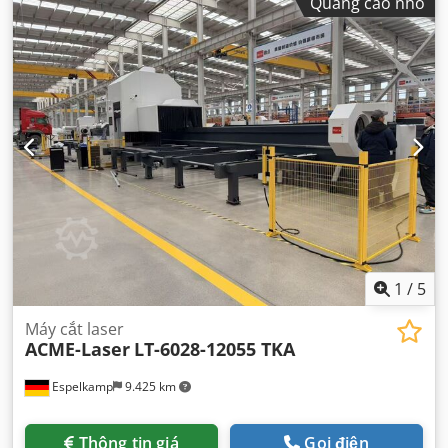
Quảng cáo nhỏ
1
/
5
Máy cắt laser
ACME-Laser
LT-6028-12055 TKA
Espelkamp
9.425 km
Thông tin giá
Gọi điện