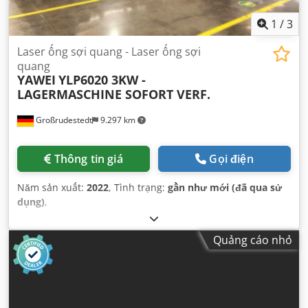
1
/
3
Laser ống sợi quang - Laser ống sợi
quang
YAWEI
YLP6020 3KW -
LAGERMASCHINE SOFORT VERF.
Großrudestedt
9.297 km
Thông tin giá
Gọi điện
Năm sản xuất:
2022
, Tình trạng:
gần như mới (đã qua sử
dụng)
,
Quảng cáo nhỏ