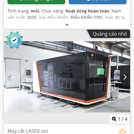
Tình trạng:
mới
, Chức năng:
hoạt động hoàn toàn
, Năm
sản xuất:
2026
, loại điều khiển:
Điều khiển CNC
, mức độ tự
động hóa:
bán tự động
, công suất laser:
12.000 W
, độ dày
tấm (tối đa):
30 mm
, độ dày tấm thép (tối đa):
30 mm
, độ
Quảng cáo nhỏ
dày tấm thép không gỉ (tối đa):
25 mm
, độ dày tấm nhôm
(tối đa):
25 mm
, độ dày tấm đồng thau (tối đa):
5 mm
, độ
dày tấm đồng (tối đa):
5 mm
, Đường kính ống (tối đa):
550
mm
, Chiều dài ống (tối đa):
12.000 mm
, chiều dài làm việc:
12.000 mm
, Thiết bị:
Dấu CE, bộ làm mát, dừng khẩn cấp,
hút bụi, hút khói, hệ thống bôi trơn tập trung, rào chắn
ánh sáng an toàn, tài liệu / sổ tay hướng dẫn
,
1
/
4
Máy cắt LASER sợi