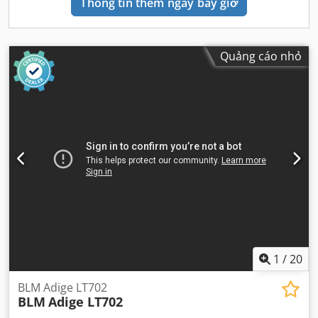
Thông tin thêm ngay bây giờ
Quảng cáo nhỏ
1
/
20
BLM Adige LT702
BLM
Adige LT702