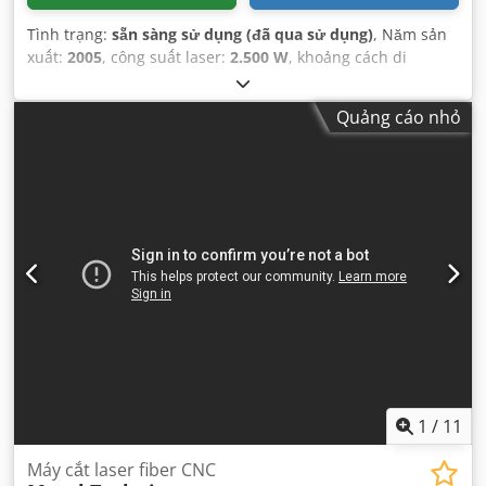
Tình trạng:
sẵn sàng sử dụng (đã qua sử dụng)
, Năm sản
xuất:
2005
, công suất laser:
2.500 W
, khoảng cách di
chuyển trục X:
8.750 mm
, khoảng cách di chuyển trục Y:
1.270 mm
, khoảng cách di chuyển trục Z:
375 mm
, số
Quảng cáo nhỏ
lượng trục:
7
,
1
/
11
Máy cắt laser fiber CNC