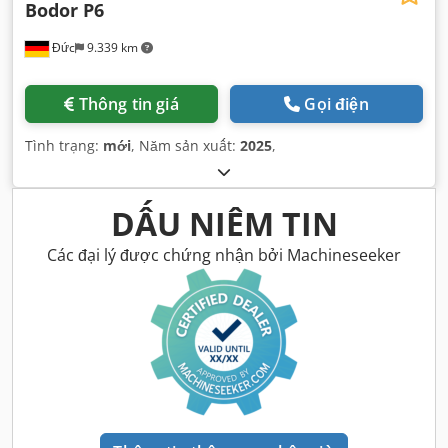
Bodor P6
Đức
9.339 km
Thông tin giá
Gọi điện
Tình trạng:
mới
, Năm sản xuất:
2025
,
DẤU NIÊM TIN
Các đại lý được chứng nhận bởi Machineseeker