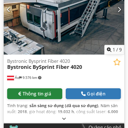
1
/
9
Bystronic Bysprint Fiber 4020
Bystronic
BySprint Fiber 4020
Áo
9.576 km
Thông tin giá
Gọi điện
Tình trạng:
sẵn sàng sử dụng (đã qua sử dụng)
, Năm sản
xuất:
2018
, giờ hoạt động:
19.032 h
, công suất laser:
6.000
W
, khoảng cách di chuyển trục X:
4.000 mm
, khoảng cách
di chuyển trục Y:
2.000 mm
, số lượng trục:
3
,
Quảng cáo nhỏ