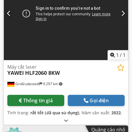
1
/
1
Máy cắt laser
YAWEI
HLF2060 8KW
Großrudestedt
9.297 km
Thông tin giá
Gọi điện
Tình trạng:
rất tốt (đã qua sử dụng)
, Năm sản xuất:
2022
,
Quảng cáo nhỏ