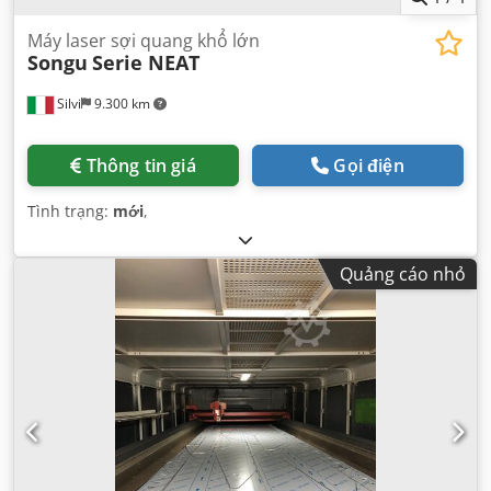
Máy laser sợi quang khổ lớn
Songu
Serie NEAT
Silvi
9.300 km
Thông tin giá
Gọi điện
Tình trạng:
mới
,
Quảng cáo nhỏ