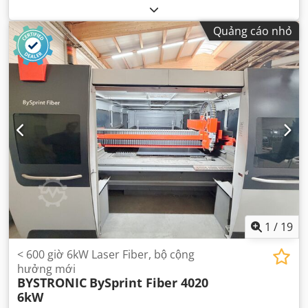
W
, khoảng cách di chuyển trục X:
4.064 mm
, khoảng cách
di chuyển trục Y:
2.032 mm
, khoảng cách di chuyển trục Z:
Quảng cáo nhỏ
100 mm
, số lượng trục:
3
,
1
/
19
< 600 giờ 6kW Laser Fiber, bộ cộng
hưởng mới
BYSTRONIC
BySprint Fiber 4020
6kW