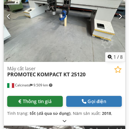
1
/
8
Máy cắt laser
PROMOTEC
KOMPACT KT 25120
Calcinato
9.509 km
Thông tin giá
Gọi điện
Tình trạng:
tốt (đã qua sử dụng)
, Năm sản xuất:
2018
,