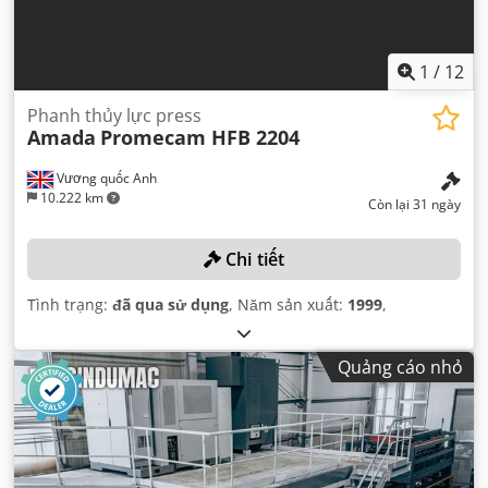
1
/
12
Phanh thủy lực press
Amada
Promecam HFB 2204
Vương quốc Anh
10.222 km
Còn lại 31 ngày
Chi tiết
Tình trạng:
đã qua sử dụng
, Năm sản xuất:
1999
,
Quảng cáo nhỏ