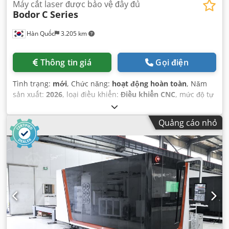
Máy cắt laser được bảo vệ đầy đủ
Bodor
C Series
Hàn Quốc
3.205 km
Thông tin giá
Gọi điện
Tình trạng:
mới
, Chức năng:
hoạt động hoàn toàn
, Năm
sản xuất:
2026
, loại điều khiển:
Điều khiển CNC
, mức độ tự
động hóa:
bán tự động
, loại kích hoạt:
điện
, nhà sản xuất
bộ điều khiển:
Bodor
,
Quảng cáo nhỏ