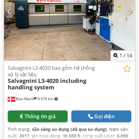
1
/
14
Salvagnini L3-4020 bao gồm hệ thống
xử lý vật liệu
Salvagnini
L3-4020 including
handling system
Đan Mạch
9.576 km
Thông tin giá
Gọi điện
Tình trạng:
sẵn sàng sử dụng (đã qua sử dụng)
, Năm sản
xuất:
2017
, giờ hoạt động:
10.500 h
, công suất laser:
6.000