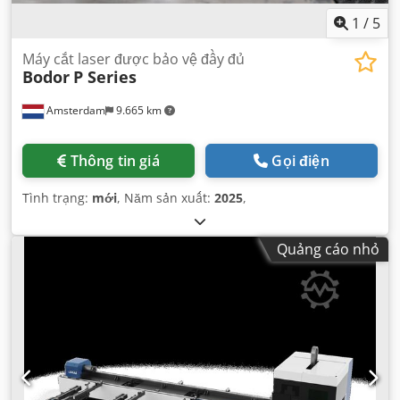
1
/
5
Máy cắt laser được bảo vệ đầy đủ
Bodor
P Series
Amsterdam
9.665 km
Thông tin giá
Gọi điện
Tình trạng:
mới
, Năm sản xuất:
2025
,
Quảng cáo nhỏ