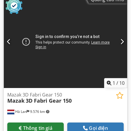
1
/
10
Mazak 3D Fabri Gear 150
Mazak
3D Fabri Gear 150
Hà Lan
9.576 km
Thông tin giá
Gọi điện