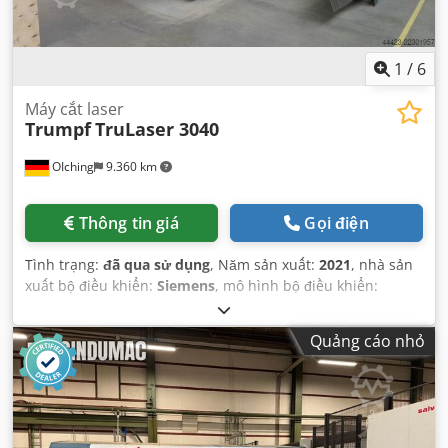
1
/
6
Máy cắt laser
Trumpf
TruLaser 3040
OIching
9.360 km
Thông tin giá
Gọi điện
Tình trạng:
đã qua sử dụng
, Năm sản xuất:
2021
, nhà sản
xuất bộ điều khiển:
Siemens
, mô hình bộ điều khiển:
SINUMERIK 840D SL Steuerung
,
Quảng cáo nhỏ