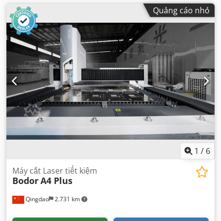
Quảng cáo nhỏ
1
/
6
Máy cắt Laser tiết kiệm
Bodor
A4 Plus
Qingdao
2.731 km