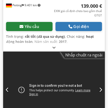
139.000 €
Peiting
9.401 km
EXW giá cố định chưa bao gồm thuế
GTGT
Yêu cầu
Gọi điện
Tình trạng:
rất tốt (đã qua sử dụng)
, Chức năng:
hoạt
động hoàn toàn
, Năm sản xuất:
2017
,
Nhấp chuột ra ngoài