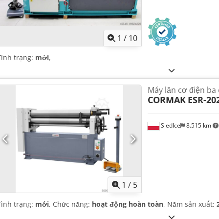
1
/
10
Tình trạng:
mới
,
Máy lăn cơ điện ba 
CORMAK
ESR-202
Siedlce
8.515 km
1
/
5
Tình trạng:
mới
, Chức năng:
hoạt động hoàn toàn
, Năm sản xuất: