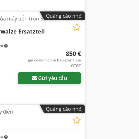
Quảng cáo nhỏ
của máy uốn tròn 3
walze Ersatzteil
km
850 €
giá cố định chưa bao gồm thuế
GTGT
Gửi yêu cầu
Quảng cáo nhỏ
y điện
km