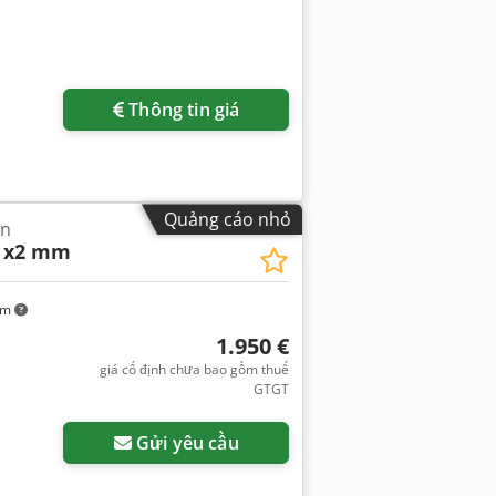
Thông tin giá
Quảng cáo nhỏ
ộn
 x2 mm
km
1.950 €
giá cố định chưa bao gồm thuế
GTGT
Gửi yêu cầu