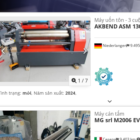
Máy uốn tôn - 3 cu
AKBEND
ASM 130
Niederlangen
9.49
1
/
7
Tình trạng:
mới
, Năm sản xuất:
2024
,
Máy cán tấm
MG srl
M2006 E
Cesena
9.403 km