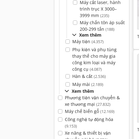
Máy cắt laser, hành
trình trục X 3000–
3999 mm
(235)
Máy chấn tôn áp suất
200-299 tấn
(188)
Xem thêm
Máy tiện
(4.357)
Phụ kiện và phụ tùng
thay thế cho máy gia
công kim loại và máy
công cụ
(4.087)
Hàn & cắt
(2.536)
Máy mài
(2.189)
Xem thêm
Phương tiện vận chuyển &
xe thương mại
(27.832)
Máy chế biến gỗ
(12.169)
Công nghệ tự động hóa
(9.153)
Xe nâng & thiết bị vận