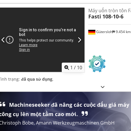
Máy uốn tròn tôn F
Fasti
108-10-6
Gütersloh
9.454 k
1
/
10
Tình trạng:
đã qua sử dụng
,
Machineseeker đã nâng các cuộc đấu giá máy
công cụ lên một tầm cao mới.
Christoph Bobe, Amann Werkzeugmaschinen GmbH