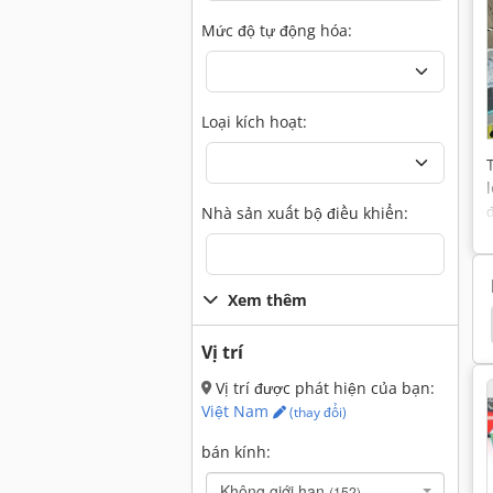
Mức độ tự động hóa:
Loại kích hoạt:
Nhà sản xuất bộ điều khiển:
Xem thêm
Durma
Claas Unitrac St 30
Kubota St 30
Vị trí
Vị trí được phát hiện của bạn:
Việt Nam
(thay đổi)
bán kính:
Không giới hạn
(152)