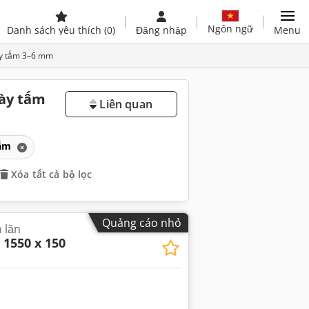
Ngôn ngữ
Danh sách yêu thích
(0)
Đăng nhập
Menu
ày tấm 3–6 mm
dày tấm
Liên quan
tấm
Xóa tất cả bộ lọc
Quảng cáo nhỏ
 lăn
 1550 x 150