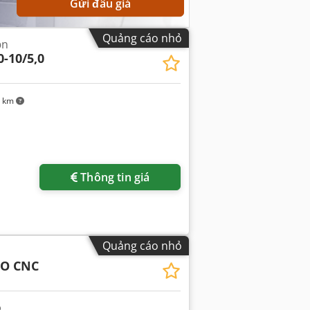
Gửi đấu giá
Quảng cáo nhỏ
ộn
-10/5,0
5 km
Thông tin giá
Quảng cáo nhỏ
VO CNC