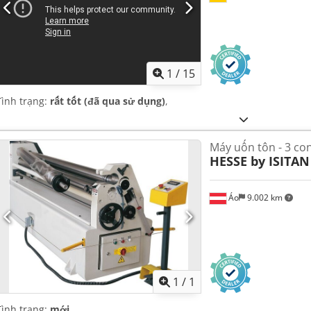
1
/
15
Tình trạng:
rất tốt (đã qua sử dụng)
,
Máy uốn tôn - 3 con
HESSE by ISITAN
Áo
9.002 km
Yêu cầu th
1
/
1
Tình trạng:
mới
,