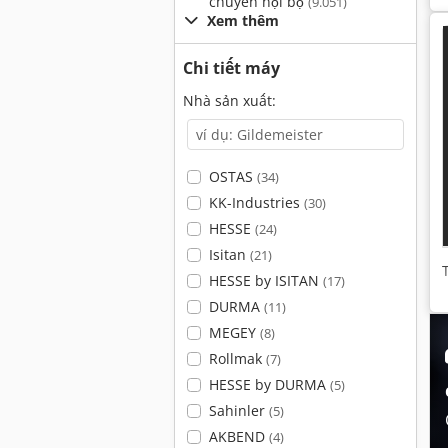
chuyển nội bộ
(9.051)
Xem thêm
Chi tiết máy
Nhà sản xuất:
OSTAS
(34)
KK-Industries
(30)
HESSE
(24)
Isitan
(21)
HESSE by ISITAN
(17)
DURMA
(11)
MEGEY
(8)
Rollmak
(7)
HESSE by DURMA
(5)
Sahinler
(5)
AKBEND
(4)