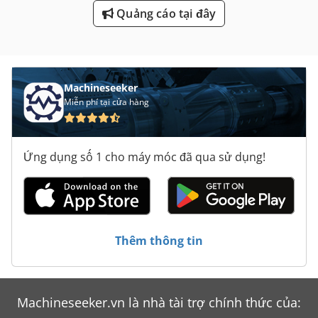
Máy Đo Chiều Cao
Quảng cáo tại đây
Ngoài Máy Mài Ống Tròn
Trượt Bánh Xe Máy Mài Đánh Bóng Máy Đầm Bóng
Machineseeker
Miễn phí tại cửa hàng
Ứng dụng số 1 cho máy móc đã qua sử dụng!
Thêm thông tin
Machineseeker.vn là nhà tài trợ chính thức của: