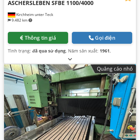
ASCHERSLEBEN
SFBE 1100/4000
Kirchheim unter Teck
9.482 km
Thông tin giá
Gọi điện
Tình trạng:
đã qua sử dụng
, Năm sản xuất:
1961
,
Quảng cáo nhỏ