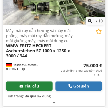
1
/
10
Máy mài ray dẫn hướng và máy mài
phẳng, máy mài ray dẫn hướng, máy
mài giường máy, máy mài dụng cụ
WMW FRITZ HECKERT
Aschersleben
SZ 1000 x 1250 x
3000 / 344
75.000 €
Hessisch Lichtenau
9.387 km
giá cố định chưa bao gồm thuế
GTGT
Yêu cầu
Gọi điện
Tình trạng:
đã qua sử dụng
,