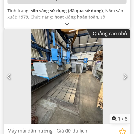
Tình trạng:
sẵn sàng sử dụng (đã qua sử dụng)
, Năm sản
xuất:
1979
, Chức năng:
hoạt động hoàn toàn
, số
máy/phương tiện:
2.4212.06
, chiều rộng mài:
1.450 mm
,
trọng lượng phôi (tối đa):
11.000 kg
, chiều dài mài:
3.000
Quảng cáo nhỏ
mm
, chiều rộng bàn:
3.000 mm
, chiều dài bàn:
1.250 mm
,
1
/
8
Máy mài dẫn hướng - Giá đỡ du lịch