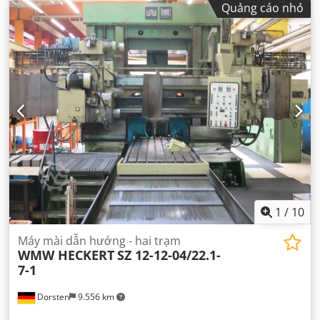
Quảng cáo nhỏ
1
/
10
Máy mài dẫn hướng - hai trạm
WMW HECKERT
SZ 12-12-04/22.1-
7-1
Dorsten
9.556 km