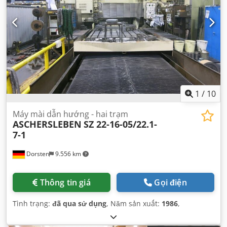
1
/
10
Máy mài dẫn hướng - hai trạm
ASCHERSLEBEN
SZ 22-16-05/22.1-
7-1
Dorsten
9.556 km
Thông tin giá
Gọi điện
Tình trạng:
đã qua sử dụng
, Năm sản xuất:
1986
,