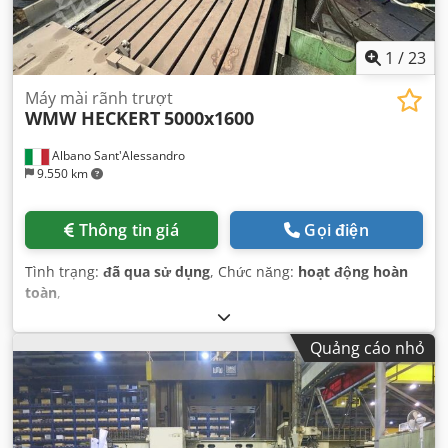
1
/
23
Máy mài rãnh trượt
WMW HECKERT
5000x1600
Albano Sant'Alessandro
9.550 km
Thông tin giá
Gọi điện
Tình trạng:
đã qua sử dụng
, Chức năng:
hoạt động hoàn
toàn
,
Quảng cáo nhỏ