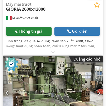
Máy mài trượt
GIORIA
2600x12000
Milan
9.599 km
Thông tin giá
Gọi điện
Tình trạng:
đã qua sử dụng
, Năm sản xuất:
2000
, Chức
năng:
hoạt động hoàn toàn
, chiều rộng mài:
2.600 mm
,
trọng lượng phôi (tối đa):
35.000 kg
, chiều dài mài:
12.000
mm
, khoảng cách giữa các giá đỡ:
2.800 mm
, chiều cao
Quảng cáo nhỏ
mài:
1.600 mm
,