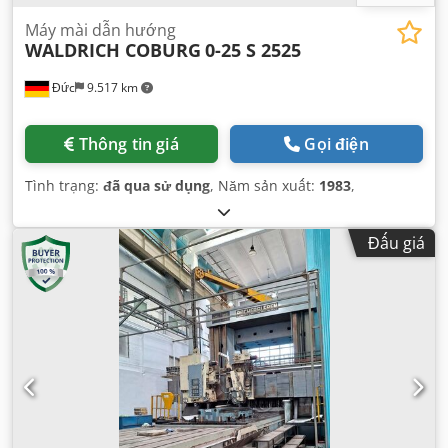
Máy mài dẫn hướng
WALDRICH COBURG
0-25 S 2525
Đức
9.517 km
Thông tin giá
Gọi điện
Tình trạng:
đã qua sử dụng
, Năm sản xuất:
1983
,
Đấu giá