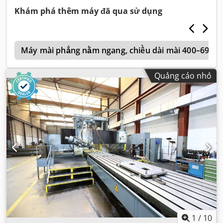
Khám phá thêm máy đã qua sử dụng
ụ
Máy mài phẳng nằm ngang, chiều dài mài 400–699 
Quảng cáo nhỏ
1
/
10