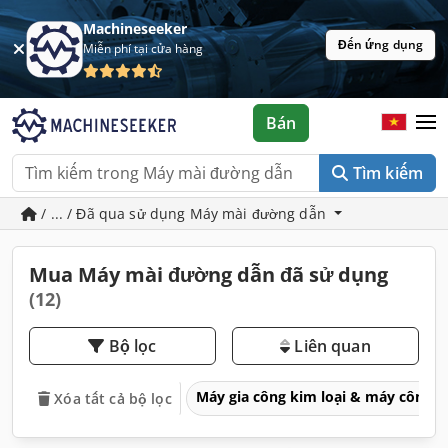
Machineseeker
Đến ứng dụng
Miễn phí tại cửa hàng
Bán
Tìm kiếm
/ ... / Đã qua sử dụng Máy mài đường dẫn
Mua Máy mài đường dẫn đã sử dụng
(12)
Bộ lọc
Liên quan
Máy gia công kim loại & máy công 
Xóa tất cả bộ lọc