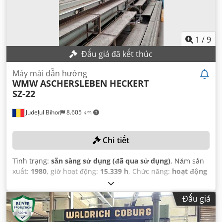
1
/
9
Đấu giá đã kết thúc
Máy mài dẫn hướng
WMW ASCHERSLEBEN
HECKERT
SZ-22
Județul Bihor
8.605 km
Chi tiết
Tình trạng:
sẵn sàng sử dụng (đã qua sử dụng)
, Năm sản
xuất:
1980
, giờ hoạt động:
15.339 h
, Chức năng:
hoạt động
hoàn toàn
, chiều rộng mài:
2.650 mm
, chiều dài mài:
11.500 mm
, tải trọng bàn:
10.000 kg
, chiều cao mài:
2.000
Đấu giá
mm
, đường kính bánh mài:
600 mm
,