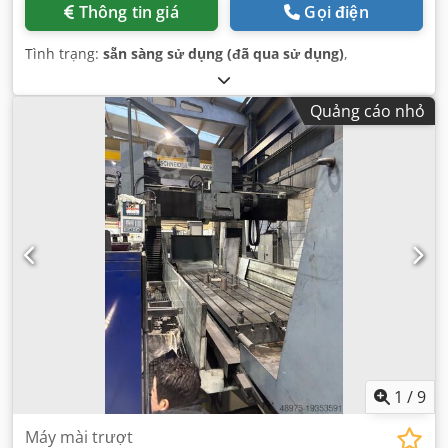
Thông tin giá
Gọi điện
Tình trạng:
sẵn sàng sử dụng (đã qua sử dụng)
,
Quảng cáo nhỏ
1
/
9
Máy mài trượt