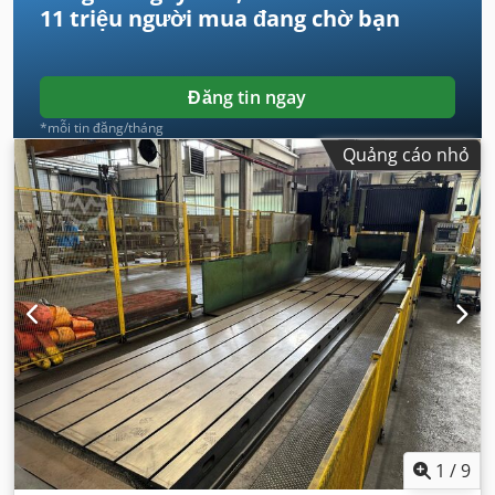
11 triệu người mua
đang chờ bạn
Đăng tin ngay
*mỗi tin đăng/tháng
Quảng cáo nhỏ
1
/
9