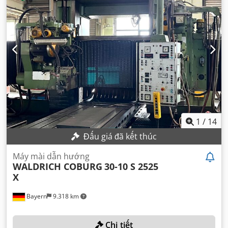
1
/
14
Đấu giá đã kết thúc
Máy mài dẫn hướng
WALDRICH COBURG
30-10 S 2525
X
Bayern
9.318 km
Chi tiết