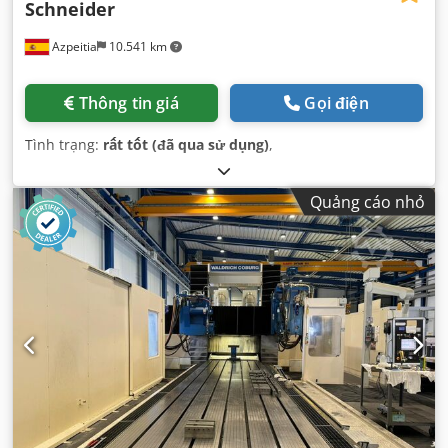
Schneider
Azpeitia
10.541 km
Thông tin giá
Gọi điện
Tình trạng:
rất tốt (đã qua sử dụng)
,
Quảng cáo nhỏ