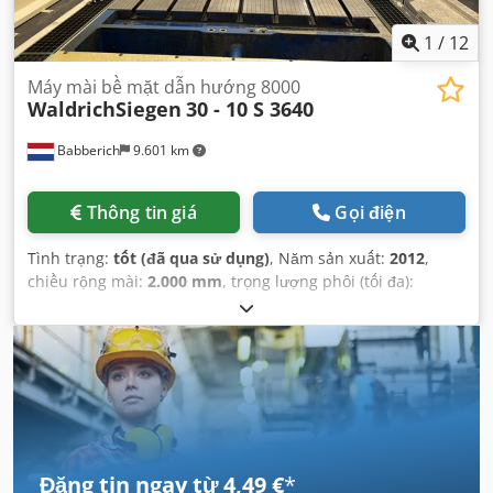
1
/
12
Máy mài bề mặt dẫn hướng 8000
WaldrichSiegen
30 - 10 S 3640
Babberich
9.601 km
Thông tin giá
Gọi điện
Tình trạng:
tốt (đã qua sử dụng)
, Năm sản xuất:
2012
,
chiều rộng mài:
2.000 mm
, trọng lượng phôi (tối đa):
18.000 kg
, chiều dài mài:
8.000 mm
,
Đăng tin ngay từ 4,49 €
*