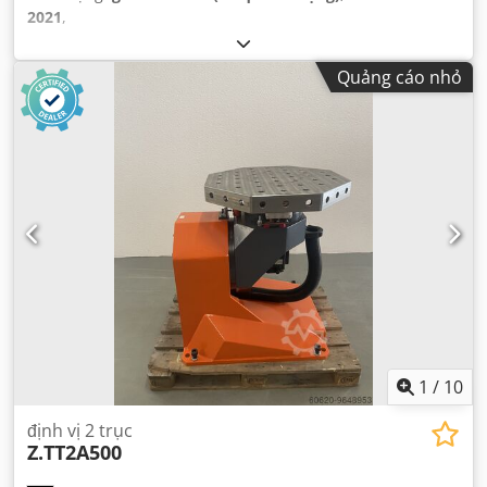
2021
,
Quảng cáo nhỏ
1
/
10
định vị 2 trục
Z.TT2A500