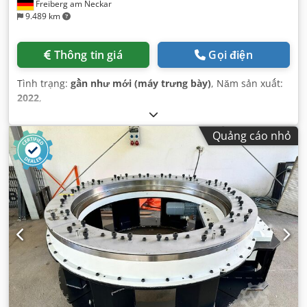
Freiberg am Neckar
9.489 km
Thông tin giá
Gọi điện
Tình trạng:
gần như mới (máy trưng bày)
, Năm sản xuất:
2022
,
Quảng cáo nhỏ