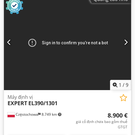
1
/
9
Máy định vị
EXPERT
EL390/1301
8.900 €
Częstochowa
8.749 km
giá cố định chưa bao gồm thuế
GTGT