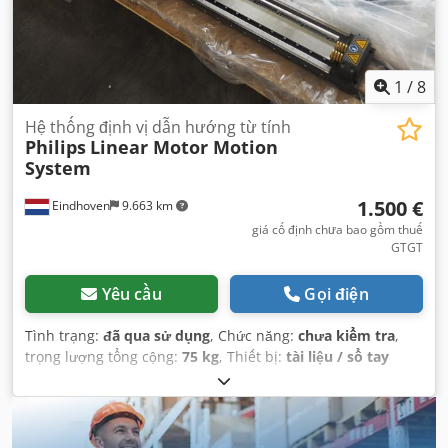
1
/
8
Hệ thống định vị dẫn hướng từ tính
Philips
Linear Motor Motion
System
1.500 €
Eindhoven
9.663 km
giá cố định chưa bao gồm thuế
GTGT
Yêu cầu
Gọi điện
Tình trạng:
đã qua sử dụng
, Chức năng:
chưa kiểm tra
,
trọng lượng tổng cộng:
75 kg
, Thiết bị:
tài liệu / sổ tay
hướng dẫn
,