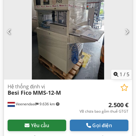
1
/
5
Hệ thống định vị
Besi Fico
MMS-12-M
2.500 €
Veenendaal
9.636 km
VB chưa bao gồm thuế GTGT
Yêu cầu
Gọi điện