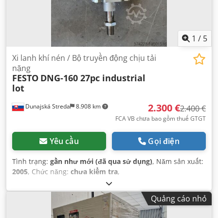
1
/
5
Xi lanh khí nén / Bộ truyền động chịu tải
nặng
FESTO
DNG-160 27pc industrial
lot
2.300 €
Dunajská Streda
8.908 km
2.400 €
FCA VB chưa bao gồm thuế GTGT
Yêu cầu
Gọi điện
Tình trạng:
gần như mới (đã qua sử dụng)
, Năm sản xuất:
2005
, Chức năng:
chưa kiểm tra
,
Quảng cáo nhỏ