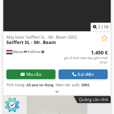
1
/
10
Máy laser Seiffert SL - Mr. Beam 2002
Seiffert
SL - Mr. Beam
1.450 €
Wijchen
9.630 km
giá cố định chưa bao gồm thuế
GTGT
Yêu cầu
Gọi điện
Tình trạng:
đã qua sử dụng
, Năm sản xuất:
2002
,
Quảng cáo nhỏ