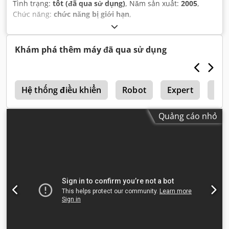
Tình trạng:
tốt (đã qua sử dụng)
, Năm sản xuất:
2005
,
Chức năng:
chức năng bị giới hạn
,
Khám phá thêm máy đã qua sử dụng
o
Hệ thống điều khiển
Robot
Expert
Vỉ 
Quảng cáo nhỏ