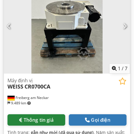
1
/
7
Máy định vị
WEISS
CR0700CA
Freiberg am Neckar
9.489 km
Thông tin giá
Gọi điện
Tình trạng:
gần như mới (đã qua sử dụng)
, Năm sản xuất: