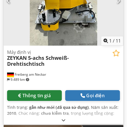
1
/
11
Máy định vị
ZEYKAN
5-achs Schweiß-
Drehtischtisch
Freiberg am Neckar
9.489 km
Thông tin giá
Gọi điện
Tình trạng:
gần như mới (đã qua sử dụng)
, Năm sản xuất:
2010
, Chức năng:
chưa kiểm tra
, trọng lượng tổng cộng:
3.200 kg
,