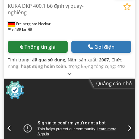
KUKA DKP 400.1 bộ định vị quay-
nghiêng
Freiberg am Neckar
9.489 km
Thông tin giá
Gọi điện
Tình trạng:
đã qua sử dụng
, Năm sản xuất:
2007
, Chức
năng:
hoạt động hoàn toàn
, trọng lượng tổng cộng:
410
kg
,
Quảng cáo nhỏ