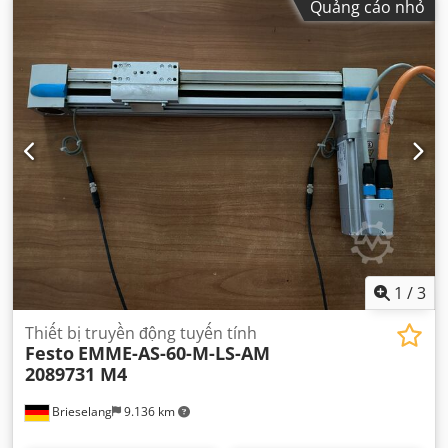
Quảng cáo nhỏ
1
/
3
Thiết bị truyền động tuyến tính
Festo
EMME-AS-60-M-LS-AM
2089731 M4
Brieselang
9.136 km