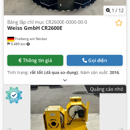
1
/
12
Bảng lập chỉ mục CR2600E-0000-00-0
Weiss GmbH
CR2600E
Freiberg am Neckar
9.489 km
Thông tin giá
Gọi điện
Tình trạng:
rất tốt (đã qua sử dụng)
, Năm sản xuất:
2016
,
Quảng cáo nhỏ