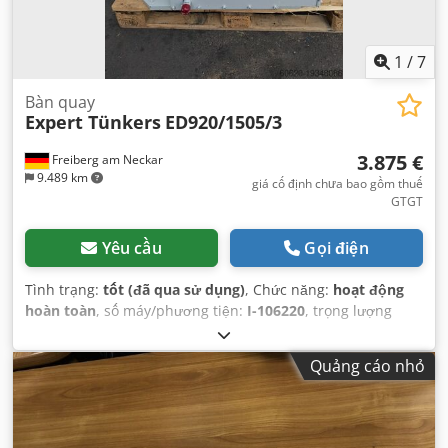
1
/
7
Bàn quay
Expert Tünkers
ED920/1505/3
3.875 €
Freiberg am Neckar
9.489 km
giá cố định chưa bao gồm thuế
GTGT
Yêu cầu
Gọi điện
Tình trạng:
tốt (đã qua sử dụng)
, Chức năng:
hoạt động
hoàn toàn
, số máy/phương tiện:
I-106220
, trọng lượng
tổng cộng:
1.055 kg
,
Quảng cáo nhỏ