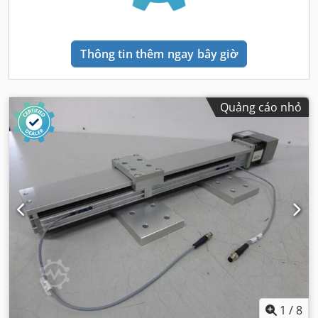
Thông tin thêm ngay bây giờ
Quảng cáo nhỏ
1
/
8