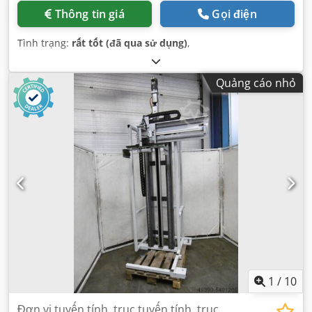
Thông tin giá
Gọi điện
Tình trạng:
rất tốt (đã qua sử dụng)
,
Quảng cáo nhỏ
1
/
10
Đơn vị tuyến tính, trục tuyến tính, trục