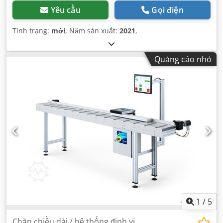
Yêu cầu
Gọi điện
Tình trạng:
mới
, Năm sản xuất:
2021
,
Quảng cáo nhỏ
1
/
5
Chặn chiều dài / hệ thống định vị