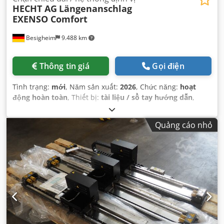
HECHT AG
Längenanschlag
EXENSO Comfort
Besigheim
9.488 km
Thông tin giá
Gọi điện
Tình trạng:
mới
, Năm sản xuất:
2026
, Chức năng:
hoạt
động hoàn toàn
, Thiết bị:
tài liệu / sổ tay hướng dẫn
,
Quảng cáo nhỏ