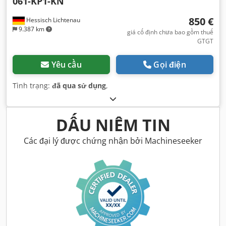
061-KP1-KN
850 €
Hessisch Lichtenau
9.387 km
giá cố định chưa bao gồm thuế
GTGT
Yêu cầu
Gọi điện
Tình trạng:
đã qua sử dụng
,
DẤU NIÊM TIN
Các đại lý được chứng nhận bởi Machineseeker