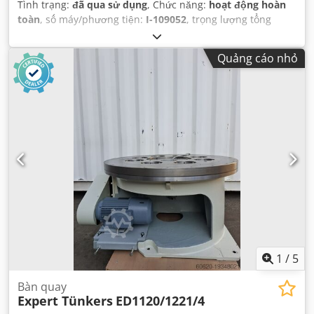
Tình trạng:
đã qua sử dụng
, Chức năng:
hoạt động hoàn
toàn
, số máy/phương tiện:
I-109052
, trọng lượng tổng
cộng:
1.360 kg
,
Quảng cáo nhỏ
1
/
5
Bàn quay
Expert Tünkers
ED1120/1221/4