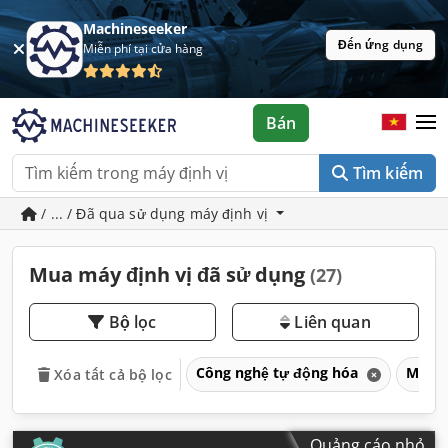
Machineseeker
Đến ứng dụng
Miễn phí tại cửa hàng
Bán
Tìm kiếm
/ ... / Đã qua sử dụng máy định vị
Mua máy định vị đã sử dụng
(27)
Bộ lọc
Liên quan
Công nghệ tự động hóa
Máy đ
Xóa tất cả bộ lọc
Quảng cáo nhỏ