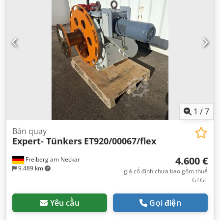
1
/
7
Bàn quay
Expert- Tünkers
ET920/00067/flex
4.600 €
Freiberg am Neckar
9.489 km
giá cố định chưa bao gồm thuế
GTGT
Yêu cầu
Gọi điện