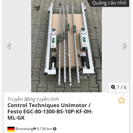
Quảng cáo nhỏ
1
/
6
Truyền động tuyến tính
Control Techniques Unimotor /
Festo
EGC-80-1300-BS-10P-KF-0H-
ML-GK
Brieselang
9.136 km