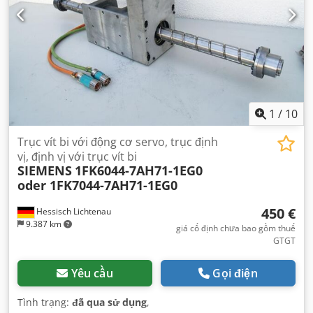
1
/
10
Trục vít bi với động cơ servo, trục định
vị, định vị với trục vít bi
SIEMENS
1FK6044-7AH71-1EG0
oder 1FK7044-7AH71-1EG0
450 €
Hessisch Lichtenau
9.387 km
giá cố định chưa bao gồm thuế
GTGT
Yêu cầu
Gọi điện
Tình trạng:
đã qua sử dụng
,