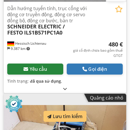
Dẫn hướng tuyến tính, trục cổng với
động cơ truyền động, động cơ servo
đồng bộ, động cơ bước, bàn tr
SCHNEIDER ELECTRIC /
FESTO
ILS1B571PC1A0
480 €
Hessisch Lichtenau
9.387 km
giá cố định chưa bao gồm thuế
GTGT
Yêu cầu
Gọi điện
Tình trạng:
đã qua sử dụng
,
Quảng cáo nhỏ
Lưu tìm kiếm