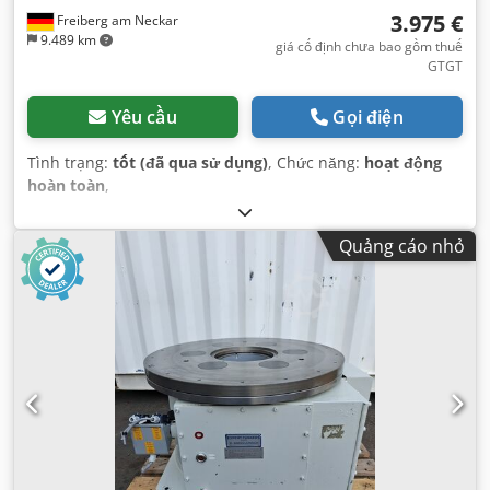
3.975 €
Freiberg am Neckar
9.489 km
giá cố định chưa bao gồm thuế
GTGT
Yêu cầu
Gọi điện
Tình trạng:
tốt (đã qua sử dụng)
, Chức năng:
hoạt động
hoàn toàn
,
Quảng cáo nhỏ