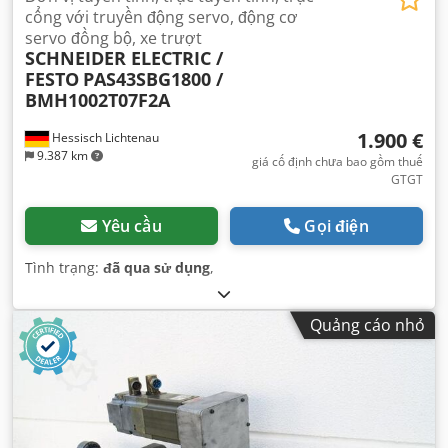
cổng với truyền động servo, động cơ
servo đồng bộ, xe trượt
SCHNEIDER ELECTRIC /
FESTO
PAS43SBG1800 /
BMH1002T07F2A
1.900 €
Hessisch Lichtenau
9.387 km
giá cố định chưa bao gồm thuế
GTGT
Yêu cầu
Gọi điện
Tình trạng:
đã qua sử dụng
,
Quảng cáo nhỏ