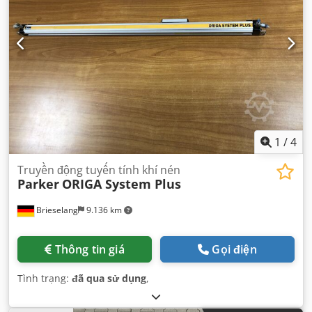
1
/
4
Truyền động tuyến tính khí nén
Parker
ORIGA System Plus
Brieselang
9.136 km
Thông tin giá
Gọi điện
Tình trạng:
đã qua sử dụng
,