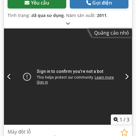
Yêu cầu
Gọi điện
Tình trạng:
đã qua sử dụng
, Năm sản xuất:
2011
,
Quảng cáo nhỏ
1
/
3
Máy đột lỗ