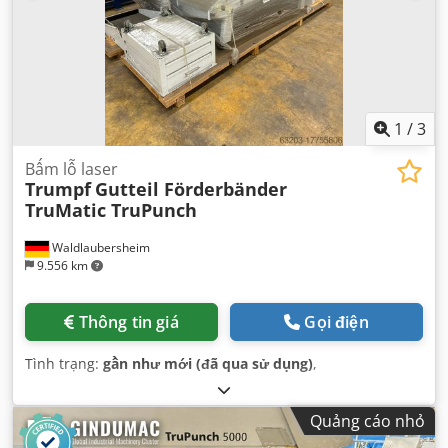
1
/
3
Bấm lỗ laser
Trumpf
Gutteil Förderbänder
TruMatic TruPunch
Waldlaubersheim
9.556 km
Thông tin giá
Gọi điện
Tình trạng:
gần như mới (đã qua sử dụng)
,
Quảng cáo nhỏ