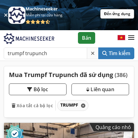
Machineseeker
Đến ứng dụng
Miễn phí tại cửa hàng
Bán
Tìm kiếm
Mua Trumpf Trupunch đã sử dụng
(386)
Bộ lọc
Liên quan
TRUMPF
Xóa tất cả bộ lọc
Quảng cáo nhỏ