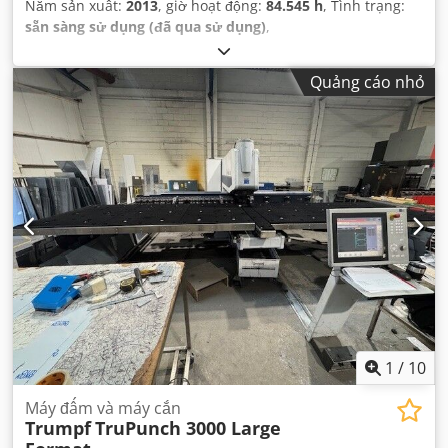
Năm sản xuất:
2013
, giờ hoạt động:
84.545 h
, Tình trạng:
sẵn sàng sử dụng (đã qua sử dụng)
,
Quảng cáo nhỏ
1
/
10
Máy đấm và máy cắn
Trumpf
TruPunch 3000 Large