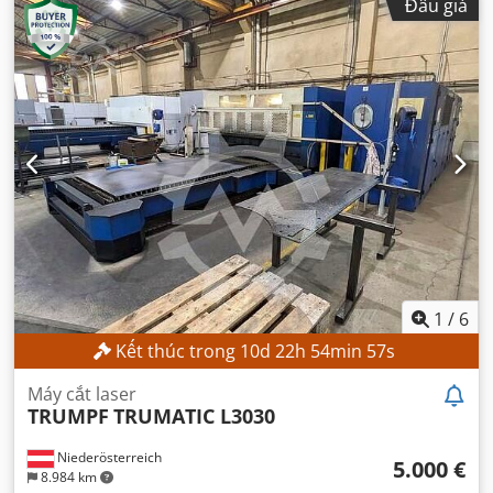
Đấu giá
1
/
6
Kết thúc trong
10
d
22
h
54
min
55
s
Máy cắt laser
TRUMPF
TRUMATIC L3030
Niederösterreich
5.000 €
8.984 km