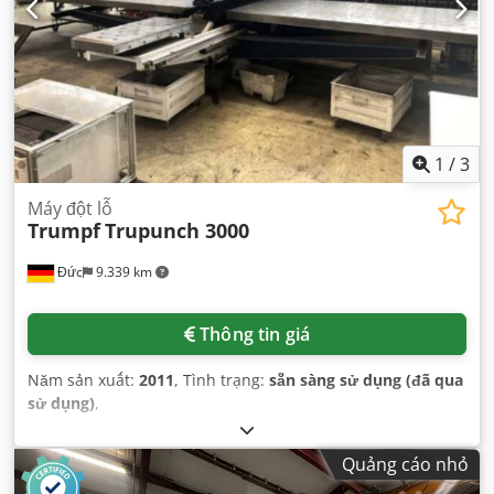
1
/
3
Máy đột lỗ
Trumpf
Trupunch 3000
Đức
9.339 km
Thông tin giá
Năm sản xuất:
2011
, Tình trạng:
sẵn sàng sử dụng (đã qua
sử dụng)
,
Quảng cáo nhỏ