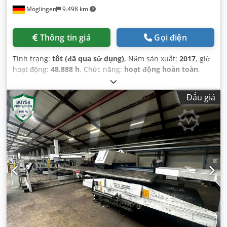
Möglingen
9.498 km
Thông tin giá
Gọi điện
Tình trạng:
tốt (đã qua sử dụng)
, Năm sản xuất:
2017
, giờ
hoạt động:
48.888 h
, Chức năng:
hoạt động hoàn toàn
,
Đấu giá