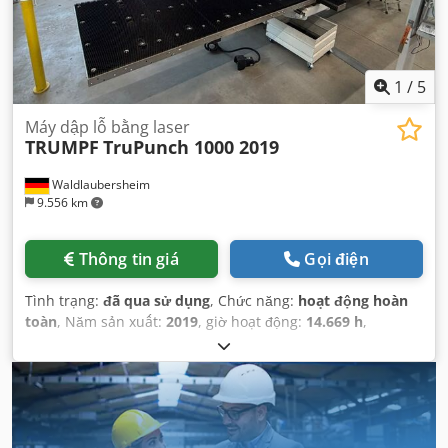
1
/
5
Máy dập lỗ bằng laser
TRUMPF
TruPunch 1000 2019
Waldlaubersheim
9.556 km
Thông tin giá
Gọi điện
Tình trạng:
đã qua sử dụng
, Chức năng:
hoạt động hoàn
toàn
, Năm sản xuất:
2019
, giờ hoạt động:
14.669 h
,