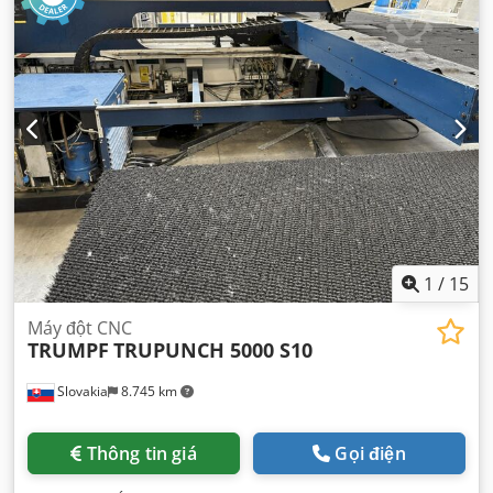
1
/
15
Máy đột CNC
TRUMPF
TRUPUNCH 5000 S10
Slovakia
8.745 km
Thông tin giá
Gọi điện