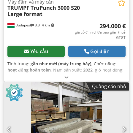
Máy đấm và máy cắn
TRUMPF
TruPunch 3000 S20
Large format
294.000 €
Budapest
8.814 km
giá cố định chưa bao gồm thuế
GTGT
Yêu cầu
Gọi điện
Tình trạng:
gần như mới (máy trưng bày)
, Chức năng:
hoạt động hoàn toàn
, Năm sản xuất:
2022
, giờ hoạt động:
60 h
,
Quảng cáo nhỏ