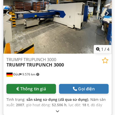
1
/
4
TRUMPF TRUPUNCH 3000
TRUMPF
TRUPUNCH 3000
Đức
9.576 km
Thông tin giá
Gọi điện
Tình trạng:
sẵn sàng sử dụng (đã qua sử dụng)
, Năm sản
xuất:
2007
, giờ hoạt động:
52.506 h
, lực đột:
18 t
, độ dày
tấm (tối đa):
6 mm
,