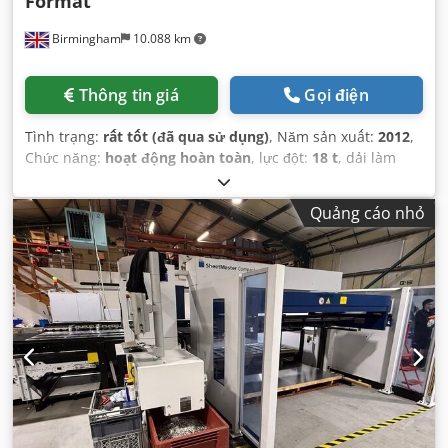
Format
Birmingham
10.088 km
Thông tin giá
Gọi điện
Tình trạng:
rất tốt (đã qua sử dụng)
, Năm sản xuất:
2012
,
Chức năng:
hoạt động hoàn toàn
, lực đột:
18 t
, dải làm
việc:
30.001.500 mm
, khoảng cách di chuyển trục X:
3.000
mm
, khoảng cách di chuyển trục Y:
1.600 mm
,
Quảng cáo nhỏ