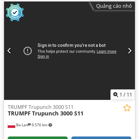
chiều cao làm việc:
2.540 mm
, đường kính đột lỗ:
76 mm
,
Quảng cáo nhỏ
độ dày tấm (tối đa):
6 mm
,
1
/
11
TRUMPF Trupunch 3000 S11
TRUMPF
Trupunch 3000 S11
Ba Lan
9.576 km