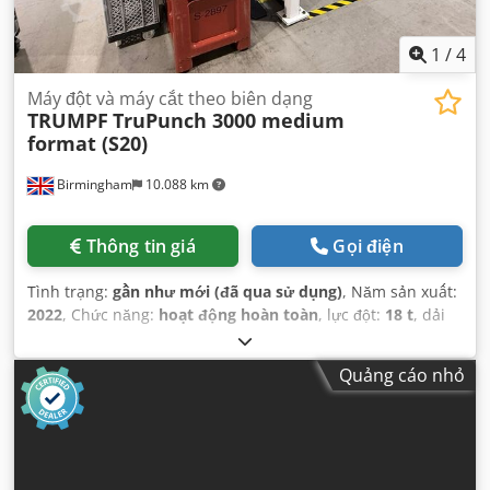
1
/
4
Máy đột và máy cắt theo biên dạng
TRUMPF
TruPunch 3000 medium
format (S20)
Birmingham
10.088 km
Thông tin giá
Gọi điện
Tình trạng:
gần như mới (đã qua sử dụng)
, Năm sản xuất:
2022
, Chức năng:
hoạt động hoàn toàn
, lực đột:
18 t
, dải
làm việc:
2.500 mm
, khoảng cách di chuyển trục X:
2.500
mm
, khoảng cách di chuyển trục Y:
1.250 mm
,
Quảng cáo nhỏ