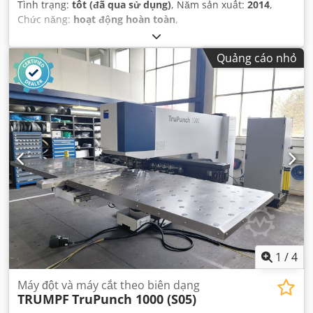
Tình trạng:
tốt (đã qua sử dụng)
, Năm sản xuất:
2014
,
Chức năng:
hoạt động hoàn toàn
,
Quảng cáo nhỏ
1
/
4
Máy đột và máy cắt theo biên dạng
TRUMPF
TruPunch 1000 (S05)