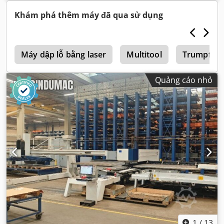
Khám phá thêm máy đã qua sử dụng
l
Máy dập lỗ bằng laser
Multitool
Trumpf Qu
Quảng cáo nhỏ
1
/
13