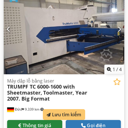
1
/
4
Máy dập lỗ bằng laser
TRUMPF TC 6000-1600 with
Sheetmaster,
Toolmaster, Year
2007. Big Format
Đức
9.339 km
Lưu tìm kiếm
Thông tin giá
Gọi điện