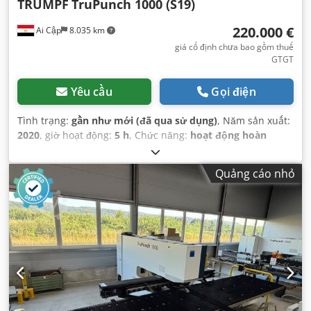
TRUMPF
TruPunch 1000 (S19)
220.000 €
Ai Cập
8.035 km
giá cố định chưa bao gồm thuế
GTGT
Yêu cầu
Gọi điện
Tình trạng:
gần như mới (đã qua sử dụng)
, Năm sản xuất:
2020
, giờ hoạt động:
5 h
, Chức năng:
hoạt động hoàn
toàn
, số máy/phương tiện:
A1111D0330
, trọng lượng tổng
cộng:
9.100 kg
,
Quảng cáo nhỏ