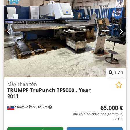
1
/
1
Máy chấn tôn
TRUMPF TruPunch TP5000 . Year
2011
65.000 €
Slowakei
8.745 km
giá cố định chưa bao gồm thuế
GTGT