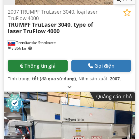
2007 TRUMPF TruLaser 3040, loại laser
TruFlow 4000
TRUMPF
TruLaser 3040, type of
laser TruFlow 4000
Trenčianske Stankovce
8.866 km
Thông tin giá
Gọi điện
Tình trạng:
tốt (đã qua sử dụng)
, Năm sản xuất:
2007
,
Quảng cáo nhỏ