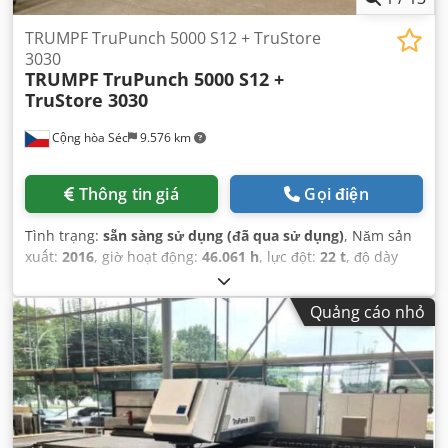
TRUMPF TruPunch 5000 S12 + TruStore
3030
TRUMPF
TruPunch 5000 S12 +
TruStore 3030
Cộng hòa Séc
9.576 km
Thông tin giá
Gọi điện
Tình trạng:
sẵn sàng sử dụng (đã qua sử dụng)
, Năm sản
xuất:
2016
, giờ hoạt động:
46.061 h
, lực đột:
22 t
, độ dày
tấm (tối đa):
8 mm
, khoảng cách di chuyển trục X:
3.050
mm
, khoảng cách di chuyển trục Y:
1.550 mm
,
Quảng cáo nhỏ