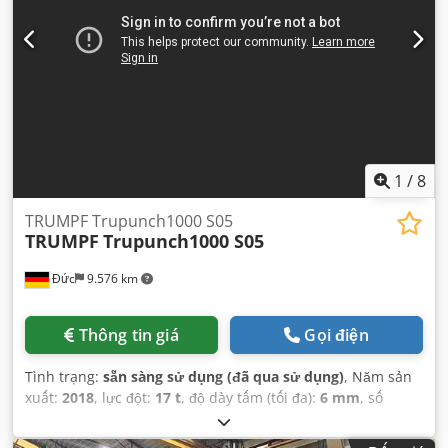
1
/
8
TRUMPF Trupunch1000 S05
TRUMPF
Trupunch1000 S05
Đức
9.576 km
Thông tin giá
Gọi điện
Tình trạng:
sẵn sàng sử dụng (đã qua sử dụng)
, Năm sản
xuất:
2018
, lực đột:
17 t
, độ dày tấm (tối đa):
6 mm
, số
lượng trục:
3
,