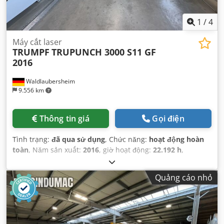
1
/
4
Máy cắt laser
TRUMPF
TRUPUNCH 3000 S11 GF
2016
Waldlaubersheim
9.556 km
Thông tin giá
Gọi điện
Tình trạng:
đã qua sử dụng
, Chức năng:
hoạt động hoàn
toàn
, Năm sản xuất:
2016
, giờ hoạt động:
22.192 h
,
Quảng cáo nhỏ