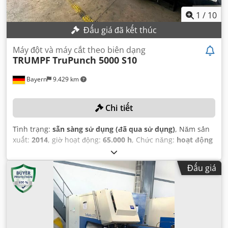
1
/
10
Đấu giá đã kết thúc
Máy đột và máy cắt theo biên dạng
TRUMPF
TruPunch 5000 S10
Bayern
9.429 km
Chi tiết
Tình trạng:
sẵn sàng sử dụng (đã qua sử dụng)
, Năm sản
xuất:
2014
, giờ hoạt động:
65.000 h
, Chức năng:
hoạt động
hoàn toàn
, lực đột:
22 t
, độ dày tấm (tối đa):
8 mm
, khoảng
cách di chuyển trục X:
3.050 mm
, khoảng cách di chuyển
Đấu giá
trục Y:
1.550 mm
, trọng lượng phôi (tối đa):
200 kg
,