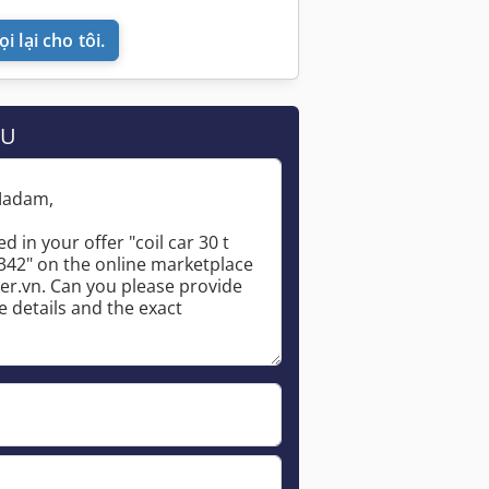
i lại cho tôi.
ẦU