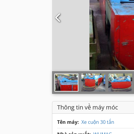
Thông tin về máy móc
Tên máy:
Xe cuộn 30 tấn