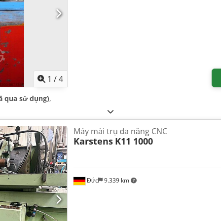
1
/
4
đã qua sử dụng)
,
Máy mài trụ đa năng CNC
Karstens
K11 1000
Đức
9.339 km