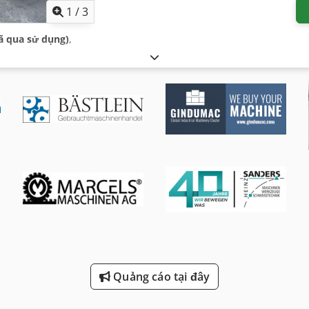
1
/
3
đã qua sử dụng)
,
Quảng cáo tại đây