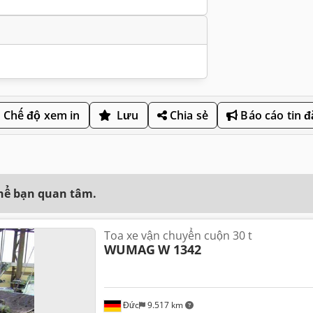
Chế độ xem in
Lưu
Chia sẻ
Báo cáo tin 
thể bạn quan tâm.
Toa xe vận chuyển cuộn 30 t
WUMAG
W 1342
Đức
9.517 km