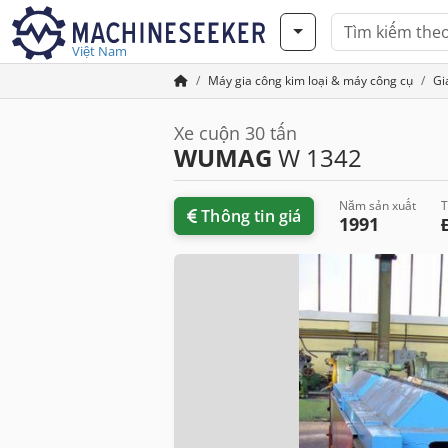
Việt Nam
Máy gia công kim loại & máy công cụ
Gi
Xe cuộn 30 tấn
WUMAG
W 1342
Năm sản xuất
T
Thông tin giá
1991