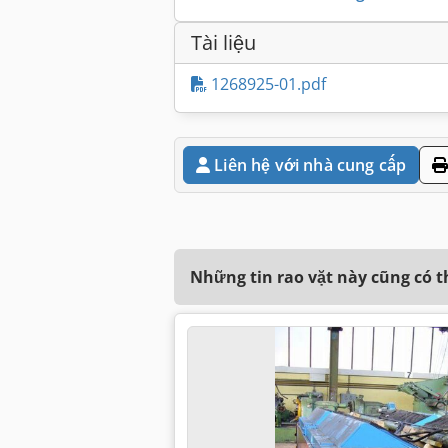
Tài liệu
1268925-01.pdf
Liên hệ với nhà cung cấp
Những tin rao vặt này cũng có 