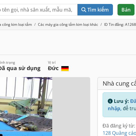
Tìm kiếm
Bán
a công kim loại tấm
Các máy gia công tấm kim loại khác
ID Tin đăng: A126
ình trạng
Vị trí
Đã qua sử dụng
Đức
Nhà cung c
Lưu ý:
Đă
nhập,
để tru
Đã đăng ký từ:
128 Quảng cáo