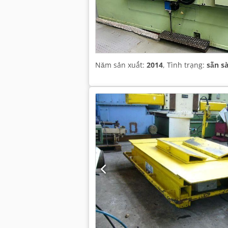
Năm sản xuất:
2014
, Tình trạng:
sẵn s