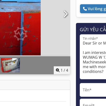
Vui lòng gọ
GỬI YÊU C
Tin nhắn*
1
/
4
Tên*
Email*