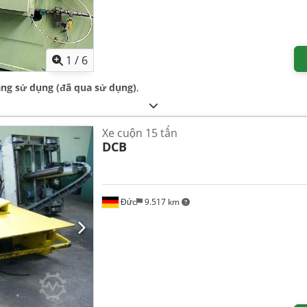
1
/
6
àng sử dụng (đã qua sử dụng)
,
Xe cuộn 15 tấn
DCB
Đức
9.517 km