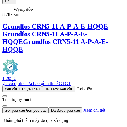
1
/
11
Wymysłów
8.787 km
Grundfos CRN5-11 A-P-A-E-HQQE
Grundfos CRN5-11 A-P-A-E-
HQQE
Grundfos CRN5-11 A-P-A-E-
HQQE
1.295 €
giá cố định chưa bao gồm thuế GTGT
Gọi điện
Yêu cầu
Gửi yêu cầu
Đã được yêu cầu
Tình trạng:
mới
,
Xem chi tiết
Gửi yêu cầu
Gửi yêu cầu
Đã được yêu cầu
Khám phá thêm máy đã qua sử dụng