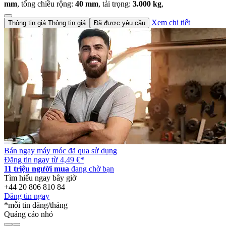
mm
, tổng chiều rộng:
40 mm
, tải trọng:
3.000 kg
,
Xem chi tiết
Thông tin giá
Thông tin giá
Đã được yêu cầu
Bán ngay máy móc đã qua sử dụng
Đăng tin ngay từ 4,49 €
*
11 triệu người mua
đang chờ bạn
Tìm hiểu ngay bây giờ
+44 20 806 810 84
Đăng tin ngay
*mỗi tin đăng/tháng
Quảng cáo nhỏ