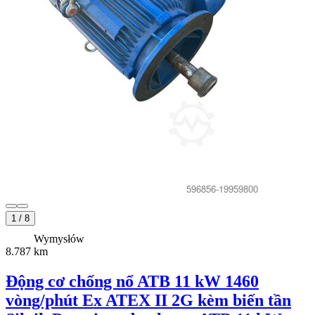
1
/
8
Wymysłów
8.787 km
Động cơ chống nổ ATB 11 kW 1460
vòng/phút Ex ATEX II 2G kèm biến tần