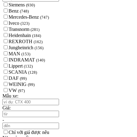
Siemens
(930)
Benz
(748)
Mercedes-Benz
(747)
Iveco
(323)
Transnorm
(281)
Heidenhain
(184)
REXROTH
(162)
Jungheinrich
(156)
MAN
(153)
INDRAMAT
(140)
Lippert
(132)
SCANIA
(128)
DAF
(99)
WEINIG
(99)
VW
(97)
Mẫu xe:
Giá:
-
Chỉ với giá được nêu