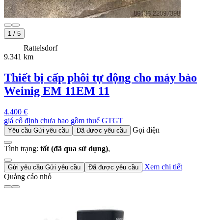
1
/
5
Rattelsdorf
9.341 km
Thiết bị cấp phôi tự động cho máy bào
Weinig EM 11
EM 11
4.400 €
giá cố định chưa bao gồm thuế GTGT
Gọi điện
Yêu cầu
Gửi yêu cầu
Đã được yêu cầu
Tình trạng:
tốt (đã qua sử dụng)
,
Xem chi tiết
Gửi yêu cầu
Gửi yêu cầu
Đã được yêu cầu
Quảng cáo nhỏ