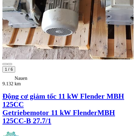
1
/
6
Nauen
9.132 km
Động cơ giảm tốc 11 kW Flender MBH
125CC
Getriebemotor 11 kW Flender
MBH
125CC-B 27.7/1