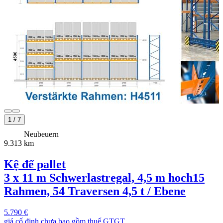
1
/
7
Neubeuern
9.313 km
Kệ để pallet
3 x 11 m Schwerlastregal, 4,5 m hoch
15
Rahmen, 54 Traversen 4,5 t / Ebene
5.790 €
giá cố định chưa bao gồm thuế GTGT