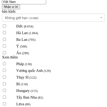
Nhận vị trí
bán kính:
Không giới hạn
(12.682)
Đức
(8.654)
Hà Lan
(1.064)
Ba Lan
(795)
Ý
(508)
Áo
(299)
Xem thêm
Pháp
(138)
Vương quốc Anh
(129)
Thụy Sĩ
(122)
Bỉ
(118)
Hungary
(115)
Tây Ban Nha
(82)
Litva
(80)