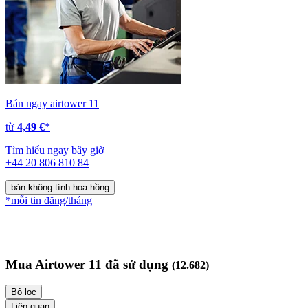
Bán ngay airtower 11
từ
4,49 €
*
Tìm hiểu ngay bây giờ
+44 20 806 810 84
bán không tính hoa hồng
*mỗi tin đăng/tháng
Mua Airtower 11 đã sử dụng
(12.682)
Bộ lọc
Liên quan