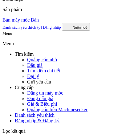
Sản phẩm
Bán máy móc
Bán
Danh sách yêu thích
(0)
Đăng nhập
Ngôn ngữ
Menu
Menu
Tìm kiếm
Quảng cáo nhỏ
Đấu giá
Tìm kiếm chi tiết
Đại lý
Gửi yêu cầu
Cung cấp
Đăng tin máy móc
Đăng đấu giá
Giá & Biểu phí
Quảng cáo trên Machineseeker
Danh sách yêu thích
Đăng nhập & Đăng ký
Lọc kết quả