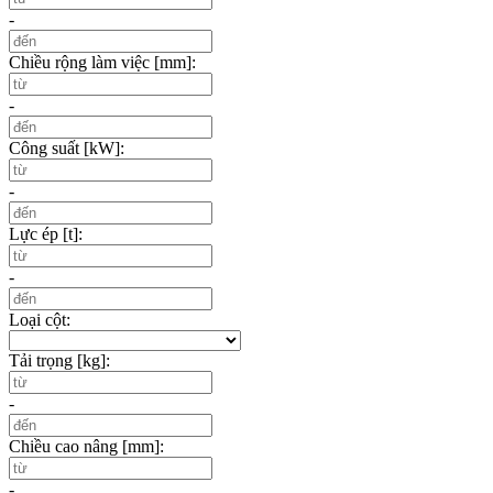
-
Chiều rộng làm việc [mm]:
-
Công suất [kW]:
-
Lực ép [t]:
-
Loại cột:
Tải trọng [kg]:
-
Chiều cao nâng [mm]:
-