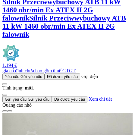
Silnik Przeciwwybuchowy ATB 11 kW
1460 obr/min Ex ATEX II 2G
falownik
Silnik Przeciwwybuchowy ATB
11 kW 1460 obr/min Ex ATEX II 2G
falownik
1.194 €
giá cố định chưa bao gồm thuế GTGT
Gọi điện
Yêu cầu
Gửi yêu cầu
Đã được yêu cầu
Tình trạng:
mới
,
Xem chi tiết
Gửi yêu cầu
Gửi yêu cầu
Đã được yêu cầu
Quảng cáo nhỏ