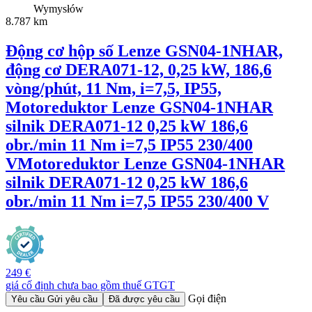
Wymysłów
8.787 km
Động cơ hộp số Lenze GSN04-1NHAR,
động cơ DERA071-12, 0,25 kW, 186,6
vòng/phút, 11 Nm, i=7,5, IP55,
Motoreduktor Lenze GSN04-1NHAR
silnik DERA071-12 0,25 kW 186,6
obr./min 11 Nm i=7,5 IP55 230/400
V
Motoreduktor Lenze GSN04-1NHAR
silnik DERA071-12 0,25 kW 186,6
obr./min 11 Nm i=7,5 IP55 230/400 V
249 €
giá cố định chưa bao gồm thuế GTGT
Gọi điện
Yêu cầu
Gửi yêu cầu
Đã được yêu cầu