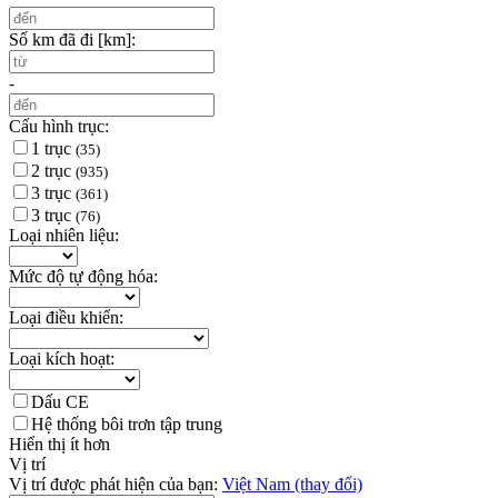
Số km đã đi [km]:
-
Cấu hình trục:
1 trục
(35)
2 trục
(935)
3 trục
(361)
3 trục
(76)
Loại nhiên liệu:
Mức độ tự động hóa:
Loại điều khiển:
Loại kích hoạt:
Dấu CE
Hệ thống bôi trơn tập trung
Hiển thị ít hơn
Vị trí
Vị trí được phát hiện của bạn:
Việt Nam
(thay đổi)