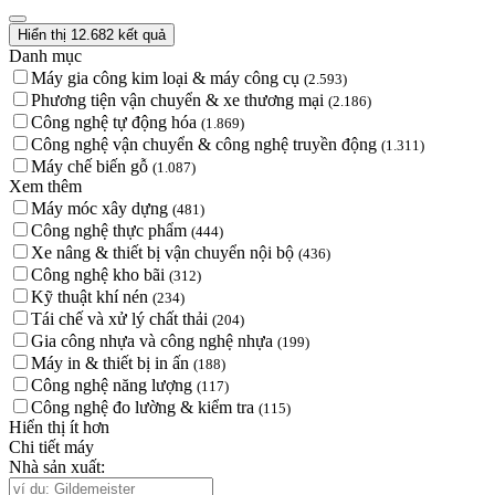
Hiển thị 12.682 kết quả
Danh mục
Máy gia công kim loại & máy công cụ
(2.593)
Phương tiện vận chuyển & xe thương mại
(2.186)
Công nghệ tự động hóa
(1.869)
Công nghệ vận chuyển & công nghệ truyền động
(1.311)
Máy chế biến gỗ
(1.087)
Xem thêm
Máy móc xây dựng
(481)
Công nghệ thực phẩm
(444)
Xe nâng & thiết bị vận chuyển nội bộ
(436)
Công nghệ kho bãi
(312)
Kỹ thuật khí nén
(234)
Tái chế và xử lý chất thải
(204)
Gia công nhựa và công nghệ nhựa
(199)
Máy in & thiết bị in ấn
(188)
Công nghệ năng lượng
(117)
Công nghệ đo lường & kiểm tra
(115)
Hiển thị ít hơn
Chi tiết máy
Nhà sản xuất: