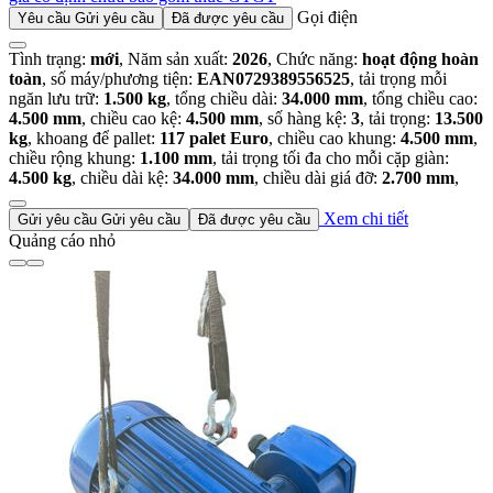
Gọi điện
Yêu cầu
Gửi yêu cầu
Đã được yêu cầu
Tình trạng:
mới
, Năm sản xuất:
2026
, Chức năng:
hoạt động hoàn
toàn
, số máy/phương tiện:
EAN0729389556525
, tải trọng mỗi
ngăn lưu trữ:
1.500 kg
, tổng chiều dài:
34.000 mm
, tổng chiều cao:
4.500 mm
, chiều cao kệ:
4.500 mm
, số hàng kệ:
3
, tải trọng:
13.500
kg
, khoang để pallet:
117 palet Euro
, chiều cao khung:
4.500 mm
,
chiều rộng khung:
1.100 mm
, tải trọng tối đa cho mỗi cặp giàn:
4.500 kg
, chiều dài kệ:
34.000 mm
, chiều dài giá đỡ:
2.700 mm
,
Xem chi tiết
Gửi yêu cầu
Gửi yêu cầu
Đã được yêu cầu
Quảng cáo nhỏ