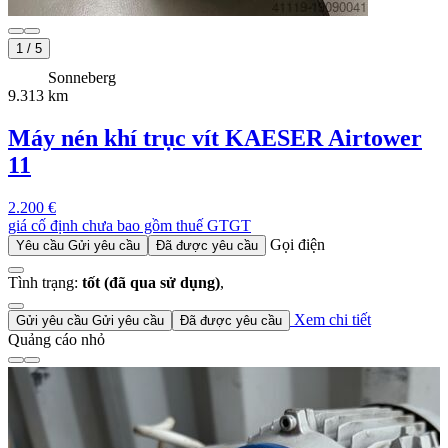
1
/
5
Sonneberg
9.313 km
Máy nén khí trục vít KAESER Airtower
11
2.200 €
giá cố định chưa bao gồm thuế GTGT
Gọi điện
Yêu cầu
Gửi yêu cầu
Đã được yêu cầu
Tình trạng:
tốt (đã qua sử dụng)
,
Xem chi tiết
Gửi yêu cầu
Gửi yêu cầu
Đã được yêu cầu
Quảng cáo nhỏ