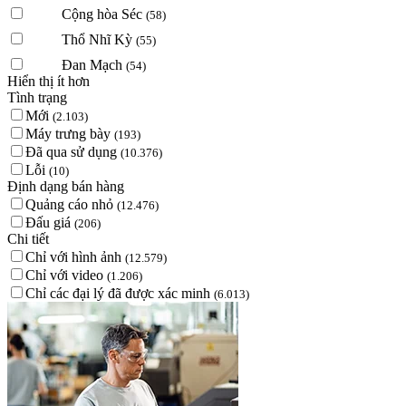
Cộng hòa Séc
(58)
Thổ Nhĩ Kỳ
(55)
Đan Mạch
(54)
Hiển thị ít hơn
Tình trạng
Mới
(2.103)
Máy trưng bày
(193)
Đã qua sử dụng
(10.376)
Lỗi
(10)
Định dạng bán hàng
Quảng cáo nhỏ
(12.476)
Đấu giá
(206)
Chi tiết
Chỉ với hình ảnh
(12.579)
Chỉ với video
(1.206)
Chỉ các đại lý đã được xác minh
(6.013)