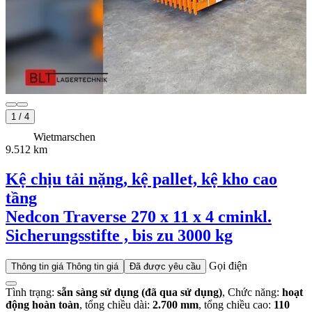
1
/
4
Wietmarschen
9.512 km
Kệ chịu tải nặng, kệ pallet, kệ kho cao
tầng
Nedcon Traverse 270 x 11 x 4 cm
inkl.
Sicherungsstifte , bis zu 3000 kg
Gọi điện
Thông tin giá
Thông tin giá
Đã được yêu cầu
Tình trạng:
sẵn sàng sử dụng (đã qua sử dụng)
, Chức năng:
hoạt
động hoàn toàn
, tổng chiều dài:
2.700 mm
, tổng chiều cao:
110