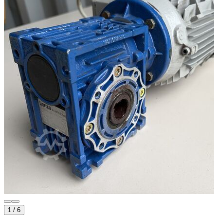
1
/
6