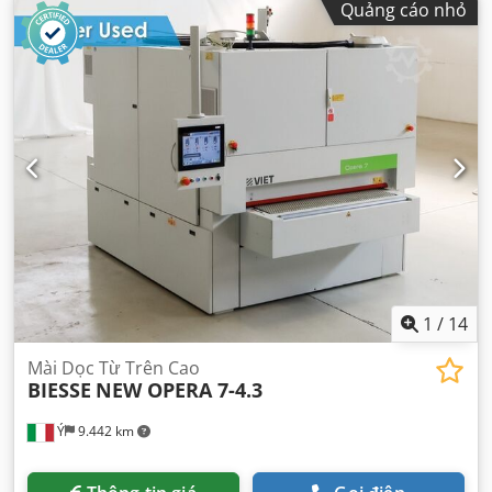
Quảng cáo nhỏ
1
/
14
Mài Dọc Từ Trên Cao
BIESSE
NEW OPERA 7-4.3
Ý
9.442 km