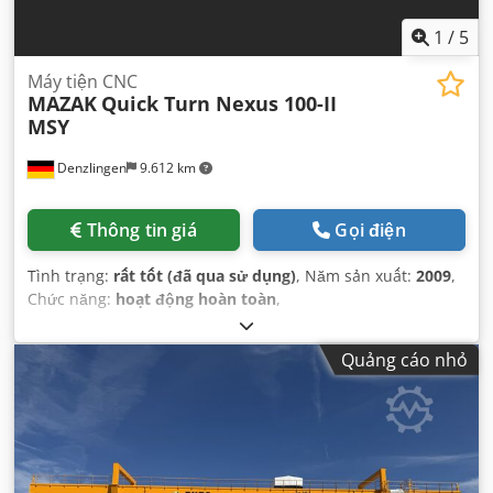
1
/
5
Máy tiện CNC
MAZAK
Quick Turn Nexus 100-II
MSY
Denzlingen
9.612 km
Thông tin giá
Gọi điện
Tình trạng:
rất tốt (đã qua sử dụng)
, Năm sản xuất:
2009
,
Chức năng:
hoạt động hoàn toàn
,
Quảng cáo nhỏ