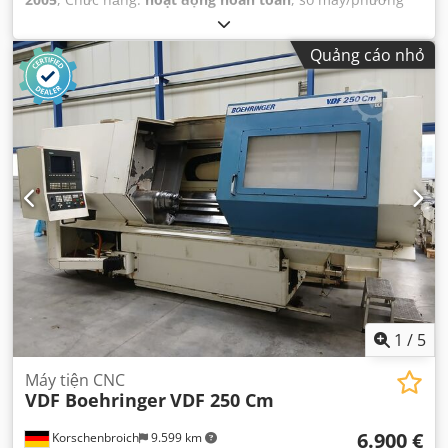
tiện:
019.3790
,
Quảng cáo nhỏ
1
/
5
Máy tiện CNC
VDF Boehringer
VDF 250 Cm
6.900 €
Korschenbroich
9.599 km