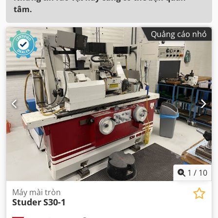
tâm.
Quảng cáo nhỏ
1
/
10
Máy mài tròn
Studer
S30-1