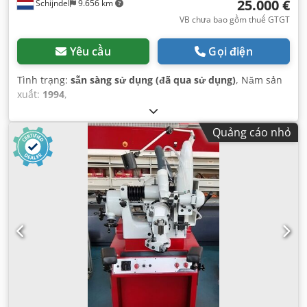
25.000 €
Schijndel
9.656 km
VB chưa bao gồm thuế GTGT
Yêu cầu
Gọi điện
Tình trạng:
sẵn sàng sử dụng (đã qua sử dụng)
, Năm sản
xuất:
1994
,
Quảng cáo nhỏ