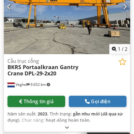
1
/
2
Cầu trục cổng
BKRS Portaalkraan Gantry
Crane
DPL-29-2x20
Veghel
9.652 km
Thông tin giá
Gọi điện
Năm sản xuất:
2023
, Tình trạng:
gần như mới (đã qua sử
dụng)
, Chức năng:
hoạt động hoàn toàn
,