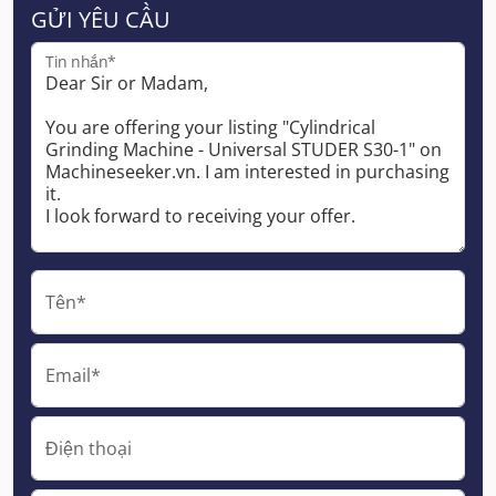
GỬI YÊU CẦU
Tin nhắn*
Tên*
Email*
Điện thoại