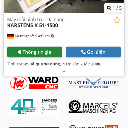
1
/
5
Máy mài hình trụ - đa năng
KARSTENS
K 51-1500
Metzingen
9.497 km
Thông tin giá
Gọi điện
Tình trạng:
đã qua sử dụng
, Năm sản xuất:
2000
,