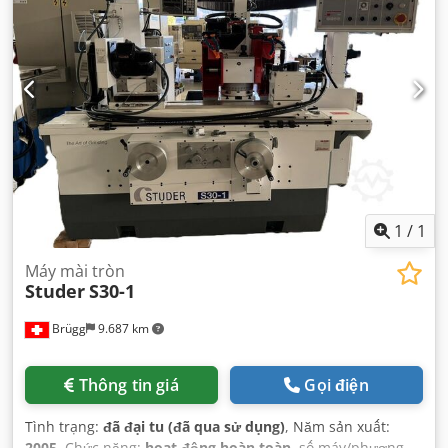
1
/
1
Máy mài tròn
Studer
S30-1
Brügg
9.687 km
Thông tin giá
Gọi điện
Tình trạng:
đã đại tu (đã qua sử dụng)
, Năm sản xuất:
2005
, Chức năng:
hoạt động hoàn toàn
, số máy/phương