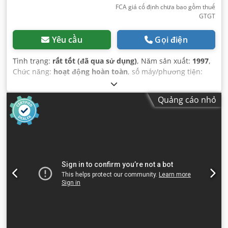
FCA giá cố định chưa bao gồm thuế
GTGT
Yêu cầu
Gọi điện
Tình trạng:
rất tốt (đã qua sử dụng)
, Năm sản xuất:
1997
,
Chức năng:
hoạt động hoàn toàn
, số máy/phương tiện:
1114.3705-24
,
Quảng cáo nhỏ