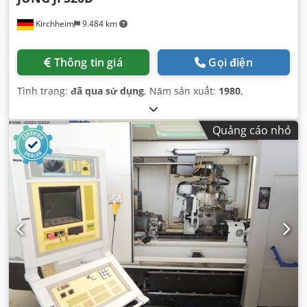
Kirchheim
9.484 km
Thông tin giá
Gọi điện
Tình trạng:
đã qua sử dụng
, Năm sản xuất:
1980
,
Quảng cáo nhỏ