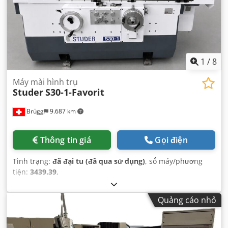
1
/
8
Máy mài hình trụ
Studer
S30-1-Favorit
Brügg
9.687 km
Thông tin giá
Gọi điện
Tình trạng:
đã đại tu (đã qua sử dụng)
, số máy/phương
tiện:
3439.39
,
Quảng cáo nhỏ