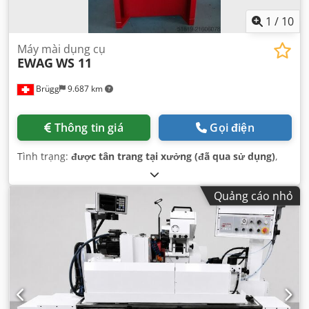
1
/
10
Máy mài dụng cụ
EWAG
WS 11
Brügg
9.687 km
Thông tin giá
Gọi điện
Tình trạng:
được tân trang tại xưởng (đã qua sử dụng)
,
Quảng cáo nhỏ