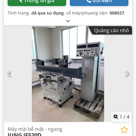
Thông tin giá
Gọi điện
Tình trạng:
đã qua sử dụng
, số máy/phương tiện:
008027
,
Quảng cáo nhỏ
1
/
4
Máy mài bề mặt - ngang
JUNG
JF520D