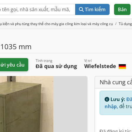
Tìm kiếm
Bán
ụ kiện và phụ tùng thay thế cho máy gia công kim loại và máy công cụ
Tủ dụng
H1035 mm
Tình trạng
Vị trí
ửi yêu cầu
Đã qua sử dụng
Wiefelstede
Nhà cung c
Lưu ý:
Đă
nhập,
để tru
Đã đăng ký từ: