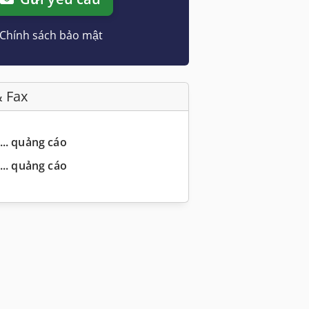
Chính sách bảo mật
& Fax
... quảng cáo
... quảng cáo