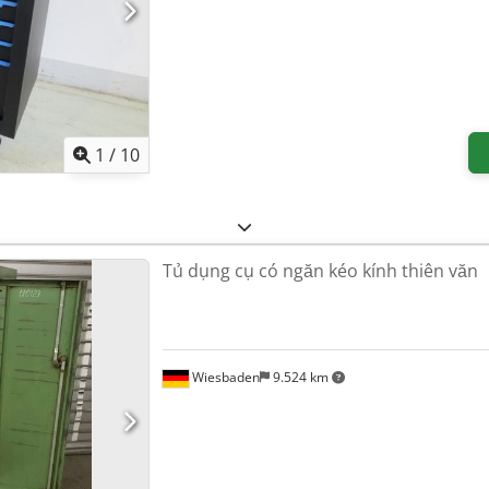
1
/
10
Tủ dụng cụ có ngăn kéo kính thiên văn
Wiesbaden
9.524 km