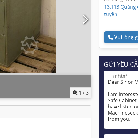
13.113 Quảng 
tuyến
Vui lòng gọ
GỬI YÊU C
Tin nhắn*
1
/
3