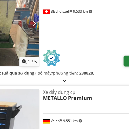
Bischofszell
9.533 km
1
/
5
t (đã qua sử dụng)
, số máy/phương tiện:
238828
,
Xe đẩy dụng cụ
METALLO
Premium
Velen
9.551 km