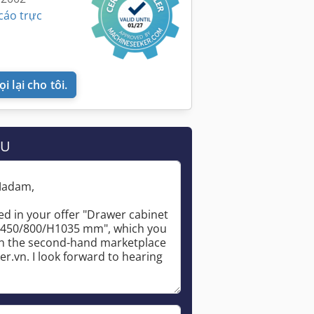
cáo trực
i lại cho tôi.
ẦU