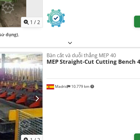
1
/
2
sử dụng)
,
Bàn cắt và duỗi thẳng MEP 40
MEP
Straight-Cut Cutting Bench 
Madrid
10.779 km
1
/
2