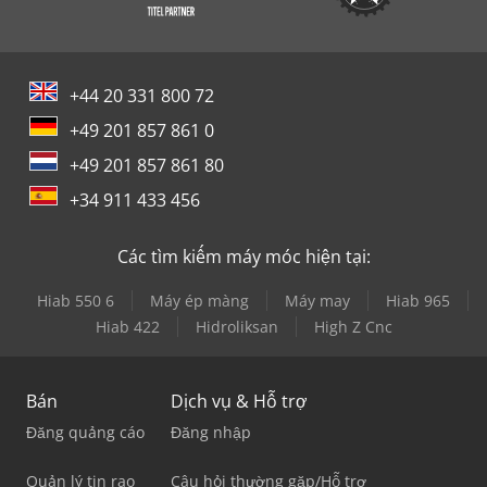
+44 20 331 800 72
+49 201 857 861 0
+49 201 857 861 80
+34 911 433 456
Các tìm kiếm máy móc hiện tại:
Hiab 550 6
Máy ép màng
Máy may
Hiab 965
Hiab 422
Hidroliksan
High Z Cnc
Bán
Dịch vụ & Hỗ trợ
Đăng quảng cáo
Đăng nhập
Quản lý tin rao
Câu hỏi thường gặp/Hỗ trợ