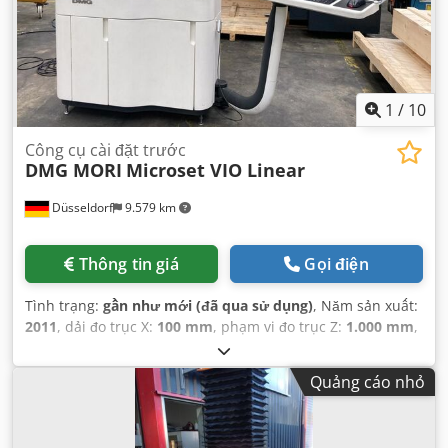
1
/
10
Công cụ cài đặt trước
DMG MORI
Microset VIO Linear
Düsseldorf
9.579 km
Thông tin giá
Gọi điện
Tình trạng:
gần như mới (đã qua sử dụng)
, Năm sản xuất:
2011
, dải đo trục X:
100 mm
, phạm vi đo trục Z:
1.000 mm
,
đường kính lắp đặt:
100 mm
, trọng lượng tổng cộng:
160
kg
, độ chính xác đo quãng đường:
2 mm
, trọng lượng dụng
Quảng cáo nhỏ
cụ:
160.000 g
,