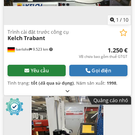
1
/
10
Trình cài đặt trước công cụ
Kelch
Trabant
1.250 €
Iserlohn
9.523 km
VB chưa bao gồm thuế GTGT
Yêu cầu
Gọi điện
Tình trạng:
tốt (đã qua sử dụng)
, Năm sản xuất:
1998
,
Quảng cáo nhỏ