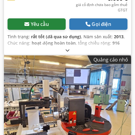
giá cố định chưa bao gồm thuế
GTGT
Yêu cầu
Gọi điện
Tình trạng:
rất tốt (đã qua sử dụng)
, Năm sản xuất:
2013
,
Chức năng:
hoạt động hoàn toàn
, tổng chiều rộng:
916
mm
, tổng chiều dài:
852 mm
, tổng chiều cao:
593 mm
, loại
dòng điện đầu vào:
Điều hòa không khí
, điện áp đầu vào:
Quảng cáo nhỏ
220 V
, đường kính dụng cụ:
350 mm
, khoảng cách di
chuyển trục X:
400 mm
, khoảng cách di chuyển trục Z:
400
mm
, Thiết bị:
tài liệu / sổ tay hướng dẫn
,