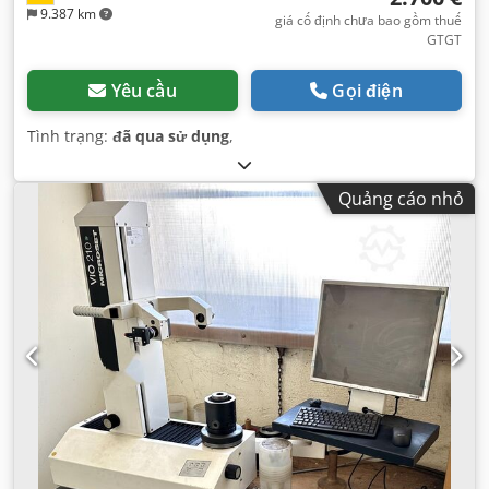
9.387 km
giá cố định chưa bao gồm thuế
GTGT
Yêu cầu
Gọi điện
Tình trạng:
đã qua sử dụng
,
Quảng cáo nhỏ