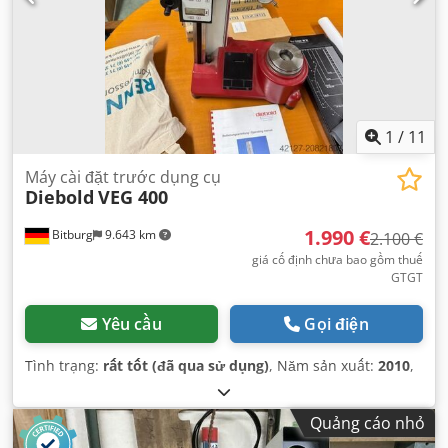
1
/
11
Máy cài đặt trước dụng cụ
Diebold
VEG 400
1.990 €
Bitburg
9.643 km
2.100 €
giá cố định chưa bao gồm thuế
GTGT
Yêu cầu
Gọi điện
Tình trạng:
rất tốt (đã qua sử dụng)
, Năm sản xuất:
2010
,
Quảng cáo nhỏ