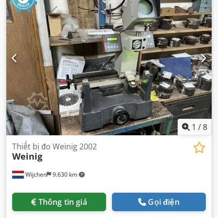
1
/
8
Thiết bị đo Weinig 2002
Weinig
Wijchen
9.630 km
Thông tin giá
Gọi điện