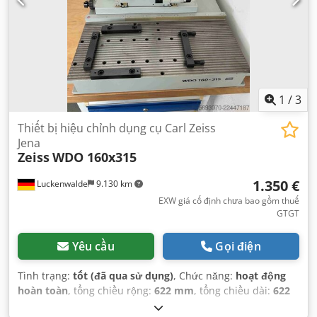
1
/
3
Thiết bị hiệu chỉnh dụng cụ Carl Zeiss
Jena
Zeiss
WDO 160x315
1.350 €
Luckenwalde
9.130 km
EXW giá cố định chưa bao gồm thuế
GTGT
Yêu cầu
Gọi điện
Tình trạng:
tốt (đã qua sử dụng)
, Chức năng:
hoạt động
hoàn toàn
, tổng chiều rộng:
622 mm
, tổng chiều dài:
622
mm
, tổng chiều cao:
600 mm
, Thiết bị:
tài liệu / sổ tay