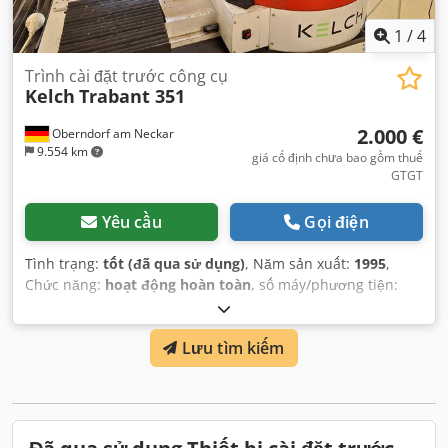
1
/
4
Trình cài đặt trước công cụ
Kelch
Trabant 351
2.000 €
Oberndorf am Neckar
9.554 km
giá cố định chưa bao gồm thuế
GTGT
Yêu cầu
Gọi điện
Tình trạng:
tốt (đã qua sử dụng)
, Năm sản xuất:
1995
,
Chức năng:
hoạt động hoàn toàn
, số máy/phương tiện:
3197
, khoảng cách di chuyển trục Y:
420 mm
, khoảng cách
di chuyển trục Z:
420 mm
, Thiết bị:
tài liệu / sổ tay hướng
Lưu tìm kiếm
dẫn
,