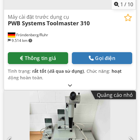
1
/
10
Máy cài đặt trước dụng cụ
PWB Systems
Toolmaster 310
Fröndenberg/Ruhr
9.514 km
Thông tin giá
Gọi điện
Tình trạng:
rất tốt (đã qua sử dụng)
, Chức năng:
hoạt
động hoàn toàn
,
Quảng cáo nhỏ