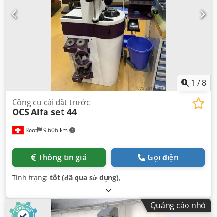
1
/
8
Công cụ cài đặt trước
OCS
Alfa set 44
Root
9.606 km
Thông tin giá
Gọi điện
Tình trạng:
tốt (đã qua sử dụng)
,
Quảng cáo nhỏ