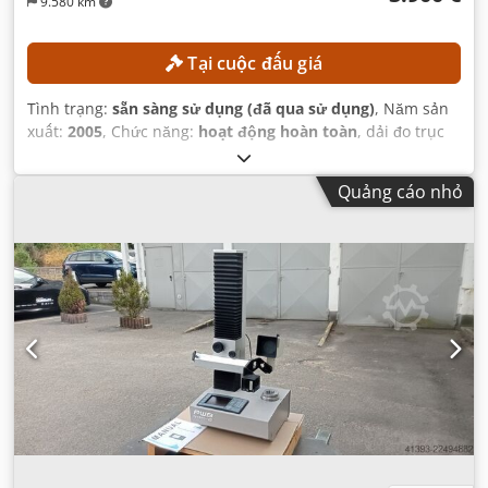
9.580 km
Tại cuộc đấu giá
Tình trạng:
sẵn sàng sử dụng (đã qua sử dụng)
, Năm sản
xuất:
2005
, Chức năng:
hoạt động hoàn toàn
, dải đo trục
X:
300 mm
, dải đo trục Y:
250 mm
, phạm vi đo trục Z:
600
mm
, trọng lượng tổng cộng:
700 kg
,
Quảng cáo nhỏ