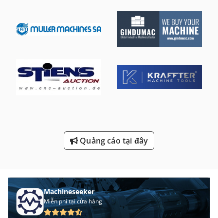
Ng 200
Nghề Nghiệp An Toàn Và Sức Khỏe
Phạm Vi Kết Thúc
Thiết Bị Lái Xe
Thiết Bị Trường Học Lái Xe
Thiết Bị Vận Chuyển
Điện Thoại Di Động Cũ
Quảng cáo tại đây
Đấm Và Cắt
Machineseeker
Miễn phí tại cửa hàng