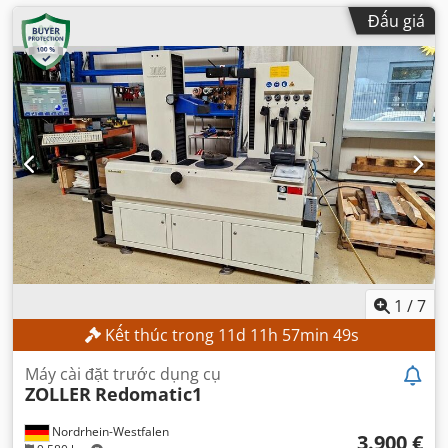
Đấu giá
1
/
7
Kết thúc trong
11
d
11
h
57
min
48
s
Máy cài đặt trước dụng cụ
ZOLLER
Redomatic1
Nordrhein-Westfalen
3.900 €