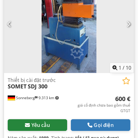
1
/
10
Thiết bị cài đặt trước
SOMET
SDJ 300
600 €
Sonneberg
9.313 km
giá cố định chưa bao gồm thuế
GTGT
Yêu cầu
Gọi điện
Năm sản xuất:
1989
, Tình trạng:
tốt (đã qua sử dụng)
,