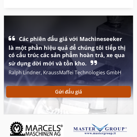
Lái Xe Máy
Meh 5 2 1 8 B
Máy Làm Sạch Và Khử Trùng
Các phiên đấu giá với Machineseeker
Máy Tiện Chính Xác
là một phần hiệu quả để chúng tôi tiếp thị
có cấu trúc các sản phẩm hoàn trả, xe qua
Máy Tiện Cnc
sử dụng đời mới và tồn kho.
Máy Tiện Cơ Khí
Ralph Lindner, KraussMaffei Technologies GmbH
Máy Tiện Nc
Gửi đấu giá
Máy Tiện Tự Động
Máy Tiện Tự Động Cnc
Máy Tiện Đầu
Máy Tính Di Động Nội