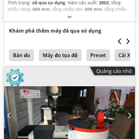
Tình trạng:
đã qua sử dụng
, Năm sản xuất:
2002
, tổng
chiều rộng:
600 mm
, tổng chiều dài:
600 mm
, tổng chiều
cao:
800 mm
,
Khám phá thêm máy đã qua sử dụng
0
Bàn đo
Máy đo tọa độ
Preset
Cái Xẻn
Quảng cáo nhỏ