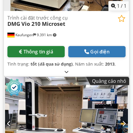
1
/
1
Trình cài đặt trước công cụ
DMG
Vio 210 Microset
Kaufungen
9.391 km
Thông tin giá
Gọi điện
Tình trạng:
tốt (đã qua sử dụng)
, Năm sản xuất:
2013
,
Quảng cáo nhỏ