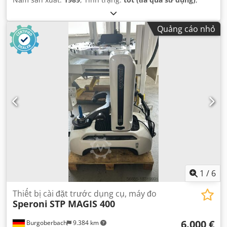
Quảng cáo nhỏ
1
/
6
Thiết bị cài đặt trước dụng cụ, máy đo
Speroni
STP MAGIS 400
6.000 €
Burgoberbach
9.384 km