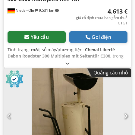
4.613 €
Nieder-Olm
9.531 km
giá cố định chưa bao gồm thuế
GTGT
Yêu cầu
Gọi điện
Tình trạng:
mới
, số máy/phương tiện:
Cheval Liberté
Debon Roadster 300 Multiplex mit Seitentür C300
, trọng
lượng không tải:
510 kg
, trọng lượng tải tối đa:
790 kg
,
trọng lượng tổng cộng:
1.300 kg
, cấu hình trục:
1 trục
, tải
Quảng cáo nhỏ
trọng trục cho phép (trục 1):
1.300 kg
, chiều dài không gian
chứa hàng:
3.030 mm
, chiều rộng khoang hàng:
1.510 mm
,
chiều cao khoang chứa hàng:
1.970 mm
,