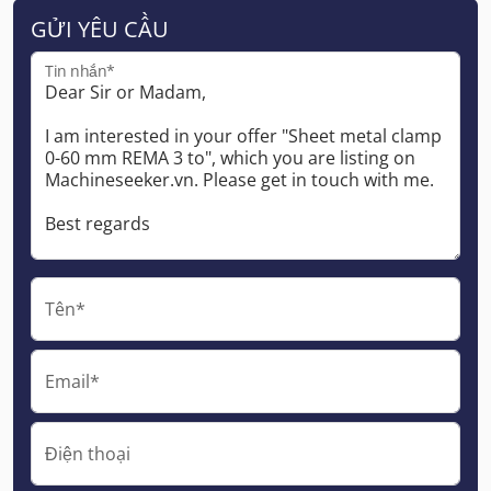
GỬI YÊU CẦU
Tin nhắn*
Tên*
Email*
Điện thoại