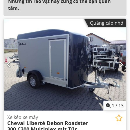
Những tin rao vặt này cũng có thể bạn quan
tâm.
Quảng cáo nhỏ
1
/
13
Xe kéo xe máy
Cheval Liberté Debon
Roadster
300 C300 Multiplex mit Tür