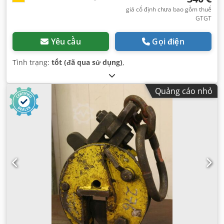
giá cố định chưa bao gồm thuế
GTGT
Yêu cầu
Gọi điện
Tình trạng:
tốt (đã qua sử dụng)
,
Quảng cáo nhỏ