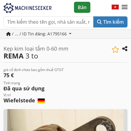
Bán
Tìm kiếm
/ ... / ID Tin đăng: A1795166
Kẹp kim loại tấm 0-60 mm
REMA
3 to
giá cố định chưa bao gồm thuế GTGT
75 €
Tình trạng
Đã qua sử dụng
Vị trí
Wiefelstede