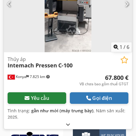
1
/
6
Thủy áp
Intemach Pressen
C-100
67.800 €
Konya
7.825 km
VB chưa bao gồm thuế GTGT
Yêu cầu
Gọi điện
Tình trạng:
gần như mới (máy trưng bày)
, Năm sản xuất:
2025
,