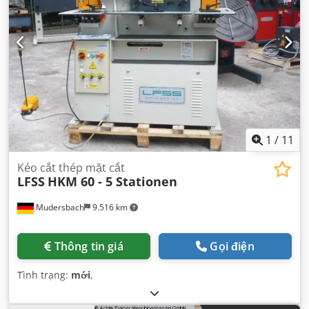
1
/
11
Kéo cắt thép mặt cắt
LFSS
HKM 60 - 5 Stationen
Mudersbach
9.516 km
Thông tin giá
Gọi điện
Tình trạng:
mới
,