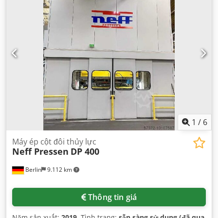
1
/
6
Máy ép cột đôi thủy lực
Neff Pressen
DP 400
Berlin
9.112 km
Thông tin giá
Năm sản xuất:
2019
, Tình trạng:
sẵn sàng sử dụng (đã qua