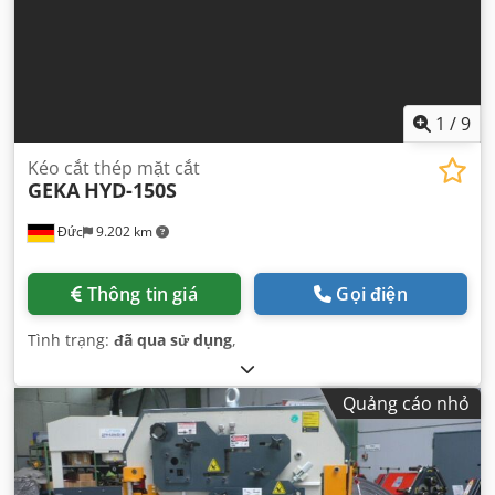
1
/
9
Kéo cắt thép mặt cắt
GEKA
HYD-150S
Đức
9.202 km
Thông tin giá
Gọi điện
Tình trạng:
đã qua sử dụng
,
Quảng cáo nhỏ