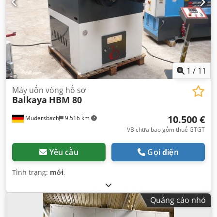
1
/
11
Máy uốn vòng hồ sơ
Balkaya
HBM 80
10.500 €
Mudersbach
9.516 km
VB chưa bao gồm thuế GTGT
Yêu cầu
Gọi điện
Tình trạng:
mới
,
Quảng cáo nhỏ