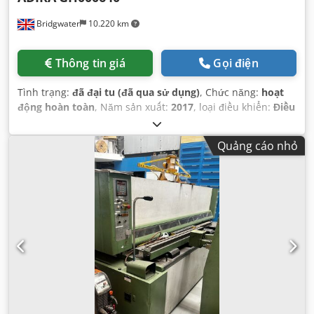
Bridgwater
10.220 km
Thông tin giá
Gọi điện
Tình trạng:
đã đại tu (đã qua sử dụng)
, Chức năng:
hoạt
động hoàn toàn
, Năm sản xuất:
2017
, loại điều khiển:
Điều
khiển CNC
, nhà sản xuất bộ điều khiển:
Cybelec
, mô hình
bộ điều khiển:
Cybtouch 6
, chiều rộng làm việc:
4.050 mm
,
Quảng cáo nhỏ
Thiết bị:
Có sẵn biển kiểu, bảo vệ ngón tay, bộ điều khiển
từ xa bằng chân, dừng khẩn cấp, rào chắn ánh sáng an
toàn, tài liệu / sổ tay hướng dẫn
,