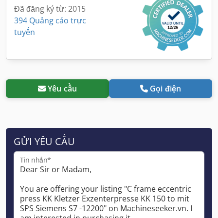
Đã đăng ký từ: 2015
394 Quảng cáo trực
tuyến
Yêu cầu
Gọi điện
GỬI YÊU CẦU
Tin nhắn*