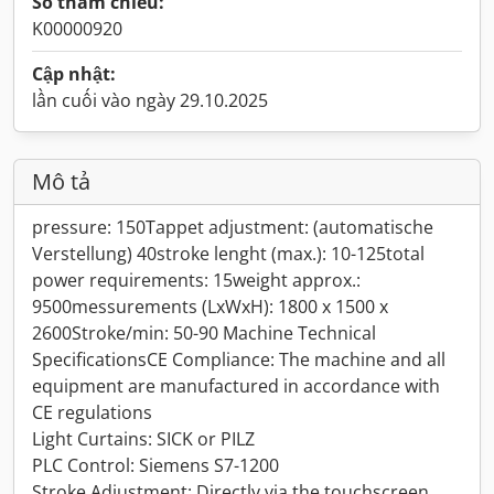
Số tham chiếu:
K00000920
Cập nhật:
lần cuối vào ngày 29.10.2025
Mô tả
pressure: 150Tappet adjustment: (automatische
Verstellung) 40stroke lenght (max.): 10-125total
power requirements: 15weight approx.:
9500messurements (LxWxH): 1800 x 1500 x
2600Stroke/min: 50-90 Machine Technical
SpecificationsCE Compliance: The machine and all
equipment are manufactured in accordance with
CE regulations
Light Curtains: SICK or PILZ
PLC Control: Siemens S7-1200
Stroke Adjustment: Directly via the touchscreen