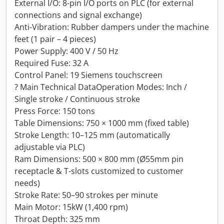
External I/O: 8-pin I/O ports on PLC (for external
connections and signal exchange)
Anti-Vibration: Rubber dampers under the machine
feet (1 pair – 4 pieces)
Power Supply: 400 V / 50 Hz
Required Fuse: 32 A
Control Panel: 19 Siemens touchscreen
? Main Technical DataOperation Modes: Inch /
Single stroke / Continuous stroke
Press Force: 150 tons
Table Dimensions: 750 × 1000 mm (fixed table)
Stroke Length: 10–125 mm (automatically
adjustable via PLC)
Ram Dimensions: 500 × 800 mm (Ø55mm pin
receptacle & T-slots customized to customer
needs)
Stroke Rate: 50–90 strokes per minute
Main Motor: 15kW (1,400 rpm)
Throat Depth: 325 mm