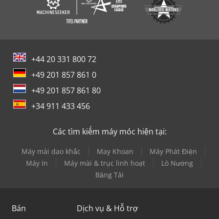
+44 20 331 800 72
+49 201 857 861 0
+49 201 857 861 80
+34 911 433 456
Các tìm kiếm máy móc hiện tại:
Máy mài dao khắc
May Khoan
Máy Phát Điện
Máy In
Máy mài & trục linh hoạt
Lò Nướng
Băng Tải
Bán
Dịch vụ & Hỗ trợ