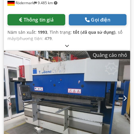
Rödermark
9.485 km
Thông tin giá
Gọi điện
Năm sản xuất:
1993
, Tình trạng:
tốt (đã qua sử dụng)
, số
máy/phương tiện:
479
,
Quảng cáo nhỏ