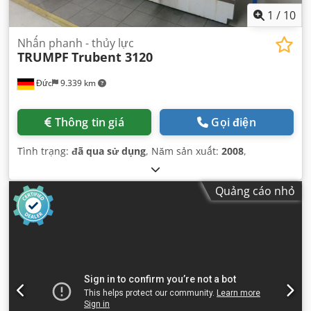
1
/
10
Nhấn phanh - thủy lực
TRUMPF
Trubent 3120
Đức
9.339 km
Thông tin giá
Gọi điện
Tình trạng:
đã qua sử dụng
, Năm sản xuất:
2008
,
Quảng cáo nhỏ