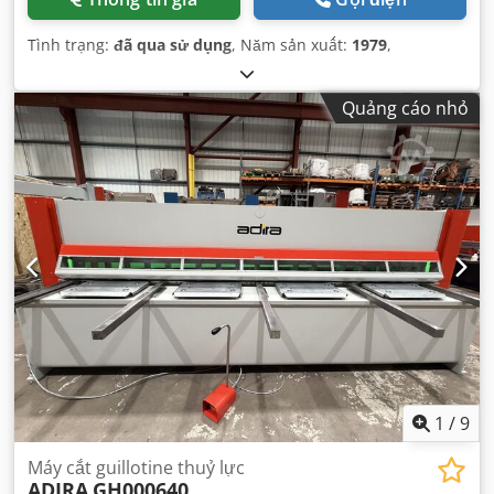
Tình trạng:
đã qua sử dụng
, Năm sản xuất:
1979
,
Quảng cáo nhỏ
1
/
9
Máy cắt guillotine thuỷ lực
ADIRA
GH000640