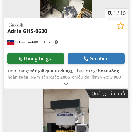
1
/
10
Kéo cắt
Adria
GHS-0630
Schaanwald
9.519 km
Thông tin giá
Gọi điện
Tình trạng:
tốt (đã qua sử dụng)
, Chức năng:
hoạt động
hoàn toàn
, Năm sản xuất:
2006
, chiều dài làm việc:
3.080
mm
,
Quảng cáo nhỏ