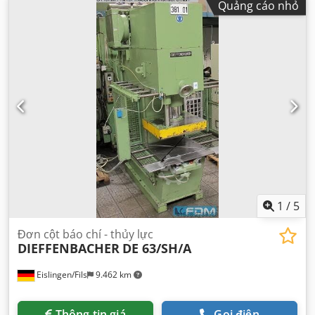
Quảng cáo nhỏ
1
/
5
Đơn cột báo chí - thủy lực
DIEFFENBACHER
DE 63/SH/A
Eislingen/Fils
9.462 km
Thông tin giá
Gọi điện