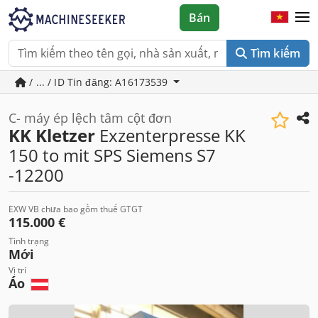
Bán
Tìm kiếm
/ ... / ID Tin đăng: A16173539
C- máy ép lệch tâm cột đơn
KK Kletzer
Exzenterpresse KK
150 to mit SPS Siemens S7
-12200
EXW VB chưa bao gồm thuế GTGT
115.000 €
Tình trạng
Mới
Vị trí
Áo