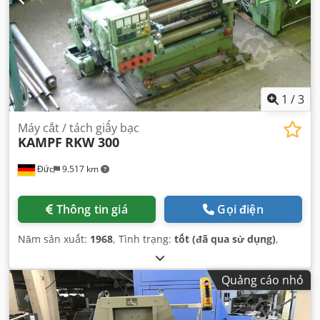
1
/
3
Máy cắt / tách giấy bạc
KAMPF
RKW 300
Đức
9.517 km
Thông tin giá
Gọi điện
Năm sản xuất:
1968
, Tình trạng:
tốt (đã qua sử dụng)
,
Quảng cáo nhỏ