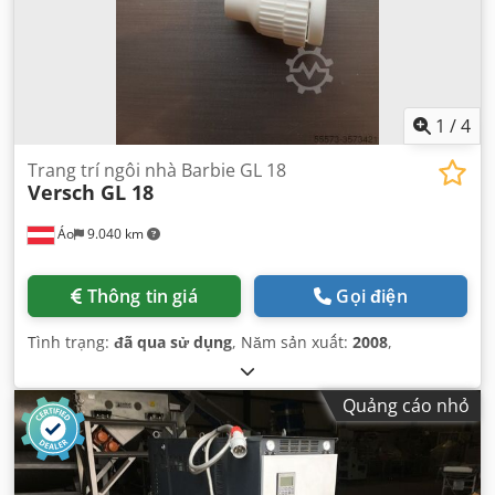
1
/
4
Trang trí ngôi nhà Barbie GL 18
Versch GL 18
Áo
9.040 km
Thông tin giá
Gọi điện
Tình trạng:
đã qua sử dụng
, Năm sản xuất:
2008
,
Quảng cáo nhỏ