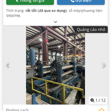
Thông tin giá
Gọi điện
Tình trạng:
rất tốt (đã qua sử dụng)
, số máy/phương tiện:
5950798
,
Quảng cáo nhỏ
1
/
12
Đường rạch