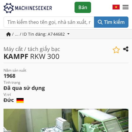
Bán
Tìm kiếm
/ ... / ID Tin đăng: A744682
Máy cắt / tách giấy bạc
KAMPF
RKW 300
Năm sản xuất
1968
Tình trạng
Đã qua sử dụng
Vị trí
Đức