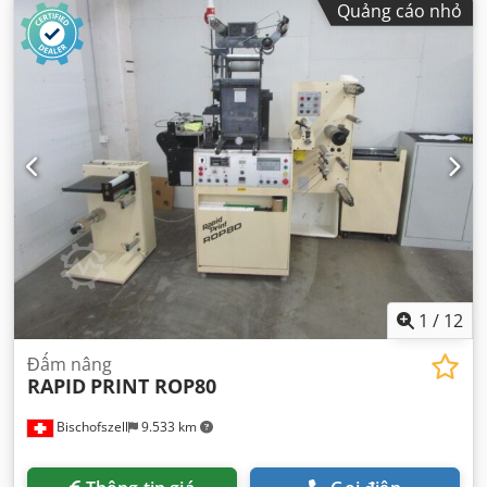
Quảng cáo nhỏ
1
/
12
Đấm nâng
RAPID
PRINT ROP80
Bischofszell
9.533 km