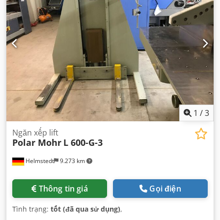
1
/
3
Ngăn xếp lift
Polar Mohr
L 600-G-3
Helmstedt
9.273 km
Thông tin giá
Gọi điện
Tình trạng:
tốt (đã qua sử dụng)
,