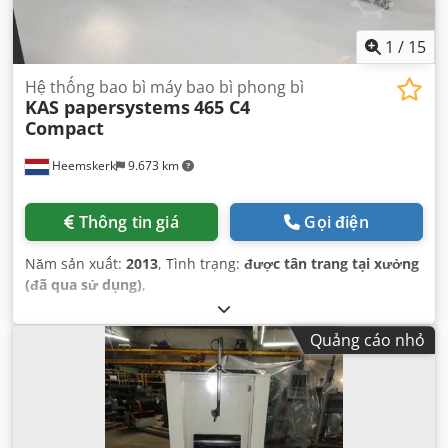
1
/
15
Hệ thống bao bì máy bao bì phong bì
KAS papersystems
465 C4
Compact
Heemskerk
9.673 km
Thông tin giá
Gọi điện
Năm sản xuất:
2013
, Tình trạng:
được tân trang tại xưởng
(đã qua sử dụng)
,
Quảng cáo nhỏ