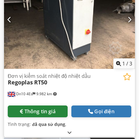
1
/
3
Đơn vị kiểm soát nhiệt độ nhiệt dầu
Regoplas
RT50
Dn10 4Es
9.982 km
Thông tin giá
Gọi điện
Tình trạng:
đã qua sử dụng
,