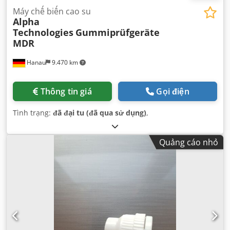
Máy chế biến cao su
Alpha
Technologies
Gummiprüfgeräte
MDR
Hanau
9.470 km
Thông tin giá
Gọi điện
Tình trạng:
đã đại tu (đã qua sử dụng)
,
Quảng cáo nhỏ