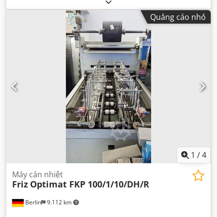
Quảng cáo nhỏ
1
/
4
Máy cán nhiệt
Friz
Optimat FKP 100/1/10/DH/R
Berlin
9.112 km