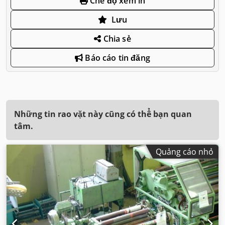
Chế độ xem in
Lưu
Chia sẻ
Báo cáo tin đăng
Những tin rao vặt này cũng có thể bạn quan
tâm.
Quảng cáo nhỏ