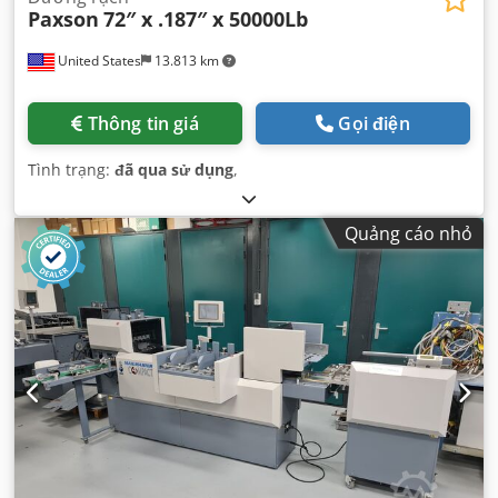
Paxson
72″ x .187″ x 50000Lb
United States
13.813 km
Thông tin giá
Gọi điện
Tình trạng:
đã qua sử dụng
,
Quảng cáo nhỏ