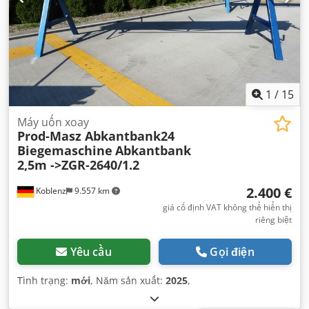
1
/
15
Máy uốn xoay
Prod-Masz Abkantbank24
Biegemaschine
Abkantbank
2,5m ->ZGR-2640/1.2
2.400 €
Koblenz
9.557 km
giá cố định VAT không thể hiển thị
riêng biệt
Yêu cầu
Gọi điện
Tình trạng:
mới
, Năm sản xuất:
2025
,