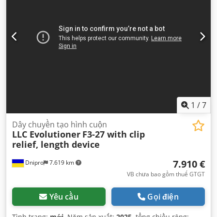
1
/
7
Dây chuyền tạo hình cuộn
LLC Evolutioner
F3-27 with clip
relief, length device
7.910 €
Dnipro
7.619 km
VB chưa bao gồm thuế GTGT
Yêu cầu
Gọi điện
Tình trạng:
mới
, Năm sản xuất:
2025
, tổng chiều rộng: