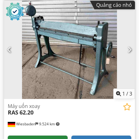
Quảng cáo nhỏ
1
/
3
Máy uốn xoay
RAS
62.20
Wiesbaden
9.524 km