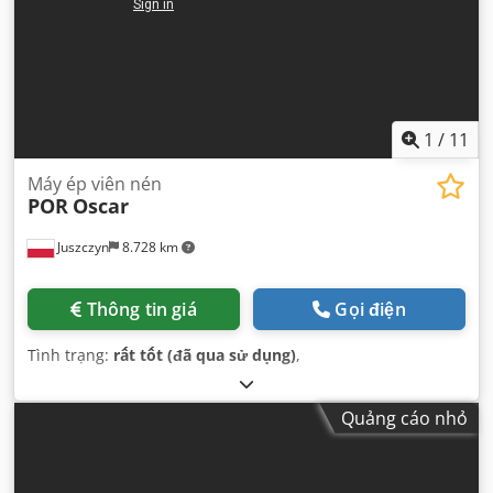
1
/
11
Máy ép viên nén
POR
Oscar
Juszczyn
8.728 km
Thông tin giá
Gọi điện
Tình trạng:
rất tốt (đã qua sử dụng)
,
Quảng cáo nhỏ