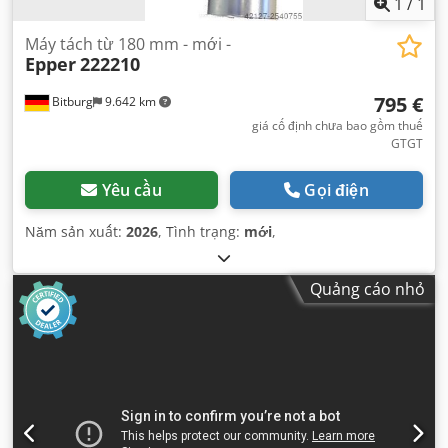
1
/
1
Máy tách từ 180 mm - mới -
Epper
222210
795 €
Bitburg
9.642 km
giá cố định chưa bao gồm thuế
GTGT
Yêu cầu
Gọi điện
Năm sản xuất:
2026
, Tình trạng:
mới
,
Quảng cáo nhỏ