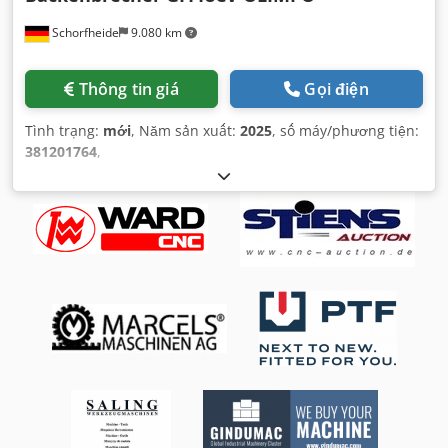
Schorfheide
9.080 km
Thông tin giá
Gọi điện
Tình trạng:
mới
, Năm sản xuất:
2025
, số máy/phương tiện:
381201764
,