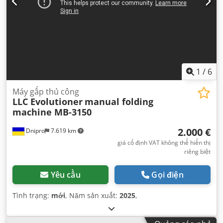
1
/
6
Máy gấp thủ công
LLC Evolutioner
manual folding
machine MB-3150
2.000 €
Dnipro
7.619 km
giá cố định VAT không thể hiển thị
riêng biệt
Yêu cầu
Gọi điện
Tình trạng:
mới
, Năm sản xuất:
2025
,