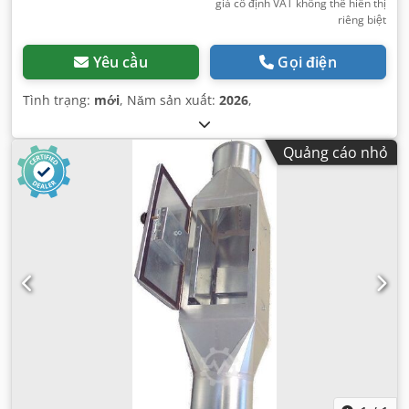
giá cố định VAT không thể hiển thị
riêng biệt
Yêu cầu
Gọi điện
Tình trạng:
mới
, Năm sản xuất:
2026
,
Quảng cáo nhỏ