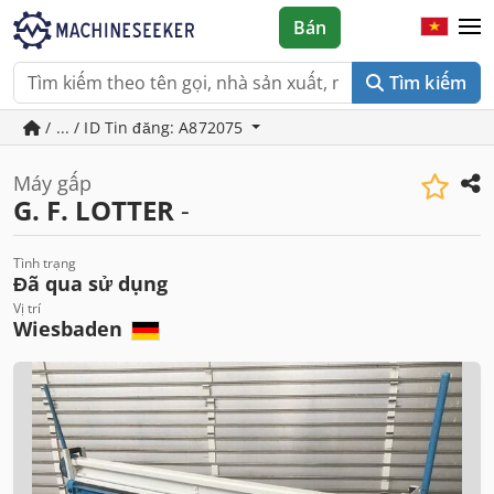
Bán
Tìm kiếm
/ ... / ID Tin đăng: A872075
Máy gấp
G. F. LOTTER
-
Tình trạng
Đã qua sử dụng
Vị trí
Wiesbaden