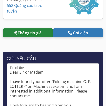
552 Quảng cáo trực
tuyến
Thông tin giá
Gọi điện
GỬI YÊU CẦU
Tin nhắn*