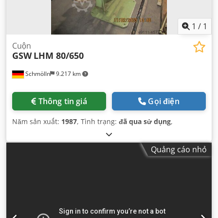
1
/
1
Cuộn
GSW
LHM 80/650
Schmölln
9.217 km
Thông tin giá
Gọi điện
Năm sản xuất:
1987
, Tình trạng:
đã qua sử dụng
,
Quảng cáo nhỏ