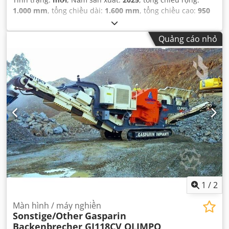
1.000 mm
, tổng chiều dài:
1.600 mm
, tổng chiều cao:
950
mm
, công suất:
1,5 kW (2,04 mã lực)
,
Quảng cáo nhỏ
1
/
2
Màn hình / máy nghiền
Sonstige/Other
Gasparin
Backenbrecher GI118CV OLIMPO