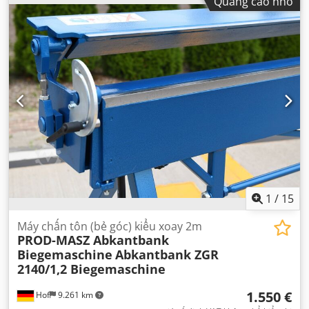
Quảng cáo nhỏ
1
/
15
Máy chấn tôn (bẻ góc) kiểu xoay 2m
PROD-MASZ Abkantbank
Biegemaschine
Abkantbank ZGR
2140/1,2 Biegemaschine
1.550 €
Hof
9.261 km