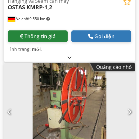
Flanging và Seam cán máy
OSTAS
KMRP-1,2
Velen
9.550 km
Thông tin giá
Gọi điện
Tình trạng:
mới
,
Quảng cáo nhỏ