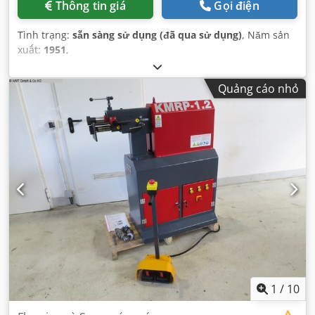
Thông tin giá
Gọi điện
Tình trạng:
sẵn sàng sử dụng (đã qua sử dụng)
, Năm sản
xuất:
1951
,
Quảng cáo nhỏ
1
/
10