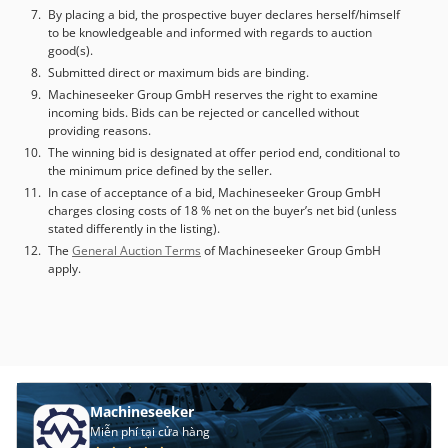
By placing a bid, the prospective buyer declares herself/himself
to be knowledgeable and informed with regards to auction
good(s).
Submitted direct or maximum bids are binding.
Machineseeker Group GmbH reserves the right to examine
incoming bids. Bids can be rejected or cancelled without
providing reasons.
The winning bid is designated at offer period end, conditional to
the minimum price defined by the seller.
In case of acceptance of a bid, Machineseeker Group GmbH
charges closing costs of 18 % net on the buyer’s net bid (unless
stated differently in the listing).
The
General Auction Terms
of Machineseeker Group GmbH
apply.
Machineseeker
Miễn phí tại cửa hàng