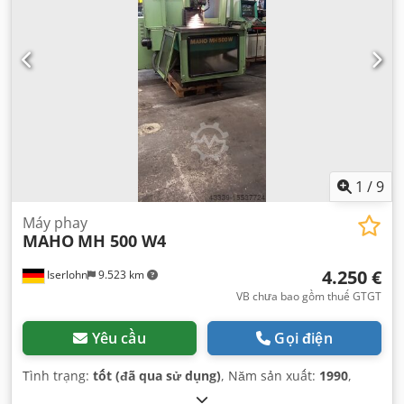
1
/
9
Máy phay
MAHO
MH 500 W4
4.250 €
Iserlohn
9.523 km
VB chưa bao gồm thuế GTGT
Yêu cầu
Gọi điện
Tình trạng:
tốt (đã qua sử dụng)
, Năm sản xuất:
1990
,