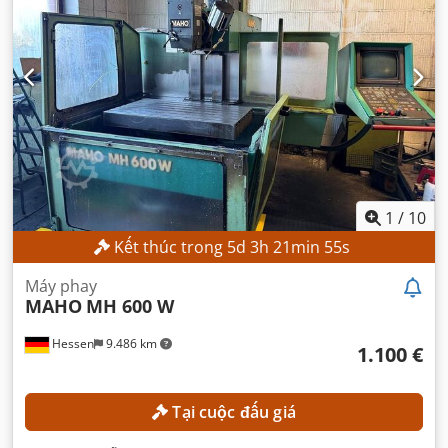
1
/
10
Kết thúc trong
5
d
3
h
21
min
53
s
Máy phay
MAHO
MH 600 W
Hessen
9.486 km
1.100 €
Tại cuộc đấu giá