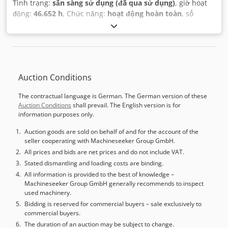
Tình trạng:
sẵn sàng sử dụng (đã qua sử dụng)
, giờ hoạt
động:
46.652 h
, Chức năng:
hoạt động hoàn toàn
, số
máy/phương tiện:
661227
, chiều dài cấp phôi trục X:
600
mm
, chiều dài cấp phôi trục Y:
400 mm
, chiều dài hành
trình trục Z:
400 mm
, tốc độ trục chính (tối đa):
4.000
vòng/phút
, công suất:
5,5 kW (7,48 mã lực)
,
Auction Conditions
The contractual language is German. The German version of these
Auction Conditions
shall prevail. The English version is for
information purposes only.
Auction goods are sold on behalf of and for the account of the
seller cooperating with Machineseeker Group GmbH.
All prices and bids are net prices and do not include VAT.
Stated dismantling and loading costs are binding.
All information is provided to the best of knowledge –
Machineseeker Group GmbH generally recommends to inspect
used machinery.
Bidding is reserved for commercial buyers – sale exclusively to
commercial buyers.
The duration of an auction may be subject to change.