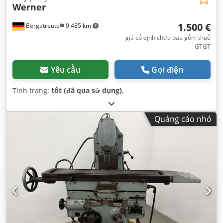
Werner
1.500 €
Bergatreute
9.485 km
giá cố định chưa bao gồm thuế
GTGT
Yêu cầu
Gọi điện
Tình trạng:
tốt (đã qua sử dụng)
,
Quảng cáo nhỏ