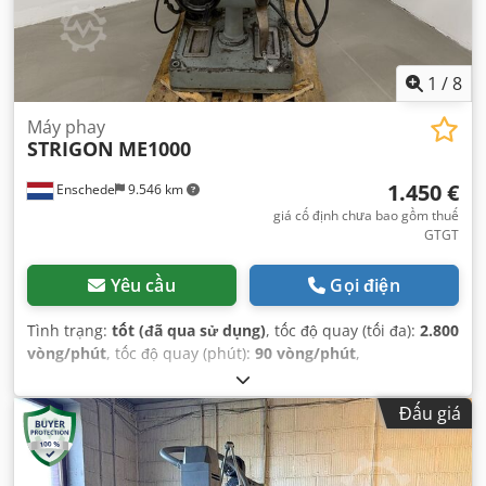
1
/
8
Máy phay
STRIGON
ME1000
1.450 €
Enschede
9.546 km
giá cố định chưa bao gồm thuế
GTGT
Yêu cầu
Gọi điện
Tình trạng:
tốt (đã qua sử dụng)
, tốc độ quay (tối đa):
2.800
vòng/phút
, tốc độ quay (phút):
90 vòng/phút
,
Đấu giá