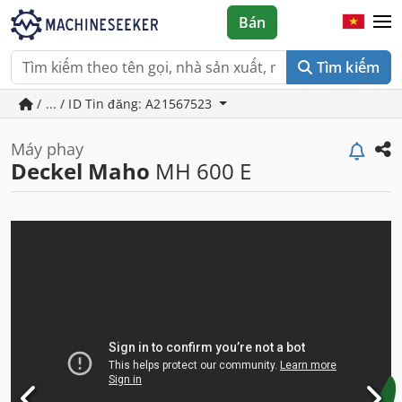
Bán
Tìm kiếm
/ ... / ID Tin đăng: A21567523
Máy phay
Deckel Maho
MH 600 E