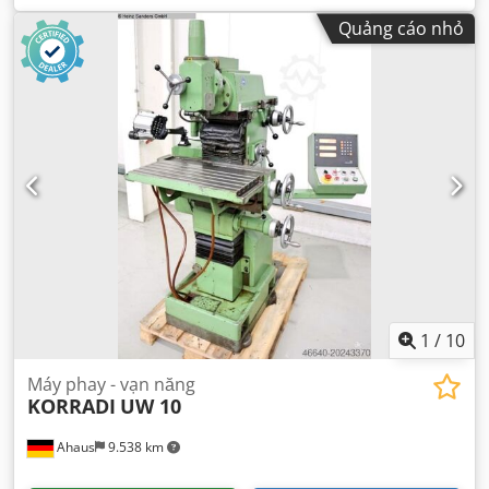
Quảng cáo nhỏ
1
/
10
Máy phay - vạn năng
KORRADI
UW 10
Ahaus
9.538 km