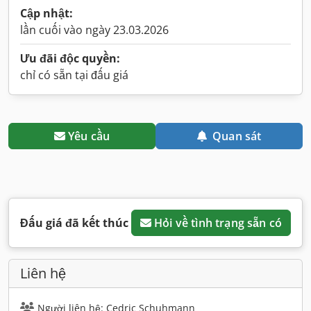
Cập nhật:
lần cuối vào ngày 23.03.2026
Ưu đãi độc quyền:
chỉ có sẵn tại đấu giá
Yêu cầu
Quan sát
Đấu giá đã kết thúc
Hỏi về tình trạng sẵn có
Liên hệ
Người liên hệ: Cedric Schuhmann