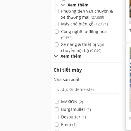
Xem thêm
Phương tiện vận chuyển &
xe thương mại
(27.839)
Máy chế biến gỗ
(12.171)
Công nghệ tự động hóa
(9.153)
Xe nâng & thiết bị vận
chuyển nội bộ
(9.049)
Xem thêm
Chi tiết máy
Nhà sản xuất:
MAXION
(2)
Burgsmüller
(1)
Desoutter
(1)
Efem
(1)