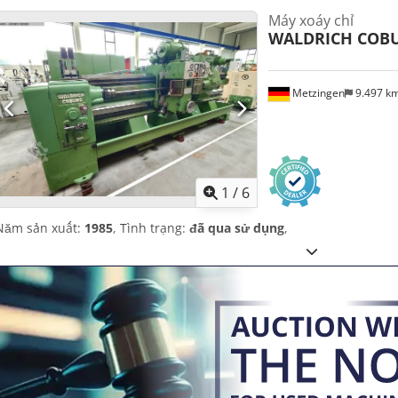
Máy xoáy chỉ
WALDRICH COB
Metzingen
9.497 k
1
/
6
Năm sản xuất:
1985
, Tình trạng:
đã qua sử dụng
,