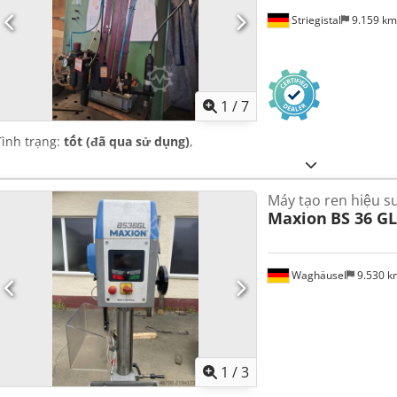
Striegistal
9.159 k
1
/
7
Tình trạng:
tốt (đã qua sử dụng)
,
Máy tạo ren hiệu s
Maxion
BS 36 GL
Waghäusel
9.530 
1
/
3