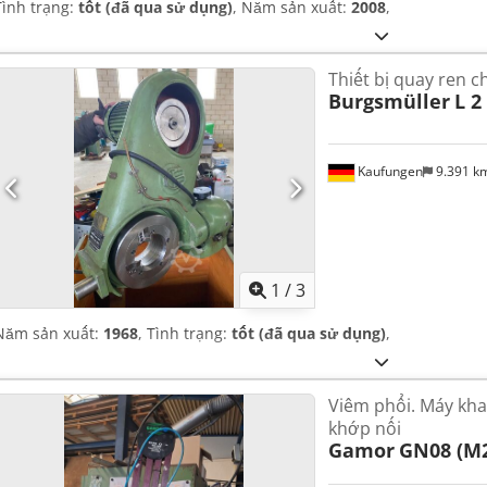
Tình trạng:
tốt (đã qua sử dụng)
, Năm sản xuất:
2008
,
Thiết bị quay ren c
Burgsmüller
L 2
Kaufungen
9.391 k
1
/
3
Năm sản xuất:
1968
, Tình trạng:
tốt (đã qua sử dụng)
,
Viêm phổi. Máy khai
khớp nối
Gamor
GN08 (M