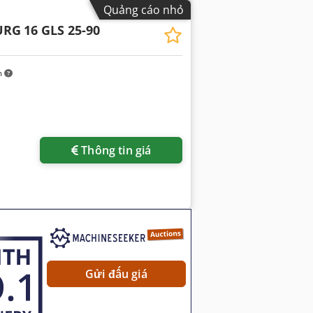
Quảng cáo nhỏ
URG
16 GLS 25-90
m
Thông tin giá
Gửi đấu giá