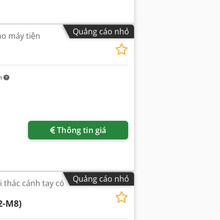
Quảng cáo nhỏ
ho máy tiện
m
Thông tin giá
Quảng cáo nhỏ
 thác cánh tay có
2-M8)