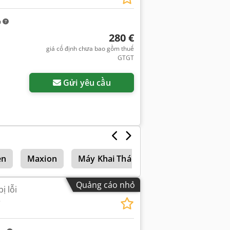
m
280 €
giá cố định chưa bao gồm thuế
GTGT
Gửi yêu cầu
en
Maxion
Máy Khai Thác
Quảng cáo nhỏ
ị lỗi
B