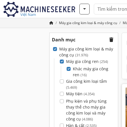
Việt Nam
Máy gia công kim loại & máy công cụ
Má
Danh mục
Máy gia công kim loại & máy
công cụ
(31.976)
Máy gia công ren
(254)
Khác máy gia công
ren
(16)
Gia công kim loại tấm
(5.469)
Máy tiện
(4.354)
Phụ kiện và phụ tùng
thay thế cho máy gia
công kim loại và máy
công cụ
(4.086)
Hàn & cắt
(2.535)