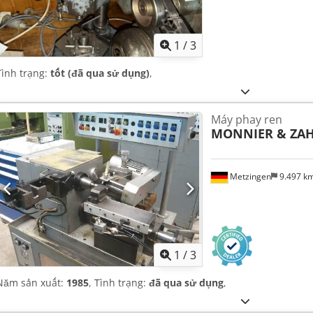
1
/
3
Tình trạng:
tốt (đã qua sử dụng)
,
Máy phay ren
MONNIER & ZA
Metzingen
9.497 k
1
/
3
Năm sản xuất:
1985
, Tình trạng:
đã qua sử dụng
,