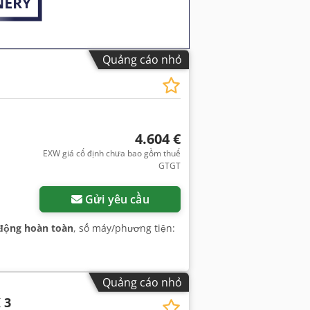
Quảng cáo nhỏ
4.604 €
EXW giá cố định chưa bao gồm thuế
GTGT
Yêu cầu thêm hình ảnh
Gửi yêu cầu
động hoàn toàn
, số máy/phương tiện:
Quảng cáo nhỏ
 3