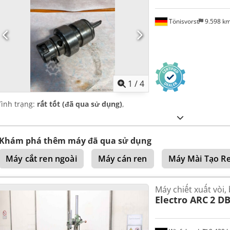
Tönisvorst
9.598 k
1
/
4
Tình trạng:
rất tốt (đã qua sử dụng)
,
Khám phá thêm máy đã qua sử dụng
Máy cắt ren ngoài
Máy cán ren
Máy Mài Tạo R
Máy chiết xuất vòi, b
Electro ARC
2 D