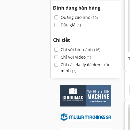
Định dạng bán hàng
Quảng cáo nhỏ
(15)
Đấu giá
(1)
Chi tiết
Chỉ với hình ảnh
(16)
Chỉ với video
(1)
Chỉ các đại lý đã được xác
minh
(7)
s
Monnier Zahner
Hagen Goebel
Goebel