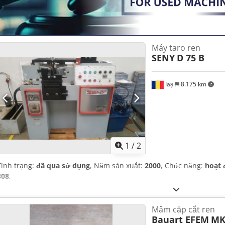
Máy taro ren
SENY
D 75 B
Iași
8.175 km
1
/
2
Tình trạng:
đã qua sử dụng
, Năm sản xuất:
2000
, Chức năng:
hoạt 
308
,
Mâm cặp cắt ren
Bauart EFEM
MK