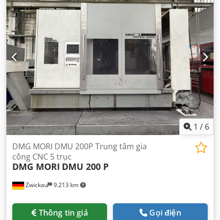
1
/
6
DMG MORI DMU 200P Trung tâm gia
công CNC 5 trục
DMG MORI
DMU 200 P
Zwickau
9.213 km
Thông tin giá
Gọi điện