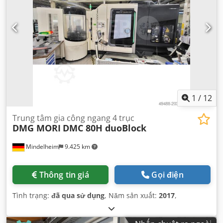
1
/
12
Trung tâm gia công ngang 4 trục
DMG MORI
DMC 80H duoBlock
Mindelheim
9.425 km
Thông tin giá
Gọi điện
Tình trạng:
đã qua sử dụng
, Năm sản xuất:
2017
,