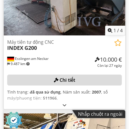
1
/
4
Máy tiện tự động CNC
INDEX
G200
10.000 €
Esslingen am Neckar
9.487 km
Còn lại 27 ngày
Chi tiết
Tình trạng:
đã qua sử dụng
, Năm sản xuất:
2007
, số
máy/phương tiện:
511966
,
Nhấp chuột ra ngoài