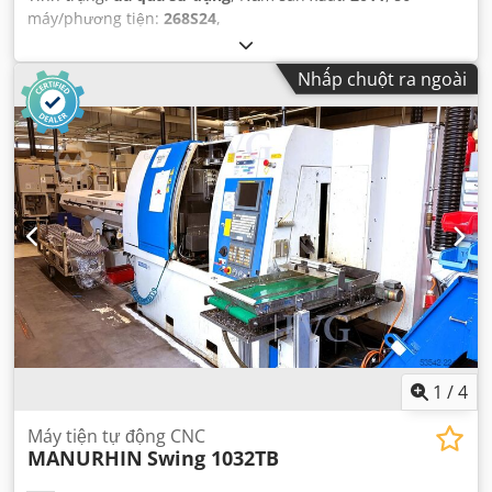
máy/phương tiện:
268S24
,
Nhấp chuột ra ngoài
1
/
4
Máy tiện tự động CNC
MANURHIN
Swing 1032TB