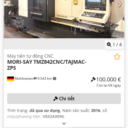
1
/
4
Máy tiện tự động CNC
MORI-SAY
TMZ842CNC/TAJMAC-
ZPS
100.000 €
Mahlstetten
9.543 km
Còn lại 69 ngày
Chi tiết
Tình trạng:
đã qua sử dụng
, Năm sản xuất:
2016
, số
máy/phương tiện:
V842A0096
,