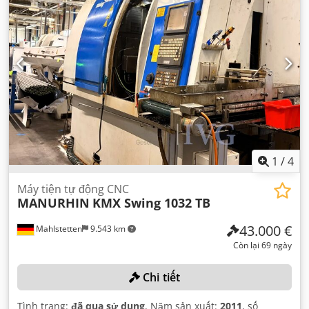
1
/
4
Máy tiện tự động CNC
MANURHIN
KMX Swing 1032 TB
43.000 €
Mahlstetten
9.543 km
Còn lại 69 ngày
Chi tiết
Tình trạng:
đã qua sử dụng
, Năm sản xuất:
2011
, số