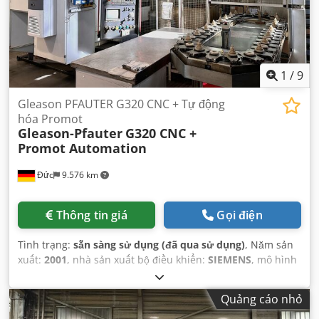
1
/
9
Gleason PFAUTER G320 CNC + Tự động
hóa Promot
Gleason-Pfauter
G320 CNC +
Promot Automation
Đức
9.576 km
Thông tin giá
Gọi điện
Tình trạng:
sẵn sàng sử dụng (đã qua sử dụng)
, Năm sản
xuất:
2001
, nhà sản xuất bộ điều khiển:
SIEMENS
, mô hình
bộ điều khiển:
840
, trọng lượng tổng cộng:
11.500 kg
, số
lượng trục:
5
,
Quảng cáo nhỏ