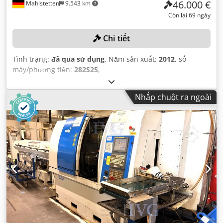
46.000 €
Mahlstetten
9.543 km
Còn lại 69 ngày
Chi tiết
Tình trạng:
đã qua sử dụng
, Năm sản xuất:
2012
, số
máy/phương tiện:
282S25
,
Nhấp chuột ra ngoài