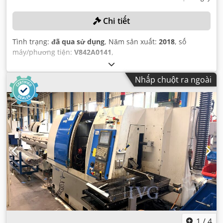
Chi tiết
Tình trạng:
đã qua sử dụng
, Năm sản xuất:
2018
, số
máy/phương tiện:
V842A0141
,
Nhấp chuột ra ngoài
1
/
4