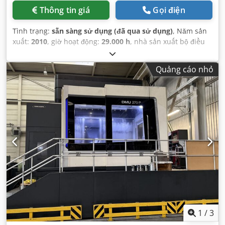
Thông tin giá
Gọi điện
Tình trạng:
sẵn sàng sử dụng (đã qua sử dụng)
, Năm sản
xuất:
2010
, giờ hoạt động:
29.000 h
, nhà sản xuất bộ điều
khiển:
SIEMENS
, mô hình bộ điều khiển:
840 D
, tốc độ trục
chính (tối đa):
12.000 vòng/phút
,
Quảng cáo nhỏ
1
/
3