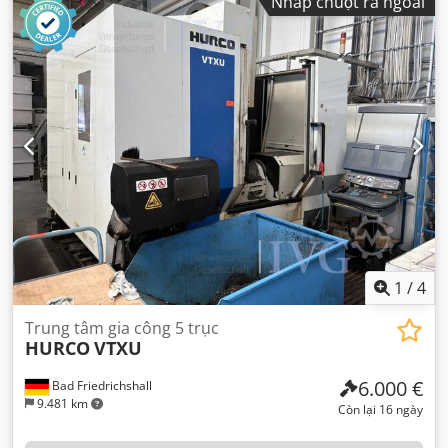
Nhấp chuột ra ngoài
1
/
4
Trung tâm gia công 5 trục
HURCO
VTXU
6.000 €
Bad Friedrichshall
9.481 km
Còn lại 16 ngày