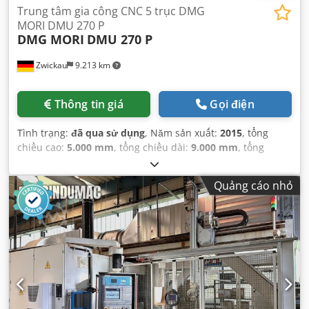
Trung tâm gia công CNC 5 trục DMG
MORI DMU 270 P
DMG MORI
DMU 270 P
Zwickau
9.213 km
Thông tin giá
Gọi điện
Tình trạng:
đã qua sử dụng
, Năm sản xuất:
2015
, tổng
chiều cao:
5.000 mm
, tổng chiều dài:
9.000 mm
, tổng
chiều rộng:
6.000 mm
, trọng lượng tổng cộng:
85.000 kg
,
Quảng cáo nhỏ