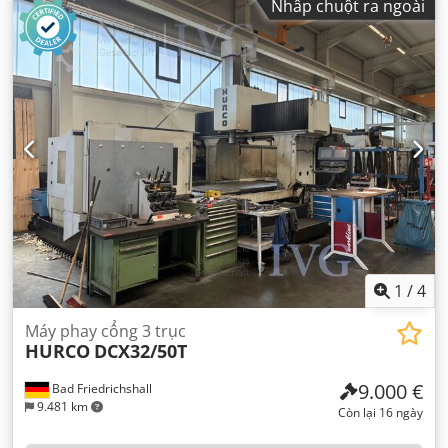
Nhấp chuột ra ngoài
1
/
4
Máy phay cổng 3 trục
HURCO
DCX32/50T
9.000 €
Bad Friedrichshall
9.481 km
Còn lại 16 ngày