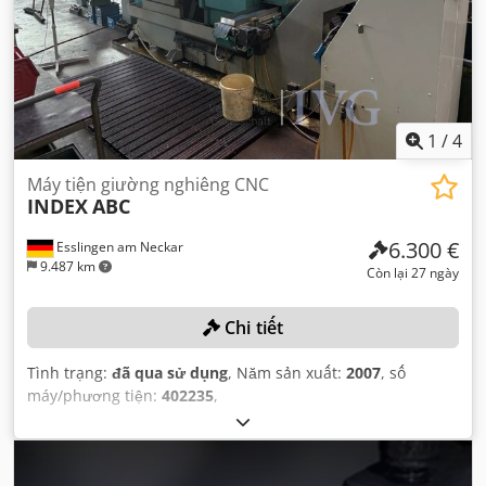
1
/
4
Máy tiện giường nghiêng CNC
INDEX
ABC
6.300 €
Esslingen am Neckar
9.487 km
Còn lại 27 ngày
Chi tiết
Tình trạng:
đã qua sử dụng
, Năm sản xuất:
2007
, số
máy/phương tiện:
402235
,