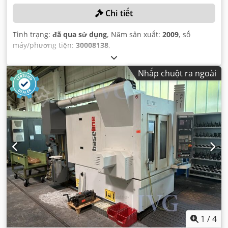
Chi tiết
Tình trạng:
đã qua sử dụng
, Năm sản xuất:
2009
, số
máy/phương tiện:
30008138
,
Nhấp chuột ra ngoài
1
/
4