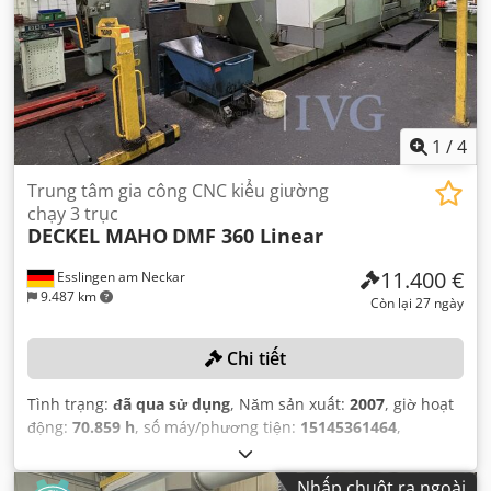
1
/
4
Trung tâm gia công CNC kiểu giường
chạy 3 trục
DECKEL MAHO
DMF 360 Linear
11.400 €
Esslingen am Neckar
9.487 km
Còn lại 27 ngày
Chi tiết
Tình trạng:
đã qua sử dụng
, Năm sản xuất:
2007
, giờ hoạt
động:
70.859 h
, số máy/phương tiện:
15145361464
,
Nhấp chuột ra ngoài