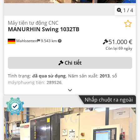
1
/
4
Máy tiện tự động CNC
MANURHIN
Swing 1032TB
51.000 €
Mahlstetten
9.543 km
Còn lại 69 ngày
Chi tiết
Tình trạng:
đã qua sử dụng
, Năm sản xuất:
2013
, số
máy/phương tiện:
289S26
,
Nhấp chuột ra ngoài