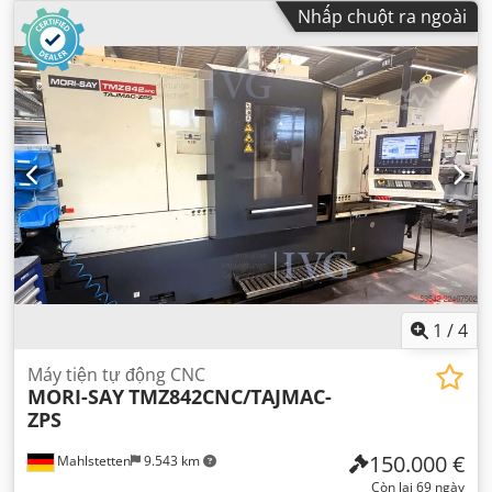
Nhấp chuột ra ngoài
1
/
4
Máy tiện tự động CNC
MORI-SAY
TMZ842CNC/TAJMAC-
ZPS
150.000 €
Mahlstetten
9.543 km
Còn lại 69 ngày