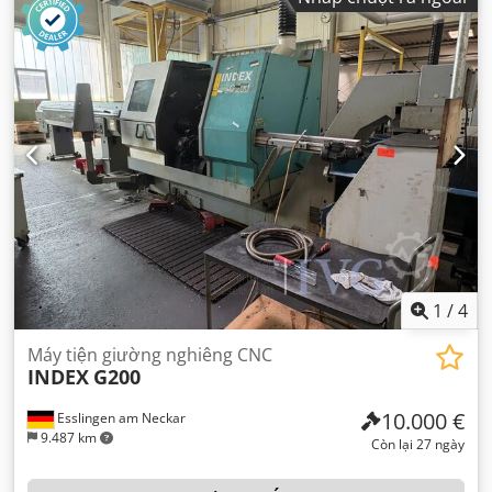
1
/
4
Máy tiện giường nghiêng CNC
INDEX
G200
10.000 €
Esslingen am Neckar
9.487 km
Còn lại 27 ngày