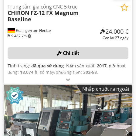
Trung tâm gia công CNC 5 trục
CHIRON
FZ-12 FX Magnum
Baseline
24.000 €
Esslingen am Neckar
9.487 km
Còn lại 27 ngày
Chi tiết
Tình trạng:
đã qua sử dụng
, Năm sản xuất:
2017
, giờ hoạt
động:
18.074 h
, số máy/phương tiện:
302-58
,
Nhấp chuột ra ngoài