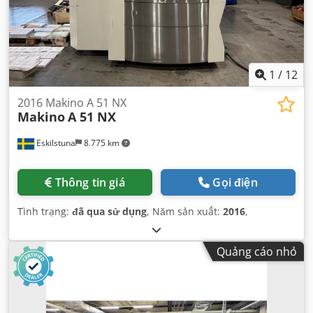
1
/
12
2016 Makino A 51 NX
Makino
A 51 NX
Eskilstuna
8.775 km
Thông tin giá
Gọi điện
Tình trạng:
đã qua sử dụng
, Năm sản xuất:
2016
,
Quảng cáo nhỏ