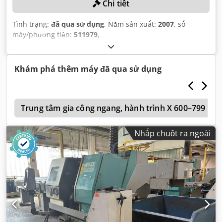
Chi tiết
Tình trạng:
đã qua sử dụng
, Năm sản xuất:
2007
, số
máy/phương tiện:
511979
,
Khám phá thêm máy đã qua sử dụng
g
Trung tâm gia công ngang, hành trình X 600–799 m
Nhấp chuột ra ngoài