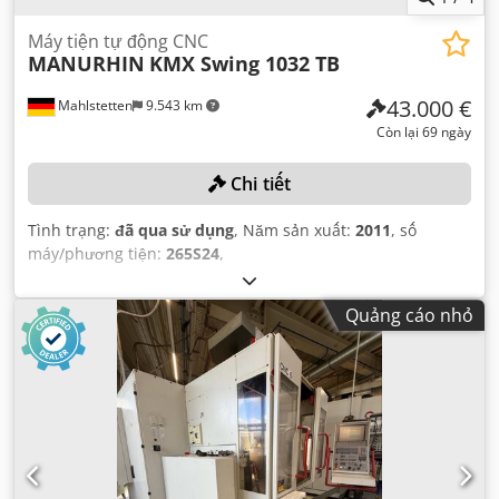
Máy tiện tự động CNC
MANURHIN
KMX Swing 1032 TB
43.000 €
Mahlstetten
9.543 km
Còn lại 69 ngày
Chi tiết
Tình trạng:
đã qua sử dụng
, Năm sản xuất:
2011
, số
máy/phương tiện:
265S24
,
Quảng cáo nhỏ