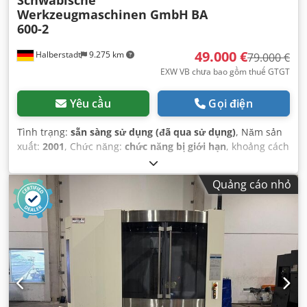
Schwäbische
Werkzeugmaschinen GmbH
BA
600-2
49.000 €
Halberstadt
9.275 km
79.000 €
EXW VB chưa bao gồm thuế GTGT
Yêu cầu
Gọi điện
Tình trạng:
sẵn sàng sử dụng (đã qua sử dụng)
, Năm sản
xuất:
2001
, Chức năng:
chức năng bị giới hạn
, khoảng cách
di chuyển trục X:
600 mm
, khoảng cách di chuyển trục Y:
600 mm
, khoảng cách di chuyển trục Z:
500 mm
, nhà sản
Quảng cáo nhỏ
xuất bộ điều khiển:
Siemens
, tốc độ trục chính (phút):
10.000 vòng/phút
, tốc độ trục chính (tối đa):
10.000
vòng/phút
, khoảng cách giữa các trục chính:
600 mm
, số
lượng trục chính:
2
, số lượng khe trong băng nạp dụng cụ:
80
, khoảng cách trục:
600 mm
, Thiết bị:
băng tải phoi
,