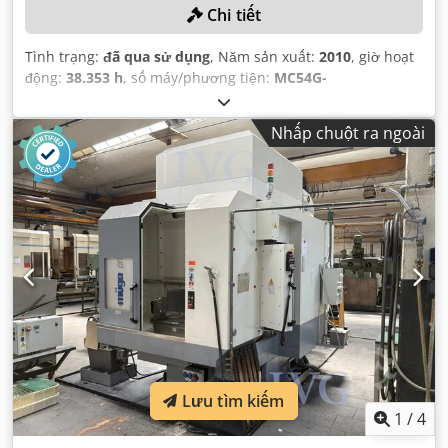
Chi tiết
Tình trạng:
đã qua sử dụng
, Năm sản xuất:
2010
, giờ hoạt
động:
38.353 h
, số máy/phương tiện:
MC54G-
16201060AKA
,
Nhấp chuột ra ngoài
Lưu tìm kiếm
1
/
4