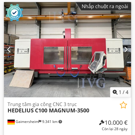
Nhấp chuột ra ngoài
1
/
4
Trung tâm gia công CNC 3 trục
HEDELIUS
C100 MAGNUM-3500
10.000 €
Gaimersheim
9.341 km
Còn lại 28 ngày