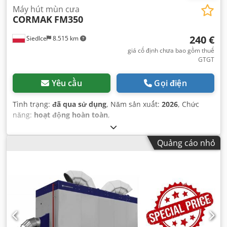
Máy hút mùn cưa
CORMAK
FM350
240 €
Siedlce
8.515 km
giá cố định chưa bao gồm thuế
GTGT
Yêu cầu
Gọi điện
Tình trạng:
đã qua sử dụng
, Năm sản xuất:
2026
, Chức
năng:
hoạt động hoàn toàn
,
Quảng cáo nhỏ