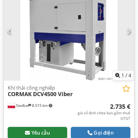
1
/
4
Khí thải công nghiệp
CORMAK
DCV4500 Viber
2.735 €
Siedlce
8.515 km
giá cố định chưa bao gồm thuế
GTGT
Yêu cầu
Gọi điện