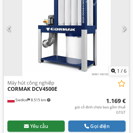
1
/
6
Máy hút công nghiệp
CORMAK
DCV4500E
1.169 €
Siedlce
8.515 km
giá cố định chưa bao gồm thuế
GTGT
Yêu cầu
Gọi điện