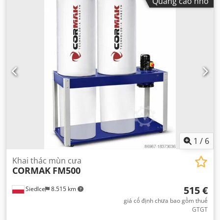
Quảng cáo nhỏ
1
/
6
Khai thác mùn cưa
CORMAK
FM500
515 €
Siedlce
8.515 km
giá cố định chưa bao gồm thuế
GTGT