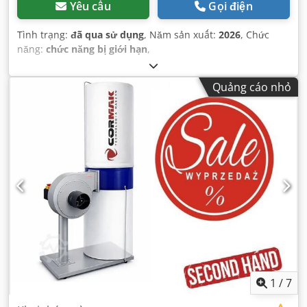
Yêu cầu
Gọi điện
Tình trạng:
đã qua sử dụng
, Năm sản xuất:
2026
, Chức
năng:
chức năng bị giới hạn
,
Quảng cáo nhỏ
1
/
7