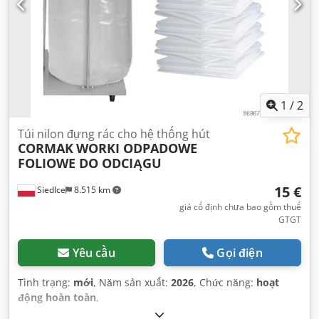
1
/
2
Túi nilon đựng rác cho hệ thống hút
CORMAK
WORKI ODPADOWE
FOLIOWE DO ODCIĄGU
15 €
Siedlce
8.515 km
giá cố định chưa bao gồm thuế
GTGT
Yêu cầu
Gọi điện
Tình trạng:
mới
, Năm sản xuất:
2026
, Chức năng:
hoạt
động hoàn toàn
,