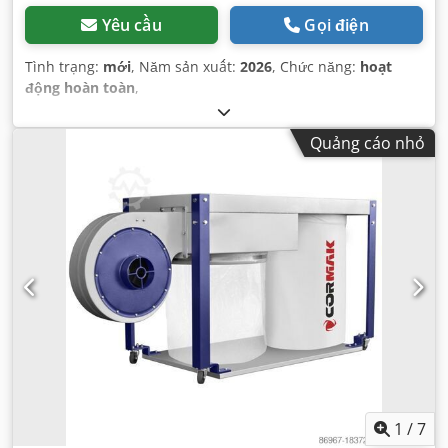
Yêu cầu
Gọi điện
Tình trạng:
mới
, Năm sản xuất:
2026
, Chức năng:
hoạt
động hoàn toàn
,
Quảng cáo nhỏ
1
/
7