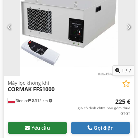
1
/
7
Máy lọc không khí
CORMAK
FFS1000
225 €
Siedlce
8.515 km
giá cố định chưa bao gồm thuế
GTGT
Yêu cầu
Gọi điện