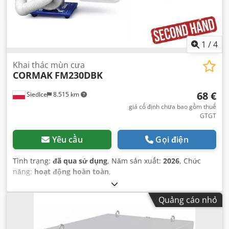
1
/
4
Khai thác mùn cưa
CORMAK
FM230DBK
68 €
Siedlce
8.515 km
giá cố định chưa bao gồm thuế
GTGT
Yêu cầu
Gọi điện
Tình trạng:
đã qua sử dụng
, Năm sản xuất:
2026
, Chức
năng:
hoạt động hoàn toàn
,
Quảng cáo nhỏ