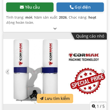
Yêu cầu
Gọi điện
Tình trạng:
mới
, Năm sản xuất:
2026
, Chức năng:
hoạt
động hoàn toàn
,
Quảng cáo nhỏ
Lưu tìm kiếm
1
/
5