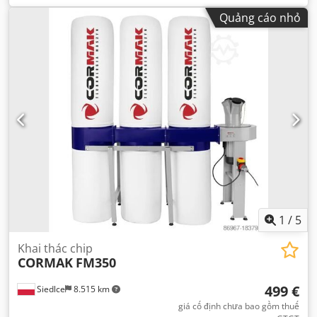
Quảng cáo nhỏ
1
/
5
Khai thác chip
CORMAK
FM350
499 €
Siedlce
8.515 km
giá cố định chưa bao gồm thuế