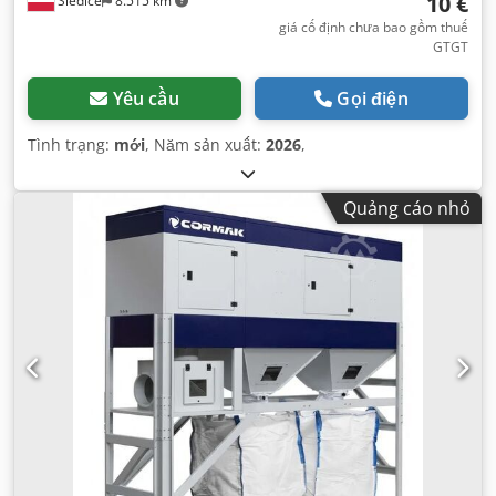
10 €
Siedlce
8.515 km
giá cố định chưa bao gồm thuế
GTGT
Yêu cầu
Gọi điện
Tình trạng:
mới
, Năm sản xuất:
2026
,
Quảng cáo nhỏ