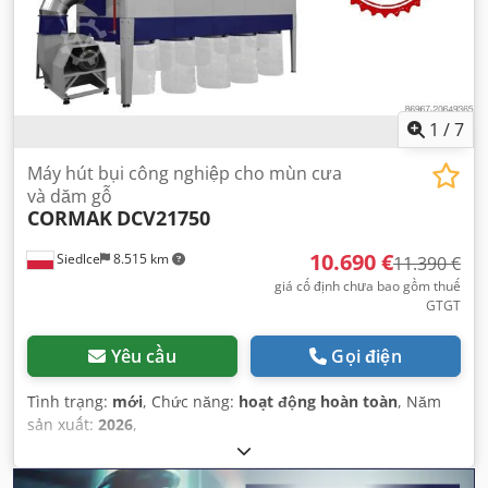
1
/
7
Máy hút bụi công nghiệp cho mùn cưa
và dăm gỗ
CORMAK
DCV21750
10.690 €
Siedlce
8.515 km
11.390 €
giá cố định chưa bao gồm thuế
GTGT
Yêu cầu
Gọi điện
Tình trạng:
mới
, Chức năng:
hoạt động hoàn toàn
, Năm
sản xuất:
2026
,