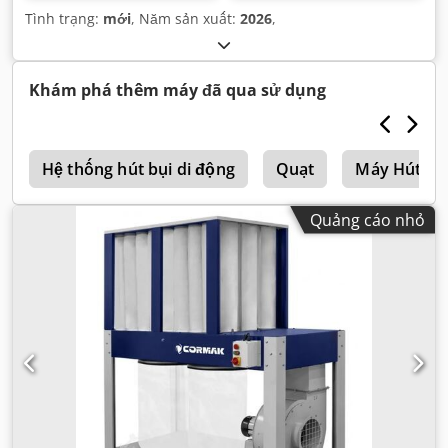
Tình trạng:
mới
, Năm sản xuất:
2026
,
Khám phá thêm máy đã qua sử dụng
r
Hệ thống hút bụi di động
Quạt
Máy Hút Bụ
Quảng cáo nhỏ