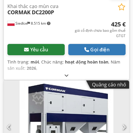
Khai thác cạo mùn cưa
CORMAK
DC2200P
425 €
Siedlce
8.515 km
giá cố định chưa bao gồm thuế
GTGT
Yêu cầu
Gọi điện
Tình trạng:
mới
, Chức năng:
hoạt động hoàn toàn
, Năm
sản xuất:
2026
,
Quảng cáo nhỏ