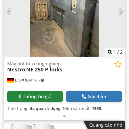
1
/
2
Máy hút bụi công nghiệp
Nestro
NE 250 P links
Đức
9.441 km
Thông tin giá
Gọi điện
Tình trạng:
đã qua sử dụng
, Năm sản xuất:
1998
,
Quảng cáo nhỏ