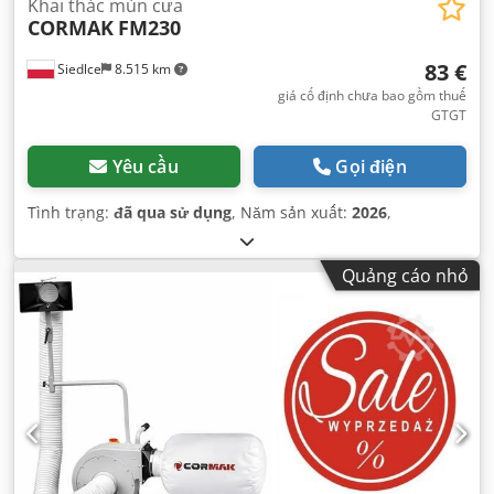
Khai thác mùn cưa
CORMAK
FM230
83 €
Siedlce
8.515 km
giá cố định chưa bao gồm thuế
GTGT
Yêu cầu
Gọi điện
Tình trạng:
đã qua sử dụng
, Năm sản xuất:
2026
,
Quảng cáo nhỏ