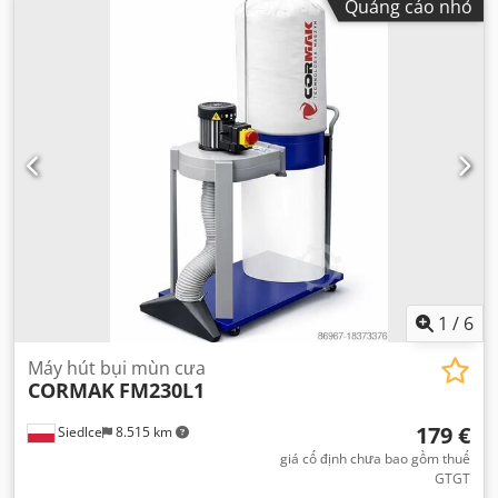
Quảng cáo nhỏ
1
/
6
Máy hút bụi mùn cưa
CORMAK
FM230L1
179 €
Siedlce
8.515 km
giá cố định chưa bao gồm thuế
GTGT