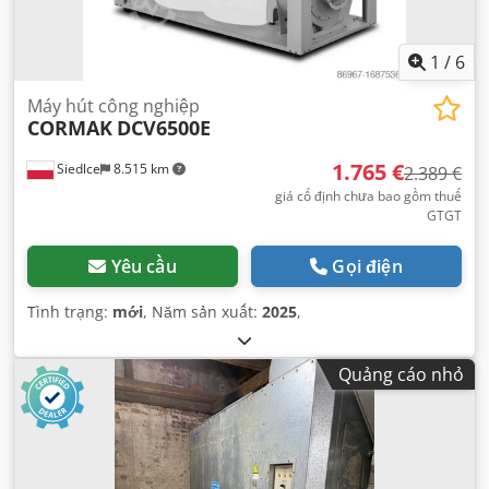
1
/
6
Máy hút công nghiệp
CORMAK
DCV6500E
1.765 €
Siedlce
8.515 km
2.389 €
giá cố định chưa bao gồm thuế
GTGT
Yêu cầu
Gọi điện
Tình trạng:
mới
, Năm sản xuất:
2025
,
Quảng cáo nhỏ