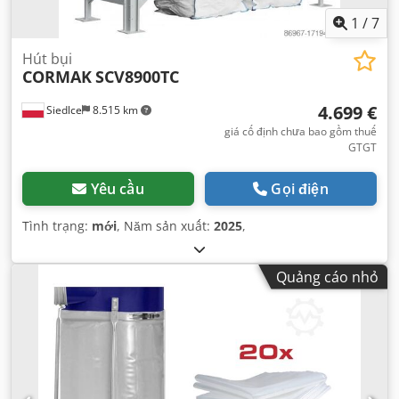
1
/
7
Hút bụi
CORMAK
SCV8900TC
4.699 €
Siedlce
8.515 km
giá cố định chưa bao gồm thuế
GTGT
Yêu cầu
Gọi điện
Tình trạng:
mới
, Năm sản xuất:
2025
,
Quảng cáo nhỏ