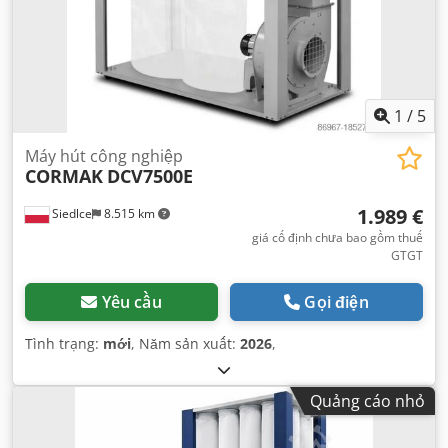
1
/
5
Máy hút công nghiệp
CORMAK
DCV7500E
1.989 €
Siedlce
8.515 km
giá cố định chưa bao gồm thuế
GTGT
Yêu cầu
Gọi điện
Tình trạng:
mới
, Năm sản xuất:
2026
,
Quảng cáo nhỏ