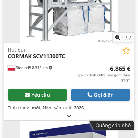
1
/
7
Hút bụi
CORMAK
SCV11300TC
6.865 €
Siedlce
8.515 km
giá cố định chưa bao gồm thuế
GTGT
Yêu cầu
Gọi điện
Tình trạng:
mới
, Năm sản xuất:
2026
,
Quảng cáo nhỏ