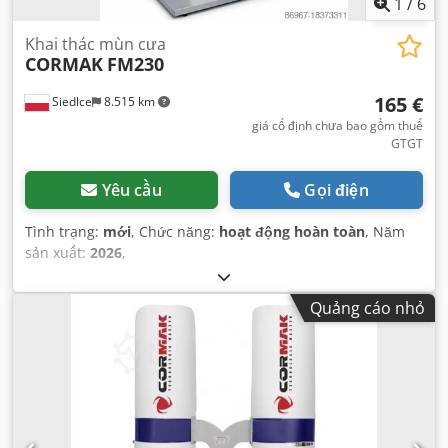
1
/
6
Khai thác mùn cưa
CORMAK
FM230
165 €
Siedlce
8.515 km
giá cố định chưa bao gồm thuế
GTGT
Yêu cầu
Gọi điện
Tình trạng:
mới
, Chức năng:
hoạt động hoàn toàn
, Năm
sản xuất:
2026
,
Quảng cáo nhỏ