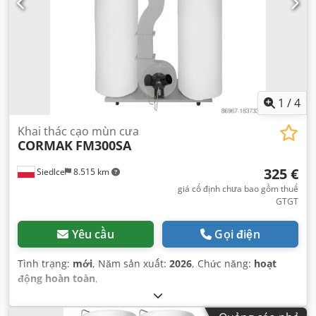
1
/
4
Khai thác cạo mùn cưa
CORMAK
FM300SA
325 €
Siedlce
8.515 km
giá cố định chưa bao gồm thuế
GTGT
Yêu cầu
Gọi điện
Tình trạng:
mới
, Năm sản xuất:
2026
, Chức năng:
hoạt
động hoàn toàn
,