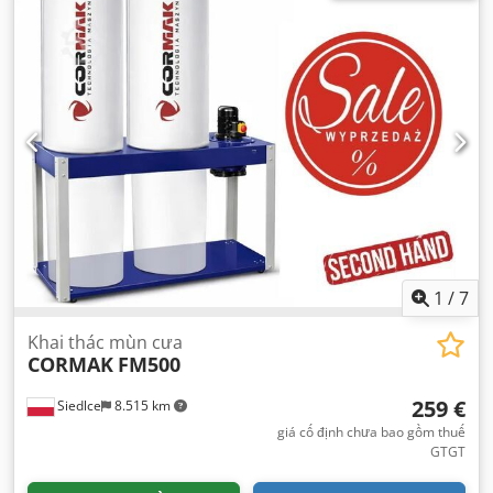
1
/
7
Khai thác mùn cưa
CORMAK
FM500
259 €
Siedlce
8.515 km
giá cố định chưa bao gồm thuế
GTGT